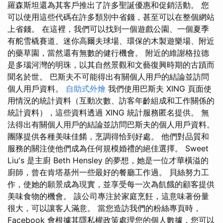
羅森斯坦還為其客戶推出了許多聖誕優惠和促銷活動。 您
可以使用這些代碼在許多類別中省錢，甚至可以在整個網站
上省錢。 在這裡，我們可以找到一個遊戲公園、一個夏季
有舵雪橇賽道、迷你高爾夫球場、環保的木製遊樂場、附近
的藥草園，當然還有無數的健行機會。 附近的維謝格拉德
是多瑙河灣的明珠，以其自然景觀和文藝復興時期的古蹟而
聞名於世。 巴斯夫不可能得出有關個人用戶的結論並訪問
個人用戶資料。
自助式外燴
我們使用巴斯夫 XING 頁面使
用情況的統計資料（互動次數、訪客年齡組成和工作關係的
統計資料），這些資料透過 XING 統計服務匿名提供。 無
法得出有關個人用戶的結論並訪問巴斯夫的個人用戶資料。
團隊提供各種美味佳餚，烹調得恰到好處。 他們對品質和
服務的關注使他們成為任何規模婚禮的絕佳選擇。 Sweet
Liu's 是主廚 Beth Hensley 的夢想，她是一位才華橫溢的
廚師，曾在肯塔基州一些最好的餐廳工作過。 貝絲努力工
作，使她的願景成為現實，並享受每一次為飢餓的顧客提供
美味食物的機會。 該公司專注於家庭烹飪，這意味著份量
很大，可以讓客人滿意。 當您造訪我們的粉絲專頁時，
Facebook 會根據其隱私權政策處理您的個人數據，您可以