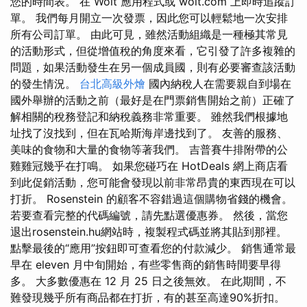
您的時間表。 在 Wolt 應用程式或 wolt.com 上即時追蹤訂
單。 我們每月開立一次發票，因此您可以輕鬆地一次安排
所有公司訂單。 由此可見，雖然活動組織是一種極其常見
的活動形式，但從增值稅的角度來看，它引發了許多複雜的
問題，如果活動發生在另一個成員國，則有必要審查該活動
的發生情況。
台北高級外燴
國內納稅人在需要親自到場在
國外舉辦的活動之前（最好是在門票銷售開始之前）正確了
解相關的稅務登記和納稅義務非常重要。 雖然我們根據地
址找了沒找到，但在瓦哈斯海岸邊找到了。 友善的服務、
美味的食物和大量的食物等著我們。 吉普賽牛排附帶的公
雞雞冠幾乎在打鳴。 如果您碰巧在 HotDeals 網上商店看
到此促銷活動，您可能會發現以前非常昂貴的東西現在可以
打折。 Rosenstein 的顧客不容錯過這個購物省錢的機會。
若要查看完整的代碼編號，請先點選優惠券。 然後，當您
退出rosenstein.hu網站時，複製程式碼並將其貼到那裡。
點擊最後的“應用”按鈕即可查看您的付款減少。 銷售通常最
早在 eleven 月中旬開始，有些零售商的銷售時間要早得
多。 大多數優惠在 12 月 25 日之後無效。 在此期間，不
難發現幾乎所有商品都在打折，有的甚至高達90%折扣。