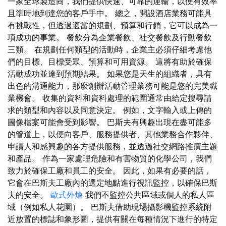
一家全球製造商，我們提供快速、可靠的運輸，以便有效率
且準時地到達您的客戶手中。 總之，開設酒店業務可能具
有挑戰性，但透過適當的規劃、預算和行銷，它可以成為一
項成功的事業。 餐飲分為企業餐飲、社交餐飲及行動餐飲
三類。 在規劃任何類型的活動時，企業主必須仔細考慮他
們的目標、目標受眾、預算和可用資源。 這將有助於確保
活動成功並達到預期結果。 如果您是天生的組織者，具有
出色的溝通能力，那麼創辦活動管理業務可能是您的完美職
業機會。 收集的資料和資料處理的範圍通常由給定搜尋請
求的類型和內容以及同意決定。 例如，文字輸入或上傳的
圖像檔案可能會受到影響。 巴斯夫有興趣出現在盡可能多
的管道上，以便向客戶、服務提供者、其他業務合作夥伴、
申請人和感興趣的各方提供服務，並透過社交網路推廣主題
和產品。 作為一家處理危險和有害物質的化學公司，我們
致力於確保工廠和員工的安全。 因此，如果有必要的話，
它會在巴斯夫工廠內的選定地點進行視訊監控，以確保巴斯
夫的安全。
歐式外燴
我們不監控公共區域或個人的私人區
域（例如私人花園）。 巴斯夫借助現場攝影機監控系統附
近放置的標誌和象形圖，提供有關在每種情況下進行的特定