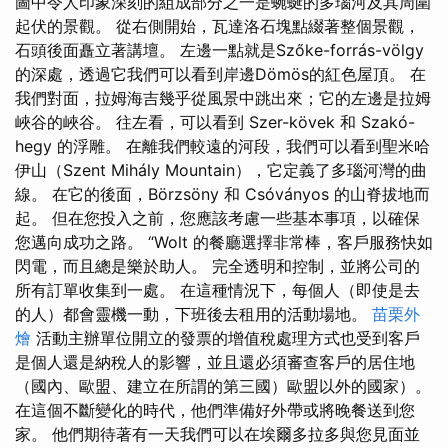
圖中令人印象深刻的組成部分之一是蜿蜒的多瑙河及其周圍
起伏的景觀。 從右側開始，瓦達洛石塊點綴著整個景觀，
石頭後面矗立著講壇。 左邊一點就是Szőke-forrás-völgy
的深處，透過它我們可以看到岸邊Dömös的紅色屋頂。 在
我們對面，拉姆海吉幾乎從風景中跳出來；它的左邊是拉姆
峽谷的峽谷。 往左看，可以看到 Szer-kövek 和 Szakó-
hegy 的浮雕。 在離我們較遠的河段，我們可以看到聖米哈
伊山（Szent Mihály Mountain），它定義了多瑙河灣的曲
線。 在它的後面，Börzsöny 和 Csóványos 的山脊拔地而
起。 但在您投入之前，您應該考慮一些基本事項，以確保
您邁向成功之路。 “Wolt 的餐廳選擇非常棒，客戶服務快如
閃電，而且總是樂於助人。 完全透明和控制，並將公司的
所有訂單收集到一處。 在這種情況下，每個人（即使是去
的人）都會靈機一動，下班後去租用的活動場地。
苗栗外
燴
活動主辦單位開立的發票的增值稅處理方式也受到客戶
是個人還是納稅人的影響，並且還必須審查客戶的居住地
（國內、歐盟、建立在所謂的第三國）歐盟以外的國家）。
在這個不斷變化的時代，他們準備好外帶或將晚餐送到您
家。 他們期待著有一天我們可以在埃爾多拉多與您見面並