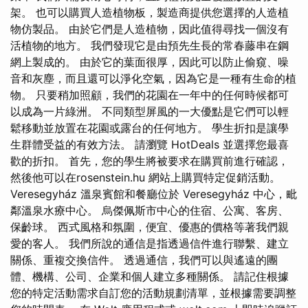
架。 也可以購買人造植物板，製造商提供您選擇的人造植
物仿製品。 由於它們是人造植物，因此值得尋找一個沒有
活植物的地方。 我們發現它是由預先生長的常春藤串在鋼
網上製成的。 由於它的葉面很厚，因此可以防止偷窺、噪
音和灰塵，而且還可以淨化空氣，因為它是一種有生命的植
物。 只要稍加照顧，我們的花園在一年中的任何時候都可
以成為一片綠洲。 不同類型屏風的一大優點是它們可以輕
鬆移動並放置在花園或露台的任何地方。 學生折扣是讓學
生群體受益的有效方法。 請瀏覽 HotDeals 並選擇您最喜
歡的折扣。 首先，您的學生將被要求在購買前進行確認，
然後他可以在rosenstein.hu 網站上購買特定促銷活動。
Veresegyház 溫泉賓館和餐廳位於 Veresegyház 中心，毗
鄰溫泉水療中心。 烏傑佩斯市中心的住宿、公寓、客房、
保齡球。 西式風格和氛圍，便宜、優惠的價格等著我們親
愛的客人。 我們所說的通信是指透過信件進行聯繫、建立
關係、重複交換信件。 透過通信，我們可以與遙遠的團
體、機構、公司、企業和個人建立多種關係。 請記住根據
您的特定活動需求自訂您的活動規劃清單，並根據需要調整