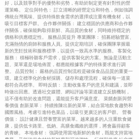
好，以及競爭對手的優勢和劣勢，有助於制定更有針對性的營
運策略。 定位與特色： 訂立清晰的經營定位和特色，例如強調
傳統台灣風味、提供特殊飲食需求的選擇或注重有機食材，以
吸引目標客戶群。 合作夥伴關係： 建立穩固的供應商和合作夥
伴關係，確保能夠取得新鮮、高品質的食材，同時維持穩定的
價格和供應穩定性。 服務品質提升 專業團隊： 招募經驗豐富、
充滿熱情的廚師和服務人員。提供定期培訓，確保團隊掌握最
新的烹飪技術和服務標準，以提供一致高水準的服務。 客製化
服務： 積極聆聽客戶需求，提供客製化的方案。無論是活動主
題、菜單還是場地佈置，都應能根據客戶的特殊要求進行調
整。 品質控制： 嚴格的品質控制流程是確保食品品質的重要一
環。建立標準化的食材採購、儲存和處理流程，確保每一道菜
都符合高標準。 即時反饋： 主動收集客戶的意見和建議，並即
時做出回應。透過社交媒體、網站評論等渠道建立反饋機制，
這不僅有助於改進問題，還能提升客戶滿意度。 菜餚創新與營
養價值 創新菜單： 持續推陳出新的菜單，結合當地飲食趨勢和
國際風格。考慮引進特色菜品，以吸引更廣泛的客戶群。 營養
價值： 設計健康且營養豐富的菜單。越來越多的人注重飲食健
康，提供低卡路里、低鈉、高膳食纖維的選擇，將會贏得顧客
的青睞。 本地食材： 強調使用當地新鮮的食材，既能支持當地