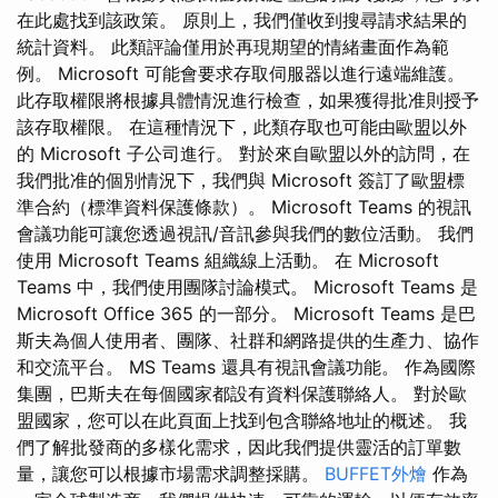
在此處找到該政策。 原則上，我們僅收到搜尋請求結果的
統計資料。 此類評論僅用於再現期望的情緒畫面作為範
例。 Microsoft 可能會要求存取伺服器以進行遠端維護。
此存取權限將根據具體情況進行檢查，如果獲得批准則授予
該存取權限。 在這種情況下，此類存取也可能由歐盟以外
的 Microsoft 子公司進行。 對於來自歐盟以外的訪問，在
我們批准的個別情況下，我們與 Microsoft 簽訂了歐盟標
準合約（標準資料保護條款）。 Microsoft Teams 的視訊
會議功能可讓您透過視訊/音訊參與我們的數位活動。 我們
使用 Microsoft Teams 組織線上活動。 在 Microsoft
Teams 中，我們使用團隊討論模式。 Microsoft Teams 是
Microsoft Office 365 的一部分。 Microsoft Teams 是巴
斯夫為個人使用者、團隊、社群和網路提供的生產力、協作
和交流平台。 MS Teams 還具有視訊會議功能。 作為國際
集團，巴斯夫在每個國家都設有資料保護聯絡人。 對於歐
盟國家，您可以在此頁面上找到包含聯絡地址的概述。 我
們了解批發商的多樣化需求，因此我們提供靈活的訂單數
量，讓您可以根據市場需求調整採購。
BUFFET外燴
作為