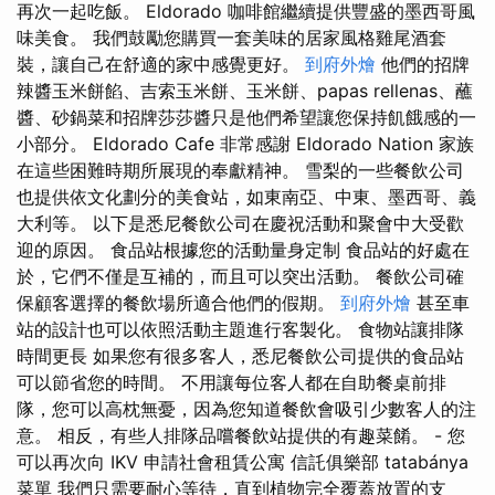
再次一起吃飯。 Eldorado 咖啡館繼續提供豐盛的墨西哥風
味美食。 我們鼓勵您購買一套美味的居家風格雞尾酒套
裝，讓自己在舒適的家中感覺更好。
到府外燴
他們的招牌
辣醬玉米餅餡、吉索玉米餅、玉米餅、papas rellenas、蘸
醬、砂鍋菜和招牌莎莎醬只是他們希望讓您保持飢餓感的一
小部分。 Eldorado Cafe 非常感謝 Eldorado Nation 家族
在這些困難時期所展現的奉獻精神。 雪梨的一些餐飲公司
也提供依文化劃分的美食站，如東南亞、中東、墨西哥、義
大利等。 以下是悉尼餐飲公司在慶祝活動和聚會中大受歡
迎的原因。 食品站根據您的活動量身定制 食品站的好處在
於，它們不僅是互補的，而且可以突出活動。 餐飲公司確
保顧客選擇的餐飲場所適合他們的假期。
到府外燴
甚至車
站的設計也可以依照活動主題進行客製化。 食物站讓排隊
時間更長 如果您有很多客人，悉尼餐飲公司提供的食品站
可以節省您的時間。 不用讓每位客人都在自助餐桌前排
隊，您可以高枕無憂，因為您知道餐飲會吸引少數客人的注
意。 相反，有些人排隊品嚐餐飲站提供的有趣菜餚。 - 您
可以再次向 IKV 申請社會租賃公寓 信託俱樂部 tatabánya
菜單 我們只需要耐心等待，直到植物完全覆蓋放置的支