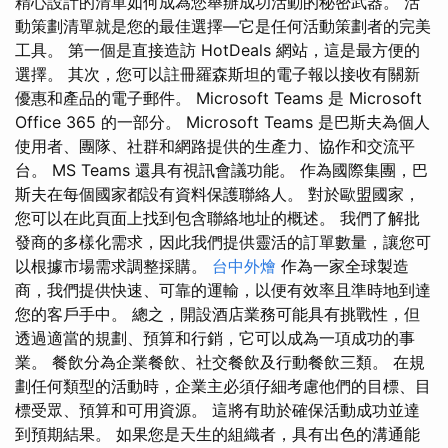
精心設計的清單如何成為您舉辦成功活動的秘密武器。 活
動策劃清單就是您的最佳選擇—它是任何活動策劃者的完美
工具。 第一個是直接造訪 HotDeals 網站，這是最方便的
選擇。 其次，您可以註冊羅森斯坦的電子報以接收有關新
優惠和產品的電子郵件。 Microsoft Teams 是 Microsoft
Office 365 的一部分。 Microsoft Teams 是巴斯夫為個人
使用者、團隊、社群和網路提供的生產力、協作和交流平
台。 MS Teams 還具有視訊會議功能。 作為國際集團，巴
斯夫在每個國家都設有資料保護聯絡人。 對於歐盟國家，
您可以在此頁面上找到包含聯絡地址的概述。 我們了解批
發商的多樣化需求，因此我們提供靈活的訂單數量，讓您可
以根據市場需求調整採購。
台中外燴
作為一家全球製造
商，我們提供快速、可靠的運輸，以便有效率且準時地到達
您的客戶手中。 總之，開設酒店業務可能具有挑戰性，但
透過適當的規劃、預算和行銷，它可以成為一項成功的事
業。 餐飲分為企業餐飲、社交餐飲及行動餐飲三類。 在規
劃任何類型的活動時，企業主必須仔細考慮他們的目標、目
標受眾、預算和可用資源。 這將有助於確保活動成功並達
到預期結果。 如果您是天生的組織者，具有出色的溝通能