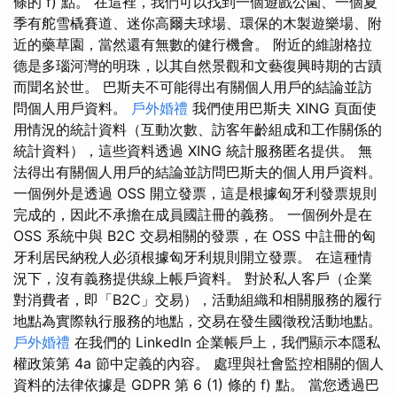
條的 f) 點。 在這裡，我們可以找到一個遊戲公園、一個夏
季有舵雪橇賽道、迷你高爾夫球場、環保的木製遊樂場、附
近的藥草園，當然還有無數的健行機會。 附近的維謝格拉
德是多瑙河灣的明珠，以其自然景觀和文藝復興時期的古蹟
而聞名於世。 巴斯夫不可能得出有關個人用戶的結論並訪
問個人用戶資料。
戶外婚禮
我們使用巴斯夫 XING 頁面使
用情況的統計資料（互動次數、訪客年齡組成和工作關係的
統計資料），這些資料透過 XING 統計服務匿名提供。 無
法得出有關個人用戶的結論並訪問巴斯夫的個人用戶資料。
一個例外是透過 OSS 開立發票，這是根據匈牙利發票規則
完成的，因此不承擔在成員國註冊的義務。 一個例外是在
OSS 系統中與 B2C 交易相關的發票，在 OSS 中註冊的匈
牙利居民納稅人必須根據匈牙利規則開立發票。 在這種情
況下，沒有義務提供線上帳戶資料。 對於私人客戶（企業
對消費者，即「B2C」交易），活動組織和相關服務的履行
地點為實際執行服務的地點，交易在發生國徵稅活動地點。
戶外婚禮
在我們的 LinkedIn 企業帳戶上，我們顯示本隱私
權政策第 4a 節中定義的內容。 處理與社會監控相關的個人
資料的法律依據是 GDPR 第 6 (1) 條的 f) 點。 當您透過巴