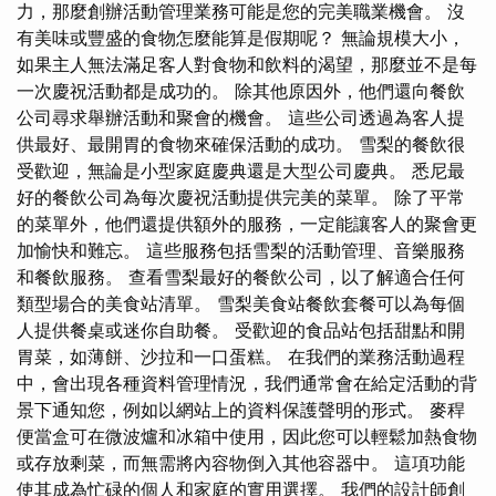
力，那麼創辦活動管理業務可能是您的完美職業機會。 沒
有美味或豐盛的食物怎麼能算是假期呢？ 無論規模大小，
如果主人無法滿足客人對食物和飲料的渴望，那麼並不是每
一次慶祝活動都是成功的。 除其他原因外，他們還向餐飲
公司尋求舉辦活動和聚會的機會。 這些公司透過為客人提
供最好、最開胃的食物來確保活動的成功。 雪梨的餐飲很
受歡迎，無論是小型家庭慶典還是大型公司慶典。 悉尼最
好的餐飲公司為每次慶祝活動提供完美的菜單。 除了平常
的菜單外，他們還提供額外的服務，一定能讓客人的聚會更
加愉快和難忘。 這些服務包括雪梨的活動管理、音樂服務
和餐飲服務。 查看雪梨最好的餐飲公司，以了解適合任何
類型場合的美食站清單。 雪梨美食站餐飲套餐可以為每個
人提供餐桌或迷你自助餐。 受歡迎的食品站包括甜點和開
胃菜，如薄餅、沙拉和一口蛋糕。 在我們的業務活動過程
中，會出現各種資料管理情況，我們通常會在給定活動的背
景下通知您，例如以網站上的資料保護聲明的形式。 麥稈
便當盒可在微波爐和冰箱中使用，因此您可以輕鬆加熱食物
或存放剩菜，而無需將內容物倒入其他容器中。 這項功能
使其成為忙碌的個人和家庭的實用選擇。 我們的設計師創