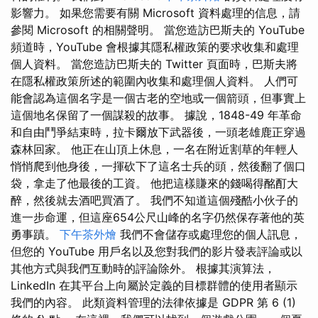
影響力。 如果您需要有關 Microsoft 資料處理的信息，請
參閱 Microsoft 的相關聲明。 當您造訪巴斯夫的 YouTube
頻道時，YouTube 會根據其隱私權政策的要求收集和處理
個人資料。 當您造訪巴斯夫的 Twitter 頁面時，巴斯夫將
在隱私權政策所述的範圍內收集和處理個人資料。 人們可
能會認為這個名字是一個古老的空地或一個箭頭，但事實上
這個地名保留了一個謀殺的故事。 據說，1848-49 年革命
和自由鬥爭結束時，拉卡爾放下武器後，一頭老雄鹿正穿過
森林回家。 他正在山頂上休息，一名在附近割草的年輕人
悄悄爬到他身後，一揮砍下了這名士兵的頭，然後翻了個口
袋，拿走了他最後的工資。 他把這樣賺來的錢喝得酩酊大
醉，然後就去酒吧買酒了。 我們不知道這個殘酷小伙子的
進一步命運，但這座654公尺山峰的名字仍然保存著他的英
勇事蹟。
下午茶外燴
我們不會儲存或處理您的個人訊息，
但您的 YouTube 用戶名以及您對我們的影片發表評論或以
其他方式與我們互動時的評論除外。 根據其演算法，
LinkedIn 在其平台上向屬於定義的目標群體的使用者顯示
我們的內容。 此類資料管理的法律依據是 GDPR 第 6 (1)