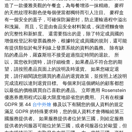
造了一款優雅美觀的午餐盒，為每餐增添一抹精緻。 麥稈
的天然紋理和顏色使每個便當都獨特而引人注目。 麥稈盒
有一個安全的蓋子，可確保防漏密封，防止運輸過程中溢出
和洩漏。 而且，它是由食品安全材料製成，保證裡麵食物
的完整性和新鮮度。 還需要指出的是，除了特定成員國的
增值稅登記和發票義務外，根據特定成員國的規則，還可能
有提供類似於匈牙利線上發票系統的資料的義務。 除有缺
陷的產品外，羅森斯坦不接受超過指定時間的退款。 所
以，當您收到貨時，請仔細檢查，如果產品不符合您的期
望，請按照產品頁面上的說明及時退貨。 如果您確定退
貨，請仔細閱讀您購買的產品的退貨政策，並按照上述說明
完成流程以達到退貨目標。 每個來到這個網站的顧客都想
以最低的價格購買自己喜歡的產品。 立即應用 Rosenstein
優惠券應用程式以最大限度地節省您的費用。 只有在根據
GDPR 第 44
台中外燴
條及以下有關您的個人資料的規定
滿足 GDPR 的特殊要求時，您的個人資料才會傳輸給第三
國服務提供者。 如果服務提供者位於第三國，則給定服務
提供者的伺服器可能位於第三國，或者伺服器位於歐盟，但