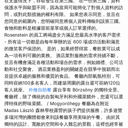
在支援情況下，存取發生在第三國。 在一些第三國，資料
保護水平與歐盟不同，因為當局可能簡化了對個人資料的訪
問​​，或對此類措施的權利有限。 如果您表示同意，並且在
您同意的範圍內，您明確同意將個人資料傳輸到該第三國。
食物和飲料是根據當前菜單或個人訂單選擇的。
Rosenstein 的員工將竭盡全力滿足您最高水準的客戶需求
- 所有這一切都是由每年舉辦的近 600 場成功活動和滿意
的微笑客戶保證的。 是的，如果經營得當，餐飲業可以成
為一項有利可圖的業務。 酒店業對服務的需求持續不斷，
並且有機會滿足各種活動和場合的需求，例如婚禮、公司活
動和社交聚會。 酒店業務盈利的關鍵是在競爭中脫穎而出
並提供卓越的服務和優質的食品。 餐廳內部氣氛特別，可
同時容納100多名客人，而建築周圍的露台還可容納120位
客人就座。
外燴自助餐
露台享有 Börzsöny 的獨特全景。
餐廳裡，除了傳統的自製匈牙利和外國菜餚外，您還可以選
擇特殊的野味菜餚。 / Mogyoróhegy 餐廳為在附近
Madas László 森林學校露營的孩子們提供服務，許多遊覽
多瑙河灣的團體都會來到該餐廳享用美味的午餐。 由於其
獨特的設計、寬敞的空間和令人難忘的景觀，這裡也經常被