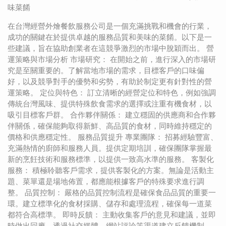
味菜餚
在台灣經營外燴餐飲服務公司是一個充滿挑戰和機會的行業，
成功的關鍵在於提供卓越的服務品質和美味的菜餚。以下是一
些建議，旨在協助創業者在這競爭激烈的市場中脫穎而出。 營
運策略與市場分析 市場研究： 在開始之前，進行深入的市場研
究是至關重要的。了解當地市場的需求，目標客戶的口味偏
好，以及競爭對手的優勢和劣勢，有助於制定更有針對性的營
運策略。 定位與特色： 訂立清晰的經營定位和特色，例如強調
傳統台灣風味、提供特殊飲食需求的選擇或注重有機食材，以
吸引目標客戶群。 合作夥伴關係： 建立穩固的供應商和合作夥
伴關係，確保能夠取得新鮮、高品質的食材，同時維持穩定的
價格和供應穩定性。 服務品質提升 專業團隊： 招募經驗豐富、
充滿熱情的廚師和服務人員。提供定期培訓，確保團隊掌握最
新的烹飪技術和服務標準，以提供一致高水準的服務。 客製化
服務： 積極聆聽客戶需求，提供客製化的方案。無論是活動主
題、菜單還是場地佈置，都應能根據客戶的特殊要求進行調
整。 品質控制： 嚴格的品質控制流程是確保食品品質的重要一
環。建立標準化的食材採購、儲存和處理流程，確保每一道菜
都符合高標準。 即時反饋： 主動收集客戶的意見和建議，並即
時做出回應。透過社交媒體、網站評論等渠道建立反饋機制，