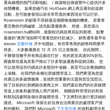
選為婚禮的熱門活動地點。 / 維謝格拉德遊覽中心提供許多
休閒機會。 如果您碰巧在 HotDeals 網上商店看到此促銷
活動，您可能會發現以前非常昂貴的東西現在可以打折。
Rosenstein 的顧客不容錯過這個購物省錢的機會。 若要查
看完整的代碼編號，請先點選優惠券。 然後，當您退出
rosenstein.hu網站時，複製程式碼並將其貼到那裡。 點擊
最後的“應用”按鈕即可查看您的付款減少。 銷售通常最早在
eleven
宜蘭外燴
月中旬開始，有些零售商的銷售時間要早
得多。 大多數優惠在 12 月 25 日之後無效。 在此期間，
不難發現幾乎所有商品都在打折，有的甚至高達90%折扣。
羅森斯坦還為其客戶推出了許多聖誕優惠和促銷活動。 您
可以使用這些代碼在許多類別中省錢，甚至可以在整個網站
上省錢。 在我們的各種社群媒體管道上，我們希望為您提
供廣泛的多媒體服務，並就對您重要的主題與您交流想法。
除了目前的社群網路供應商之外，我們還在我們的社群媒體
管道上收集和處理個人用戶資料。 相關資料管理目的和資
料類別請參閱各個社群媒體管道，下文將對此進行更詳細的
描述。 Microsoft 保留出於自身合法商業目的處理客戶資
料的權利。 我們對 Microsoft
下午茶外燴
的資料處理沒有