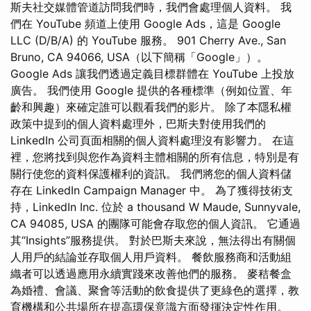
斯夫社交媒體管道訪問我們時，我們會處理個人資料。 我
們在 YouTube 頻道上使用 Google Ads，這是 Google
LLC (D/B/A) 的 YouTube 服務。 901 Cherry Ave., San
Bruno, CA 94066, USA（以下簡稱「Google」）。
Google Ads 讓我們透過定義目標群體在 YouTube 上投放
廣告。 我們使用 Google 提供的各種標準（例如位置、年
齡和興趣）來確定誰可以觀看我們的影片。 除了本隱私權
政策中提到的個人資料處理外，巴斯夫對使用我們的
LinkedIn 公司頁面相關的個人資料處理沒有影響力。 在這
裡，您將找到與您作為資料主體相關的所有信息，特別是有
關行使您的資料保護權利的資訊。 我們將您的個人資料儲
存在 LinkedIn Campaign Manager 中。 為了獲得技術支
持，LinkedIn Inc. 位於 a thousand W Maude, Sunnyvale,
CA 94085, USA 的團隊可能會存取您的個人資訊。 它通過
其“Insights”服務提供。 對於巴斯夫來說，無法得出有關個
人用戶的結論並存取個人用戶資料。 餐飲服務商和活動組
織者可以透過應用永續實踐來改善他們的服務。 麥秸餐盒
為婚禮、會議、聚會等活動的飲食提供了更綠色的選擇，教
育機構和公共場所在提高環保意識方面發揮決定性作用。