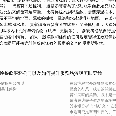
範》，您擁有下述權利。 這是參賽者為了成功競爭而必須克服的
波比跳來觸發可選障礙。 比賽路線為越野路線，需要穿過樹木
及不平坦的地面、隱藏的樹根、電線和水或濕滑的地面。 在某
陸水域和水坑。 賣家請所有參賽者在比賽期間謹慎行事，照顧
動區域內不允許準備食物（烘焙、烹調等）。 參賽者必須自行提
自助餐中購買。 如果一般條款和條件的任何規定變得無效或無
含義盡可能接近該無效或無效的規定的文本的規定所取代。
燴餐飲服務公司以及如何提升服務品質與美味菜餚
餐飲服務公司以
在台灣經營外燴餐飲服務
與美味菜餚
機會的行業，成功的關鍵
質和美味的菜餚。以下是
業者在這競爭激烈的市場中
與市場分析 市場研究： 
市場研究是至關重要的。