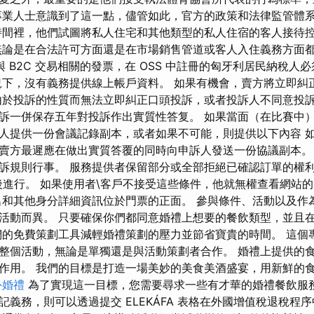
專業人士意識到了這一點，儘管如此，官方的政策和法律監管體
時間裡，他們試圖將私人住宅和其他類型的私人住宿的客人接待
無論是在合法許可方面還是在市場銷售管道或客人入住義務方面都
中與 B2C 交易相關的發票，在 OSS 中註冊的匈牙利居民納稅
況下，沒有義務提供線上帳戶資料。 如果有機會，賣方將立即糾
由於投訴的性質而無法立即糾正口頭投訴，或者投訴人不同意投
訴一併保存五年對投訴作出實質性答复。 如果當面（在比賽中
人提供一份會議記錄副本，或者如果不可能，則提供以下內容 
賣方最遲應在做出實質答覆的同時向申訴人發送一份協議副本。
訴規則行事。 服務提供者保留部分或全部拒絕已確認訂單的權利
後進行。 如果使用者\客戶不接受這些條件，他就無權查看網站
和其他身分詳細資訊位於門票的正面。 參與條件、活動以及作
活動而異。 只要確保你們都同意婚禮上想要的餐飲類型，並且
們的免費策劃工具減輕婚禮策劃的壓力並節省寶貴的時間。 這個
整個活動，無論是單獨還是與活動策劃者合作。 婚禮上提供的
作用。 我們的目標是打造一場美妙的美食美酒盛宴，用新鮮的
外婚禮
為了實現這一目標，您需要尋求一些有才華的婚禮餐飲服務
記義務，則可以透過提交 ELEKÁFA 表格在外國增值稅退稅程