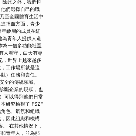
 除此之外，我們也
，他們選擇自己的職
市乃至全國體育生活中
促進捐血方面，青少
個年齡層的成員在紅
地為青年人提供人道
z 作為一個多功能社區
夜間有人看守，白天有專
紀，世界上越來越多
說，工作場所就是這
客觀）任務和責任。
安全的傳統領域。
診斷企業的現狀，也
F）可以得到他們日常
研究檢視了 FSZF
織角色、氣氛和組織
化，因此組織和機構
容。 在其他情況下，
年和青年人，並為那