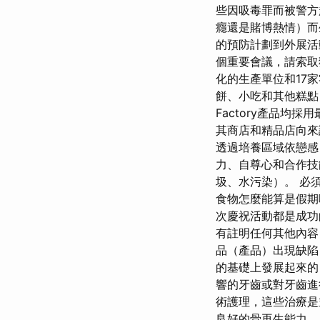
些因吸毒罪而被警方
癮還是賭博熱情）而
的預防計劃到外展活
個重要會議，請索
化的生產單位和17
餅、小吃和其他糕點
Factory產品均
其商店和精品店向來
透過培養區域依戀感
力、自尊心和合作技
圾、水污染）。 必
食物怎麼能算是假期
次慶祝活動都是成功
有註明任何其他內容
品（產品）出現缺陷
的基礎上發展起來的
響的牙齒或對牙齒
術護理，這些治療是
良好的骨再生能力。