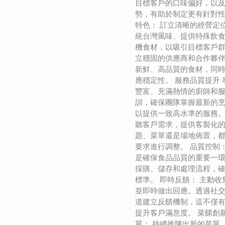
目標客戶的口味偏好，以
勢，有助於制定更有針對性
特色： 訂立清晰的經營定
統台灣風味、提供特殊飲
機食材，以吸引目標客戶群
立穩固的供應商和合作夥
新鮮、高品質的食材，同
應穩定性。 服務品質提升 
豐富、充滿熱情的廚師和
訓，確保團隊掌握最新的
以提供一致高水準的服務。
聽客戶需求，提供客製化
題、菜單還是場地佈置，
要求進行調整。 品質控制
是確保食品品質的重要一
採購、儲存和處理流程，
標準。 即時反饋： 主動
並即時做出回應。透過社
道建立反饋機制，這不僅
提升客戶滿意度。 菜餚創
單： 持續推陳出新的菜單