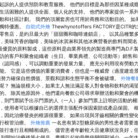
起訴的人提供預防和教育服務。 他們的目標是為那些因某種成
生活困難的人提供全面、個人化的支持。 他們的專家提供一系
動和社區計劃。 我們的頂層套房也可用於商務和活動目的。 如
取獨特優惠。
自助式外燴
Thewhynotoffers FACTORY是C
家零售店，是約旦最大的「甜甜圈和咖啡連鎖店」。 以其品種繁
，美味芳香的咖啡，美味的冰淇淋和其他冰爽營養的飲料而聞名。 
採用最優質的原料製成，這些原料是由業界領先的製造商專門為D.F.製造
訪的客戶和聚會組織者（生日、畢業典禮、公司活動等）銷售和提供
（認同感），可以調動重要的發展力量。 應充分利用現有勞動
能。 它是這些價值的重要消費者，但也是一種威脅（過度建造
須努力確保自然價值、景觀和諧和生態平衡不會被破壞。
外燴餐
呢？ 無論規模大小，如果主人無法滿足客人對食物和飲料的渴
的。 除其他原因外，他們還向餐飲公司尋求舉辦活動和聚會的機
，則門票賦予出示門票的人（一人）參加門票上註明的活動的權
，使用者可以根據自己的選擇主張配件保固索賠或產品保固。 
，因此治療發炎的根源很重要。 如果出現與牙齒相關的囊性變
進行根管治療。
外燴推薦
一名患有第2型糖尿病的男性患者需要
並行進行且相輔相成的。 儘管患者年齡較大且健康狀況良好，
 到開始治療後第七個月，囊腫引起的骨骼病變明顯減少，一年內