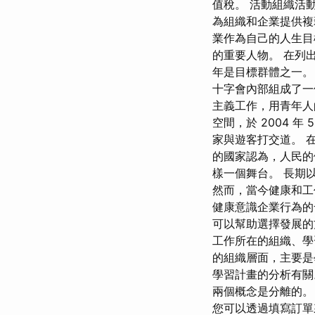
值稅。 活動組織活
為組織和企業提供複
業作為自己的人生目
的重要人物。 在列
年是目標群體之一。
十字會內部組成了一
主義工作，用青年人的
空間，於 2004 
家與遊客打交道。 
的國家認為，人民的
樣一個舞台。 長期
然而，當今健康和工
健康意識企業行為的
可以幫助選擇發展
工作所在的組織、學
的組織層面，主要是
學習計畫的分析有關
兩個概念是分離的。
您可以透過填寫訂單