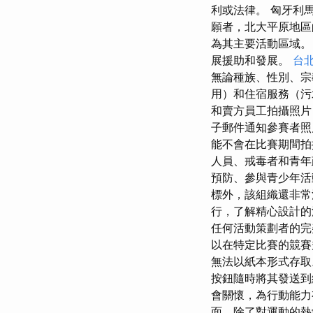
利或法律。 匈牙利
願者，北大平原地區
為其主要活動區域。
展援助和發展。
台
無論種族、性別、宗
用）和住宿服務（污
和賣方員工拍攝照片
子郵件通知參賽者照
能不會在比賽期間
人員、戒毒者和青年
預防、參與青少年活
標外，該組織還非常
行，了解精心設計的
任何活動策劃者的完
以在特定比賽的競賽
無法以紙本形式存取
按鈕隨時將其發送
會關懷，為行動能力
面，除了對運動的熱