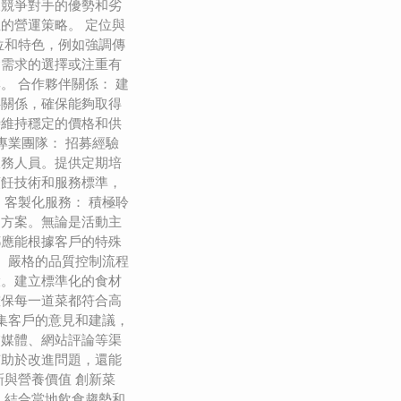
及競爭對手的優勢和劣
的營運策略。 定位與
位和特色，例如強調傳
食需求的選擇或注重有
。 合作夥伴關係： 建
伴關係，確保能夠取得
時維持穩定的價格和供
專業團隊： 招募經驗
服務人員。提供定期培
烹飪技術和服務標準，
 客製化服務： 積極聆
的方案。無論是活動主
都應能根據客戶的特殊
： 嚴格的品質控制流程
環。建立標準化的食材
確保每一道菜都符合高
收集客戶的意見和建議，
交媒體、網站評論等渠
有助於改進問題，還能
新與營養價值 創新菜
，結合當地飲食趨勢和