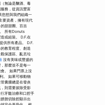
癮（無論是酗酒、毒
列服務，從資訊豐富
果您想與我們組織一
ITR的主要資產，擁有現代
多的甜甜圈、百吉
所有Donuts
或組裝。 D.F.在
所有產品。 D.F.
力的教育程度、創造
景觀保護區、亂丟垃
廳
沒有美味或豐盛的
望，那麼並不是每一
會。 如果門票上沒
利。 如果可移動物
根管囊腫總是在發炎
化，則需要拔除受影
進行牙髓治療和口腔手
但膀胱切除腔顯示出
就完全再骨化。 根