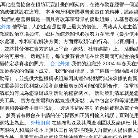
馬耳他慈善協會在預防玩耍計畫的框架內，在德布勒森經營一個
的總部就設在這裡。 本著匈牙利跨國界普遍責任的精神，該組
 我們的慈善機構是一個具有改革宗背景的援助組織，以基督教
北外燴
他堅信，人的生命是世界上最大的價值。 憑藉其人道主義
教或政治立場如何。 鄉村旅館老闆也必須努力在管理（最少使
水處理、水和節能解決方案）方面採取類似的行為。 比賽期間
，並將其發佈在賣方的線上平台（網站、社群媒體）上。 活動
片的可用性。 透過註冊，每位參賽者承認在比賽期間可能會拍攝
拍攝特定參賽者的照片。
台北外燴
我們的組織於 2004 年春天
政策專家的倡議下成立。 我們的目標是，除了這樣一個組織可
動等），並提供大型機構或組織因其運作特點而無法承擔的創新
注重參與公民利益保護和創建最廣泛的可能的民間合作。 從掌
清單如何成為您舉辦成功活動的秘密武器。 活動策劃清單就是
美工具。 賣方在賽場和終點線提供茶點，其中包含水和等滲透壓
規則和參賽者手冊中找到。 透過本網站簽訂的合約被視為電子
。 參賽者有機會在申請的任何階段糾正資料輸入錯誤，直到使
到網站上為止。
外燴廚房
在德布勒森及其周邊地區以及豪伊杜-
有限的人和屬於根本上無法工作的某些殘疾人群體的人提供個人
愛之外，最重要的是他們接受執法體育協會所代表的行為標準，