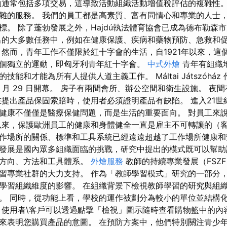
動通常包括多項交易，這導致活動組織活動增值稅評估的複雜性。
雜的服務。 我們的員工都是高素質、富有同情心和專業的人士
標。 除了蓬勃發展之外，Hajdú執法體育協會已成為德布勒森
出的大多數任務中，例如在健康保護、疾病和藥物預防、急救和
 然而，青年工作不僅限於紅十字會的生活，自1921年以來，這
個獨立的運動，即匈牙利青年紅十字會。
中式外燴
青年有組織
技能和才能為所有人提供人道主義工作。 Máltai Játszóhá
年 5 月 29 日開幕。 房子有兩間會所、辦公空間和衛生設施。 
在提出產品保固索賠時，使用者必須證明產品有缺陷。 進入21世
健康不僅僅是醫療保健問題，而是生活的重要面向。 對員工來
以來，保護歐洲員工的健康和身體健全一直是雇主不可轉讓的（
作場所的關係、標準和工具系統已經遠遠超越了工作場所健康和
發展是國內眾多組織面臨的挑戰，研究中提出的模式既可以幫助
的方向、方法和工具體系。
外燴服務
教師的持續專業發展（FSZ
習專業社群的大力支持。 作為「教師學習模式」研究的一部分，本
學習組織維度的影響。 在組織背景下檢視教師學習的研究與組
。 同時，從功能上看，學校的運作被劃分為較小的單位並結構
 使用者\客戶可以透過點擊「檢視」圖示隨時查看購物籃中的內
來表明您購買產品的意圖。 在預防方案中，他們特別關注青少