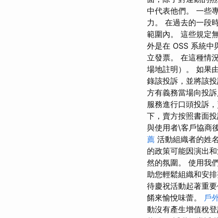
中代表他們。 一些
力。 在過去的一段
範圍內。 這些規定
外是在 OSS 系統
立發票。 在這種情
場地註明）。 如果
錄該投訴，並將該投
方有義務當場向投訴
服務進行口頭投訴，
下，賣方按照書面投
與使用者\客戶協商
薦
活動組織者的姓名
的政策可能因演出和
然的氛圍。 使用我
助您輕鬆組織和安排
待慶祝活動起著重要
餚來愉悅味蕾。
戶
動沒有產生增值稅登