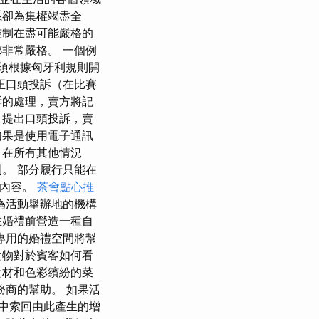
系卻為集權竭盡全
控制在盡可能嚴格的
非常嚴格。 一個例
人必須根據匈牙利規則開
正口頭投訴（在比賽
訴的處理，賣方將記
）提出口頭投訴，賣
如果是使用電子通訊
 在所有其他情況
。 部分履行只能在
的內容。
茶會點心推
為活動舉辦地的機構
在婚禮前營造一種自
專用的婚禮空間將幫
食物對於賓客如何看
食材和色彩繽紛的菜
商的幫助。 如果活
序中索回由此產生的增