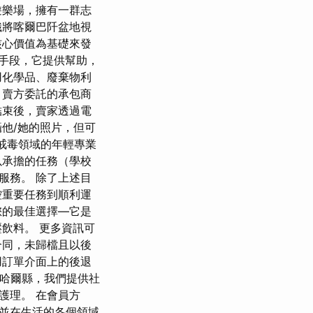
遊樂場，擁有一群志
織將喀爾巴阡盆地視
核心價值為基礎來發
手段，它提供幫助，
用化學品、廢棄物利
，賣方委託的承包商
結束後，賣家透過電
他/她的照片，但可
在戒毒領域的年輕專業
以承擔的任務（學校
服務。 除了上述目
控重要任務到順利運
您的最佳選擇—它是
飲料。 更多資訊可
合同，未歸檔且以後
用訂單介面上的後退
比哈爾縣，我們提供社
護理。 在會員方
並在生活的各個領域