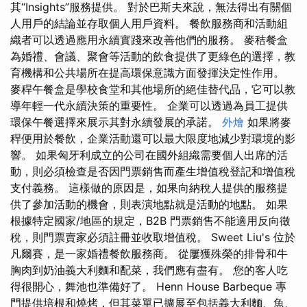
其“Insights”服務提供。 對於巴斯夫來說，無法得出有關個
人用戶的結論並存取個人用戶資料。 餐飲服務商和活動組
織者可以透過應用永續實踐來改善他們的服務。 麥秸餐盒
為婚禮、會議、聚會等活動的飲食提供了更綠色的選擇，教
育機構和公共場所在提高環保意識方面發揮決定性作用。
麥稈午餐盒是學校食堂和其他場所的絕佳替代品，它可以教
導年輕一代永續決策的重要性。 企業可以透過為員工提供
環保午餐選擇來展示其對永續發展的承諾。
外燴
如果將麥
稈便用於餐飲，企業活動還可以最大限度地減少對環境的影
響。 如果匈牙利成立的公司在國外組織需要個人出席的活
動，則必須檢查是否因門票銷售而產生增值稅登記和增值稅
支付義務。 這樣做的原因是，如果向納稅人提供的服務提
供了參加活動的機會，則表演地點就是活動的地點。 如果
根據特定國家/地區的規定，B2B 門票銷售不能適用反向徵
稅，則門票賣家必須註冊並收取增值稅。 Sweet Liu's 位於
凡爾賽，是一家婚禮餐飲服務商。 從屢獲殊榮的排骨和牛
胸肉到奶油義大利麵和配菜，我們應有盡有。 您的客人吃
得很開心，舞池也準備好了。 Henn House Barbeque 專
門提供培根和燒烤，但其菜單已擴展至包括義大利麵、魚、