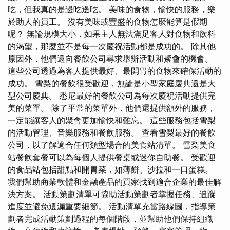
吃，但我真的是邊吃邊吃。 美味的食物，愉快的服務，樂
於助人的員工。 沒有美味或豐盛的食物怎麼能算是假期
呢？ 無論規模大小，如果主人無法滿足客人對食物和飲料
的渴望，那麼並不是每一次慶祝活動都是成功的。 除其他
原因外，他們還向餐飲公司尋求舉辦活動和聚會的機會。
這些公司透過為客人提供最好、最開胃的食物來確保活動的
成功。 雪梨的餐飲很受歡迎，無論是小型家庭慶典還是大
型公司慶典。 悉尼最好的餐飲公司為每次慶祝活動提供完
美的菜單。 除了平常的菜單外，他們還提供額外的服務，
一定能讓客人的聚會更加愉快和難忘。 這些服務包括雪梨
的活動管理、音樂服務和餐飲服務。 查看雪梨最好的餐飲
公司，以了解適合任何類型場合的美食站清單。 雪梨美食
站餐飲套餐可以為每個人提供餐桌或迷你自助餐。 受歡迎
的食品站包括甜點和開胃菜，如薄餅、沙拉和一口蛋糕。
我們幫助商業軟體和金融產品的買家找到適合企業的最佳解
決方案。 活動策劃清單可協助活動策劃者掌握任務、追蹤
進度並避免遺漏重要細節。 活動清單充當路線圖，指導策
劃者完成活動策劃過程的每個階段，並幫助他們保持組織