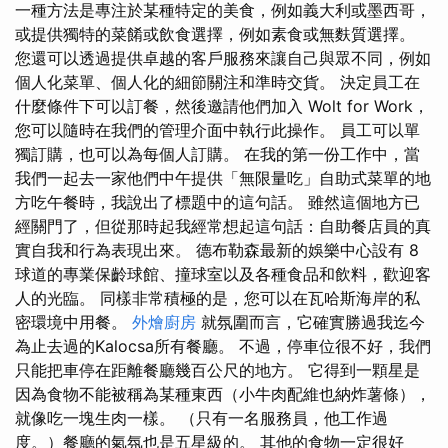
一種方法是專注於某種特定的美食，例如義大利或墨西哥，
或提供獨特的菜餚或飲食選擇，例如素食或無麩質選擇。
您還可以透過提供卓越的客戶服務來讓自己與眾不同，例如
個人化菜單、個人化的細節關注和準時交貨。 決定員工在
什麼條件下可以訂餐，然後邀請他們加入 Wolt for Work，
您可以隨時在我們的管理介面中執行此操作。 員工可以單
獨訂購，也可以為每個人訂購。 在我的第一份工作中，當
我們一起去一家他們中午提供「無限量吃」自助式菜單的地
方吃午餐時，我說出了標題中的這句話。 雖然這個地方已
經關門了，但從那時起我經常想起這句話：自助餐店員的真
實自我和行為表現出來。 德布勒森最新的娛樂中心設有 8
球道的專業保齡球館、撞球室以及各種食品和飲料，歡迎客
人的光臨。 同樣非常積極的是，您可以在瓦哈斯海岸的私
密環境中用餐。
外燴廚房
就氛圍而言，它確實勝過我迄今
為止去過的Kalocsa所有餐廳。 不過，停車位很不好，我們
只能把車停在距離餐廳幾百公尺的地方。 它得到一顆星是
因為食物不能被稱為某種東西（小牛肉配維也納炸薯條），
就像吃一塊生肉一樣。 （只有一名服務員，他工作過
度。）餐廳的氣氛也是五星級的。 其他的食物一定很好