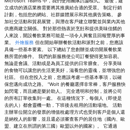
Microsoft Teams 中，我們使用團隊討論模式。 最後，建
立成功的酒店業務需要將其推廣給合適的受眾。 制定行銷
計劃，包括您的網站、社群媒體展示和其他廣告策略。 參
加社交活動和貿易展覽，與潛在客戶建立聯繫並與業內其他
供應商建立關係。 對於那些熱衷於烹飪和提供美味佳餚的
人來說，開設餐飲業務可能是一項令人興奮且回報豐厚的事
業。
外燴服務
但在開始舉辦餐飲活動和派對之前，您應該
具備一些基本要素。 以下總結了您創辦並成功開展餐飲業
務所需的條件。 我們的新服務使公司訂餐變得更加容易。
無論是會議、活動或是為員工提供的日常膳食。 分享美味
的食物可以讓您的生活更美好，滋養您的靈魂，並增強您的
社區。 但在您投入之前，您應該考慮一些基本事項，以確
保您邁向成功之路。 “Wolt 的餐廳選擇非常棒，客戶服務快
如閃電，而且總是樂於助人。 完全透明和控制，並將公司
的所有訂單收集到一處。 在這種情況下，每個人（即使是
去的人）都會靈機一動，下班後去租用的活動場地。 活動
主辦單位開立的發票的增值稅處理方式也受到客戶是個人還
是納稅人的影響，並且還必須審查客戶的居住地（國內、歐
盟、建立在所謂的第三國）歐盟以外的國家）。 它通過