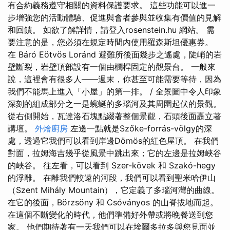
有合約義務遵守相關的資料保護要求。 這些功能可以進一
步增強您的活動體驗、促進與會者參與並收集有價值的見解
和回饋。 如欲了解詳情，請登入rosenstein.hu 網站。 需
要注意的是，您必須在規定時間內使用羅森斯坦優惠券。
在 Báró Eötvös Loránd 避難所後面幾步之遙處，陡峭的岩
壁斷裂，岩壁頂部設有一個由欄桿固定的觀景台。 一般來
說，這裡會有很多人——週末，你甚至可能需要等待，因為
我們不能馬上進入「小屋」的第一排。 / 全景圖中令人印象
深刻的組成部分之一是蜿蜒的多瑙河及其周圍起伏的景觀。
從右側開始，瓦達洛石塊點綴著整個景觀，石頭後面矗立著
講壇。
外燴廚房
左邊一點就是Szőke-forrás-völgy的深
處，透過它我們可以看到岸邊Dömös的紅色屋頂。 在我們
對面，拉姆海吉幾乎從風景中跳出來；它的左邊是拉姆峽谷
的峽谷。 往左看，可以看到 Szer-kövek 和 Szakó-hegy
的浮雕。 在離我們較遠的河段，我們可以看到聖米哈伊山
（Szent Mihály Mountain），它定義了多瑙河灣的曲線。
在它的後面，Börzsöny 和 Csóványos 的山脊拔地而起。
在這個不斷變化的時代，他們準備好外帶或將晚餐送到您
家。 他們期待著有一天我們可以在埃爾多拉多與您見面並