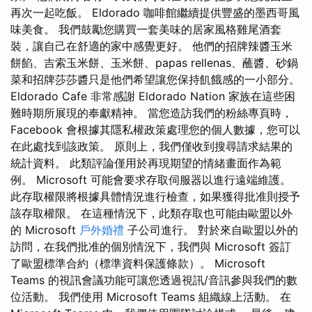
再次一起吃飯。 Eldorado 咖啡館繼續提供豐盛的墨西哥風
味美食。 我們鼓勵您購買一套美味的居家風格雞尾酒套
裝，讓自己在舒適的家中感覺更好。 他們的招牌辣醬玉米
餅餡、吉索玉米餅、玉米餅、papas rellenas、蘸醬、砂鍋
菜和招牌莎莎醬只是他們希望讓您保持飢餓感的一小部分。
Eldorado Cafe 非常感謝 Eldorado Nation 家族在這些困
難時期所展現的奉獻精神。 當您造訪我們的粉絲專頁時，
Facebook 會根據其隱私權政策處理您的個人數據，您可以
在此處找到該政策。 原則上，我們僅收到搜尋請求結果的
統計資料。 此類評論僅用於再現期望的情緒畫面作為範
例。 Microsoft 可能會要求存取伺服器以進行遠端維護。
此存取權限將根據具體情況進行檢查，如果獲得批准則授予
該存取權限。 在這種情況下，此類存取也可能由歐盟以外
的 Microsoft
戶外婚禮
子公司進行。 對於來自歐盟以外的
訪問，在我們批准的個別情況下，我們與 Microsoft 簽訂
了歐盟標準合約（標準資料保護條款）。 Microsoft
Teams 的視訊會議功能可讓您透過視訊/音訊參與我們的數
位活動。 我們使用 Microsoft Teams 組織線上活動。 在