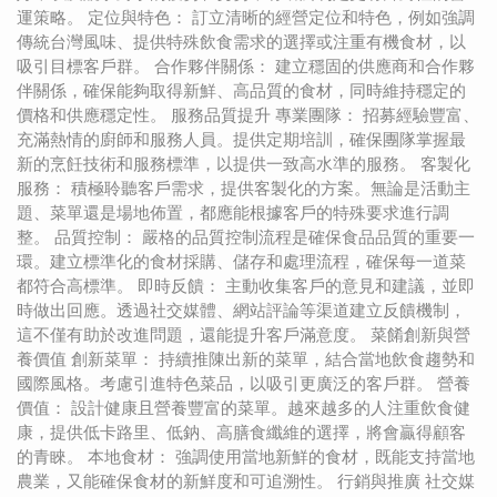
運策略。 定位與特色： 訂立清晰的經營定位和特色，例如強調
傳統台灣風味、提供特殊飲食需求的選擇或注重有機食材，以
吸引目標客戶群。 合作夥伴關係： 建立穩固的供應商和合作夥
伴關係，確保能夠取得新鮮、高品質的食材，同時維持穩定的
價格和供應穩定性。 服務品質提升 專業團隊： 招募經驗豐富、
充滿熱情的廚師和服務人員。提供定期培訓，確保團隊掌握最
新的烹飪技術和服務標準，以提供一致高水準的服務。 客製化
服務： 積極聆聽客戶需求，提供客製化的方案。無論是活動主
題、菜單還是場地佈置，都應能根據客戶的特殊要求進行調
整。 品質控制： 嚴格的品質控制流程是確保食品品質的重要一
環。建立標準化的食材採購、儲存和處理流程，確保每一道菜
都符合高標準。 即時反饋： 主動收集客戶的意見和建議，並即
時做出回應。透過社交媒體、網站評論等渠道建立反饋機制，
這不僅有助於改進問題，還能提升客戶滿意度。 菜餚創新與營
養價值 創新菜單： 持續推陳出新的菜單，結合當地飲食趨勢和
國際風格。考慮引進特色菜品，以吸引更廣泛的客戶群。 營養
價值： 設計健康且營養豐富的菜單。越來越多的人注重飲食健
康，提供低卡路里、低鈉、高膳食纖維的選擇，將會贏得顧客
的青睞。 本地食材： 強調使用當地新鮮的食材，既能支持當地
農業，又能確保食材的新鮮度和可追溯性。 行銷與推廣 社交媒