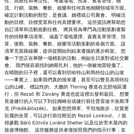
性、高效性和專注性。 考慮場地、預算、賓客管理、物
流、行銷、裝飾、餐飲、娛樂和任何其他相關領域等方面。
確定計劃活動的類型，是會議、婚禮或公司聚會。 明確活
動的目標、目標受眾和任何具體要求。 這些資訊將幫助您
自訂清單和活動規劃任務。 將其視為專門為活動策劃者製
作的待辦事項清單。 涵蓋了場地選擇、嘉賓名單管理、預
算、後勤、裝飾、餐飲、娛樂等活動策劃的各個方面。 該
清單充當路線圖，提供從開始到結束遵循的逐步框架。 想
像一下您正在舉辦一場精彩的活動，例如生日派對或社交聚
會。 我們很容易找到納斯扎利，他的一側被地雷咬傷了。
在晴朗的日子裡，還可以看到切哈特山和馬特拉山的山坡
——事實上，如果我們真的很幸運，甚至可以瞥見高塔特拉
山的山峰。 標誌性的、大膽的 Thirring 賽道在北部地區運
行，但 Rezső 和 Zsivány 賽道也從這裡出發和返回。 想要
長途健行的人可以下到拉姆峽谷或健行前往普雷迪卡洛斯澤
克 (Prédikálószék)。 如果您想簡單、平坦地散步，欣賞更
壯麗的全景，可以步行前往附近的 Rezső Lookout。 / 值
得參觀 Báró Eötvös Loránd Shelter 以及位於旁木屋內的
旅遊博物館。 這些服務提供者僅按照我們的指示行事，並