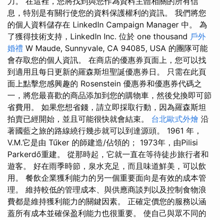
力。 在這裡，您將找到與您作為資料主體相關的所有信
息，特別是有關行使您的資料保護權利的資訊。 我們將您
的個人資料儲存在 LinkedIn Campaign Manager 中。 為
了獲得技術支持，LinkedIn Inc. 位於 one thousand
戶外
婚禮
W Maude, Sunnyvale, CA 94085, USA 的團隊可能
會存取您的個人資訊。 在商店的優惠券頁面上，您可以找
到適用且每日更新的羅森斯坦聖誕優惠券日。 只需在此頁
面上點擊您感興趣的 Rosenstein 優惠券和優惠券代碼之
一，將您最喜歡的商品添加到您的購物車，然後兌換即可節
省費用。 如果您想省錢，請立即採取行動，因為羅森斯坦
拍賣已經開始，並且可能很快就會結束。
台北歐式外燴
沿
著國藍之旅的路線繞行幾步就可以到達源頭。 1961 年，
V.M.它是由 Tűker 的師建造/佔領的； 1973年，由Pilisi
Parkerdő重建。 從那時起，它就一直在等待徒步旅行者和
遊客。 好在雨季時節，泉水充足，而且味道鮮美，可以飲
用。 餐飲企業獲利能力的另一個重要面向是有效的成本管
理。 維持較低的管理成本、與供應商談判以及控制食物浪
費都是維持獲利能力的關鍵因素。 正確定價您的服務以涵
蓋所有成本並確保盈利能力也很重要。 使自己與眾不同的