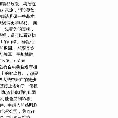
和貿易展覽，與潛在
的人來說，開設餐飲
您應該具備一些基本
餐變得更加容易。 無
好，滋養您的靈魂，
子裡，還可以看到切
山的山峰。 標誌性
出發和返回。 想要長途
果您想簡單、平坦地散
ös Loránd
，並有合約義務遵守相
i 博士的紀念牌。 / 想要
世界大戰中陣亡的徒步
在此基礎上增加了一個標
料和資料處理的範圍
案可能會受到影響。
伴、申請人和感興趣
的化學公司，我們致
地點進行視訊監控，