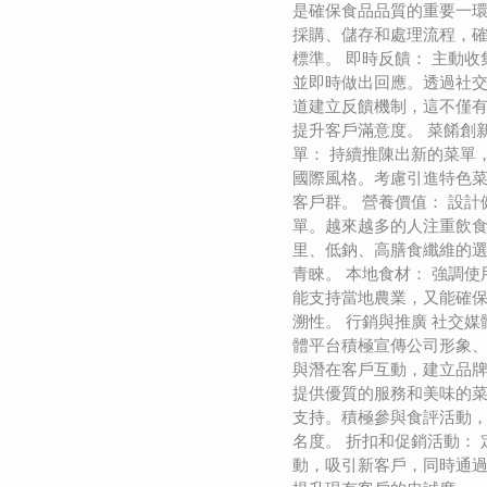
是確保食品品質的重要一
採購、儲存和處理流程，
標準。 即時反饋： 主動
並即時做出回應。透過社
道建立反饋機制，這不僅
提升客戶滿意度。 菜餚創
單： 持續推陳出新的菜單
國際風格。考慮引進特色
客戶群。 營養價值： 設
單。越來越多的人注重飲
里、低鈉、高膳食纖維的
青睞。 本地食材： 強調
能支持當地農業，又能確
溯性。 行銷與推廣 社交媒
體平台積極宣傳公司形象
與潛在客戶互動，建立品牌
提供優質的服務和美味的
支持。積極參與食評活動
名度。 折扣和促銷活動：
動，吸引新客戶，同時通