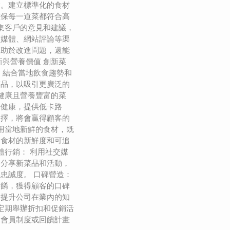
環。建立標準化的食材
確保每一道菜都符合高
收集客戶的意見和建議，
交媒體、網站評論等渠
有助於改進問題，還能
新與營養價值 創新菜
，結合當地飲食趨勢和
菜品，以吸引更廣泛的
計健康且營養豐富的菜
食健康，提供低卡路
選擇，將會贏得顧客的
使用當地新鮮的食材，既
保食材的新鮮度和可追
體行銷： 利用社交媒
、分享新菜品和活動，
忠誠度。 口碑營造：
菜餚，獲得顧客的口碑
，提升公司在業內的知
 定期舉辦折扣和促銷活
過會員制度或回饋計畫