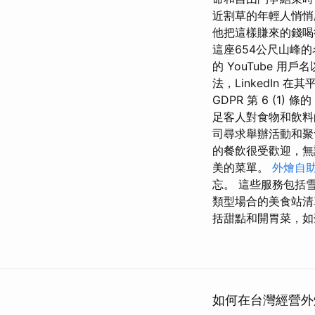
近割草的年輕人悄悄
他把這樣賺來的錢喝
這座654公尺山峰
的 YouTube 
法，LinkedIn
GDPR 第 6 (1
足客人對食物和飲料
司尋求舉辦活動和聚
的餐飲很受歡迎，無
美的菜單。
外燴自
忘。 這些服務包括
類型場合的美食站清
括甜點和開胃菜，如
如何在台灣經營外