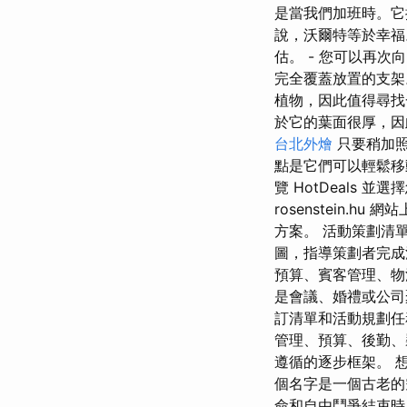
是當我們加班時。它
說，沃爾特等於幸福
估。 - 您可以再次向
完全覆蓋放置的支架
植物，因此值得尋找
於它的葉面很厚，因
台北外燴
只要稍加照
點是它們可以輕鬆移
覽 HotDeals
rosenstein
方案。 活動策劃清
圖，指導策劃者完成
預算、賓客管理、物
是會議、婚禮或公
訂清單和活動規劃任
管理、預算、後勤、
遵循的逐步框架。 
個名字是一個古老的空
命和自由鬥爭結束時