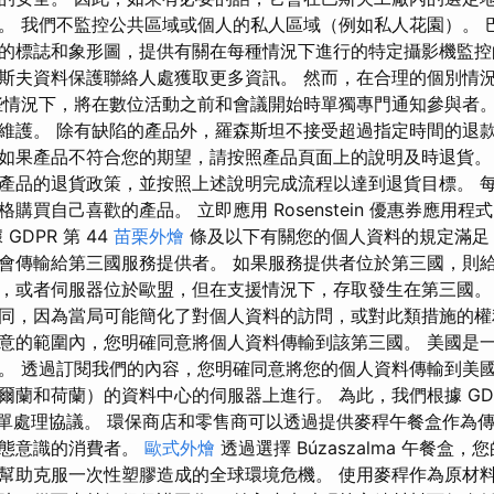
。 我們不監控公共區域或個人的私人區域（例如私人花園）。 
的標誌和象形圖，提供有關在每種情況下進行的特定攝影機監控
斯夫資料保護聯絡人處獲取更多資訊。 然而，在合理的個別情
些情況下，將在數位活動之前和會議開始時單獨專門通知參與者。
維護。 除有缺陷的產品外，羅森斯坦不接受超過指定時間的退款
如果產品不符合您的期望，請按照產品頁面上的說明及時退貨。
產品的退貨政策，並按照上述說明完成流程以達到退貨目標。 
購買自己喜歡的產品。 立即應用 Rosenstein 優惠券應用
GDPR 第 44
苗栗外燴
條及以下有關您的個人資料的規定滿足 G
會傳輸給第三國服務提供者。 如果服務提供者位於第三國，則
，或者伺服器位於歐盟，但在支援情況下，存取發生在第三國。
同，因為當局可能簡化了對個人資料的訪問​​，或對此類措施的權
意的範圍內，您明確同意將個人資料傳輸到該第三國。 美國是
 透過訂閱我們的內容，您明確同意將您的個人資料傳輸到美國。 Of
蘭和荷蘭）的資料中心的伺服器上進行。 為此，我們根據 GDPR
簽訂了訂單處理協議。 環保商店和零售商可以透過提供麥稈午餐盒作
生態意識的消費者。
歐式外燴
透過選擇 Búzaszalma 午餐盒
幫助克服一次性塑膠造成的全球環境危機。 使用麥稈作為原材