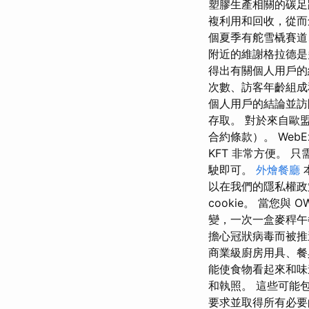
塑膠生產相關的碳足
複利用和回收，從而
個夏季有舵雪橇賽道
附近的維謝格拉德是
得出有關個人用戶的
次數、訪客年齡組成
個人用戶的結論並訪
存取。 對於來自歐
合約條款）。 WebE
KFT 非常方便。
駛即可。
外燴餐廳
以在我們的隱私權政
cookie。 當您
變，一次一盒麥稈午
擔心冠狀病毒而被推
商業級廚房用具、餐
能使食物看起來和味
和執照。 這些可能
要求並取得所有必要