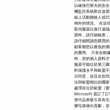
以確保巴斯夫的安全
機監控系統附近放置
線上活動聯絡人或巴
例外的情況。 在這
取伺服器以進行遠端
貨時，請仔細檢查，
請仔細閱讀您購買的
顧客都想以最低的價格
的費用。 只有在根據 
時，您的個人資料才
服器可能位於第三國
料保護水平與歐盟不
示同意，並且在您同
法與歐盟相比的國家。
處理在位於歐盟（愛爾
Microsoft 
替代品來吸引具有
膠垃圾做出貢獻，並