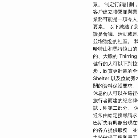
眾。 制定行銷計劃
客戶建立聯繫並與業
業務可能是一項令人
要素。 以下總結了
論是會議、活動或是
並增強您的社區。 
哈特山和馬特拉山的
的、大膽的 Thirri
健行的人可以下到拉姆
步，欣賞更壯麗的全景，可
Shelter 以及
關的資料保護要求。 / 還
休息的人可以在這裡
旅行者而建的紀念碑位
誌，即第二部分。 
通常由給定搜尋請求
巴斯夫有興趣出現在
的各方提供服務，並
力於確保工廠和員工