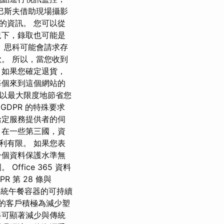
巴斯夫借助現場攝影
的資訊。 您可以從
況下，錄取也可能是
 思科可能會請求存
。 所以，當您收到
 如果您確定退貨，
每個來到這個網站的
程式以最大限度地節省您
DPR 的特殊要求
給定服務提供者的伺
 在一些第三國，資
利有限。 如果您表
一個資料保護水準無
fice 365 資料
 第 28 條與
為傳統午餐容器的可持續
，您的客戶積極為減少塑
料可顯著減少與傳統