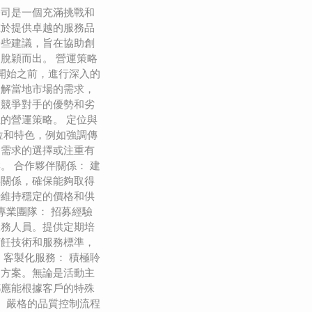
公司是一個充滿挑戰和
在於提供卓越的服務品
一些建議，旨在協助創
脫穎而出。 營運策略
在開始之前，進行深入的
了解當地市場的需求，
及競爭對手的優勢和劣
的營運策略。 定位與
位和特色，例如強調傳
食需求的選擇或注重有
。 合作夥伴關係： 建
伴關係，確保能夠取得
時維持穩定的價格和供
專業團隊： 招募經驗
服務人員。提供定期培
烹飪技術和服務標準，
 客製化服務： 積極聆
的方案。無論是活動主
都應能根據客戶的特殊
： 嚴格的品質控制流程