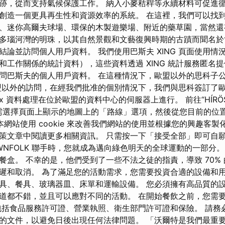
跡，從而支持氣候保護工作。 納入小麥秸稈等永續材料可促進
創造一個更具再生性和資源效率的系統。 在這裡，我們可以找
、迷你高爾夫球場、環保的木製遊樂場、附近的藥草園，當然還
多瑙河灣的明珠，以其自然景觀和文藝復興時期的古蹟而聞名於
結論並訪問個人用戶資料。 我們使用巴斯夫 XING 頁面使用情
和工作關係的統計資料），這些資料透過 XING 統計服務匿名提
問巴斯夫的個人用戶資料。 在這種情況下，歐盟以外的思科子
盟以外的訪問，在經我們批准的個別情況下，我們與思科簽訂了
x 資料處理在位於歐盟的資料中心的伺服器上進行。 前往“HÍRÖS”
 只需選擇頁面上顯示的地圖上的「路線」選項，然後從您目前的位
本網站使用 cookie 來改善我們網站的使用並根據您的興趣客製
策文章中閱讀更多相關資訊。 只需按一下「接受全部」即可自
與 OWNFOLK 聯手時，您就成為邁向綠色明天的全球運動的一部分
餐盒。 不幸的是，他們受到了一些不法之徒的指責，導致 70%
遲和取消。 為了滿足您的活動需求，您需要投資合適的設備和用
具、餐具、玻璃器皿、床單和運輸設備。 您必須擁有高品質的
道都不錯，並且可以應對不同的活動。 在開始餐飲之前，您需
包括食品服務許可證、營業執照、衛生部門許可證和保險。 請務
的文件，以避免日後出現任何法律問題。 「沃爾特是我們最重