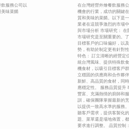
餐飲服務公司以
在台灣經營外燴餐飲服務
與美味菜餚
機會的行業，成功的關鍵
質和美味的菜餚。以下是
業者在這競爭激烈的市場中
與市場分析 市場研究： 
市場研究是至關重要的。
目標客戶的口味偏好，以
勢，有助於制定更有針對性
特色： 訂立清晰的經營定
統台灣風味、提供特殊飲
機食材，以吸引目標客戶群
立穩固的供應商和合作夥
新鮮、高品質的食材，同
應穩定性。 服務品質提升 
豐富、充滿熱情的廚師和
訓，確保團隊掌握最新的
以提供一致高水準的服務。
聽客戶需求，提供客製化
題、菜單還是場地佈置，
要求進行調整。 品質控制