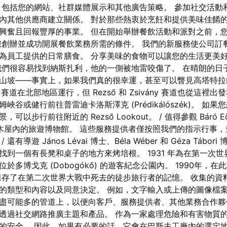
，包括您的網站、社群媒體展示和其他廣告策略。 參加社交活動
內其他供應商建立關係。 對於那些熱衷於烹飪和提供美味佳餚
興奮且回報豐厚的事業。 但在開始舉辦餐飲活動和派對之前，
您創辦並成功開展餐飲業務所需的條件。 我們的新服務使公司訂
為員工提供的日常膳食。 分享美味的食物可以讓您的生活更美
我們很容易找到納斯扎利，他的一側被地雷咬傷了。 在晴朗的日
山坡——事實上，如果我們真的很幸運，甚至可以瞥見高塔特拉
ng 賽道在北部地區運行，但 Rezső 和 Zsivány 賽道也從這裡
峽谷或健行前往普雷迪卡洛斯澤克 (Prédikálószék)。 如
以步行前往附近的 Rezső Lookout。 / 值得參觀 Báró Eötv
位於旁木屋內的旅遊博物館。 這些服務提供者僅按照我們的指示行事
有導遊 János Lévai 博士、Béla Wéber 和 Géza Tábor
找到一個有長凳和桌子的地方來烤培根。 1931 年為在第一次
於多博戈克 (Dobogókő) 的遊客紀念公園內。 1990年，
保存了在第二次世界大戰中死去的徒步旅行者的記憶。 收集的資
的類型和內容以及同意決定。 例如，文字輸入或上傳的圖像檔
盡可能多的管道上，以便向客戶、服務提供者、其他業務合作夥
透過社交網路推廣主題和產品。 作為一家處理危險和有害物質
的安全。 因此，如果有必要的話，它會在巴斯夫工廠內的選定