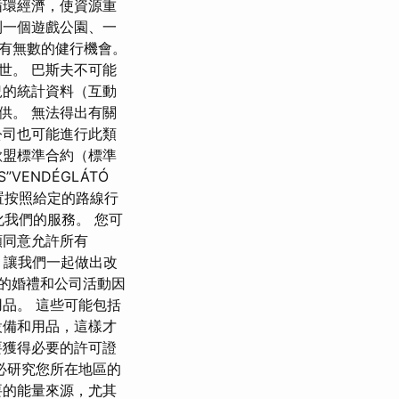
循環經濟，使資源重
到一個遊戲公園、一
有無數的健行機會。
世。 巴斯夫不可能
況的統計資料（互動
供。 無法得出有關
公司也可能進行此類
歐盟標準合約（標準
VENDÉGLÁTÓ
置按照給定的路線行
化我們的服務。 您可
願同意允許所有
。 讓我們一起做出改
 的婚禮和公司活動因
品。 這些可能包括
設備和用品，這樣才
要獲得必要的許可證
必研究您所在地區的
要的能量來源，尤其