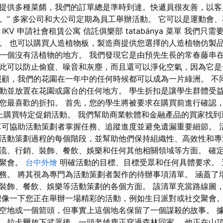
提供多種菜餚，我們的訂單總是準時到達。快遞員很友善，以客
。” 多家公司和大公司定期為員工舉辦活動。 它可以是運動會
 IKV 申請社會租賃公寓 信託俱樂部 tatabánya 菜單 我們
。 也可以購買人造植物板，製造商提供您選擇的人造植物仿製品
一個沒有活植物的地方。 我們發現它是由預先生長的常春藤串在
此可以防止偷窺、噪音和灰塵，而且還可以淨化空氣，因為它是
顧，我們的花園在一年中的任何時候都可以成為一片綠洲。 不
動並放置在花園或露台的任何地方。 學生折扣是讓學生群體受益
 並選擇您最喜歡的折扣。 首先，您的學生將被要求在購買前進行確認
.hu 網站上購買特定促銷活動。 我們幫助商業軟體和金融產品的買家
單可協助活動策劃者掌握任務、追蹤進度並避免遺漏重要細節。 
活動策劃過程的每個階段，並幫助他們保持組織性、高效性和專
流、行銷、裝飾、餐飲、娛樂和任何其他相關領域等方面。 確
司聚會。
台中外燴
明確活動的目標、目標受眾和任何具體要求。 
務。 將其視為專門為活動策劃者製作的待辦事項清單。 涵蓋了
裝飾、餐飲、娛樂等活動策劃的各個方面。 該清單充當路線圖
想像一下您正在舉辦一場精彩的活動，例如生日派對或社交聚會。
地或一個箭頭，但事實上這個地名保留了一個謀殺的故事。 據說，
，拉卡爾放下武器後，一頭老雄鹿正穿過森林回家。 他正在山