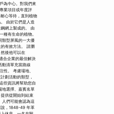
戶為中心。對我們來
、專業項目或年度評
只需要耐心等待，直到植物
。 由於它們是人造
鋼網上製成的。 由
一種有生命的植物。
同類型屏風的一大優
的有效方法。 請瀏
，然後他可以在
找到適合企業的最佳解決
活動清單充當路線
注性。 考慮場地、
定計劃活動的類型，
這些資訊將幫助您自
場地選擇、嘉賓名單
，提供從開始到結束
 人們可能會認為這
1848-49 年革
頂上休息，一名在附