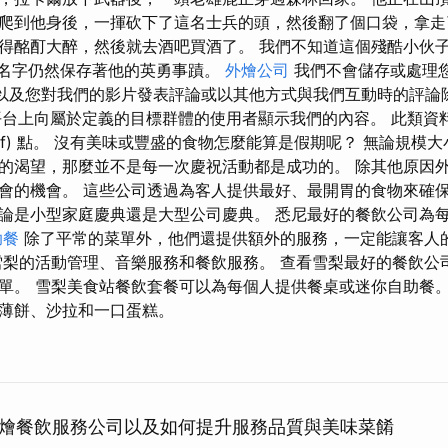
爬到他身後，一揮砍下了這名士兵的頭，然後翻了個口袋，拿走
得酩酊大醉，然後就去酒吧買酒了。 我們不知道這個殘酷小伙
的名字仍然保存著他的英勇事蹟。
外燴公司
我們不會儲存或處理
用戶名以及您對我們的影片發表評論或以其他方式與我們互動時的評論
 在其平台上向屬於定義的目標群體的使用者顯示我們的內容。 此類
) 條的 f) 點。 沒有美味或豐盛的食物怎麼能算是假期呢？ 無論規
的渴望，那麼並不是每一次慶祝活動都是成功的。 除其他原因
會的機會。 這些公司透過為客人提供最好、最開胃的食物來確保
論是小型家庭慶典還是大型公司慶典。 悉尼最好的餐飲公司為
助餐
除了平常的菜單外，他們還提供額外的服務，一定能讓客人
雪梨的活動管理、音樂服務和餐飲服務。 查看雪梨最好的餐飲公
單。 雪梨美食站餐飲套餐可以為每個人提供餐桌或迷你自助餐。
薄餅、沙拉和一口蛋糕。
燴餐飲服務公司以及如何提升服務品質與美味菜餚