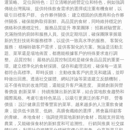
運策略。 定位與特色： 訂立清晰的經營定位和特色，例如強調
傳統台灣風味、提供特殊飲食需求的選擇或注重有機食材，以
吸引目標客戶群。 合作夥伴關係： 建立穩固的供應商和合作夥
伴關係，確保能夠取得新鮮、高品質的食材，同時維持穩定的
價格和供應穩定性。 服務品質提升 專業團隊： 招募經驗豐富、
充滿熱情的廚師和服務人員。提供定期培訓，確保團隊掌握最
新的烹飪技術和服務標準，以提供一致高水準的服務。 客製化
服務： 積極聆聽客戶需求，提供客製化的方案。無論是活動主
題、菜單還是場地佈置，都應能根據客戶的特殊要求進行調
整。 品質控制： 嚴格的品質控制流程是確保食品品質的重要一
環。建立標準化的食材採購、儲存和處理流程，確保每一道菜
都符合高標準。 即時反饋： 主動收集客戶的意見和建議，並即
時做出回應。透過社交媒體、網站評論等渠道建立反饋機制，
這不僅有助於改進問題，還能提升客戶滿意度。 菜餚創新與營
養價值 創新菜單： 持續推陳出新的菜單，結合當地飲食趨勢和
國際風格。考慮引進特色菜品，以吸引更廣泛的客戶群。 營養
價值： 設計健康且營養豐富的菜單。越來越多的人注重飲食健
康，提供低卡路里、低鈉、高膳食纖維的選擇，將會贏得顧客
的青睞。 本地食材： 強調使用當地新鮮的食材，既能支持當地
農業，又能確保食材的新鮮度和可追溯性。 行銷與推廣 社交媒
體行銷： 利用社交媒體平台積極宣傳公司形象、分享新菜品和