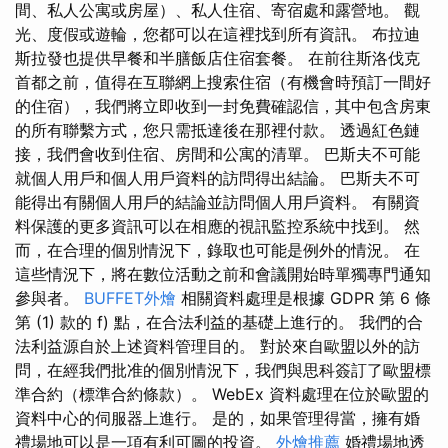
間、私人公寓或房屋）、私人住宿、寄宿處和露營地。 觀
光、度假或遊輪，您都可以在這裡找到所有資訊。 布拉迪
斯拉發也提供早餐和半膳飯店住宿套餐。 在前往斯洛伐克
首都之前，值得在互聯網上搜索住宿（有機會時預訂一間好
的住宿），我們將立即收到一封免費確認信，其中包含房東
的所有聯繫方式，您只需抵達後在那裡付款。 透過紅色鏈
接，我們會收到住宿、房間和公寓的清單。 巴斯夫不可能
就個人用戶和個人用戶資料的訪問​​得出結論。 巴斯夫不可
能得出有關個人用戶的結論並訪問個人用戶資料。 有關資
料保護的更多資訊可以在相應的視訊監控系統中找到。 然
而，在合理的個別情況下，錄取也可能是例外的情況。 在
這些情況下，將在數位活動之前和會議開始時單獨專門通知
參與者。
BUFFET外燴
相關資料處理是根據 GDPR 第 6 條
第 (1) 款的 f) 點，在合法利益的基礎上進行的。 我們的合
法利益源自於上述資料管理目的。 對於來自歐盟以外的訪
問，在經我們批准的個別情況下，我們與思科簽訂了歐盟標
準合約（標準合約條款）。 WebEx 資料處理在位於歐盟的
資料中心的伺服器上進行。 是的，如果管理得當，擁有婚
禮場地可以是一項有利可圖的投資。
外燴推薦
婚禮場地透