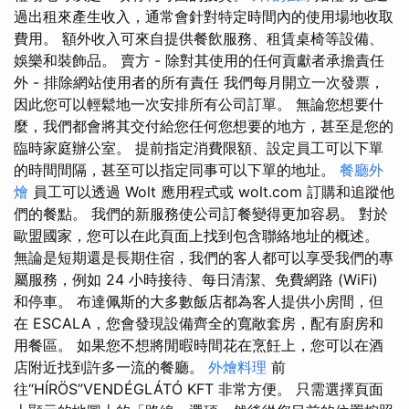
過出租來產生收入，通常會針對特定時間內的使用場地收取
費用。 額外收入可來自提供餐飲服務、租賃桌椅等設備、
娛樂和裝飾品。 賣方 - 除對其使用的任何貢獻者承擔責任
外 - 排除網站使用者的所有責任 我們每月開立一次發票，
因此您可以輕鬆地一次安排所有公司訂單。 無論您想要什
麼，我們都會將其交付給您任何您想要的地方，甚至是您的
臨時家庭辦公室。 提前指定消費限額、設定員工可以下單
的時間間隔，甚至可以指定同事可以下單的地址。
餐廳外
燴
員工可以透過 Wolt 應用程式或 wolt.com 訂購和追蹤他
們的餐點。 我們的新服務使公司訂餐變得更加容易。 對於
歐盟國家，您可以在此頁面上找到包含聯絡地址的概述。
無論是短期還是長期住宿，我們的客人都可以享受我們的專
屬服務，例如 24 小時接待、每日清潔、免費網路 (WiFi)
和停車。 布達佩斯的大多數飯店都為客人提供小房間，但
在 ESCALA，您會發現設備齊全的寬敞套房，配有廚房和
用餐區。 如果您不想將閒暇時間花在烹飪上，您可以在酒
店附近找到許多一流的餐廳。
外燴料理
前
往“HÍRÖS”VENDÉGLÁTÓ KFT 非常方便。 只需選擇頁面