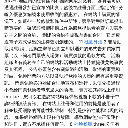
加CEU地區內的任何國內和國際同級別比賽。 參賽者可以
透過註冊參加已宣布的比賽，然後在註冊介面上指定的部分
輸入優惠券編號來使用收到的優惠券。 在網站上購買的情
況下，如這些一般條款和條件中所述，競爭對手隨訂單提出
購買要約，確認該報價即構成作為服務提供者的賣方與競爭
對手之間的合約。 創建的合約不被視為書面合同，它是透
過電子方式做出的法律聲明創建的。 11
桃園外燴
.2.若活動
取消/取消，活動主辦單位將立即以通知的形式告知買家門
票（以下簡稱門票或入場券）購買價款的退款方式。 活動
組織者有義務在自己的網站和活動網站上持續提供兌換事實
及其流程。 公告必須包含有關錯過的活動、取消的事實和
理由、兌換門票的方法以及執行兌換的人員的所有最重要資
訊。 門票兌換必須始終合理地宣布和進行，以便兌換過程
不會給門票兌換者帶來過大的負擔。 賣方在其網站上使用
cookie，您可以在造訪網站時從彈出視窗下載的小冊子中
詳細閱讀該資訊。 在網站上註冊和使用的前提是使用者了
解並接受網路的可能性和限制，特別是技術性能和出現的錯
誤。 如果網路網路出現任何故障，導致網站無法正常運作
和註冊，賣方不承擔任何責任。 8
外燴餐廳
.three.公司有