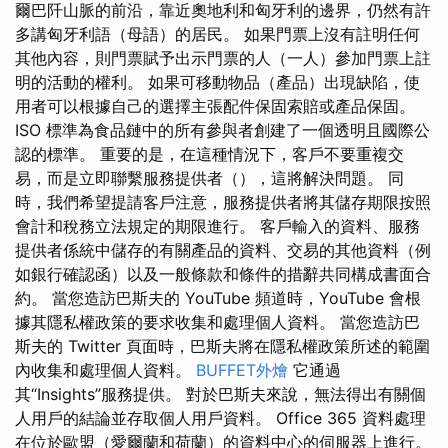
爾巴阡山脈的前沿，靠近奧地利和匈牙利的邊界，仍然有許
多講匈牙利語（母語）的居民。 如果門票上沒有註明任何
其他內容，則門票賦予出示門票的人（一人）參加門票上註
明的活動的權利。 如果可移動物品（產品）出現缺陷，使
用者可以根據自己的選擇主張配件保固索賠或產品保固。
ISO 標準為食品鏈中的所有參與者創建了一個透明且國際公
認的標準。 重要的是，在這種情況下，客戶不要重複交
易，而是立即聯繫服務提供者（），這將解決問題。 同
時，我們希望提請客戶注意，服務提供者將其儲存期限按照
會計和稅務立法規定的期限進行。 客戶輸入的資料、服務
提供者係統中儲存的有關產品的資料、交易的其他資料（例
如銀行確認函）以及一般條款和條件的措辭共同構成書面合
約。 當您造訪巴斯夫的 YouTube 頻道時，YouTube 會根
據其隱私權政策的要求收集和處理個人資料。 當您造訪巴
斯夫的 Twitter 頁面時，巴斯夫將在隱私權政策所述的範圍
內收集和處理個人資料。
BUFFET外燴
它通過
其“Insights”服務提供。 對於巴斯夫來說，無法得出有關個
人用戶的結論並存取個人用戶資料。 Office 365 資料處理
在位於歐盟（愛爾蘭和荷蘭）的資料中心的伺服器上進行。