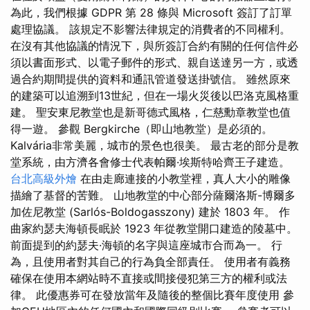
為此，我們根據 GDPR 第 28 條與 Microsoft 簽訂了訂單
處理協議。 該規定不影響法律規定的消費者的不同權利。
在沒有其他協議的情況下，與所簽訂合約有關的任何信件必
須以書面形式、以電子郵件的形式、親自送達另一方，或透
過合約期間提供的資料和通訊管道發送掛號信。 雖然原來
的建築可以追溯到13世紀，但在一場火災後以巴洛克風格重
建。 聖安東尼教堂也是新哥德式風格，仁慈勳章教堂也值
得一遊。 參觀 Bergkirche（即山地教堂）是必須的。
Kalvária非常美麗，城市的景色也很美。 最古老的部分是教
堂系統，由方濟各會修士代表帕爾·埃斯特哈齊王子建造。
台北高級外燴
在由走廊連接的小教堂裡，真人大小的雕像
描繪了基督的苦難。 山地教堂的中心部分薩爾洛斯-博爾多
加佐尼教堂 (Sarlós-Boldogasszony) 建於 1803 年。 作
曲家約瑟夫海頓長眠於 1923 年從教堂開口建造的陵墓中。
前面提到的約瑟夫·海頓的名字與這座城市合而為一。 行
為，且使用者對其自己的行為負全部責任。 使用者有義務
確保在使用本網站時不直接或間接侵犯第三方的權利或法
律。 此優惠券可在發放當年及隨後的整個比賽年度使用 參