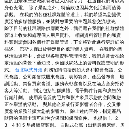
區的山景和歷史城鎮有著巨大的吸引力，在這裡我們可以為
身心充電。 除了景點之外，特倫欽也因其文化活動而值得
參觀。 在我們的各種社群媒體管道上，我們希望為您提供
廣泛的多媒體服務，並就對您重要的主題與您交流想法。
除了目前的社群網路供應商之外，我們還在我們的社群媒體
管道上收集和處理個人用戶資料。 相關資料管理目的和資
料類別請參閱各個社群媒體管道，下文將對此進行更詳細的
描述。 巴斯夫僅出於特定目的處理個人資料。 在我們的業
務活動過程中，會出現各種資料管理情況，我們通常會在給
定活動的背景下通知您，例如以網站上的資料保護聲明的形
式。
台北歐式外燴
商務招待包括例如大會和協會會議、公
民會議、公司銷售或股東會議、表彰宴會、產品發布會、培
訓活動、銷售買家會議、服務表彰宴會以及在酒店套房招待
客人等活動。 制定包括社群媒體、電子郵件行銷和廣告的
行銷計劃。 使用高品質的照片和影片來展示您的空間和您
正在舉辦的活動。 與其他企業或行業影響者合作，交叉推
廣您的業務並擴大您的影響力。 除上述內容外，指定產品
隨附的保固卡還可能包含保固和保固條件。 也提供 1、2、
3、4 和 5 星級飯店類別。 自助式公寓（出租廉價床鋪、房