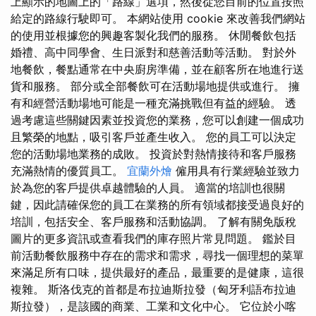
上顯示的地圖上的「路線」選項，然後從您目前的位置按照
給定的路線行駛即可。 本網站使用 cookie 來改善我們網站
的使用並根據您的興趣客製化我們的服務。 休閒餐飲包括
婚禮、高中同學會、生日派對和慈善活動等活動。 對於外
地餐飲，餐點通常在中央廚房準備，並在顧客所在地進行送
貨和服務。 部分或全部餐飲可在活動場地提供或進行。 擁
有和經營活動場地可能是一種充滿挑戰但有益的經驗。 透
過考慮這些關鍵因素並投資您的業務，您可以創建一個成功
且繁榮的地點，吸引客戶並產生收入。 您的員工可以決定
您的活動場地業務的成敗。 投資於對熱情接待和客戶服務
充滿熱情的優質員工。
宜蘭外燴
僱用具有行業經驗並致力
於為您的客戶提供卓越體驗的人員。 適當的培訓也很關
鍵，因此請確保您的員工在業務的所有領域都接受過良好的
培訓，包括安全、客戶服務和活動協調。 了解有關免版稅
圖片的更多資訊或查看我們的庫存照片常見問題。 鑑於目
前活動餐飲服務中存在的需求和需求，尋找一個理想的菜單
來滿足所有口味，提供最好的產品，最重要的是健康，這很
複雜。 斯洛伐克的首都是布拉迪斯拉發（匈牙利語布拉迪
斯拉發），是該國的商業、工業和文化中心。 它位於小喀