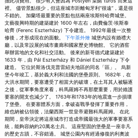
擔此項費用。 很少有人會因為 Pöstýén 菜餚“turós”而來這
裡。 儘管景點很少，但這座城市距離匈牙利“很遠”，還是很
不錯的。 加蘭塔最重要的景點包括兩座埃斯特哈齊城堡。
文藝復興時期的建築建於 1600 年左右，由費倫茨·埃斯泰
哈齊 (Ferenc Eszterházy) 下令建造。 1992年最後一次整
修後，才形成現在的面貌。
下午茶外燴
城堡內設有婚禮大
廳，以及常設展的城市畫廊和國家歷史博物館。 它的酒窖
舉辦當地的文化和社交活動。 後來的新哥德式建築建於
1633 年，由 Pál Eszterházy 和 Dániel Eszterházy 下令
建造。 它位於斯洛伐克普雷紹夫地區的同名「區」。 烏新
堡今年竣工，基於義大利和法國的堡壘原則。 1682年，在
大洪水期間，要塞遭受了相當大的破壞，在土耳其人被驅逐
之後，從軍事角度來看，科馬羅姆不再那麼重要，用於維護
要塞的開支也減少了。 1763年和1783年的地震進一步損壞
了堡壘。 在要塞體系方面，拿破崙戰爭發揮了重要作用，
維也納被佔領後，法蘭西斯一世皇帝避難科馬羅姆。 在此
期間，皇帝決定將這座城市打造成帝國最強大的軍事要塞系
統，能夠容納約20萬名士兵。 這座堅固的堡壘是一座非凡
的歷史古蹟，不容錯過。 城堡公園內有經過修復的利奧波