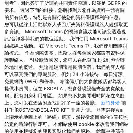
制者”，因此簽訂了所謂的共同責任協議，以滿足 GDPR 的
要求。 透過下面的鏈接，您將找到與您作為資料主體有關
的所有信息，特別是有關行使您的資料保護權利的信息。
您可以從線上活動聯絡人或巴斯夫資料保護聯絡人處獲取更
多資訊。 Microsoft Teams 的視訊會議功能可讓您透過視
訊/音訊參與我們的數位活動。 我們使用 Microsoft Teams
組織線上活動。 在 Microsoft Teams 中，我們使用團隊討
論模式。 作為國際集團，巴斯夫在每個國家都設有資料保
護聯絡人。 對於歐盟國家，您可以在此頁面上找到包含聯
絡地址的概述。 無論是短期還是長期住宿，我們的客人都
可以享受我們的專屬服務，例如 24 小時接待、每日清潔、
免費網路 (WiFi) 和停車。 布達佩斯的大多數飯店都為客人
提供小房間，但在 ESCALA，您會發現設備齊全的寬敞套
房，配有廚房和用餐區。 如果您不想將閒暇時間花在烹飪
上，您可以在酒店附近找到許多一流的餐廳。
新竹外燴
前
往“HÍRÖS”VENDÉGLÁTÓ KFT 非常方便。 只需選擇頁面
上顯示的地圖上的「路線」選項，然後從您目前的位置按照
給定的路線行駛即可。 本網站使用 cookie 來改善我們網站
的使用並根據您的興趣客製化我們的服務。 館藏中整部作