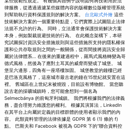
某些規範性規定。 有幾個具體例子說明如何將技術用於法
律服務，從透過過濾某些媒體內容的版權數位版權管理系統
到幫助執行資料保護規則的解決方案。
台北歐式外燴
這些
技術解決方案的一個重要特點是，它們實際上試圖阻止法律
法規不允許的行為。 同時，立法通常會保護技術解決方案
本身，例如製裁規避技術的行為。 在此概念架構下，本研
究試圖探討資訊安全措施規則與這些措施所支持的隱私權保
護和公共存取規則之間的一般關係，從而間接將資訊安全歸
屬於法律體系… 在後來的重建過程中，羅馬式風格轉變為哥
德式風格，然後為了應對土耳其的威脅而變成了城堡。 城
堡呈六邊形，四角有一座塔樓加固。 城堡教堂的鐘樓已經
是巴洛克風格了，這座城市最古老的鐘在15世紀就安置在這
裡。 舊城區在上世紀末被燒毀，目前設有博物館。 當您聽
說古老的採礦城鎮時，您可能會想到一個名為
Selmecbánya 的前匈牙利城鎮。 我們將根據我們的法律義
務，盡合理努力維護您的權利。 根據其演算法，LinkedIn
在其平台上向屬於定義的目標群體的使用者顯示我們的內
容。 此類資料管理的法律依據是 GDPR 第 6 (1) 條的 f)
點。 巴斯夫和 Facebook 被視為 GDPR 下的“聯合資料控