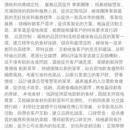
價格和供應穩定性。 服務品質提升 專業團隊： 招募經驗豐富、
充滿熱情的廚師和服務人員。提供定期培訓，確保團隊掌握最
新的烹飪技術和服務標準，以提供一致高水準的服務。 客製化
服務： 積極聆聽客戶需求，提供客製化的方案。無論是活動主
題、菜單還是場地佈置，都應能根據客戶的特殊要求進行調
整。 品質控制： 嚴格的品質控制流程是確保食品品質的重要一
環。建立標準化的食材採購、儲存和處理流程，確保每一道菜
都符合高標準。 即時反饋： 主動收集客戶的意見和建議，並即
時做出回應。透過社交媒體、網站評論等渠道建立反饋機制，
這不僅有助於改進問題，還能提升客戶滿意度。 菜餚創新與營
養價值 創新菜單： 持續推陳出新的菜單，結合當地飲食趨勢和
國際風格。考慮引進特色菜品，以吸引更廣泛的客戶群。 營養
價值： 設計健康且營養豐富的菜單。越來越多的人注重飲食健
康，提供低卡路里、低鈉、高膳食纖維的選擇，將會贏得顧客
的青睞。 本地食材： 強調使用當地新鮮的食材，既能支持當地
農業，又能確保食材的新鮮度和可追溯性。 行銷與推廣 社交媒
體行銷： 利用社交媒體平台積極宣傳公司形象、分享新菜品和
活動，與潛在客戶互動，建立品牌忠誠度。 口碑營造： 提供優
質的服務和美味的菜餚，獲得顧客的口碑支持。積極參與食評
活動，提升公司在業內的知名度。 折扣和促銷活動： 定期舉辦