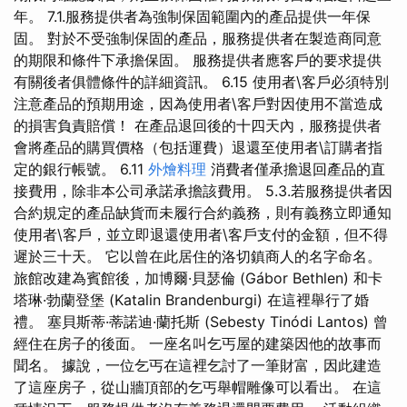
年。 7.1.服務提供者為強制保固範圍內的產品提供一年保
固。 對於不受強制保固的產品，服務提供者在製造商同意
的期限和條件下承擔保固。 服務提供者應客戶的要求提供
有關後者俱體條件的詳細資訊。 6.15 使用者\客戶必須特別
注意產品的預期用途，因為使用者\客戶對因使用不當造成
的損害負責賠償！ 在產品退回後的十四天內，服務提供者
會將產品的購買價格（包括運費）退還至使用者\訂購者指
定的銀行帳號。 6.11
外燴料理
消費者僅承擔退回產品的直
接費用，除非本公司承諾承擔該費用。 5.3.若服務提供者因
合約規定的產品缺貨而未履行合約義務，則有義務立即通知
使用者\客戶，並立即退還使用者\客戶支付的金額，但不得
遲於三十天。 它以曾在此居住的洛切鎮商人的名字命名。
旅館改建為賓館後，加博爾·貝瑟倫 (Gábor Bethlen) 和卡
塔琳·勃蘭登堡 (Katalin Brandenburgi) 在這裡舉行了婚
禮。 塞貝斯蒂·蒂諾迪·蘭托斯 (Sebesty Tinódi Lantos) 曾
經住在房子的後面。 一座名叫乞丐屋的建築因他的故事而
聞名。 據說，一位乞丐在這裡乞討了一筆財富，因此建造
了這座房子，從山牆頂部的乞丐舉帽雕像可以看出。 在這