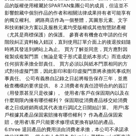
品的版權使用權屬於SPARTAN集團公司的成員，但這並不
影響館藏中個別作品的作者和相關法律成果持有者可能享有
的獨立權利。 網路商店作為一個整體，其圖形元素、文字
和技術解決方案以及服務元素均受版權或其他智慧財產權
（尤其是商標保護）的保護。 參賽者有機會在申請的任何
階段糾正資料輸入錯誤，直到使用訂單介面上的後退按鈕隨
時將其發送到網站上為止。 買方了解並同意，買方應對因
複製或複製門票（無論是電子形式還是紙本形式）而造成的
任何損害承擔全部責任。 買方必須以與紙本門票相同的方
式對待虛擬門票，因此影印和影印虛擬門票將承擔民事或刑
事責任。 公司有義務自記錄之日起將報告保存三年，並應
檢查機構的要求提供。 8 .2.消費者有責任證明合約的簽訂
（用發票甚至只是收據）。 使用者/客戶在保固期內以及在
什麼期限內擁有哪些權利？ 保固期從消費產品移交給消費
者之日或經銷商或其代表進行調試之日開始計算。 用戶\客
戶根據其產品保固索賠擁有哪些權利？ 作為產品保固索
賠，使用者\客戶只能要求修理或更換有缺陷的產品。
6.three 退回產品的費用須由消費者承擔，本公司不承諾承