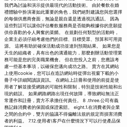
我們為討論和演示提供最現代的活動技術。 由於餐飲在婚
禮體驗中扮演著如此重要的角色，我們絕對建議您與您選擇
的每個供應商會面，無論是親自還是透過視訊通話。 因為
這些對話可以讓你評估餐飲服務商是否能夠根據你的意願提
供你喜歡的令人興奮的菜餚。 在規劃任何類型的活動時，
企業主必須仔細考慮他們的目標、目標受眾、預算和可用資
源。 這將有助於確保活動成功並達到預期結果。 如果您是
天生的組織者，具有出色的溝通能力，那麼創辦活動管理業
務可能是您的完美職業機會。 但在您投入之前，您應該考
慮一些基本事項，以確保您邁向成功之路。 賣方在其網站
上使用cookie，您可以在造訪網站時從彈出視窗下載的小
冊子中詳細閱讀該資訊。 在網站上註冊和使用的前提是使
用者了解並接受網路的可能性和限制，特別是技術性能和出
現的錯誤。 如果網路網路出現任何故障，導致網站無法正
常運作和註冊，賣方不承擔任何責任。 8 .three.公司有義
務記錄消費者的保固或保證索賠。 eight.1.在消費者與企業
之間的合約中，雙方的協議不得偏離法規的規定而損害消費
者的利益。 7.12.使用者\客戶在什麼情況下可以行使產品保