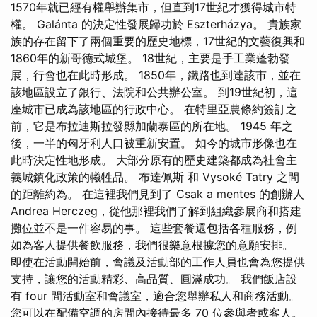
1570年就已經有權舉辦集市，但直到17世紀才獲得城市特
權。 Galánta 的決定性發展歸功於 Eszterházya。 貴族家
族的存在留下了兩個重要的歷史地標，17世紀的文藝復興和
1860年的新哥德式城堡。 18世紀，主要是手工業蓬勃發
展，行會也在此時形成。 1850年，鐵路也到達該市，並在
該地區設立了銀行、法院和公共辦公室。 到19世紀初，這
座城市已成為該地區的行政中心。 在特里亞農條約簽訂之
前，它是布拉迪斯拉發縣加蘭泰區的所在地。 1945 年之
後，一半的匈牙利人口被重新安置。 如今的城市形像也在
此時決定性地形成。 大部分原有的歷史建築都成為社會主
義城鎮化政策的犧牲品。 布達佩斯 和 Vysoké Tatry 之間
的距離約為。 在這裡我們見到了 Csak a mentes 的創辦人
Andrea Herczeg，從他那裡我們了解到組織參展商和搭建
攤位並不是一件容易的事。 這些套餐還包括各種服務，例
如為客人提供餐飲服務，我們很樂意根據您的意願安排。
即使在活動開始前，會議及活動部的工作人員也會為您提供
支持，讓您的活動精彩、高品質、圓滿成功。 我們飯店設
有 four 間活動室和會議室，適合您舉辦私人和商務活動。
您可以在配備空調的房間內接待最多 70 位參與者或客人。