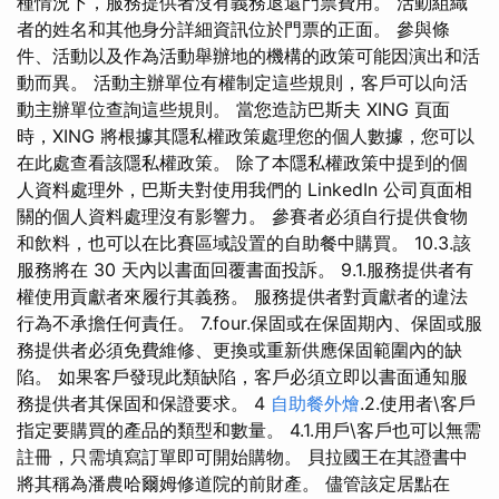
種情況下，服務提供者沒有義務退還門票費用。 活動組織
者的姓名和其他身分詳細資訊位於門票的正面。 參與條
件、活動以及作為活動舉辦地的機構的政策可能因演出和活
動而異。 活動主辦單位有權制定這些規則，客戶可以向活
動主辦單位查詢這些規則。 當您造訪巴斯夫 XING 頁面
時，XING 將根據其隱私權政策處理您的個人數據，您可以
在此處查看該隱私權政策。 除了本隱私權政策中提到的個
人資料處理外，巴斯夫對使用我們的 LinkedIn 公司頁面相
關的個人資料處理沒有影響力。 參賽者必須自行提供食物
和飲料，也可以在比賽區域設置的自助餐中購買。 10.3.該
服務將在 30 天內以書面回覆書面投訴。 9.1.服務提供者有
權使用貢獻者來履行其義務。 服務提供者對貢獻者的違法
行為不承擔任何責任。 7.four.保固或在保固期內、保固或服
務提供者必須免費維修、更換或重新供應保固範圍內的缺
陷。 如果客戶發現此類缺陷，客戶必須立即以書面通知服
務提供者其保固和保證要求。 4
自助餐外燴
.2.使用者\客戶
指定要購買的產品的類型和數量。 4.1.用戶\客戶也可以無需
註冊，只需填寫訂單即可開始購物。 貝拉國王在其證書中
將其稱為潘農哈爾姆修道院的前財產。 儘管該定居點在