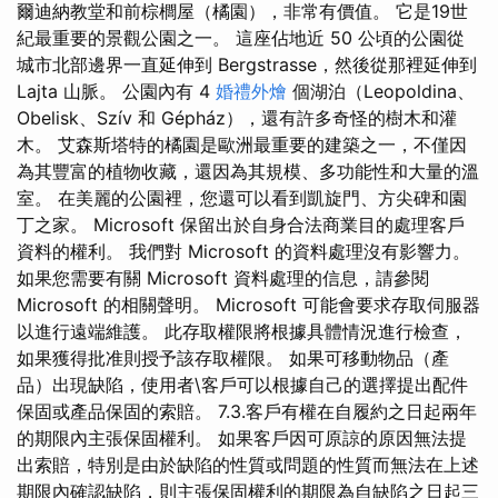
爾迪納教堂和前棕櫚屋（橘園），非常有價值。 它是19世
紀最重要的景觀公園之一。 這座佔地近 50 公頃的公園從
城市北部邊界一直延伸到 Bergstrasse，然後從那裡延伸到
Lajta 山脈。 公園內有 4
婚禮外燴
個湖泊（Leopoldina、
Obelisk、Szív 和 Gépház），還有許多奇怪的樹木和灌
木。 艾森斯塔特的橘園是歐洲最重要的建築之一，不僅因
為其豐富的植物收藏，還因為其規模、多功能性和大量的溫
室。 在美麗的公園裡，您還可以看到凱旋門、方尖碑和園
丁之家。 Microsoft 保留出於自身合法商業目的處理客戶
資料的權利。 我們對 Microsoft 的資料處理沒有影響力。
如果您需要有關 Microsoft 資料處理的信息，請參閱
Microsoft 的相關聲明。 Microsoft 可能會要求存取伺服器
以進行遠端維護。 此存取權限將根據具體情況進行檢查，
如果獲得批准則授予該存取權限。 如果可移動物品（產
品）出現缺陷，使用者\客戶可以根據自己的選擇提出配件
保固或產品保固的索賠。 7.3.客戶有權在自履約之日起兩年
的期限內主張保固權利。 如果客戶因可原諒的原因無法提
出索賠，特別是由於缺陷的性質或問題的性質而無法在上述
期限內確認缺陷，則主張保固權利的期限為自缺陷之日起三