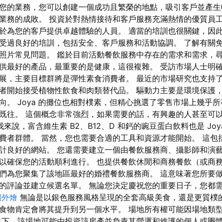
您的業務，您可以創建一個成功且繁榮的地點，吸引客戶並產生
業務的成敗。 投資於對熱情接待和客戶服務充滿熱情的優質員
於為您的客戶提供卓越體驗的人員。 適當的培訓也很關鍵，因
受過良好的培訓，包括安全、客戶服務和活動協調。 了解有關
照片常見問題。 鑑於目前活動餐飲服務中存在的需求和需求，
供最好的產品，最重要的是健康，這很複雜。 受訪市場人士明
展，主要目標群將是彈性素食消費者。 最近的市場研究也支持
者開始接受植物性飲食和肉類替代品。 驅動力主要是環境保護
向。 Joya 的攤位也相對樸素，但精心挑選了零售市場上幾乎
既往。 這個概念非常強烈，如果需要的話，有興趣的人甚至可
來說，富含維生素 B2、B12、D 和鈣的豌豆蛋白飲料也是 Jo
費者群體。 當然，您也需要合適的工具和資源才能開始。 這包
計良好的網站。 您還需要建立一個由餐飲服務商、攝影師和演
以確保您的活動順利進行。 也提供餐飲休閒和商務餐飲（或商務
們為您聚集了該地區最好的婚禮餐飲服務商。 這意味著您所要
的評論並建立候選名單。 無論您決定慶祝您的重要日子，您都
園外燴
無論是以銀色服務風格呈現的全套高級美食，還是更質樸的
食物肯定會將其提升到另一個水平。 場地所有權可能因場地類
況下，該場地可能由投資該房產並負責其營運和維護的個人或團體