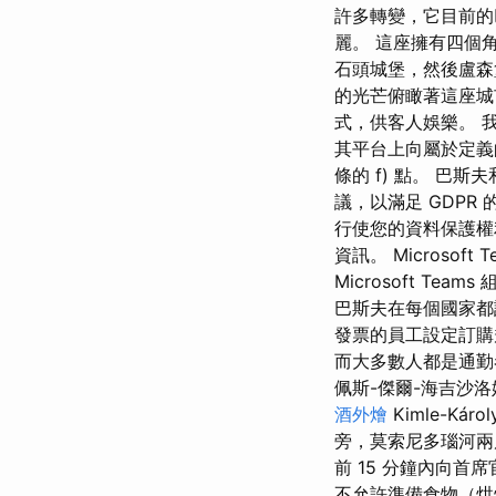
許多轉變，它目前的
麗。 這座擁有四個
石頭城堡，然後盧森
的光芒俯瞰著這座城市
式，供客人娛樂。 我
其平台上向屬於定義的
條的 f) 點。 巴斯
議，以滿足 GDP
行使您的資料保護
資訊。 Microso
Microsoft Te
巴斯夫在每個國家都
發票的員工設定訂購規
而大多數人都是通勤者。 
佩斯-傑爾-海吉沙
酒外燴
Kimle-Ká
旁，莫索尼多瑙河兩
前 15 分鐘內向首
不允許準備食物（烘