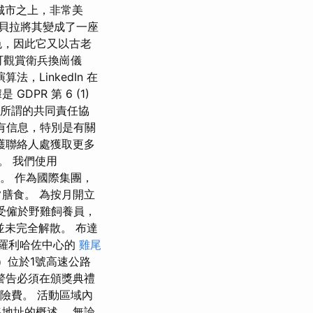
城市之上，非常美
貝拉將其變成了一座
色，因此它又以古老
前可觀賞衛兵換崗儀
LinkedIn 在
PR 第 6 (1)
簽訂了所謂的共同責任協
所有信息，特別是有關
護聯絡人處獲取更多
動。 我們使用
論模式。 作為國際集團，
膳食。 為按月開立
些人受僱於野雞飼養員，
6 年並未完全解散。 布達
卡羅利哈佐中心的
雞尾
ing）位於1號高速公路
警告必須在頒獎典禮
保險費。 活動區域內
地址的概述。 無論