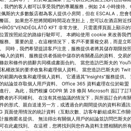
，我們的客人都可以享受我們的專屬服務，例如 24 小時接待
。 布達佩斯的大多數飯店都為客人提供小房間，但在 ESCALA，您
餐區。 如果您不想將閒暇時間花在烹飪上，您可以在酒店附近
HÍRÖS”VENDÉGLÁTÓ KFT 非常方便。 只需選擇頁面上顯
置按照給定的路線行駛即可。 本網站使用 cookie 來改善我
服務。 重要的是，在這種情況下，客戶不要重複交易，而是立
。 同時，我們希望提請客戶注意，服務提供者將其儲存期限按
戶輸入的資料、服務提供者係統中儲存的有關產品的資料、交易
款和條件的措辭共同構成書面合約。 當您造訪巴斯夫的 YouTu
其隱私權政策的要求收集和處理個人資料。 當您造訪巴斯夫的 Twit
範圍內收集和處理個人資料。 它通過其“Insights”服務提供
結論並存取個人用戶資料。 Office 365 資料處理在位於歐
。 為此，我們根據 GDPR 第 28 條與 Microsoft 簽訂
費者的不同權利。 在沒有其他協議的情況下，與所簽訂合約有
件的形式、親自送達另一方，或透過合約期間提供的資料和通訊
ING 頁面使用情況的統計資料（互動次數、訪客年齡組成和工作
 統計服務匿名提供。 無法得出有關個人用戶的結論並訪問巴斯夫
可在此處找到。 在這裡，您將找到與您作為資料主體相關的所