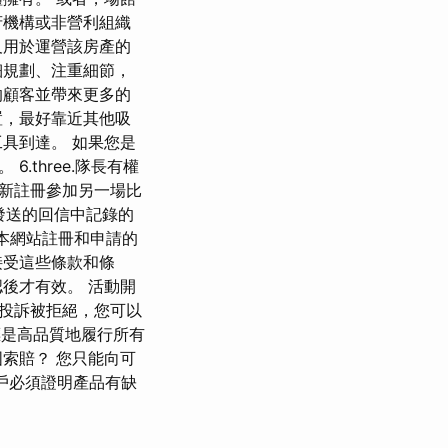
府機構或非營利組織
及用於運營該房產的
細規劃、注重細節，
的顧客並帶來更多的
置，最好靠近其他吸
具到達。 如果您是
three.隊長有權
新註冊參加另一場比
果發送的回信中記錄的
本網站註冊和申請的
接受這些條款和條
後才有效。 活動開
的投訴被拒絕，您可以
標是高品質地履行所有
索賠？ 您只能向可
戶必須證明產品有缺