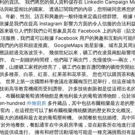
資訊。 我們將您的個人資料儲存在 LinkedIn Campaign Ma
法與歐盟相比的國家。 透過訂閱我們的內容，您明確同意將您
年齡、性別、語言和興趣的一般特徵來定義目標群體。 根據 GDPR 第
據是我們在提高 Instagram 影響力方面的令人信服的合法利
告管理器來吸引人們對我們公司形象及其在 Facebook 上的內容（
項服務，我們還可以根據 Facebook 用戶的興趣和互動向可
顯示我們的內容和頻道推薦。 GoogleMaps 衛星影像、城市及其
應該錯過克洛波茨卡。 幾個世紀以來，礦工們在凌晨兩點敲響
作。 在一刻鐘的時間裡，他們敲了兩次門，先慢後快──兩次，
響，山腰礦工家裡的燈亮了，礦工們在數百盞閃爍的礦燈旁開始
供多種茶、白茶、紅茶、紅果茶和花草茶。 您也可以購買茶和
。 世界上第一次國際科學會議在塞爾梅茨巴尼舉行，但這座城
技術高等教育機構而受到讚譽。 許多技術創新都是從這裡出名
。 布爾根蘭葡萄酒博物館是奧地利最大的葡萄酒博物館，位於
-hundred
外燴廚房
多件藏品，其中包括布爾根蘭最古老的壓
形酒窖內，在這裡您可以了解布爾根蘭傳統釀酒的歷史和文化概況。
最大的酒桶和最古老的葡萄壓榨機。 休閒餐飲包括婚禮、高中
對於外地餐飲，餐點通常在中央廚房準備，並在顧客所在地進行送
地提供或進行。 擁有和經營活動場地可能是一種充滿挑戰但有益