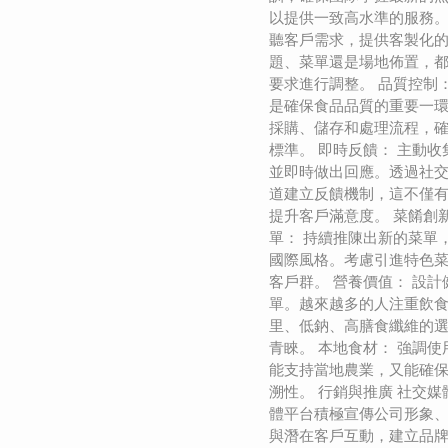
以提供一致高水準的服務。
聽客戶需求，提供客製化
題、菜單還是場地佈置，
要求進行調整。 品質控制
是確保食品品質的重要一
採購、儲存和處理流程，
標準。 即時反饋： 主動
並即時做出回應。透過社
道建立反饋機制，這不僅
提升客戶滿意度。 菜餚創
單： 持續推陳出新的菜單
國際風格。考慮引進特色
客戶群。 營養價值： 設
單。越來越多的人注重飲
里、低鈉、高膳食纖維的
青睞。 本地食材： 強調
能支持當地農業，又能確
溯性。 行銷與推廣 社交媒
體平台積極宣傳公司形象
與潛在客戶互動，建立品牌