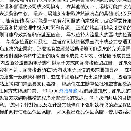
管理和營運的公司或公司擁有。 在其他情況下，場地可能由政
表演藝術中心。 最終，場地所有權取決於該房產的具體情況以
言，擁有婚禮場地可能是一項有利可圖的商業投資，但它需要仔
設置和持續管理中投入時間和資源。 正確的地點可以吸引更多
則可能導致銷售額低甚至破產。 尋找位於人流量大的區域的位
。 考慮該位置的可及性，並確保可以輕鬆乘坐汽車或公共交通工
服務的企業家，那麼擁有並經營活動場地可能是您的完美選擇。 6.
更改對團隊資料中註冊的所有團隊成員均有效，包括團隊成員重
 小時內透過發送自動電子郵件以電子方式向參賽者確認註冊。 如
資料不符，參賽者必須在1天內以電子回信的形式通知賣家。 在
受這些一般條款和條件，並在申請過程中做出法律聲明。 透過
站上購買門票需要支付義務。 轉讓僅在主辦單位批准並書面確認
任何方式轉讓門票。 10.four
外燴餐廳
.我們謹通知您，如果您
動官方或調解機構的程序來處理您的投訴。 10.1.我們商店的目
意。 您可以針對誰以及在什麼其他條件下強制執行您的產品保固
經銷商行使產品保固索賠。 如果提出產品保固索賠，使用者\客