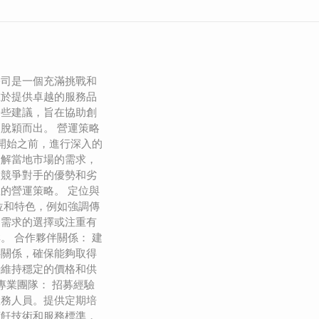
公司是一個充滿挑戰和
在於提供卓越的服務品
一些建議，旨在協助創
脫穎而出。 營運策略
在開始之前，進行深入的
了解當地市場的需求，
及競爭對手的優勢和劣
的營運策略。 定位與
位和特色，例如強調傳
食需求的選擇或注重有
。 合作夥伴關係： 建
伴關係，確保能夠取得
時維持穩定的價格和供
專業團隊： 招募經驗
服務人員。提供定期培
烹飪技術和服務標準，