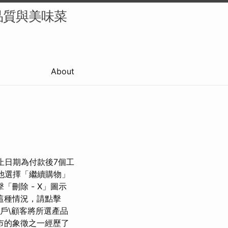
品質與美味菜
About
截止日期為付款後7個工
他選擇「繼續購物」
刪除 - X」圖示
這種情況，請點擊
用戶\顧客將所選產品
市的象徵之一經歷了