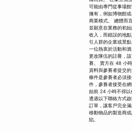
可能由專門從事場館
擁有，例如博物館或
商業模式。 總體而
並願意在業務的初始
收入，而錯誤的地點
引人群的企業或景點
一位熱衷於活動和酒店
更改隊伍的註冊，該
賽。 賣方在 48
資料與參賽者提交的
條件是參賽者必須接
件，參賽者接受在網
始前 24 小時不得以
透過以下聯絡方式啟
訂單，讓客戶完全滿
移動物品的製造商或
陷。