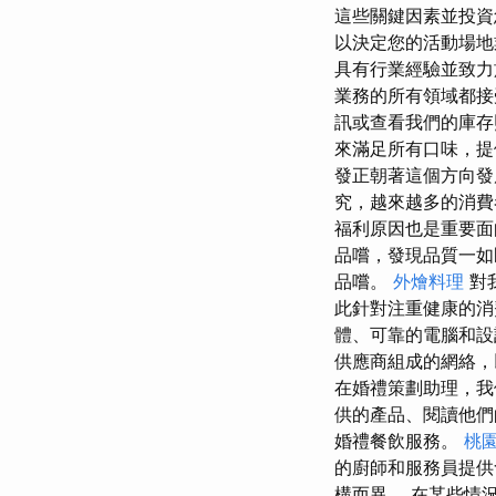
這些關鍵因素並投資
以決定您的活動場地
具有行業經驗並致力
業務的所有領域都接
訊或查看我們的庫存
來滿足所有口味，提
發正朝著這個方向發
究，越來越多的消費
福利原因也是重要面
品嚐，發現品質一如
品嚐。
外燴料理
對我
此針對注重健康的消
體、可靠的電腦和設
供應商組成的網絡，
在婚禮策劃助理，我
供的產品、閱讀他們
婚禮餐飲服務。
桃
的廚師和服務員提供
構而異。 在某些情