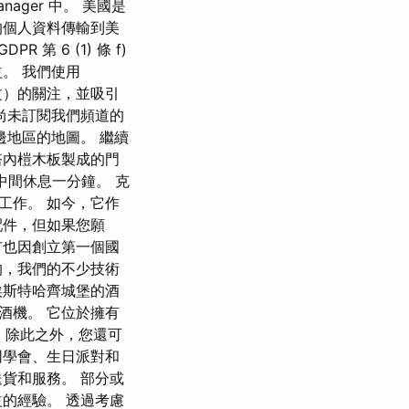
nager 中。 美國是
的個人資料傳輸到美
 6 (1) 條 f)
益。 我們使用
貼文）的關注，並吸引
能尚未訂閱我們頻道的
周邊地區的地圖。 繼續
塔內榿木板製成的門
中間休息一分鐘。 克
工作。 如今，它作
配件，但如果您願
市也因創立第一個國
的，我們的不少技術
埃斯特哈齊城堡的酒
酒機。 它位於擁有
 除此之外，您還可
同學會、生日派對和
貨和服務。 部分或
的經驗。 透過考慮