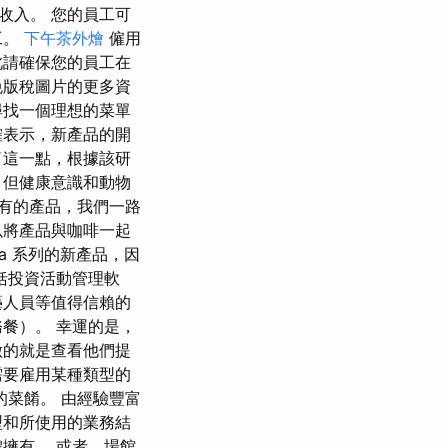
收入。 您的員工可
工。
下午茶外燴
僱用
此請確保您的員工在
免版稅圖片的更多資
尋找一個理想的菜單
確表示，新產品的開
了這一點，根據該研
，但健康意識和動物
所有的產品，我們一路
以將產品與咖啡一起
ya 系列的新產品，因
括投資活動管理軟
藝人員等值得信賴的
餐）。 幸運的是，
做的就是查看他們提
需要雇用某種類型的
菜餚。 由經驗豐富
型和所使用的業務結
擁有。 或者，場館