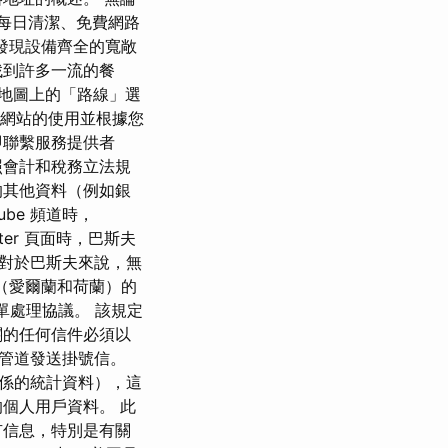
、每日清潔、免費網路
會發現設備齊全的寬敞
找到許多一流的餐
示的地圖上的「路線」選
們網站的使用並根據您
即聯繫服務提供者
照會計和稅務立法規
的其他資料（例如銀
be 頻道時，
ter 頁面時，巴斯夫
。 對於巴斯夫來說，無
盟（愛爾蘭和荷蘭）的
了訂單處理協議。 該規定
關的任何信件必須以
管道發送掛號信。
關係的統計資料），這
的個人用戶資料。 此
有信息，特別是有關