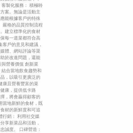
 客製化服務： 積極聆
的方案。無論是活動主
都應能根據客戶的特殊
： 嚴格的品質控制流程
環。建立標準化的食材
確保每一道菜都符合高
收集客戶的意見和建議，
交媒體、網站評論等渠
有助於改進問題，還能
新與營養價值 創新菜
，結合當地飲食趨勢和
菜品，以吸引更廣泛的
計健康且營養豐富的菜
食健康，提供低卡路
選擇，將會贏得顧客的
使用當地新鮮的食材，既
保食材的新鮮度和可追
體行銷： 利用社交媒
、分享新菜品和活動，
忠誠度。 口碑營造：