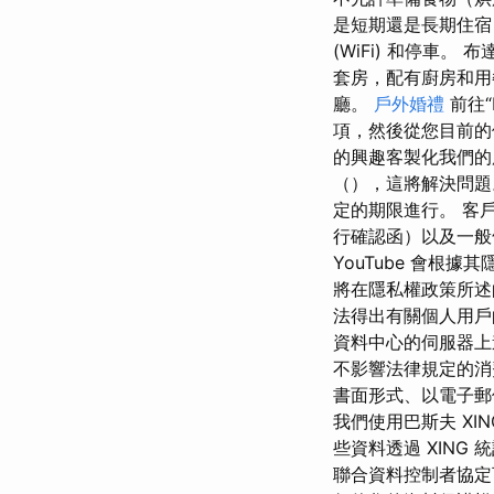
是短期還是長期住宿
(WiFi) 和停車
套房，配有廚房和用
廳。
戶外婚禮
前往“
項，然後從您目前的位
的興趣客製化我們的
（），這將解決問題
定的期限進行。 客
行確認函）以及一般條
YouTube 會根據
將在隱私權政策所述的
法得出有關個人用戶的
資料中心的伺服器上進行
不影響法律規定的消
書面形式、以電子郵
我們使用巴斯夫 X
些資料透過 XING
聯合資料控制者協定