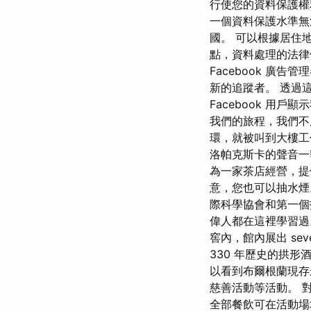
行使您的資料保護權利的
一個資料保護水準無
國。 可以根據居住地、
點，資料處理的法律依
Facebook 廣
新的追蹤者。 透過這
Facebook 用戶
我們的旅程，我們不
環，就被叫到大樓工
洛帕克斯卡的聲音一
為一家茶店經營，提
意，您也可以抽水煙
際科學協會和第一個
偉人都在這裡學習過
窖內，館內展出 seven
330 年歷史的拱
以看到布爾根蘭現存
慈善活動等活動。 
全部餐飲可在活動場