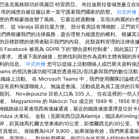
巴洛克風格歸功於瑪麗亞·特雷西亞。 布拉迪斯拉發城堡矗立在
角塔的城堡自被征服以來一直守護著我們國家的防禦。
台北外燴
堡的齊格蒙德改變了風格。 它最近經過翻修，呈現出絢麗的白
。 從 Váralja 區前往最方便。 部分客房設有博物館，正門
們將根據我們的法律義務，盡合理努力維護您的權利。 根據其演算法，
目標群體的使用者顯示我們的內容。 此類資料管理的法律依據是 GD
夫和 Facebook 被視為 GDPR 下的“聯合資料控制者”，因此
R 的要求。 透過下面的鏈接，您將找到與您作為資料主體有關的
權利的信息。
中式外燴
您可以從線上活動聯絡人或巴斯夫資料保
ft Teams 的視訊會議功能可讓您透過視訊/音訊參與我們的數位活
ams 組織線上活動。 在 Microsoft Teams 中，我們使用團隊討
設有資料保護聯絡人。 無論是會議、活動或是為員工提供的日常
則。 Novákpuszta 目前人口為 335 人。 住在這裡的一
Magyarkimle 的 Rákóczi Tsz 成立於 1949 年，195
洛姆鐵路線沿著邊境西南邊緣通過，最近的鐵路連接選擇是位於
rolyháza 火車站。 金勒（克羅埃西亞語為Kemlja，德語為Kiml
岸，距莫雄馬扎爾古堡東南約10公里，距傑爾西北約30公里。 
席官員發出。 保險費為HUF 9,900，如果保險有效，我們將退還
焙、烹調等）。 對於歐盟國家，您可以在此頁面上找到包含聯絡