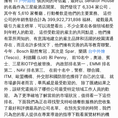
擁有 11
戶外婚禮
個房間的寄宿處，最終以 Senator House
的名義作為三星級酒店開業。 我們發現了 6,334 家公司，
其中有 5,610 家餐廳，行動餐飲是他們的主要業務。 這些
公司的年銷售額合計為 399,922,731,898 福林。 縱觀最具
吸引力雇主榜單，可以清楚看出，不少企業在各個領域都受
到年輕人的歡迎。 這些受歡迎的雇主的共同點是，他們擁
有眾所周知的、有意識地建立的雇主品牌和活躍的校園溝通
存在，而且在許多情況下，他們擁有完善的高等教育聯繫。
今年，Bosch 顯然奪冠，其次是 Spar、樂購
台中外燴
(Tesco)、利德爾 (Lidl) 和 Penny。 前10名中，奧迪、賓
士、三星和OTP也被替換。 內政部排名第一，EMMI 排名
第二，NAV 排名第三。 在前十名中，警察、聯合國、
ITM、歐盟機構、外交部和國防部也獲得了自己的立場。 就
市場參與者而言，畢馬威是最受歡迎的。 除了匯總結果之
外，該研究還揭示了哪些公司最受特定領域工作人員的歡
迎。 為了更準確地了解當前的市場狀況，值得看一下這些
排名。 下面我們為正在尋找聖戈特哈德餐飲服務的您收集
了最好和評價最高的公司名單。 在預先安排的時間，我們
只為您的客人提供在專業導遊的指導下觀看展覽材料的機