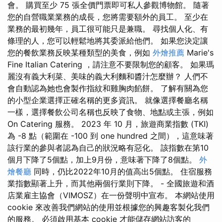
會。 購買至少 75 張全價門票即可私人參觀博物館。 隨著
您的自營職業業務的成長，您將需要額外的員工。 至少在
業務的最初幾年，員工很可能只是兼職。 尋找個人化、有
條理的人，您可以輕鬆地將其委派給他們。 如果您決定讓
您的餐飲業務反映某種類型的美食，例如
外燴推薦
Marie's
Fine Italian Catering ，請注意不要限制您的顧客。 如果瑪
麗沒有義大利菜、美味的義大利麵和醬汁怎麼辦？ 人們不
會自動認為她也會製作指紋和雞胸肉餡餅。 了解有關為您
的小型企業選擇正確名稱的更多資訊。 就像選擇餐廳名稱
一樣，選擇餐飲公司名稱也反映了食物、地點或主張，例如
On Catering 服務。 2023 年 10 月，旅遊商業指數 (TKI)
為 -8 點（範圍在 -100 到 one hundred 之間），這意味著
該行業的參與者認為自己的狀況略有惡化。 該指數在第10
個月下降了5個點，加上9月份，意味著下降了8個點。
外
燴餐廳
同時，仍比2022年10月的值高出5個點。 住宿服務
業指數顯著上升，而其他兩個行業則下降。 - 全國旅遊和酒
店業雇主協會（VIMOSZ）在一份聲明中宣布。 本網站使用
cookie 來改善我們網站的使用並根據您的興趣客製化我們
的服務。 必須啟用基本 cookie 才能儲存網站訪客的