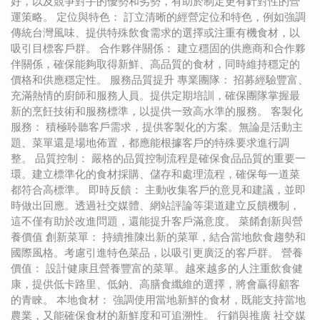
好，以及競爭對手的優勢和劣勢，有助於制定更有針對性的營
運策略。 定位與特色： 訂立清晰的經營定位和特色，例如強調
傳統台灣風味、提供特殊飲食需求的選擇或注重有機食材，以
吸引目標客戶群。 合作夥伴關係： 建立穩固的供應商和合作夥
伴關係，確保能夠取得新鮮、高品質的食材，同時維持穩定的
價格和供應穩定性。 服務品質提升 專業團隊： 招募經驗豐富、
充滿熱情的廚師和服務人員。提供定期培訓，確保團隊掌握最
新的烹飪技術和服務標準，以提供一致高水準的服務。 客製化
服務： 積極聆聽客戶需求，提供客製化的方案。無論是活動主
題、菜單還是場地佈置，都應能根據客戶的特殊要求進行調
整。 品質控制： 嚴格的品質控制流程是確保食品品質的重要一
環。建立標準化的食材採購、儲存和處理流程，確保每一道菜
都符合高標準。 即時反饋： 主動收集客戶的意見和建議，並即
時做出回應。透過社交媒體、網站評論等渠道建立反饋機制，
這不僅有助於改進問題，還能提升客戶滿意度。 菜餚創新與營
養價值 創新菜單： 持續推陳出新的菜單，結合當地飲食趨勢和
國際風格。考慮引進特色菜品，以吸引更廣泛的客戶群。 營養
價值： 設計健康且營養豐富的菜單。越來越多的人注重飲食健
康，提供低卡路里、低鈉、高膳食纖維的選擇，將會贏得顧客
的青睞。 本地食材： 強調使用當地新鮮的食材，既能支持當地
農業，又能確保食材的新鮮度和可追溯性。 行銷與推廣 社交媒