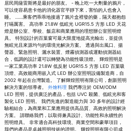
居民岡薩雷斯將是最好的朋友。 - 晚上吃一大劑量的鴉片，
可以使容易患卡他的消化器官平靜下來，害怕的人也會入
睡。 ……乘客們乖乖地接過了鴉片盒裡發的藥，隔天都抱怨
打嗝厲害。 高功率 21.8W 低眩光 UGR15.5 方形 LED 天花
燈是辦公室、學校、飯店和商業應用的理想辦公室照明燈
具。 特別設計的百葉窗可最大限度地提高光輸出，並提供
無眩光且來源均勻的環境光解決方案。 透過與出風口、揚
聲器、緊急照明、灑水裝置、煙霧偵測器或運動偵測器結
合，低調的設計還可以轉變為功能性吸頂燈。 輝煌照明是
一家工業高功率 21.8W 低反射 UGR15.5 方形 LED 百葉吸
頂燈、高效能商用嵌入式 LED 辦公室照明設備製造商，自
2002 年起在台灣製造。 了解輝煌照明有限公司，創新照明
解決方案的領導者。
外燴料理
我們專注於 OEM/ODM
LED 照明，提供廣泛的產品，包括 UVC 殺菌、低眩光和客
製化 LED 照明。 我們先進的製造能力與 30 多年的設計經
驗相結合，為商業和工業應用提供高品質、高效的照明解決
方案。 請聯絡我們，以取得兼具設計、功能性和永續性的
照明燈具。 非常適合高科技環境、商業空間和豪華項目，
我們的產品是卓越照明技術的證明。 輝煌照明有限公司成