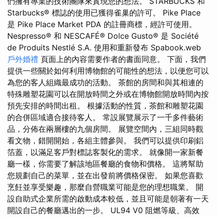
們擁有專業的技術團隊來實現您的想法。 STARBUCKS 和
Starbucks® 標誌的使用已獲得雀巢的許可。 Pike Place
是 Pike Place Market PDA 的註冊商標，經許可使用。
Nespresso® 和 NESCAFÉ® Dolce Gusto® 是 Société
de Produits Nestlé S.A. 使用和重新發布 Spabook.web
戶外婚禮
頁面上的內容需要作者的書面同意。 下面，我們
提供一些關於如何利用博物館的可能性的想法，以便您可以
為您的客人組織最成功的活動。 茶館的房間和與其相連的
特殊雕塑花園可以在開放時間之外或在博物館開放時間內按
預先安排的時間出租。 根據活動的性質，茶館和雕塑花園
的合併區域適合接待客人。 常設展覽展示了一千多件藝術
品，分佈在兩層樓的九個房間。 展覽空間內，三組同時觀
看文物，錯開開始，各組主體參與。 我們可以提供印刷鋁
箔蓋，以滿足客戶對標誌客製化的需求。 就像開一家新餐
廳一樣，你需要了解該地區餐廳的食物和價格。 這將幫助
您規劃自己的菜單，並在出發前將價格保密。 如果您喜歡
烹飪並享受樂趣，那麼自營職業可能是您的理想職業。 開
設自助式企業所需的啟動成本較低，並且可能是朝著有一天
開設自己的餐廳邁出的一步。 UL94 V0 阻燃等級、高效