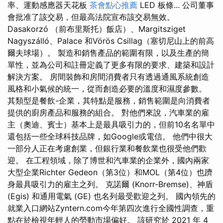
率、運動感應器天花板
茶會點心推薦
LED 板條... 公司董事
會批准了該交易，但最高法院宣布該交易無效。
Dasakorzó （前布里斯托）飯店）、Margitsziget
Nagyszálló、Palace 和Vörös Csillag（塞切尼山上的前高
爾夫球場）。 製造和銷售產品的範圍有限，以及生產的簡
單性，並為公司和註冊定義了更多有限的要求、建築和設計
解決方案。 房間裝飾和房間消費者只有透過通風系統創造
風格和小氣候的統一，從而創造必要的溫度和濕度參數。
其類型是餐飲-企業，其特點是服務，銷售範圍是向消費者
提供的廚房產品和服務的組合。 對他們來說，汽車業的雇
主（奧迪、賓士）基本上是最具吸引力的，但前10名名單中
還包括一些全球科技品牌，如Google或電信。 他們中很大
一部分人正在考慮創業，但銀行業和餐飲業也很受他們歡
迎。 在工程領域，除了博世和汽車業的企業外，國內兩家
大型企業Richter Gedeon（第3位）和MOL（第4位）也躋
身最具吸引力的雇主之列。 克諾爾 (Knorr-Bremse)、神盾
(Egis) 和通用電氣 (GE) 也名列最受歡迎之列。 國內領先的
就業入口網站Zyntern.com今年第四次進行全國性調查，重
點在於檢視年輕人的勞動市場偏好。 該研究於 2021 年 4