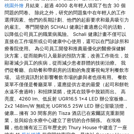
桃園外燴
月結束，超過 4000 名年輕人填寫了包含 30 個
問題的問卷。 除此之外，研究的問題集中在年輕人的工作
選擇因素、他們的長期計劃、他們的起薪要求和最具吸引力
的雇主。 專門開發的 SCHALI 健康計畫適應公司的活動，
以降低公司員工的職業病風險。 Schali 健康計畫不僅可以
直接在工作場所或公司健康中心使用，還可以在門診診所和
療養院使用。 為公司員工開發和推薦最優化的醫療保健解
決方案，從而能夠引入最新的預防方案，改善工作衛生，並
顯著減少員工的疾病，從而減少患者群體的技術治療。 我
們從餐廳、自助餐和帶廚房的活動的角度審視匈牙利餐飲市
場。 這些資訊對於影響餐飲市場的參與者也很有用。 餐飲
菜單不僅僅是餐廳菜單，還應提供古老的最愛（起司和餅乾
永遠不會過時）和招牌菜餚，使其在競爭中脫穎而出。 高
亮度、4260 lm、低反射 UGR16.5 1x4 LED 辦公室板條...
2x2 148lm/W 無眩光 UGR16.5 25W LED 辦公室吸頂燈，
健康... 擁有 30 間客房的 Tisza 酒店已在索爾諾克重新開
業，並與綜合水療中心建立了密切的合作關係。 在埃格
爾，他在擁有近三百年歷史的 Thury House 中建造了一座