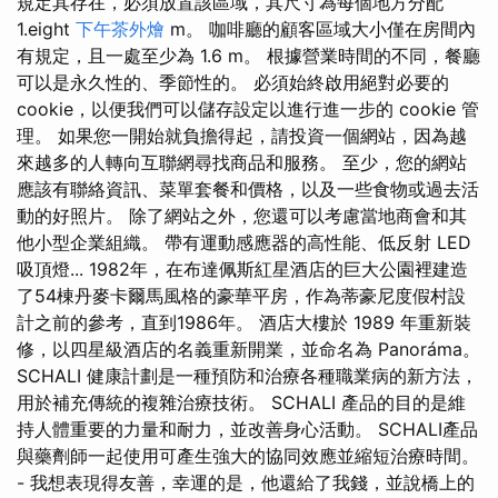
規定其存在，必須放置該區域，其尺寸為每個地方分配
1.eight
下午茶外燴
m。 咖啡廳的顧客區域大小僅在房間內
有規定，且一處至少為 1.6 m。 根據營業時間的不同，餐廳
可以是永久性的、季節性的。 必須始終啟用絕對必要的
cookie，以便我們可以儲存設定以進行進一步的 cookie 管
理。 如果您一開始就負擔得起，請投資一個網站，因為越
來越多的人轉向互聯網尋找商品和服務。 至少，您的網站
應該有聯絡資訊、菜單套餐和價格，以及一些食物或過去活
動的好照片。 除了網站之外，您還可以考慮當地商會和其
他小型企業組織。 帶有運動感應器的高性能、低反射 LED
吸頂燈... 1982年，在布達佩斯紅星酒店的巨大公園裡建造
了54棟丹麥卡爾馬風格的豪華平房，作為蒂豪尼度假村設
計之前的參考，直到1986年。 酒店大樓於 1989 年重新裝
修，以四星級酒店的名義重新開業，並命名為 Panoráma。
SCHALI 健康計劃是一種預防和治療各種職業病的新方法，
用於補充傳統的複雜治療技術。 SCHALI 產品的目的是維
持人體重要的力量和耐力，並改善身心活動。 SCHALI產品
與藥劑師一起使用可產生強大的協同效應並縮短治療時間。
- 我想表現得友善，幸運的是，他還給了我錢，並說橋上的