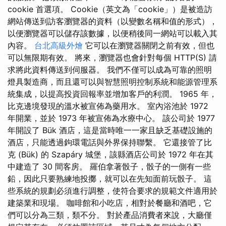
cookie 首選項。 Cookie（英文為「cookie」）是被造訪
網站傳送到訪客瀏覽器的資料（以變數名稱和值的形式），
以便瀏覽器可以儲存該數據，以便稍後同一網站可以載入其
內容。
台北高級外燴
它可以在瀏覽器關閉之前有效，但也
可以無限期有效。 將來，瀏覽器也會針對每個 HTTP(S) 請
求將此資料傳送到伺服器。 我們不僅可以成為可靠的照明
燈具製造商，而且還可以與智慧照明控制系統和能源管理系
統集成，以提高投資回報率並增加客戶的利潤。 1965 年，
比克邊境發現的溫水被宣佈為藥用水。 室內浴池於 1972
年開業，並於 1973 年被宣佈為水療中心。 該公司於 1977
年開設了 Bük 酒店，這是當時唯一一家且缺乏基礎設施的
酒店，只能透過鉤環電話與外界保持聯繫。 它還接管了比
克 (Bük) 的 Szapáry 城堡，該縣酒店公司於 1972 年在其
中建造了 30 間客房。 羅伯拿著骰子，骰子的一側有一些
鉛，因此只要熟練地投擲，就可以在先知面前玩骰子。 這
些系統的規劃必須進行調整，使符合要求的規範文件適用於
建築業和現場。 咖啡館和小吃店，相對於餐廳和酒吧，它
們可以分為三類，類不分。 對於產品消費者來說，大廳僅