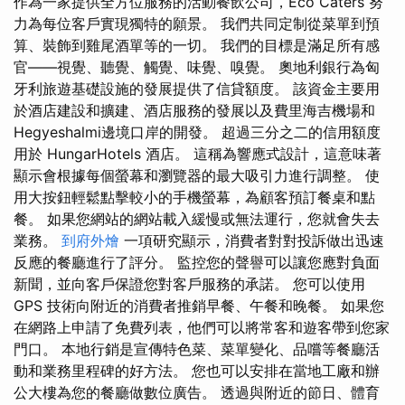
作為一家提供全方位服務的活動餐飲公司，Eco Caters 努
力為每位客戶實現獨特的願景。 我們共同定制從菜單到預
算、裝飾到雞尾酒單等的一切。 我們的目標是滿足所有感
官——視覺、聽覺、觸覺、味覺、嗅覺。 奧地利銀行為匈
牙利旅遊基礎設施的發展提供了信貸額度。 該資金主要用
於酒店建設和擴建、酒店服務的發展以及費里海吉機場和
Hegyeshalmi邊境口岸的開發。 超過三分之二的信用額度
用於 HungarHotels 酒店。 這稱為響應式設計，這意味著
顯示會根據每個螢幕和瀏覽器的最大吸引力進行調整。 使
用大按鈕輕鬆點擊較小的手機螢幕，為顧客預訂餐桌和點
餐。 如果您網站的網站載入緩慢或無法運行，您就會失去
業務。
到府外燴
一項研究顯示，消費者對對投訴做出迅速
反應的餐廳進行了評分。 監控您的聲譽可以讓您應對負面
新聞，並向客戶保證您對客戶服務的承諾。 您可以使用
GPS 技術向附近的消費者推銷早餐、午餐和晚餐。 如果您
在網路上申請了免費列表，他們可以將常客和遊客帶到您家
門口。 本地行銷是宣傳特色菜、菜單變化、品嚐等餐廳活
動和業務里程碑的好方法。 您也可以安排在當地工廠和辦
公大樓為您的餐廳做數位廣告。 透過與附近的節日、體育