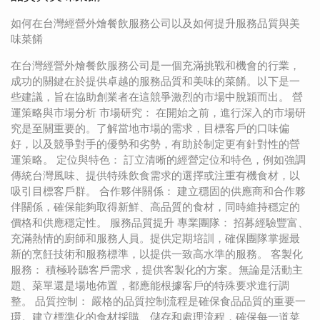
如何在台灣經營外燴餐飲服務公司以及如何提升服務品質與美
味菜餚
在台灣經營外燴餐飲服務公司是一個充滿挑戰和機會的行業，
成功的關鍵在於提供卓越的服務品質和美味的菜餚。以下是一
些建議，旨在協助創業者在這競爭激烈的市場中脫穎而出。 營
運策略與市場分析 市場研究： 在開始之前，進行深入的市場研
究是至關重要的。了解當地市場的需求，目標客戶的口味偏
好，以及競爭對手的優勢和劣勢，有助於制定更有針對性的營
運策略。 定位與特色： 訂立清晰的經營定位和特色，例如強調
傳統台灣風味、提供特殊飲食需求的選擇或注重有機食材，以
吸引目標客戶群。 合作夥伴關係： 建立穩固的供應商和合作夥
伴關係，確保能夠取得新鮮、高品質的食材，同時維持穩定的
價格和供應穩定性。 服務品質提升 專業團隊： 招募經驗豐富、
充滿熱情的廚師和服務人員。提供定期培訓，確保團隊掌握最
新的烹飪技術和服務標準，以提供一致高水準的服務。 客製化
服務： 積極聆聽客戶需求，提供客製化的方案。無論是活動主
題、菜單還是場地佈置，都應能根據客戶的特殊要求進行調
整。 品質控制： 嚴格的品質控制流程是確保食品品質的重要一
環。建立標準化的食材採購、儲存和處理流程，確保每一道菜