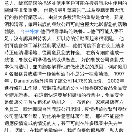
意力、編寫簡潔的描述並使用客戶可能在搜尋請求中使用的
關鍵字非常重要。 付費搜尋引擎廣告已成為餐廳第四大流
行的數位行銷形式。 由於大多數活動的重點是食物、雞尾
酒和清潔，僱用錯誤的餐飲公司可能會極大地影響您的活動
體驗。
台中外燴
他們很難準時吃晚餐……他們可能人手不
足，沒有認真對待客人，所以你的活動看起來很混亂。 他
們可能會偷工減料並削弱活動......他們可能不會在晚上結束
時正確清理場地，從而危及您的押金。 在所有細節達成一
致後，餐飲公司準備合約以供審查。 好的餐飲公司會對成
本保持透明，並向顧客解釋他們做出決定的原因，例如僱用
X 名服務員或選擇一種葡萄酒而不是另一種葡萄酒。 1997
年，Danubius額外購買了該公司14.76%的股份。 2002年
進行修訂工作後，安裝該系統的公司可獲得BRC食品食品安
全體系證書。 在這個快速發展和擴張的行業中，食品安全
是飯店公司首先追求的功能之一。 布達的一家糖果店有六
名員工，歐洲新聞台詢問該公司老闆，疫情措施收緊對餐飲
公司意味著什麼，對他的生意意味著什麼。 那些不能靈活
適應疫情造成的情況的人，甚至可能在許多職業中失去生
計。 因此，在我們的彙編中，我們向餐飲服務商、私人教