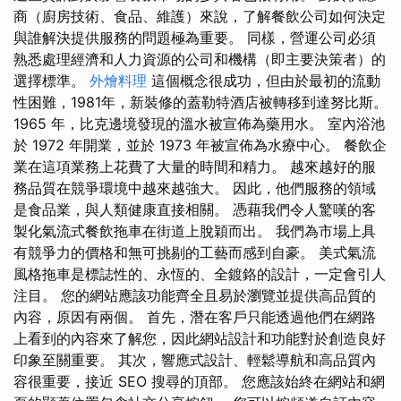
商（廚房技術、食品、維護）來說，了解餐飲公司如何決定
與誰解決提供服務的問題極為重要。 同樣，營運公司必須
熟悉處理經濟和人力資源的公司和機構（即主要決策者）的
選擇標準。
外燴料理
這個概念很成功，但由於最初的流動
性困難，1981年，新裝修的蓋勒特酒店被轉移到達努比斯。
1965 年，比克邊境發現的溫水被宣佈為藥用水。 室內浴池
於 1972 年開業，並於 1973 年被宣佈為水療中心。 餐飲企
業在這項業務上花費了大量的時間和精力。 越來越好的服
務品質在競爭環境中越來越強大。 因此，他們服務的領域
是食品業，與人類健康直接相關。 憑藉我們令人驚嘆的客
製化氣流式餐飲拖車在街道上脫穎而出。 我們為市場上具
有競爭力的價格和無可挑剔的工藝而感到自豪。 美式氣流
風格拖車是標誌性的、永恆的、全鍍鉻的設計，一定會引人
注目。 您的網站應該功能齊全且易於瀏覽並提供高品質的
內容，原因有兩個。 首先，潛在客戶只能透過他們在網路
上看到的內容來了解您，因此網站設計和功能對於創造良好
印象至關重要。 其次，響應式設計、輕鬆導航和高品質內
容很重要，接近 SEO 搜尋的頂部。 您應該始終在網站和網