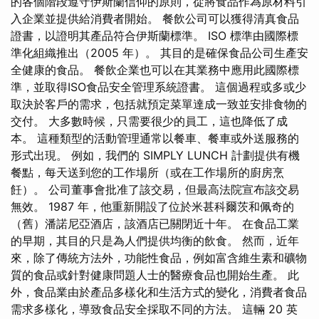
的各個階段遵守伊斯蘭信仰的原則，從將食品作為原材料引
入企業並提供給消費者開始。 餐飲公司可以獲得清真食品
證書，以證明其產品符合伊斯蘭標準。 ISO 標準由國際標
準化組織推出（2005 年）。 其目的是確保食品公司生產安
全健康的食品。 餐飲企業也可以在其業務中應用此國際標
準，並取得ISO食品安全管理系統證書。 這個過程或多或少
取決於客戶的需求，包括就預定菜單達成一致並安排食物的
交付。 大多數時候，只需要很少的員工，這也降低了成
本。 這種類型的活動管理通常以餐車、餐車或外送服務的
形式出現。 例如，我們的 SIMPLY LUNCH 計劃提供有機
餐點，每天送到您的工作場所（或在工作場所的廚房烹
飪）。 公司董事會批准了該交易，但最高法院宣布該交易
無效。 1987 年，他重新開設了位於米甚科爾茨和佩奇的
（舊）潘諾尼亞酒店，該酒店已關閉近十年。 在食品工業
的早期，其目的只是為人們提供均衡的飲食。 然而，近年
來，除了傳統方法外，功能性食品，例如富含維生素和礦物
質的食品或針對健康問題人士的醫療食品也開始生產。 此
外，食品業由於產品多樣化和生活方式的變化，消費者食品
需求多樣化，導致食品安全採取不同的方法。 這輛 20 英