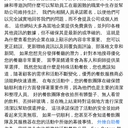
練和導遊詢問什麼可以幫助員工在最困難的職業中生存並幫
助公司維持生計。 我們向相關人員承諾匿名，以便他們可
以完全誠實地回答我們的問題，而不會提及公司或個人姓
名。 這些網站大多為當地企業提供免費廣告，並列印各種
其他資訊的數據，但不確保其是最新的或準確的。 這就是
為什麼查看您的企業在線上顯示的內容非常重要。 您可以
更正錯誤、更新聯絡資訊以及回覆負面評論、部落格文章和
新聞。 如果您想充分發揮餐廳的潛力，針對本地搜尋優化
您的餐廳非常重要。 當季菜餚通常會為客人和廚師提供菜
單選擇。 既然您知道什麼是特殊活動餐飲，您也應該知
道，隨著顧客的需求和活動不斷變化，優秀的餐飲服務商必
須能夠快速適應。 在每次活動中，您的餐飲團隊在確保體
驗順利進行方面發揮著重要作用，因為他們也是主要的清潔
和整理人員。 好的餐飲團隊會收拾所有髒盤子、無人看管
的飲料、丟掉碎玻璃，並在晚上結束時對這個地方進行深度
清潔以幫助償還押金。 這項承諾保證了活動的安全並始終
看起來完美無瑕。 如果一切順利，您甚至不會知道餐飲團
隊及其服務器在您的活動中所做的幕後事情。
外燴自助餐