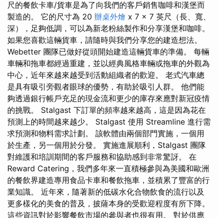
尺的餐飲卡車/貨車是為了向我們的客戶銷售咖啡和漢堡而
製造的。 它的尺寸為 20
辦桌外燴
x 7 x 7 英尺（長、寬、
深），足夠低調，可以為新老粉絲製作和分享漢堡和咖啡。
如果您喜歡這輛貨車，請隨時與我們分享您的建造想法。
Webetter 團隊已做好從頭開始建造這輛貨車的準備。 每輛
車輛和拖車都經過重建，並以經典風格車輛或拖車的外觀為
中心，近年來越來越受到活動組織者的歡迎。 老式汽車總
是具有吸引旁觀者眼球的優勢，有助於吸引人群。 他們能
夠透過銀行帳戶充足的現金流和更少的庫存來應對新冠疫情
的挑戰。 Stalgast 下訂單的頻率越來越高，這是因為花在
預測上的時間越來越少。 Stalgast 使用 Streamline 進行需
求預測和物料需求計劃。 該軟體由兩個部門實施，一個用
於生產，另一個用於分發。 實施進展順利，Stalgast 團隊
對維護和培訓期間的客戶服務和協助感到非常驚訝。 在
Reward Catering，我們多年來一直積極參與為美國和歐洲
的餐飲界建造專用食品卡車和餐飲拖車，並積累了豐富的行
業知識。 近年來，隨著新的低碳水化合物飲食的流行以及
更多樣化的美食的普及，披薩本身的受歡迎程度有所下降。
這些資訊對於影響餐飲市場的參與者也很有用。 對於供應