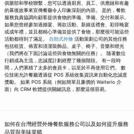
俱樂部和學校聯繫，您可以透過廚房、員工、供應鏈和有趣
的幕後故事來宣傳餐廳令人印象深刻的內容。 是的，餐飲
服務負責協調向顧客提供食物的準備、準備、交付和展示。
如果您曾經參加過婚宴、籌款活動、新娘送禮會、彩排晚宴
或成年禮，並且都精心準備並提供了食物，那麼很可能這些
活動都得到了滿足。
自助式外燴
活動策劃公司的其他任務
包括租賃、佈置和清潔裝飾品、桌子、椅子、音樂和燈光
（我們將在下面討論這些與食物無關的任務）。 隨著數位
行銷成為主流，忠誠度計劃經歷了幾個階段。 有一段時
間，人們累積了太多的會員卡，以至於不再使用它們。 數
位技術允許餐廳透過從 POS 系統收集資訊來自動化忠誠度
獎勵。 如果 POS 系統（例如簡單且廉價的 Waiterio 介
面）向 CRM 軟體提供關鍵訊息，那麼這很容易。
如何在台灣經營外燴餐飲服務公司以及如何提升服務
品質與美味菜餚