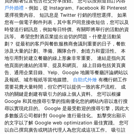
頁的顯著位置包含社交分享按鈕。 您可以按頻道自訂內容
戶外婚禮
- 例如，從 Instagram、Facebook 和 Pinterest
選擇視覺內容。 短訊息是 Twitter 行銷的理想選擇。 如果
您有一個電子郵件列表，其中客戶同意接收短信，您可以及
時發送行銷訊息，例如每日特價、有關即將舉行的活動的資
訊等。 希望您對酒店業提出迫切的問題 - 什麼是活動策
劃？ 從最初的客戶與餐飲服務商會議到重要的日子，餐飲
涉及大量的計劃、準備、團隊合作、創造力和靈活性。 本
地引用對於建立餐廳的線上形象非常重要。 連結是指向其
他頁面的連結的清單、提及和網頁。 線上目錄包括黃頁廣
告、通用企業目錄、Yelp、Google 地圖等餐廳評論網站以
及報紙、城市報紙等當地媒體。
自助式外燴
有機行銷工作
需要花費大量時間，但它們可以提供一致的客戶流程。 成
功的關鍵是創建有吸引力的線上個人資料。 您可以根據
Google 和其他搜尋引擎的指南優化您的網站內容以進行搜
尋以實現此目的。 Google 是最受歡迎的搜尋引擎，因此大
多數飯店公司都針對 Google 進行最佳化。 點擊突出顯示
的文字以了解 Google web optimization 最佳實踐。 您可
以自己撰寫廣告或聘請代理人為您完成這項工作。 吸引註