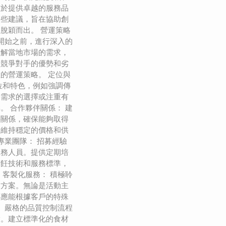
在於提供卓越的服務品
一些建議，旨在協助創
脫穎而出。 營運策略
在開始之前，進行深入的
了解當地市場的需求，
及競爭對手的優勢和劣
的營運策略。 定位與
位和特色，例如強調傳
食需求的選擇或注重有
。 合作夥伴關係： 建
伴關係，確保能夠取得
時維持穩定的價格和供
專業團隊： 招募經驗
服務人員。提供定期培
烹飪技術和服務標準，
 客製化服務： 積極聆
的方案。無論是活動主
都應能根據客戶的特殊
： 嚴格的品質控制流程
環。建立標準化的食材