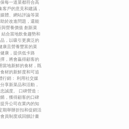
確保每一道菜都符合高
收集客戶的意見和建議，
交媒體、網站評論等渠
有助於改進問題，還能
新與營養價值 創新菜
，結合當地飲食趨勢和
菜品，以吸引更廣泛的
計健康且營養豐富的菜
食健康，提供低卡路
選擇，將會贏得顧客的
使用當地新鮮的食材，既
保食材的新鮮度和可追
體行銷： 利用社交媒
、分享新菜品和活動，
忠誠度。 口碑營造：
菜餚，獲得顧客的口碑
，提升公司在業內的知
 定期舉辦折扣和促銷活
過會員制度或回饋計畫