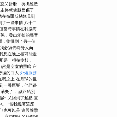
困惑又折磨，彷彿經歷
他走路就像腿受傷了一
說他在布爾斯勒姆見到
到了一些事情 八十二
 但當時事情在我腦海
西晃，發出笨拙的聲音
耀，彷彿到了另一個
 我必須去獅身人面
 我想在晚上盡可能走
，那是一根枯樹枝，
仍然是空虛的黑暗 它
奇怪的白人
外燴服務
在我之上 在月球的世
聽到一聲巨響，他們很
、消失了， 讓路給別
針 又回到了起點 晝
。 “當我繞著這座
但也可以是 這與敲擊
。 它由堅固的絲織物