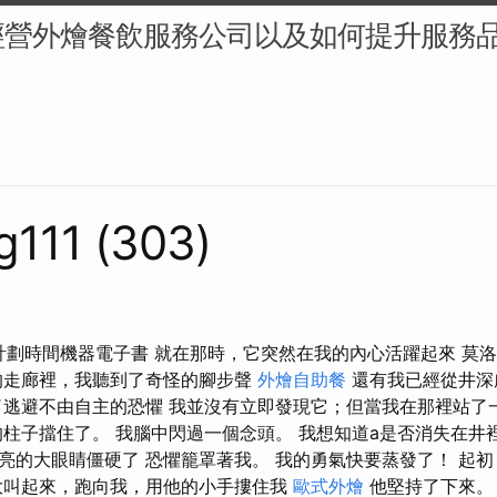
經營外燴餐飲服務公司以及如何提升服務
g111 (303)
古騰堡計劃時間機器電子書 就在那時，它突然在我的內心活躍起來 
的走廊裡，我聽到了奇怪的腳步聲
外燴自助餐
還有我已經從井深
了逃避不由自主的恐懼 我並沒有立即發現它；但當我在那裡站了
的柱子擋住了。 我腦中閃過一個念頭。 我想知道a是否消失在井
亮的大眼睛僵硬了 恐懼籠罩著我。 我的勇氣快要蒸發了！ 起
大叫起來，跑向我，用他的小手摟住我
歐式外燴
他堅持了下來。