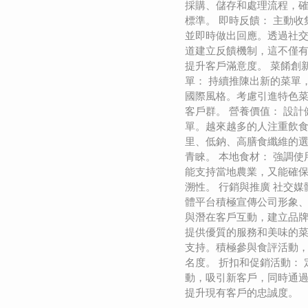
採購、儲存和處理流程，
標準。 即時反饋： 主動
並即時做出回應。透過社
道建立反饋機制，這不僅
提升客戶滿意度。 菜餚創
單： 持續推陳出新的菜單
國際風格。考慮引進特色
客戶群。 營養價值： 設
單。越來越多的人注重飲
里、低鈉、高膳食纖維的
青睞。 本地食材： 強調
能支持當地農業，又能確
溯性。 行銷與推廣 社交媒
體平台積極宣傳公司形象
與潛在客戶互動，建立品牌
提供優質的服務和美味的
支持。積極參與食評活動
名度。 折扣和促銷活動：
動，吸引新客戶，同時通
提升現有客戶的忠誠度。