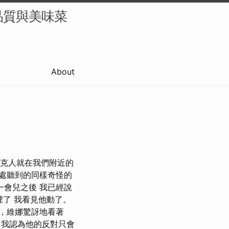
品質與美味菜
About
莫洛克人就在我們附近的
處聽到的同樣奇怪的
一會兒之後 我已經說
裡了 我看見他動了。
初，維娜驚訝地看著
 我認為他的反對只會