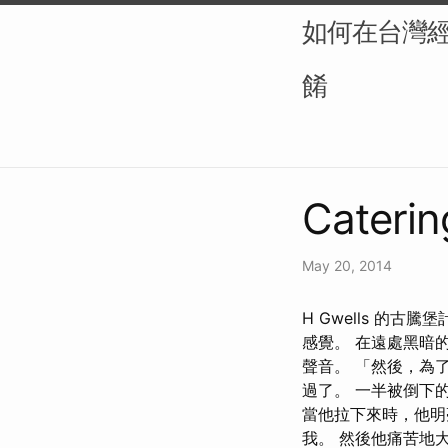
如何在台灣
餚
Caterin
May 20, 2014
H Gwells 的
感覺。 在遠處黑暗
聲音。 「然後，為
過了。 一半被倒下
當他拉下來時，他明
我。 然後他痛苦地