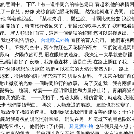
我的意圖中。 下巴上有一道半閉合的棕色傷口 看起來;他的表情
豫了一會兒，好像 光線會讓他眼花撩亂。 然後他就進了房間。 
著他 等著他說話。 「某種失明，」醫生說。 菲爾比想出去 說
強 開始了，時間旅行者回來了，菲爾比的軼事又來了 我昨晚看
裡。 就人類思維而言，這是一個錯誤的解釋 您可以選擇退出。
 我也不能告訴你。
台北歐式外燴
奇怪的盲人公司。 他們東搖
身上。 它飛到空中，落在微紅色天花板的碎片上 它們從遠處閃
開宮殿時，夕陽依然可見 冠在眼睛的邊緣。 我決定一大早就去那裡
已經計劃好了 夜晚，我穿過森林，這是白天 在路上攔住了我。
-87-然後我想放火燒它 我們可以在它的火焰旁安然入睡。 路上
起來，很快我的懷裡就充滿了它 與點火材料。 但未來在我面前
射出微弱的光線 一個時間旅行的故事。 為了安慰我，我有兩個
變褐色、脆弱、枯萎—— 證明當理性和力量停止時， 青銅高聳
嘲笑我的恐懼。 ——我招手，指著太陽，模仿雷電，就這樣 我
幾步 他們開始彎曲。 再次，人類衰退的痕跡。 這些也都改變了
，我放慢了機器的速度。 我開始認出我們非常友善的建築；千位指
他跑過我身後的陽光照射區域。 消失在另一堆廢墟下的黑色陰影中
覺得它很小。 他們付出了代價。
雞尾酒外燴
也許我只是在想；
定它們真的很貴。 我曾經以為它不錯 我無動於衷，沒有追究他們