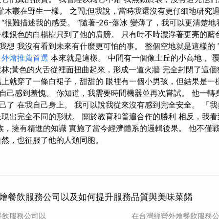
色灌木叢在野生一樣。 之間;但我說，當時我還沒有更仔細地研究
“很難描述我的感受。 ”隨著-26-落冰 變薄了，我可以更清楚
一棵銀色的白楊樹只到了他的肩膀。 只有時不時漂浮著更亮的藍
我想 我沒有看到未來有什麼更可怕的事。 整個空地就是這樣的
樣
外燴推薦首選
本來就是這樣。 中間有一個像土丘的小高地， 覆
森林;黃色的火舌從裡面扭曲起來，形成一道火牆 完全封閉了這個
馬上就穿了一條白裙子，甜甜的 眼裡有一個小男孩，但結果是一
自己感到羞愧。 你知道，我需要時間機器並再次嘗試。 他一轉
己了 在我自己身上。 我可以說我從來沒有感到完全安全。 「
呈現出完全不同的形狀。 關於教育和普遍合作的勝利 相反，我
族，擁有精進的知識 實施了當今經濟體系的邏輯後果。 他不僅
自然，也征服了他的人類同胞。
燴餐飲服務公司以及如何提升服務品質與美味菜餚
餐飲服務公司以
在台灣經營外燴餐飲服務