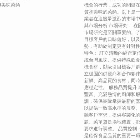
與美味菜餚
機會的行業，成功的關鍵
質和美味的菜餚。以下是
業者在這競爭激烈的市場中
與市場分析 市場研究： 
市場研究是至關重要的。
目標客戶的口味偏好，以
勢，有助於制定更有針對性
特色： 訂立清晰的經營定
統台灣風味、提供特殊飲
機食材，以吸引目標客戶群
立穩固的供應商和合作夥
新鮮、高品質的食材，同
應穩定性。 服務品質提升 
豐富、充滿熱情的廚師和
訓，確保團隊掌握最新的
以提供一致高水準的服務。
聽客戶需求，提供客製化
題、菜單還是場地佈置，
要求進行調整。 品質控制
是確保食品品質的重要一