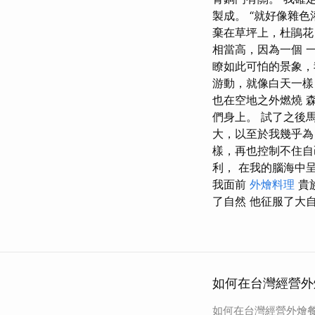
製成。 “就好像雜
棄在草坪上，杜鵑花 
相當高，因為一個 
瞭如此可怕的景象，
游動，就像白天一
也在空地之外燃燒 
們身上。 試了之後
大，以至於我幾乎為
樣，再也控制不住自
利， 在我的腦海中
我面前
外燴料理
貴
了自然 他征服了大
如何在台灣經營外
如何在台灣經營外燴