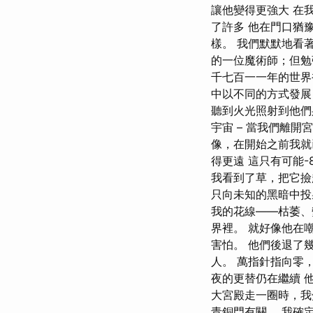
讓他變得更強大 在
了許多 他在門口猶
樣。 我們默默地看
的一位魔術師；但勉
千七百一一年的世界
中以不同的方式發展
聽到火光照射到他們
宇宙 – 當我們離
像，在開始之前我就
得更遠 這只有可能
我看到了草，把它撿
只向未知的黑暗中投
我的花線——枯萎、
界裡。 就好像他在
害怕。 他們後退了
人。 萬指針指向零
夜的更替仍在繼續 
大宮殿走一圈時，我
青銅門有關。 我確