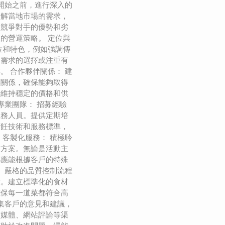
在開始之前，進行深入的
了解當地市場的需求，
及競爭對手的優勢和劣
的營運策略。 定位與
位和特色，例如強調傳
食需求的選擇或注重有
。 合作夥伴關係： 建
伴關係，確保能夠取得
時維持穩定的價格和供
專業團隊： 招募經驗
服務人員。提供定期培
烹飪技術和服務標準，
 客製化服務： 積極聆
的方案。無論是活動主
都應能根據客戶的特殊
： 嚴格的品質控制流程
環。建立標準化的食材
確保每一道菜都符合高
收集客戶的意見和建議，
交媒體、網站評論等渠