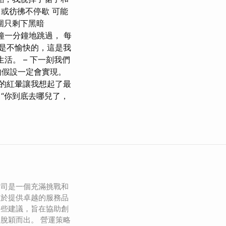
 或彷彿不停歇 可能
圍只剩下黑暗
鐘一分鐘地跳過， 每
這是不愉快的，這是我
活。 – 下一刻我們
的假設一定會實現。
上的紅暈讓我想起了最
“你到底去哪兒了，
公司是一個充滿挑戰和
在於提供卓越的服務品
一些建議，旨在協助創
脫穎而出。 營運策略