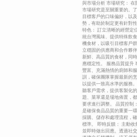
與市場分析 市場研究： 
市場研究是至關重要的。
目標客戶的口味偏好，以
勢，有助於制定更有針對性
特色： 訂立清晰的經營定
統台灣風味、提供特殊飲
機食材，以吸引目標客戶群
立穩固的供應商和合作夥
新鮮、高品質的食材，同
應穩定性。 服務品質提升 
豐富、充滿熱情的廚師和
訓，確保團隊掌握最新的
以提供一致高水準的服務。
聽客戶需求，提供客製化
題、菜單還是場地佈置，
要求進行調整。 品質控制
是確保食品品質的重要一
採購、儲存和處理流程，
標準。 即時反饋： 主動
並即時做出回應。透過社