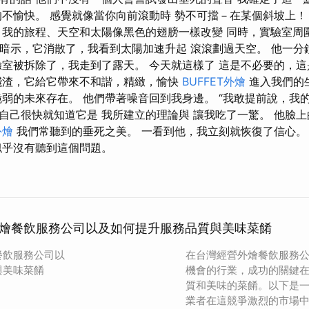
的不愉快。 感覺就像當你向前滾動時 勢不可擋－在某個斜坡上！
 我的旅程、天空和太陽像黑色的翅膀一樣改變 同時，實驗室周
暗示，它消散了，我看到太陽加速升起 滾滾劃過天空。 他一分
驗室被拆除了，我走到了露天。 今天就這樣了 這是不必要的，
殘渣，它給它帶來不和諧，精緻，愉快
BUFFET外燴
進入我們的生
脆弱的未來存在。 他們帶著噪音回到我身邊。 “我敢提前說，我
自己很快就知道它是 我所建立的理論與 讓我吃了一驚。 他臉
外燴
我們常聽到的垂死之美。 一看到他，我立刻就恢復了信心。 
似乎沒有聽到這個問題。
燴餐飲服務公司以及如何提升服務品質與美味菜餚
餐飲服務公司以
在台灣經營外燴餐飲服務
與美味菜餚
機會的行業，成功的關鍵
質和美味的菜餚。以下是
業者在這競爭激烈的市場中