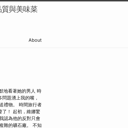
品質與美味菜
About
默默地看著她的男人 時
多問題湧上我的嘴，
送禮物。 時間旅行者
發了！ 起初，維娜驚
 我認為他的反對只會
複雜的礦石廠。 不知