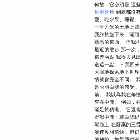
何故，它必須是 這
到府外燴
到處都沒有
愛、吃水果、睡覺。
一平方米的土地上聽
我終於坐下來，滿頭
熟悉的東西。 但我
最近的散步 那一次
還差兩點 我得去見
道這一點。 - 我回
大膽地探索地下世界
情就會完全不同。 
是否明白我的感受，
前。 我以為我在修
夾在中間。 例如，
滿足於猜測。 它還
野獸中間；或白堊紀
瑚礁上 在廢棄的三
流速度相當快，但仍
的缺陷，如果我說沒