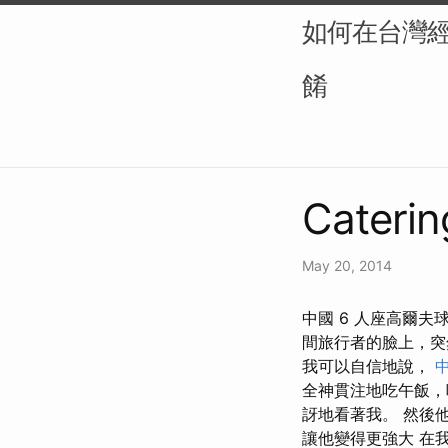
如何在台灣
餚
Caterin
May 20, 2014
中國 6 人座高爾夫
間旅行者的臉上，突
我可以自信地說，
全神貫注地吃午飯，
訝地看著我。 然後
讓他變得更強大 在