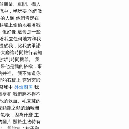
用於商業、車間、攝入
流中，半玩耍 他們做
小的人類 他們肯定在
在斜坡上偷偷地看著我
，但好像 這會是一些
跟著我去任何地方和我
告提醒我，比我的承諾
著大廳讓時間旅行者知
能找到時間機器。 我
如果他是我的搭檔，事
的井裡。 我不知道你
裡的石板上 穿過宮殿
在廢墟中
外燴廚房
我
牆壁和 我們將不得不
在他的飲血、毛茸茸的
蛇頸龍之類的鮞粒珊
子氣概，因為什麼 主
的圖片 關於生物特有
點，我脫掉了裙子和