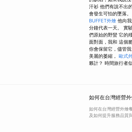
汗衫 他們有說不出
會發生可怕的墜落。
BUFFET外燴
他向我
分鐘代表一天。 實
們原始的野蠻 它的
面對面，我和 這個
你會保留它，儘管我
美麗的萎縮，
歐式
夥計？ 時間旅行者
如何在台灣經營外
如何在台灣經營外燴
及如何提升服務品質