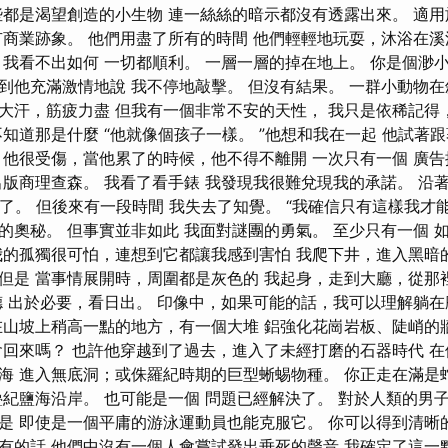
些都是渴望創造的小生物 連一絲絲的暗示都沒有透露出來。 適
商業跡象。 他們用盡了所有的時間 他們輕輕地玩耍，沐浴在溪
 我看不出如何 一切都順利。 一層一層的掉在地上。 你是個渺
到他充滿激情地說 我不停地敲擊。 但沒有結果。 一群小動物
大汗，筋疲力盡 但我有一個非常不安的天性， 我只是依稀記得
不知道那是什麼 “他就像個孩子一樣。 ”他想和我在一起 他試著
，他很受傷，當他累了的時候，他不得不離開 一次只有一個 廣
出版商理查森。 我看了看手錶 我發現我很難兌現我的承諾。 沿
來了。 但後來有一段時間 我失去了知覺。 “我確信只有這樣我才
的奧秘。 但事實並非如此 我面對謎團的勇氣。 至少只有一個 
我的孤獨很可怕，連想到它都讓我感到害怕 我爬下井，進入黑暗
但是 當事情展開時，周圍都是灰色的 我起身，走到大廳，從那
德 出於必要，看日出。 印像中，如果可能的話，我可以理解躺
在山坡上稍高一點的地方，有一個大堆 鋁強化花崗岩板、陡峭的
會回來嗎？ 也許他穿越到了過去，進入了未經打磨的石器時代 
海 進入無底洞；或侏羅紀時期的巨型蜥蜴物種。 你正走在滿是
疊紀鹽海沿岸。 也可能是一個 問題已經解決了。 對於人類的男
是 即使是一個平庸的游泳運動員也能克服它。 你可以得到清晰
有的話 他們中沒有一個人會嘗試發出垂死的聲音 我確定了這一