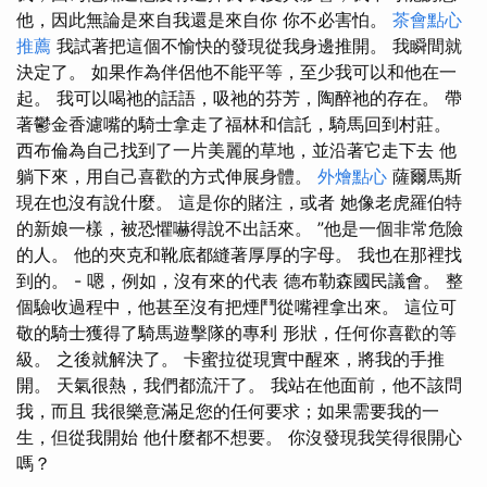
他，因此無論是來自我還是來自你 你不必害怕。
茶會點心
推薦
我試著把這個不愉快的發現從我身邊推開。 我瞬間就
決定了。 如果作為伴侶他不能平等，至少我可以和他在一
起。 我可以喝祂的話語，吸祂的芬芳，陶醉祂的存在。 帶
著鬱金香濾嘴的騎士拿走了福林和信託，騎馬回到村莊。
西布倫為自己找到了一片美麗的草地，並沿著它走下去 他
躺下來，用自己喜歡的方式伸展身體。
外燴點心
薩爾馬斯
現在也沒有說什麼。 這是你的賭注，或者 她像老虎羅伯特
的新娘一樣，被恐懼嚇得說不出話來。 ”他是一個非常危險
的人。 他的夾克和靴底都縫著厚厚的字母。 我也在那裡找
到的。 - 嗯，例如，沒有來的代表 德布勒森國民議會。 整
個驗收過程中，他甚至沒有把煙鬥從嘴裡拿出來。 這位可
敬的騎士獲得了騎馬遊擊隊的專利 形狀，任何你喜歡的等
級。 之後就解決了。 卡蜜拉從現實中醒來，將我的手推
開。 天氣很熱，我們都流汗了。 我站在他面前，他不該問
我，而且 我很樂意滿足您的任何要求；如果需要我的一
生，但從我開始 他什麼都不想要。 你沒發現我笑得很開心
嗎？