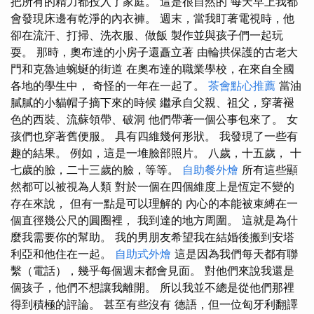
把所有的精力都投入了家庭。 這是很自然的 每天早上我都
會發現床邊有乾淨的內衣褲。 週末，當我盯著電視時，他
卻在流汗、打掃、洗衣服、做飯 製作並與孩子們一起玩
耍。 那時，奧布達的小房子還矗立著 由輪拱保護的古老大
門和克魯迪蜿蜒的街道 在奧布達的職業學校，在來自全國
各地的學生中， 奇怪的一年在一起了。
茶會點心推薦
當油
膩膩的小貓帽子摘下來的時候 繼承自父親、祖父，穿著褪
色的西裝、流蘇領帶、破洞 他們帶著一個公事包來了。 女
孩們也穿著舊便服。 具有四維幾何形狀。 我發現了一些有
趣的結果。 例如，這是一堆臉部照片。 八歲，十五歲， 十
七歲的臉，二十三歲的臉，等等。
自助餐外燴
所有這些顯
然都可以被視為人類 對於一個在四個維度上是恆定不變的
存在來說， 但有一點是可以理解的 內心的本能被束縛在一
個直徑幾公尺的圓圈裡， 我到達的地方周圍。 這就是為什
麼我需要你的幫助。 我的男朋友希望我在結婚後搬到安塔
利亞和他住在一起。
自助式外燴
這是因為我們每天都有聯
繫（電話），幾乎每個週末都會見面。 對他們來說我還是
個孩子，他們不想讓我離開。 所以我並不總是從他們那裡
得到積極的評論。 甚至有些沒有 德語，但一位匈牙利翻譯