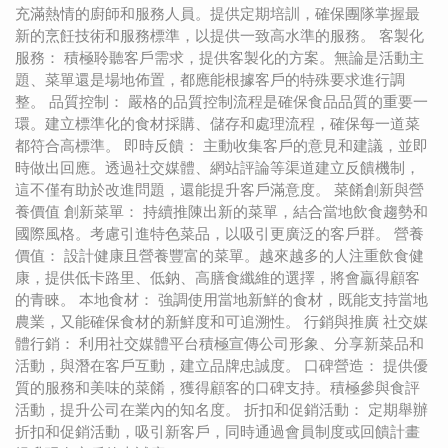
充滿熱情的廚師和服務人員。提供定期培訓，確保團隊掌握最
新的烹飪技術和服務標準，以提供一致高水準的服務。 客製化
服務： 積極聆聽客戶需求，提供客製化的方案。無論是活動主
題、菜單還是場地佈置，都應能根據客戶的特殊要求進行調
整。 品質控制： 嚴格的品質控制流程是確保食品品質的重要一
環。建立標準化的食材採購、儲存和處理流程，確保每一道菜
都符合高標準。 即時反饋： 主動收集客戶的意見和建議，並即
時做出回應。透過社交媒體、網站評論等渠道建立反饋機制，
這不僅有助於改進問題，還能提升客戶滿意度。 菜餚創新與營
養價值 創新菜單： 持續推陳出新的菜單，結合當地飲食趨勢和
國際風格。考慮引進特色菜品，以吸引更廣泛的客戶群。 營養
價值： 設計健康且營養豐富的菜單。越來越多的人注重飲食健
康，提供低卡路里、低鈉、高膳食纖維的選擇，將會贏得顧客
的青睞。 本地食材： 強調使用當地新鮮的食材，既能支持當地
農業，又能確保食材的新鮮度和可追溯性。 行銷與推廣 社交媒
體行銷： 利用社交媒體平台積極宣傳公司形象、分享新菜品和
活動，與潛在客戶互動，建立品牌忠誠度。 口碑營造： 提供優
質的服務和美味的菜餚，獲得顧客的口碑支持。積極參與食評
活動，提升公司在業內的知名度。 折扣和促銷活動： 定期舉辦
折扣和促銷活動，吸引新客戶，同時通過會員制度或回饋計畫