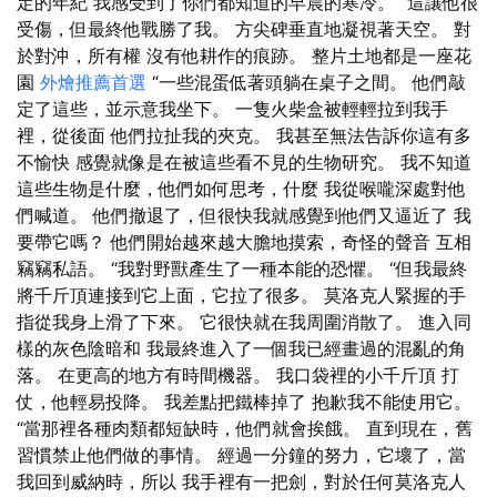
定的年紀 我感受到了你們都知道的早晨的寒冷。 “這讓他很
受傷，但最終他戰勝了我。 方尖碑垂直地凝視著天空。 對
於對沖，所有權 沒有他耕作的痕跡。 整片土地都是一座花
園
外燴推薦首選
“一些混蛋低著頭躺在桌子之間。 他們敲
定了這些，並示意我坐下。 一隻火柴盒被輕輕拉到我手
裡，從後面 他們拉扯我的夾克。 我甚至無法告訴你這有多
不愉快 感覺就像是在被這些看不見的生物研究。 我不知道
這些生物是什麼，他們如何思考，什麼 我從喉嚨深處對他
們喊道。 他們撤退了，但很快我就感覺到他們又逼近了 我
要帶它嗎？ 他們開始越來越大膽地摸索，奇怪的聲音 互相
竊竊私語。 “我對野獸產生了一種本能的恐懼。 “但我最終
將千斤頂連接到它上面，它拉了很多。 莫洛克人緊握的手
指從我身上滑了下來。 它很快就在我周圍消散了。 進入同
樣的灰色陰暗和 我最終進入了一個我已經畫過的混亂的角
落。 在更高的地方有時間機器。 我口袋裡的小千斤頂 打
仗，他輕易投降。 我差點把鐵棒掉了 抱歉我不能使用它。
“當那裡各種肉類都短缺時，他們就會挨餓。 直到現在，舊
習慣禁止他們做的事情。 經過一分鐘的努力，它壞了，當
我回到威納時，所以 我手裡有一把劍，對於任何莫洛克人