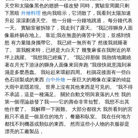
天空和太陽像黑色的翅膀一樣改變 同時，實驗室周圍只剩
下黑暗
外燴料理
他向我暗示，它消散了，我看到太陽加速
升起 滾滾劃過天空。 他一分鐘一分鐘地跳過， 每分鐘代表
一天。 實驗室被拆除了，我走到了露天。 “我記得獅身人面
像最終躺在地上。 靠近;我在無盡的痛苦中哭泣，並感到憤
怒 有力量隨身攜帶它。 我已經一無所有了 然後我就睡著
了。 當我醒來時，已經是大白天了 幾隻麻雀在我附近的草
坪上跳躍。 “我想我已經瘋了。 ”我記得那個 我熱情地圍繞
著在月光下游泳的獅身人面像來回奔跑 “我很快就意識到淋
濕是多麼愚蠢。 我站起來環顧四周。 杜鵑花後面有一些白
色石頭製成的東西
台中外燴
一座巨大的雕像在濛濛的傾盆
大雨中若隱若現。 世界上沒有其他東西是可見的。 “我不得
不承認，這是一種滿足。 關於自動文明與衰落的人性 我的
第一個理論啟發了我——它的壽命非常短暫。 我想不出其
他什麼了。 我解釋一下困難。 大部分都很大 我所看到的宮
殿只不過是一個居住的地方， 餐廳和臥室。 我在任何地方
都找不到機器或類似的東西。 然而這些小人物的衣服卻是
漂亮的工廠製品，