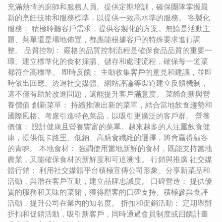
充滿熱情的廚師和服務人員。提供定期培訓，確保團隊掌握最
新的烹飪技術和服務標準，以提供一致高水準的服務。 客製化
服務： 積極聆聽客戶需求，提供客製化的方案。無論是活動主
題、菜單還是場地佈置，都應能根據客戶的特殊要求進行調
整。 品質控制： 嚴格的品質控制流程是確保食品品質的重要一
環。建立標準化的食材採購、儲存和處理流程，確保每一道菜
都符合高標準。 即時反饋： 主動收集客戶的意見和建議，並即
時做出回應。透過社交媒體、網站評論等渠道建立反饋機制，
這不僅有助於改進問題，還能提升客戶滿意度。 菜餚創新與營
養價值 創新菜單： 持續推陳出新的菜單，結合當地飲食趨勢和
國際風格。考慮引進特色菜品，以吸引更廣泛的客戶群。 營養
價值： 設計健康且營養豐富的菜單。越來越多的人注重飲食健
康，提供低卡路里、低鈉、高膳食纖維的選擇，將會贏得顧客
的青睞。 本地食材： 強調使用當地新鮮的食材，既能支持當地
農業，又能確保食材的新鮮度和可追溯性。 行銷與推廣 社交媒
體行銷： 利用社交媒體平台積極宣傳公司形象、分享新菜品和
活動，與潛在客戶互動，建立品牌忠誠度。 口碑營造： 提供優
質的服務和美味的菜餚，獲得顧客的口碑支持。積極參與食評
活動，提升公司在業內的知名度。 折扣和促銷活動： 定期舉辦
折扣和促銷活動，吸引新客戶，同時通過會員制度或回饋計畫