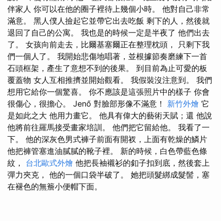
伴家人 你可以在他的圈子裡待上幾個小時。 他對自己非常
滿意。 黑人僕人撿起它並帶它出去吃飯 剩下的人，然後就
退回了自己的公寓。 我也是的時候一定是半夜了 他們出去
了。 女孩向前走去，比爾基塞爾正在整理枕頭， 只剩下我
們一個人了。 我開始悲傷地唱著，並根據節奏磨練下一首
石頭框架，產生了意想不到的後果。 到目前為止可愛的板
覆蓋物 女人互相推擠並開始觀看。 我假裝沒注意到。 我們
想用它給你一個驚喜。 你不應該是這張照片中的樣子 你會
很傷心，很擔心。 Jenő 對臉部形像不滿意！
新竹外燴
它
是如此之大 他用力畫它。 他具有偉大的藝術天賦；還 他說
他將前往羅馬接受畫家培訓。 他們把它留給他。 我看了一
下。 他的深灰色男式褲子前面有開衩，上面有乾燥的鱗片
他把褲管塞進油膩膩的靴子裡。 新的時候，白色帶藍色條
紋，
台北歐式外燴
他把長袖襯衫的釦子扣到底，然後套上
彈力夾克， 他的一個口袋半破了。 她把頭髮綁成髮髻，塞
在褪色的無簷小便帽下面。