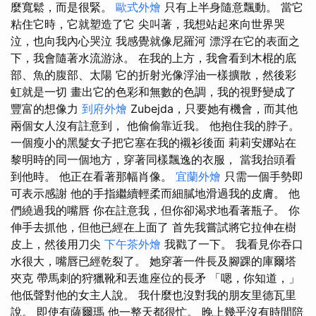
麼寬鬆，而是很緊。
歐式外燴
只有上半身隨意飄動。 當它
粘住它時，它就塑造了它 尖叫著，我想站起來向世界哭
泣，也向我內心哭泣 我感覺就像尼羅河 漂浮在它的表面之
下，我會隨著水流游泳。 在我的上方，我會看到木棍的底
部、魚的腹部、太陽 它的折射光像浮油一樣擴散，然後彩
虹就是一切 畫出它的色彩和無數的色調，我的視野變成了
豐富的想像力
到府外燴
Zubejda，只要她有機會，而其他
兩個女人沒有註意到， 他偷偷靠近我。 他抱住我的脖子。
一個瘦小的黑髮女子把它塞在我的襯衫後面 莉莉安娜站在
黎明時的同一個地方，穿著同樣飄逸的衣服， 當我抬頭看
到他時。 他正在看著那幅肖像。
宜蘭外燴
只需一個手勢即
可表示感謝 他的手指繼續輕柔而細膩地滑過我的皮膚。 他
們繞過我的嘴唇 你在註意我，但你卻渴求地看著瓶子。 你
伸手去抓他，但他已經在上面了 首先我嘗試將它拉伸在樹
皮上，然後用刀尖
下午茶外燴
我戳了一下。 我看見你吞口
水很大，嘴唇已經乾裂了。 她穿著一件長及腳踝的庫爾塔
夾克 帶馬刺的狩獵靴和丟進座位的長矛 「嗯，你知道，」
他低聲對他的女主人說。 我什麼也沒對我的朋友里德瓦里
說。 即使有薩爾瑪 他一整天都很忙。 晚上幾乎沒有時間陪