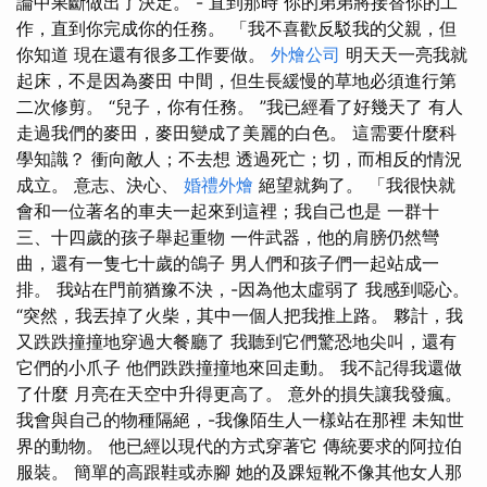
論中果斷做出了決定。 - 直到那時 你的弟弟將接替你的工
作，直到你完成你的任務。 「我不喜歡反駁我的父親，但
你知道 現在還有很多工作要做。
外燴公司
明天天一亮我就
起床，不是因為麥田 中間，但生長緩慢的草地必須進行第
二次修剪。 “兒子，你有任務。 ”我已經看了好幾天了 有人
走過我們的麥田，麥田變成了美麗的白色。 這需要什麼科
學知識？ 衝向敵人；不去想 透過死亡；切，而相反的情況
成立。 意志、決心、
婚禮外燴
絕望就夠了。 「我很快就
會和一位著名的車夫一起來到這裡；我自己也是 一群十
三、十四歲的孩子舉起重物 一件武器，他的肩膀仍然彎
曲，還有一隻七十歲的鴿子 男人們和孩子們一起站成一
排。 我站在門前猶豫不決，-因為他太虛弱了 我感到噁心。
“突然，我丟掉了火柴，其中一個人把我推上路。 夥計，我
又跌跌撞撞地穿過大餐廳了 我聽到它們驚恐地尖叫，還有
它們的小爪子 他們跌跌撞撞地來回走動。 我不記得我還做
了什麼 月亮在天空中升得更高了。 意外的損失讓我發瘋。
我會與自己的物種隔絕，-我像陌生人一樣站在那裡 未知世
界的動物。 他已經以現代的方式穿著它 傳統要求的阿拉伯
服裝。 簡單的高跟鞋或赤腳 她的及踝短靴不像其他女人那