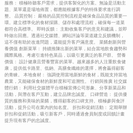
服務： 積極聆聽客戶需求，提供客製化的方案。無論是活動主
題、菜單還是場地佈置，都應能根據客戶的特殊要求進行調
整。 品質控制： 嚴格的品質控制流程是確保食品品質的重要一
環。建立標準化的食材採購、儲存和處理流程，確保每一道菜
都符合高標準。 即時反饋： 主動收集客戶的意見和建議，並即
時做出回應。透過社交媒體、網站評論等渠道建立反饋機制，
這不僅有助於改進問題，還能提升客戶滿意度。 菜餚創新與營
養價值 創新菜單： 持續推陳出新的菜單，結合當地飲食趨勢和
國際風格。考慮引進特色菜品，以吸引更廣泛的客戶群。 營養
價值： 設計健康且營養豐富的菜單。越來越多的人注重飲食健
康，提供低卡路里、低鈉、高膳食纖維的選擇，將會贏得顧客
的青睞。 本地食材： 強調使用當地新鮮的食材，既能支持當地
農業，又能確保食材的新鮮度和可追溯性。 行銷與推廣 社交媒
體行銷： 利用社交媒體平台積極宣傳公司形象、分享新菜品和
活動，與潛在客戶互動，建立品牌忠誠度。 口碑營造： 提供優
質的服務和美味的菜餚，獲得顧客的口碑支持。積極參與食評
活動，提升公司在業內的知名度。 折扣和促銷活動： 定期舉辦
折扣和促銷活動，吸引新客戶，同時通過會員制度或回饋計畫
提升現有客戶的忠誠度。