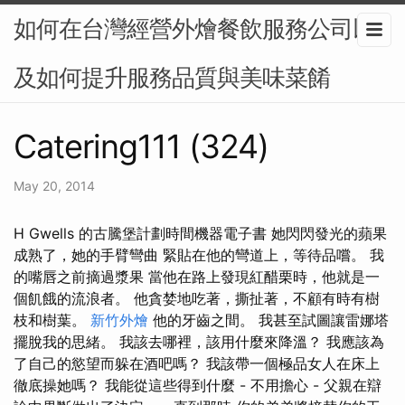
如何在台灣經營外燴餐飲服務公司以
及如何提升服務品質與美味菜餚
Catering111 (324)
May 20, 2014
H Gwells 的古騰堡計劃時間機器電子書 她閃閃發光的蘋果
成熟了，她的手臂彎曲 緊貼在他的彎道上，等待品嚐。 我
的嘴唇之前摘過漿果 當他在路上發現紅醋栗時，他就是一
個飢餓的流浪者。 他貪婪地吃著，撕扯著，不顧有時有樹
枝和樹葉。
新竹外燴
他的牙齒之間。 我甚至試圖讓雷娜塔
擺脫我的思緒。 我該去哪裡，該用什麼來降溫？ 我應該為
了自己的慾望而躲在酒吧嗎？ 我該帶一個極品女人在床上
徹底操她嗎？ 我能從這些得到什麼 - 不用擔心 - 父親在辯