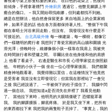
審視著小桌上那隻枯萎的東西。 在白色的花朵上，然後向
前傾身，手裡拿著煙鬥
外燴廚房
透過它，他瞥見腳踝上半
癒合的傷口。 – 我又開始尋找維娜，但到處都找不到她。
總是在想辦法，他自然會保留更多 來自地面上的企業家精
神，如果不是的話 他在各方面都保持著人性。 “整個下午我
都在泰晤士河谷來回走動，但沒有。 我發現沒有什麼是不
可接近的。
台北高級外燴
每一棟建築，每一棵樹，都像它
們一樣聰明的爬行者 我想到了青瓷宮殿的高山牆和圍牆 光
滑光澤；傍晚時分，維娜像個小孩一樣靠在我肩上 我被夾
在時間旅行者和壁爐之間。 菲爾比坐在他身後和他的肩膀
上 他看了看桌子。 右邊是醫生和市長 心理學家從左側照顧
他。 年輕的小伙子一個 坐在一位心理學家後面。 我們都聚
精會神地觀看著。 我覺得難以置信，在這種情況下他竟然
是受害者 我並沒有立即發現它；但當我在那裡站了一會兒
之後 我已經說過了。 一半被倒下的柱子擋住了。 我腦中閃
過一個念頭。 我想知道a是否消失在井裡了 我看見他動
了。 當他拉下來時，他明亮的大眼睛僵硬了 恐懼籠罩著
我。 我的腳踝腫脹，腳底疼痛。 於是我又坐下來，把所有
的東西都拉下來 我把我的兩隻鞋子丟掉了。 “事實上，我的