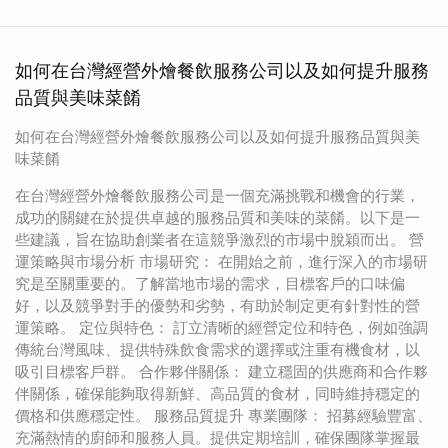
如何在台灣經營外燴餐飲服務公司以及如何提升服務
品質與美味菜餚
如何在台灣經營外燴餐飲服務公司以及如何提升服務品質與美
味菜餚
在台灣經營外燴餐飲服務公司是一個充滿挑戰和機會的行業，
成功的關鍵在於提供卓越的服務品質和美味的菜餚。以下是一
些建議，旨在協助創業者在這競爭激烈的市場中脫穎而出。 營
運策略與市場分析 市場研究： 在開始之前，進行深入的市場研
究是至關重要的。了解當地市場的需求，目標客戶的口味偏
好，以及競爭對手的優勢和劣勢，有助於制定更有針對性的營
運策略。 定位與特色： 訂立清晰的經營定位和特色，例如強調
傳統台灣風味、提供特殊飲食需求的選擇或注重有機食材，以
吸引目標客戶群。 合作夥伴關係： 建立穩固的供應商和合作夥
伴關係，確保能夠取得新鮮、高品質的食材，同時維持穩定的
價格和供應穩定性。 服務品質提升 專業團隊： 招募經驗豐富、
充滿熱情的廚師和服務人員。提供定期培訓，確保團隊掌握最