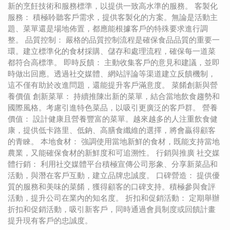
新的烹飪技術和服務標準，以提供一致高水準的服務。 客製化
服務： 積極聆聽客戶需求，提供客製化的方案。無論是活動主
題、菜單還是場地佈置，都應能根據客戶的特殊要求進行調
整。 品質控制： 嚴格的品質控制流程是確保食品品質的重要一
環。建立標準化的食材採購、儲存和處理流程，確保每一道菜
都符合高標準。 即時反饋： 主動收集客戶的意見和建議，並即
時做出回應。透過社交媒體、網站評論等渠道建立反饋機制，
這不僅有助於改進問題，還能提升客戶滿意度。 菜餚創新與營
養價值 創新菜單： 持續推陳出新的菜單，結合當地飲食趨勢和
國際風格。考慮引進特色菜品，以吸引更廣泛的客戶群。 營養
價值： 設計健康且營養豐富的菜單。越來越多的人注重飲食健
康，提供低卡路里、低鈉、高膳食纖維的選擇，將會贏得顧客
的青睞。 本地食材： 強調使用當地新鮮的食材，既能支持當地
農業，又能確保食材的新鮮度和可追溯性。 行銷與推廣 社交媒
體行銷： 利用社交媒體平台積極宣傳公司形象、分享新菜品和
活動，與潛在客戶互動，建立品牌忠誠度。 口碑營造： 提供優
質的服務和美味的菜餚，獲得顧客的口碑支持。積極參與食評
活動，提升公司在業內的知名度。 折扣和促銷活動： 定期舉辦
折扣和促銷活動，吸引新客戶，同時通過會員制度或回饋計畫
提升現有客戶的忠誠度。