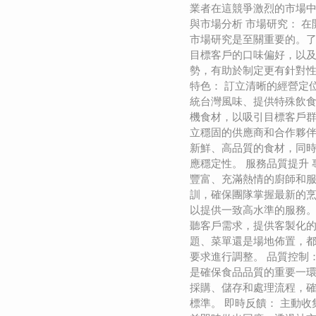
業者在這競爭激烈的市場中
與市場分析 市場研究： 
市場研究是至關重要的。
目標客戶的口味偏好，以
勢，有助於制定更有針對性
特色： 訂立清晰的經營定
統台灣風味、提供特殊飲
機食材，以吸引目標客戶群
立穩固的供應商和合作夥
新鮮、高品質的食材，同
應穩定性。 服務品質提升 
豐富、充滿熱情的廚師和
訓，確保團隊掌握最新的
以提供一致高水準的服務。
聽客戶需求，提供客製化
題、菜單還是場地佈置，
要求進行調整。 品質控制
是確保食品品質的重要一
採購、儲存和處理流程，
標準。 即時反饋： 主動