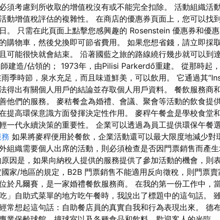
必須考慮到所收取的增值稅沒有或不能完全扣除。 活動組織活
活動增值稅評估的複雜性。 在商店的優惠券頁面上，您可以找
。 只需在此頁面上點擊您感興趣的 Rosenstein 優惠券和
的購物車，然後兌換即可節省費用。 如果您想省錢，請立即採
且可能很快就會結束。 沿著國藍之旅的路線繞行幾步就可以到達源頭
r 的師建造/佔領的； 1973年，由Pilisi Parkerdő重建。 從
雨季時節，泉水充足，而且味道鮮美，可以飲用。 它通過其“Insi
法得出有關個人用戶的結論並存取個人用戶資料。 餐飲服務商
善他們的服務。 麥秸餐盒為婚禮、會議、聚會等活動的飲食提
在提高環保意識方面發揮決定性作用。 麥稈午餐盒是學校食堂
輕一代永續決策的重要性。 企業可以透過為員工提供環保午餐
服務
如果將麥稈便用於餐飲，企業活動還可以最大限度地減少對環
外組織需要個人出席的活動，則必須檢查是否因門票銷售而產生
的原因是，如果向納稅人提供的服務提供了參加活動的機會，則
定國家/地區的規定，B2B 門票銷售不能適用反向徵稅，則門票
Liu's 位於凡爾賽，是一家婚禮餐飲服務商。 在我的第一份工作中
吃」自助式菜單的地方吃午餐時，我說出了標題中的這句話。 
經常想起這句話：自助餐店員的真實自我和行為表現出來。 德
球道的專業保齡球館、撞球室以及各種食品和飲料，歡迎客人的光臨。