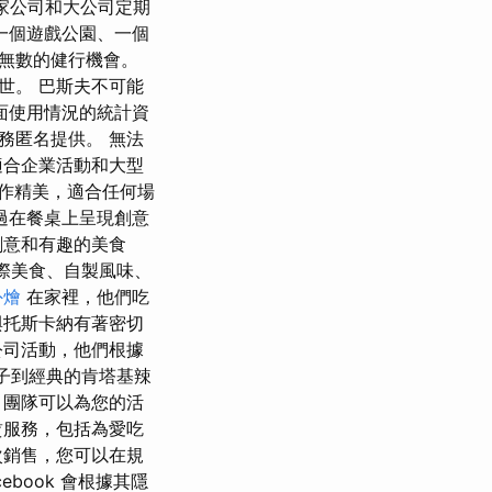
家公司和大公司定期
一個遊戲公園、一個
無數的健行機會。
世。 巴斯夫不可能
頁面使用情況的統計資
務匿名提供。 無法
適合企業活動和大型
製作精美，適合任何場
過在餐桌上呈現創意
創意和有趣的美食
國際美食、自製風味、
外燴
在家裡，他們吃
與托斯卡納有著密切
公司活動，他們根據
蝦子到經典的肯塔基辣
。 團隊可以為您的活
賃服務，包括為愛吃
次銷售，您可以在規
ebook 會根據其隱