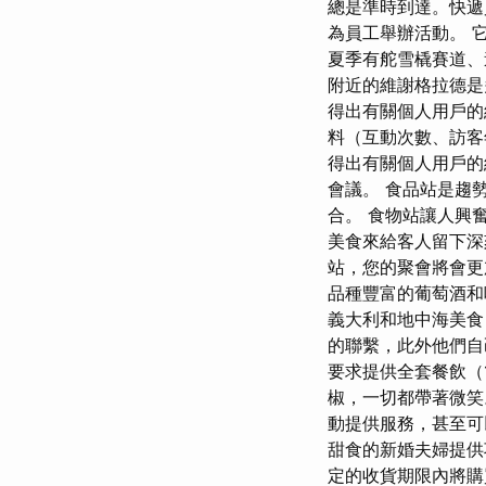
總是準時到達。快遞
為員工舉辦活動。 
夏季有舵雪橇賽道、
附近的維謝格拉德是
得出有關個人用戶
料（互動次數、訪客
得出有關個人用戶的
會議。 食品站是趨
合。 食物站讓人興
美食來給客人留下深
站，您的聚會將會更加
品種豐富的葡萄酒和
義大利和地中海美食
的聯繫，此外他們自
要求提供全套餐飲（
椒，一切都帶著微笑。
動提供服務，甚至可
甜食的新婚夫婦提供
定的收貨期限內將購買的