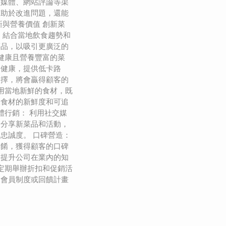
交媒體、網站評論等渠
有助於改進問題，還能
新與營養價值 創新菜
，結合當地飲食趨勢和
菜品，以吸引更廣泛的
計健康且營養豐富的菜
食健康，提供低卡路
選擇，將會贏得顧客的
使用當地新鮮的食材，既
保食材的新鮮度和可追
體行銷： 利用社交媒
、分享新菜品和活動，
忠誠度。 口碑營造：
菜餚，獲得顧客的口碑
，提升公司在業內的知
 定期舉辦折扣和促銷活
過會員制度或回饋計畫