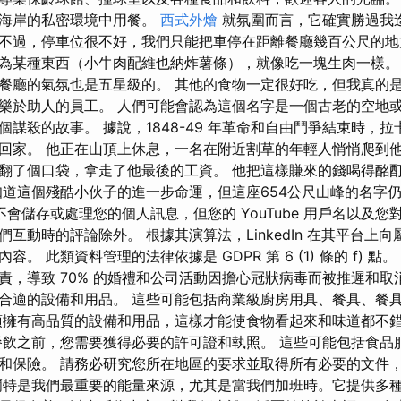
斯海岸的私密環境中用餐。
西式外燴
就氛圍而言，它確實勝過我
廳。 不過，停車位很不好，我們只能把車停在距離餐廳幾百公尺的
為某種東西（小牛肉配維也納炸薯條），就像吃一塊生肉一樣。
餐廳的氣氛也是五星級的。 其他的食物一定很好吃，但我真的是
樂於助人的員工。 人們可能會認為這個名字是一個古老的空地
謀殺的故事。 據說，1848-49 年革命和自由鬥爭結束時，
回家。 他正在山頂上休息，一名在附近割草的年輕人悄悄爬到
翻了個口袋，拿走了他最後的工資。 他把這樣賺來的錢喝得酩
知道這個殘酷小伙子的進一步命運，但這座654公尺山峰的名字
會儲存或處理您的個人訊息，但您的 YouTube 用戶名以及
互動時的評論除外。 根據其演算法，LinkedIn 在其平台上
。 此類資料管理的法律依據是 GDPR 第 6 (1) 條的 f) 
責，導致 70% 的婚禮和公司活動因擔心冠狀病毒而被推遲和取
合適的設備和用品。 這些可能包括商業級廚房用具、餐具、餐
須擁有高品質的設備和用品，這樣才能使食物看起來和味道都不
餐飲之前，您需要獲得必要的許可證和執照。 這些可能包括食品
和保險。 請務必研究您所在地區的要求並取得所有必要的文件
爾特是我們最重要的能量來源，尤其是當我們加班時。它提供多