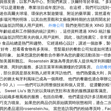
員很友善，以客戶為中心。對我們來說，沃爾特等於幸福。” 多
它可以是運動會、專業項目或年度評估。 在這裡，我們可以找到
迷你高爾夫球場、環保的木製遊樂場、附近的藥草園，當然還有
多瑙河灣的明珠，以其自然景觀和文藝復興時期的古蹟而聞名於
的結論並訪問個人用戶資料。
外燴公司
我們使用巴斯夫 XING 
年齡組成和工作關係的統計資料），這些資料透過 XING 統計服
結論並訪問巴斯夫的個人用戶資料。 因此，強烈推薦它，非常
勢 食品站總是熱門和趨勢。 它經過精心設計，講述一個故事，
奮好奇，想看看食物有多美味。 雪梨最好的餐飲公司知道如何透
刻印象。 如果您讓您的餐飲合作夥伴為您的慶祝活動添加一些
美麗和難忘。 Rosenstein 家族為尊貴的客人提供匈牙利和
啤酒、周到的服務、多語言菜單和兩層樓的空調客房。
自助餐
，部分原因是朋友和熟人經常來拜訪他們。 他們熱愛義大利，
己的猶太匈牙利風味已成為一個商標。 他們的餐廳也適合舉辦
1-50 人）——他們可以利用整個技術和個人背景。 從濃鬱的
 Sweet Liu's 致力於以美味的烹飪和友善的服務讓顧客滿意
以組織多種風格的服務，包括自助餐。 他們還提供許多活動租
巧克力噴泉。 如果您的商品仍與原始購買時狀態相同，適合二
產品退回rosenstein.hu。 當您造訪我們的粉絲專頁時，Fac