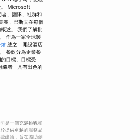
crosoft
為個人使用者、團隊、社群和
際集團，巴斯夫在每個
概述。 我們了解批
。 作為一家全球製
外燴
總之，開設酒店
。 餐飲分為企業餐
們的目標、目標受
組織者，具有出色的
公司是一個充滿挑戰和
在於提供卓越的服務品
一些建議，旨在協助創