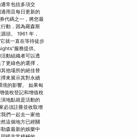
動通常包括多項交
到適用且每日更新的
優惠券代碼之一，將您最
取行動，因為羅森斯
。 1961 年，
那時起，它就一直在等待徒步
ghts”服務提供。
和活動組織者可以透
供了更綠色的選擇，
和其他場所的絕佳替
選擇來展示其對永續
境的影響。 如果匈
增值稅登記和增值稅
表演地點就是活動的
賣家必須註冊並收取增
，當我們一起去一家他
雖然這個地方已經關
布勒森最新的娛樂中
 同樣非常積極的