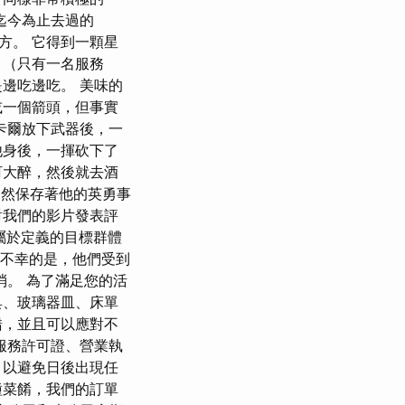
迄今為止去過的
地方。 它得到一顆星
 （只有一名服務
邊吃邊吃。 美味的
或一個箭頭，但事實
拉卡爾放下武器後，一
他身後，一揮砍下了
酊大醉，然後就去酒
仍然保存著他的英勇事
您對我們的影片發表評
向屬於定義的目標群體
點。 不幸的是，他們受到
消。 為了滿足您的活
具、玻璃器皿、床單
錯，並且可以應對不
服務許可證、營業執
，以避免日後出現任
種菜餚，我們的訂單