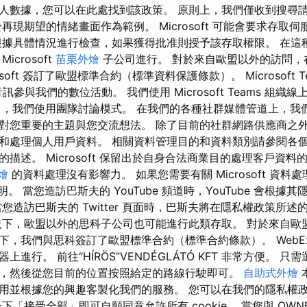
人數據，您可以在此處找到該政策。 原則上，我們僅收到搜尋
再現期望的情緒畫面作為範例。 Microsoft 可能會要求存取
根據具體情況進行檢查，如果獲得批准則授予該存取權限。 在這
crosoft
苗栗外燴
子公司進行。 對於來自歐盟以外的訪問，
osoft 簽訂了歐盟標準合約（標準資料保護條款）。 Microsoft 
參與我們的數位活動。 我們使用 Microsoft Teams 組織線
Teams 中，我們使用團隊討論模式。 在我們的各種社群媒體管道上，
對您重要的主題與您交流想法。 除了目前的社群網路供應商之
和處理個人用戶資料。 相關資料管理目的和資料類別請參閱各
描述。 Microsoft 保留出於自身合法商業目的處理客戶資料
燴
的資料處理沒有影響力。 如果您需要有關 Microsoft 資料
相關聲明。 當您造訪巴斯夫的 YouTube 頻道時，YouTube 會根
您造訪巴斯夫的 Twitter 頁面時，巴斯夫將在隱私權政策所
況下，歐盟以外的思科子公司也可能進行此類存取。 對於來自歐
下，我們與思科簽訂了歐盟標準合約（標準合約條款）。 WebE
進行。 前往“HÍRÖS”VENDÉGLÁTÓ KFT 非常方便。 
，然後從您目前的位置按照給定的路線行駛即可。
自助式外燴
本
用並根據您的興趣客製化我們的服務。 您可以在我們的隱私權
下「接受全部」即可自願同意允許所有 cookie。 當您與 OWN