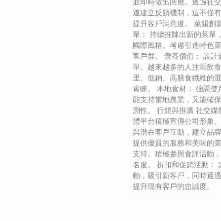
並即時做出回應。透過社
道建立反饋機制，這不僅
提升客戶滿意度。 菜餚創
單： 持續推陳出新的菜單
國際風格。考慮引進特色
客戶群。 營養價值： 設
單。越來越多的人注重飲
里、低鈉、高膳食纖維的
青睞。 本地食材： 強調
能支持當地農業，又能確
溯性。 行銷與推廣 社交媒
體平台積極宣傳公司形象
與潛在客戶互動，建立品牌
提供優質的服務和美味的
支持。積極參與食評活動
名度。 折扣和促銷活動：
動，吸引新客戶，同時通
提升現有客戶的忠誠度。