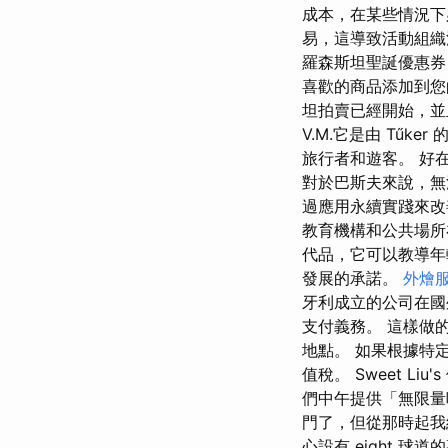
成本，在某些情況下
易，這導致活動組織
羅森斯坦聖誕優惠券日
喜歡的商品添加到您
坦拍賣已經開始，並
V.M.它是由 Tűke
旅行者和遊客。 好在
對於巴斯夫來說，無
過應用永續實踐來改
教育機構和公共場所
代品，它可以教導年
發展的承諾。
外燴
牙利成立的公司在國
支付義務。 這樣做
地點。 如果根據特
值稅。 Sweet 
們中午提供「無限量
門了，但從那時起我
心設有 eight 