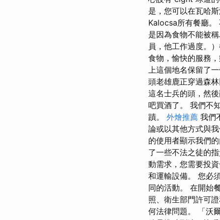
是，您可以在瓦哈
Kalocsa所有餐
是因為食物不能被稱
員，他工作過度。）
食物，愉快的服務，
上這個地名保留了一個
頭老雄鹿正穿過森林
這名士兵的頭，然後
吧買酒了。 我們不
蹟。
外燴推薦
我們不
論或以其他方式與我們
的使用者顯示我們的內容
了一些不法之徒的指
動需求，您需要投資
和運輸設備。 您必
同的活動。 在開始
照、衛生部門許可證
何法律問題。 「沃