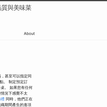
品質與美味菜
About
隔，甚至可以指定同
餐點。 制定預定訂
桌。 如果您有任何
種情況下感覺不太
婚禮
同時，他們正在
組織期間產生的進項