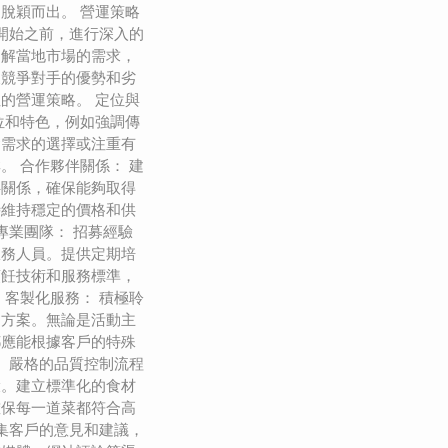
脫穎而出。 營運策略
在開始之前，進行深入的
了解當地市場的需求，
及競爭對手的優勢和劣
的營運策略。 定位與
位和特色，例如強調傳
食需求的選擇或注重有
。 合作夥伴關係： 建
伴關係，確保能夠取得
時維持穩定的價格和供
專業團隊： 招募經驗
服務人員。提供定期培
烹飪技術和服務標準，
 客製化服務： 積極聆
的方案。無論是活動主
都應能根據客戶的特殊
： 嚴格的品質控制流程
環。建立標準化的食材
確保每一道菜都符合高
收集客戶的意見和建議，