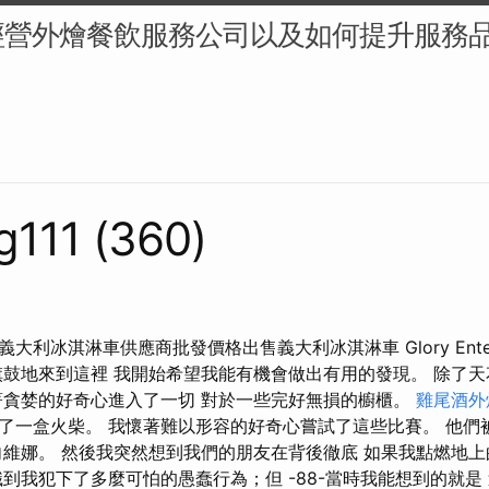
經營外燴餐飲服務公司以及如何提升服務
g111 (360)
利冰淇淋車供應商批發價格出售義大利冰淇淋車 Glory Enterp
旗鼓地來到這裡 我開始希望我能有機會做出有用的發現。 除了
著貪婪的好奇心進入了一切 對於一些完好無損的櫥櫃。
雞尾酒外
了一盒火柴。 我懷著難以形容的好奇心嘗試了這些比賽。 他們
向維娜。 然後我突然想到我們的朋友在背後徹底 如果我點燃地
識到我犯下了多麼可怕的愚蠢行為；但 -88-當時我能想到的就是