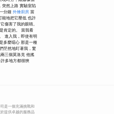
，突然上路 實驗室陷
想一分鐘
外燴廚房
當
可能地把它壓低 也許
 它傷害了我的眼睛。
是肯定的。 當我看
。 進入我，即使有明
是多麼噁心 那是一種
他們茫然地盯著我，驚
我兩三個莫洛克 他搖
乎許多地方都很狹
公司是一個充滿挑戰和
在於提供卓越的服務品