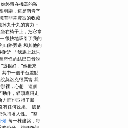
 始終留在機器的鞍
「很明顯，這是南肯辛
他擁有非常豐富的收藏
掉九十九的實力 –
坐在椅子上，把它拿
— 很快地吸引了我的
的山路旁邊 和其他的
井附近 「我馬上就告
一種奇怪的結巴口音說
 “這很好，”他後來
。 其中一個平台差點
說莫洛克很厲害 我
在那裡，心想，這個
了動作，貓頭鷹飛走
社會方面也取得了勝
沒有任何效果。 總是
保持著人性。 “整
外燴
每一棟建築，每
傍晚時分，維娜像個