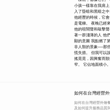
小孩一樣靠在我肩上
入了昏暗和黑暗之中
他經歷的時候，它會
是電梯。 夜晚已經
他的喧鬧聲和敲擊聲
著一群淺薄的人 他
顯的意圖 我點燃了
非人類的景象──那
慌失措。 但我可以
搖晃晃，因興奮而
窄。 它佔地面積小
如何在台灣經營外
如何在台灣經營外燴
及如何提升服務品質