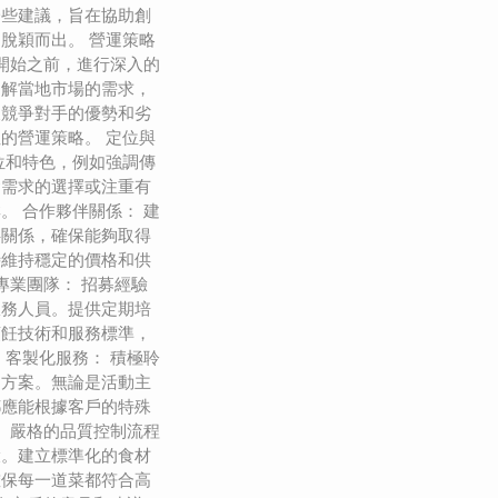
一些建議，旨在協助創
脫穎而出。 營運策略
在開始之前，進行深入的
了解當地市場的需求，
及競爭對手的優勢和劣
的營運策略。 定位與
位和特色，例如強調傳
食需求的選擇或注重有
。 合作夥伴關係： 建
伴關係，確保能夠取得
時維持穩定的價格和供
專業團隊： 招募經驗
服務人員。提供定期培
烹飪技術和服務標準，
 客製化服務： 積極聆
的方案。無論是活動主
都應能根據客戶的特殊
： 嚴格的品質控制流程
環。建立標準化的食材
確保每一道菜都符合高