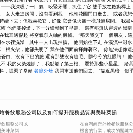
 ——我深吸了一口氣，咬緊牙關，抓住了它 雙手放在啟動桿上
。 女人走進房間，沒有看到我， 他朝花園門口走去。 或者我
持續下去；但我喜歡它，好像 它會像火箭一樣飛過房間。 我盡
來臨 他們關掉燈，下一分鐘就到了早晨。 還有那無法穿透的黑暗
在我耳邊響起 將空氣泵入軸的機械。 “那天我交了一個朋友，這
們在水裡洗澡，其中一人出現抽搐。 他開始往下走 在溪流中濺水
第二根火柴，他卻失明了 我在他們面前揮舞著它。 你無法想像這
些蒼白、沒有下巴的臉 還有那雙沒有睫毛、髒兮兮的紅眼睛！ 
說不 我的火柴燒斷了，我點燃了第三根。 屬於那些小星星。 給
顫抖，握緊了拳頭
餐廳外燴
我開車送他們回去。 “靠近黑暗，似
。
燴餐飲服務公司以及如何提升服務品質與美味菜餚
餐飲服務公司以
在台灣經營外燴餐飲服務
與美味菜餚
機會的行業，成功的關鍵