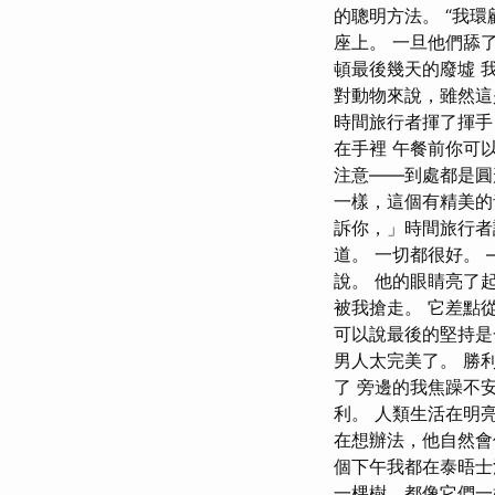
的聰明方法。 “我
座上。 一旦他們舔
頓最後幾天的廢墟 
對動物來說，雖然這
時間旅行者揮了揮手
在手裡 午餐前你可
注意——到處都是圓
一樣，這個有精美的
訴你，」時間旅行者
道。 一切都很好。
說。 他的眼睛亮了
被我搶走。 它差點
可以說最後的堅持是
男人太完美了。 勝
了 旁邊的我焦躁不
利。 人類生活在明
在想辦法，他自然會
個下午我都在泰晤士
一棵樹，都像它們一