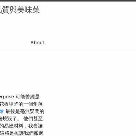
品質與美味菜
About
rise 可能曾經是
天花板塌陷的一個角落
燴
最後是毫無疑問的
被燒毀了。 他們甚至
上的易燃材料，我會讓
 這將是掩護我們撤退