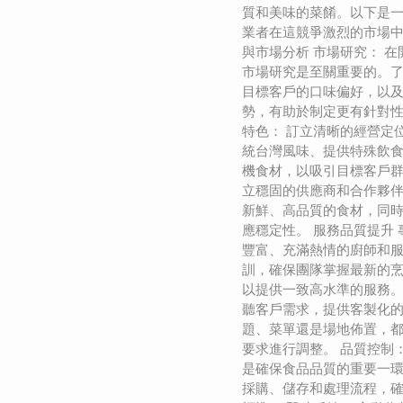
質和美味的菜餚。以下是
業者在這競爭激烈的市場中
與市場分析 市場研究： 
市場研究是至關重要的。
目標客戶的口味偏好，以
勢，有助於制定更有針對性
特色： 訂立清晰的經營定
統台灣風味、提供特殊飲
機食材，以吸引目標客戶群
立穩固的供應商和合作夥
新鮮、高品質的食材，同
應穩定性。 服務品質提升 
豐富、充滿熱情的廚師和
訓，確保團隊掌握最新的
以提供一致高水準的服務。
聽客戶需求，提供客製化
題、菜單還是場地佈置，
要求進行調整。 品質控制
是確保食品品質的重要一
採購、儲存和處理流程，