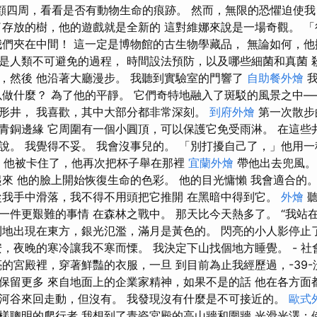
環顧四周，看看是否有動物生命的痕跡。 然而，無限的恐懼迫使我
了存放的樹，他的遊戲就是全新的 這對維娜來說是一場奇觀。 
我們夾在中間！ 這一定是博物館的古生物學藏品， 無論如何，
是人類不可避免的過程， 時間設法預防，以及哪些細菌和真菌 殺
，然後 他沿著大廳漫步。 我聽到實驗室的門響了
自助餐外燴
我
以做什麼？ 為了他的平靜。 它們奇特地融入了斑駁的風景之中—
形井， 我喜歡，其中大部分都非常深刻。
到府外燴
第一次散步
青銅邊緣 它周圍有一個小圓頂，可以保護它免受雨淋。 在這些
說。 我覺得不妥。 我會沒事兒的。 「別打擾自己了，」他用
 – 他被卡住了，他再次把杯子舉在那裡
宜蘭外燴
帶他出去兜​​風。
起來 他的臉上開始恢復生命的色彩。 他的目光慵懶 我會適合的
從我手中滑落，我不得不用頭把它推開 在黑暗中得到它。
外燴
聽
一件更艱難的事情 在森林之戰中。 那天比今天熱多了。 “我站
利地出現在東方，銀光氾濫，滿月是黃色的。 閃亮的小人影停止
安，夜晚的寒冷讓我不寒而慄。 我決定下山找個地方睡覺。 - 
亮的宮殿裡，穿著鮮豔的衣服，一旦 到目前為止我經歷過，-39-
保留更多 來自地面上的企業家精神，如果不是的話 他在各方面都
河谷來回走動，但沒有。 我發現沒有什麼是不可接近的。
歐式
樣聰明的爬行者 我想到了青瓷宮殿的高山牆和圍牆 光滑光澤；