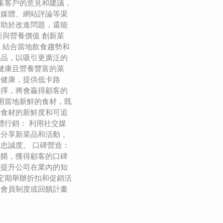
收集客戶的意見和建議，
交媒體、網站評論等渠
有助於改進問題，還能
新與營養價值 創新菜
，結合當地飲食趨勢和
菜品，以吸引更廣泛的
計健康且營養豐富的菜
食健康，提供低卡路
選擇，將會贏得顧客的
使用當地新鮮的食材，既
保食材的新鮮度和可追
體行銷： 利用社交媒
、分享新菜品和活動，
忠誠度。 口碑營造：
菜餚，獲得顧客的口碑
，提升公司在業內的知
 定期舉辦折扣和促銷活
過會員制度或回饋計畫