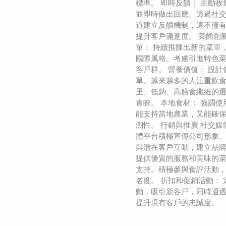
標準。 即時反饋： 主動
並即時做出回應。透過社
道建立反饋機制，這不僅
提升客戶滿意度。 菜餚創
單： 持續推陳出新的菜單
國際風格。考慮引進特色
客戶群。 營養價值： 設
單。越來越多的人注重飲
里、低鈉、高膳食纖維的
青睞。 本地食材： 強調
能支持當地農業，又能確
溯性。 行銷與推廣 社交媒
體平台積極宣傳公司形象
與潛在客戶互動，建立品牌
提供優質的服務和美味的
支持。積極參與食評活動
名度。 折扣和促銷活動：
動，吸引新客戶，同時通
提升現有客戶的忠誠度。