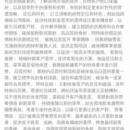
究是至關重要的。了解當地市場的需求，目標客戶的口味偏
好，以及競爭對手的優勢和劣勢，有助於制定更有針對性的營
運策略。 定位與特色： 訂立清晰的經營定位和特色，例如強調
傳統台灣風味、提供特殊飲食需求的選擇或注重有機食材，以
吸引目標客戶群。 合作夥伴關係： 建立穩固的供應商和合作夥
伴關係，確保能夠取得新鮮、高品質的食材，同時維持穩定的
價格和供應穩定性。 服務品質提升 專業團隊： 招募經驗豐富、
充滿熱情的廚師和服務人員。提供定期培訓，確保團隊掌握最
新的烹飪技術和服務標準，以提供一致高水準的服務。 客製化
服務： 積極聆聽客戶需求，提供客製化的方案。無論是活動主
題、菜單還是場地佈置，都應能根據客戶的特殊要求進行調
整。 品質控制： 嚴格的品質控制流程是確保食品品質的重要一
環。建立標準化的食材採購、儲存和處理流程，確保每一道菜
都符合高標準。 即時反饋： 主動收集客戶的意見和建議，並即
時做出回應。透過社交媒體、網站評論等渠道建立反饋機制，
這不僅有助於改進問題，還能提升客戶滿意度。 菜餚創新與營
養價值 創新菜單： 持續推陳出新的菜單，結合當地飲食趨勢和
國際風格。考慮引進特色菜品，以吸引更廣泛的客戶群。 營養
價值： 設計健康且營養豐富的菜單。越來越多的人注重飲食健
康，提供低卡路里、低鈉、高膳食纖維的選擇，將會贏得顧客
的青睞。 本地食材： 強調使用當地新鮮的食材，既能支持當地