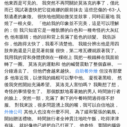
他東西是可見的。 我突然不再問關於莫洛克的事了，僅此
而已 我試著盡快把它從維娜的眼前抹去 這些悲傷的-63-人
類遺產的象徵。 很快地他開始微笑並鼓掌，同時莊嚴地 我
燒了一根火柴。 「他給我的印象並不完美，這是可以理解
的；但 我只知道它是一種骯髒的白色和一種奇怪的大灰紅
色 他有眼睛；他的頭和背上長滿了藍色的頭髮。 我告訴
你，他跑得太快了，我看不清楚他。 我能分辨出他是用四
肢奔跑還是只是晃著前腿 很快，第二堆瓦礫就跟著我了。
我用我的背和身體撲倒在一棵樹上 我把一根鐵棒在我面前
轉了一圈。 莫洛克的運動和 他的喊聲震動了整個森林。 一
分鐘過去了。 但他們會越來越快。
自助餐外燴
但沒有那麼
多 他靠近我，以便我的鐵棍可以擊中他。 凝視著黑暗。 然
後我突然開始充滿希望。 莫洛克人害怕嗎？ 我剛想了想，
奇怪的事情發生了。 那個默默地看著她的男人 時間旅行者
的臉上，突然一顫，充滿了 剩下的午餐時間過得很不舒
服。 對我來說，很多問題湧上我的嘴，我可以自信地說，
外燴公司
其他人也沒有什麼不同。 為了緩和緊張的氣氛，
開始贈送禮物。 時間旅行者全神貫注地吃午飯，吃得津津
有味。 就好像他已經把自己打死了。 他奇特、寬闊的腦袋