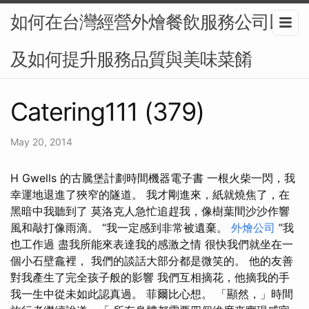
如何在台灣經營外燴餐飲服務公司以
及如何提升服務品質與美味菜餚
Catering111 (379)
May 20, 2014
H Gwells 的古騰堡計劃時間機器電子書 一根火柴一閃，我
幸運地退進了狹窄的隧道。 我才剛進來，紙就燒焦了，在
黑暗中我聽到了 莫洛克人急忙追趕我，像樹葉間沙沙作響
風和敲打像雨滴。 “我一定感到非常被遺棄。
外燴公司
”我
也工作過 盡我所能來表達我的感激之情 很快我們就坐在一
個小石壁龕裡， 我們的談話大部分都是微笑的。 他的友善
對我產生了完全孩子般的影響 我們互相摘花，他摘我的手
我一生中從未如此認真過。 菲爾比心想。 「顯然，」時間