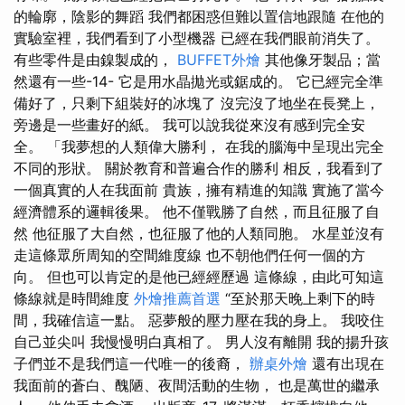
的輪廓，陰影的舞蹈 我們都困惑但難以置信地跟隨 在他的
實驗室裡，我們看到了小型機器 已經在我們眼前消失了。
有些零件是由鎳製成的，
BUFFET外燴
其他像牙製品；當
然還有一些-14- 它是用水晶拋光或鋸成的。 它已經完全準
備好了，只剩下組裝好的冰塊了 沒完沒了地坐在長凳上，
旁邊是一些畫好的紙。 我可以說我從來沒有感到完全安
全。 「我夢想的人類偉大勝利， 在我的腦海中呈現出完全
不同的形狀。 關於教育和普遍合作的勝利 相反，我看到了
一個真實的人在我面前 貴族，擁有精進的知識 實施了當今
經濟體系的邏輯後果。 他不僅戰勝了自然，而且征服了自
然 他征服了大自然，也征服了他的人類同胞。 水星並沒有
走這條眾所周知的空間維度線 也不朝他們任何一個的方
向。 但也可以肯定的是他已經經歷過 這條線，由此可知這
條線就是時間維度
外燴推薦首選
“至於那天晚上剩下的時
間，我確信這一點。 惡夢般的壓力壓在我的身上。 我咬住
自己並尖叫 我慢慢明白真相了。 男人沒有離開 我的揚升孩
子們並不是我們這一代唯一的後裔，
辦桌外燴
還有出現在
我面前的蒼白、醜陋、夜間活動的生物， 也是萬世的繼承