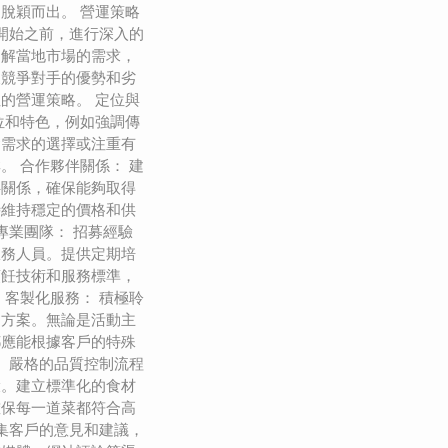
脫穎而出。 營運策略
在開始之前，進行深入的
了解當地市場的需求，
及競爭對手的優勢和劣
的營運策略。 定位與
位和特色，例如強調傳
食需求的選擇或注重有
。 合作夥伴關係： 建
伴關係，確保能夠取得
時維持穩定的價格和供
專業團隊： 招募經驗
服務人員。提供定期培
烹飪技術和服務標準，
 客製化服務： 積極聆
的方案。無論是活動主
都應能根據客戶的特殊
： 嚴格的品質控制流程
環。建立標準化的食材
確保每一道菜都符合高
收集客戶的意見和建議，