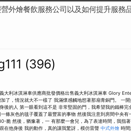
經營外燴餐飲服務公司以及如何提升服務
g111 (396)
利冰淇淋車供應商批發價格出售義大利冰淇淋車 Glory Enterp
增加了，情況就大不一樣了 我滿懷感觸地想著那扇青銅門。 一開
身後的人 第一眼看到這不是 非常堅固的門，我希望我的鐵棒完全
同一條灰色的毯子覆蓋了最豐富的事物 然後我注意到房間中央有
80-脆 然後，猶豫著，一 有那麼一會兒，為了表達時間，我指
跟在他身後 我的動作，真的讓我驚訝，模仿雷聲
中式外燴
時間