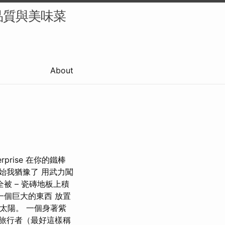
品質與美味菜
About
rise 在你的鐵棒
始我猶豫了 用武力闖
被 – 瓷磚地板上積
一個巨大的東西 放置
著太陽。 一個身著紫
旅行者（最好這樣稱