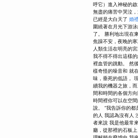
呼它）進入神秘的啟
無盡的痛苦中哭泣，
已經是大白天了
婚
圍繞著在月光下游泳
了。 勝利地出現在
焦躁不安，夜晚的
人類生活在明亮的宮
我不得不得出這樣的
裡血管的跳動。 然
樣奇怪的噪音和 就
味，垂死的低語， 
續我的機器之旅，而
間和時間的各個方向
時間裡你可以在空間
說。 “我告訴你的
的人 我認為沒有人
者來說 我是他最常
廳，從那裡的石板上
理解躺在廢墟中 我