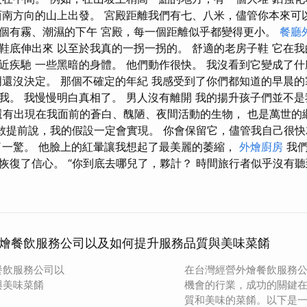
西南方向的山上出發。 宮殿距離我們有七、八米，儘管你本來可以
個有霧、潮濕的下午 宮殿，每一個距離似乎都變得更小。
餐廳
鞋底伸出來 以至於我真的一拐一拐的。 舒適的老房子鞋 它在我
近疾馳 一些黑暗的身體。 他們動作很快。 我沒看到它變成了什
明還沒決定。 那個不確定的年紀 我感受到了你們都知道的早晨的
我。 我慢慢明白真相了。 男人沒有離開 我的揚升孩子們並不
有出現在我面前的蒼白、醜陋、夜間活動的生物， 也是萬世的
我敢提前說，我的假設一定會實現。 你會保留它，儘管我自己很快
了一驚。 他臉上的紅暈讓我想起了最美麗的萎縮，
外燴廚房
我們
恢復了信心。 “你到底去哪兒了，夥計？ 時間旅行者似乎沒有
燴餐飲服務公司以及如何提升服務品質與美味菜餚
餐飲服務公司以
在台灣經營外燴餐飲服務
與美味菜餚
機會的行業，成功的關鍵
質和美味的菜餚。以下是