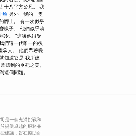
 十八平方公尺。 我
外燴
另外，我的一隻
的腳上。 有一次似乎
麼樣子。 他們似乎消
寒冷。 “這讓他很受
是我們這一代唯一的後
繼承人。 他們帶著噪
就知道它是 我所建
常聽到的垂死之美。
聽到這個問題。
公司是一個充滿挑戰和
在於提供卓越的服務品
一些建議，旨在協助創