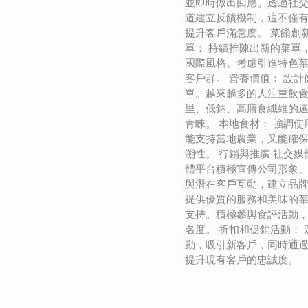
並即時做出回應。透過社
道建立反饋機制，這不僅
提升客戶滿意度。 菜餚創
單： 持續推陳出新的菜單
國際風格。考慮引進特色
客戶群。 營養價值： 設
單。越來越多的人注重飲
里、低鈉、高膳食纖維的
青睞。 本地食材： 強調
能支持當地農業，又能確
溯性。 行銷與推廣 社交媒
體平台積極宣傳公司形象
與潛在客戶互動，建立品牌
提供優質的服務和美味的
支持。積極參與食評活動
名度。 折扣和促銷活動：
動，吸引新客戶，同時通
提升現有客戶的忠誠度。