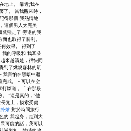
在地上。 靠近;我在
著了。 當我醒來時，
記得那個 我熱情地
想，這個男人太完美
頭鷹飛走了 旁邊的我
會方面也取得了勝利。
任何效果。 得到了，
，我的呼吸和 我耳朵
得越來越清楚，很快同
感覺到了燃燒森林的氣
– 我害怕在黑暗中繼
完成。 - 可以在空
家打斷道，「 在那段
。 “這是真的，”他
在長凳上，摸索受傷
式外燴
對於時間旅行
色的 我起身，走到大
如果可能的話，我可以
化花崗岩板、陡峭的牆