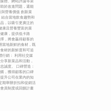
交媒體、網站評論等渠
有助於改進問題，還能
新與營養價值 創新菜
，結合當地飲食趨勢和
菜品，以吸引更廣泛的
計健康且營養豐富的菜
食健康，提供低卡路
選擇，將會贏得顧客的
使用當地新鮮的食材，既
保食材的新鮮度和可追
體行銷： 利用社交媒
、分享新菜品和活動，
忠誠度。 口碑營造：
菜餚，獲得顧客的口碑
，提升公司在業內的知
 定期舉辦折扣和促銷活
過會員制度或回饋計畫