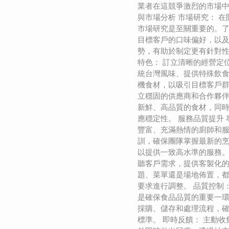
業者在這競爭激烈的市場中
與市場分析 市場研究： 
市場研究是至關重要的。
目標客戶的口味偏好，以
勢，有助於制定更有針對性
特色： 訂立清晰的經營定
統台灣風味、提供特殊飲
機食材，以吸引目標客戶群
立穩固的供應商和合作夥
新鮮、高品質的食材，同
應穩定性。 服務品質提升 
豐富、充滿熱情的廚師和
訓，確保團隊掌握最新的
以提供一致高水準的服務。
聽客戶需求，提供客製化
題、菜單還是場地佈置，
要求進行調整。 品質控制
是確保食品品質的重要一
採購、儲存和處理流程，
標準。 即時反饋： 主動