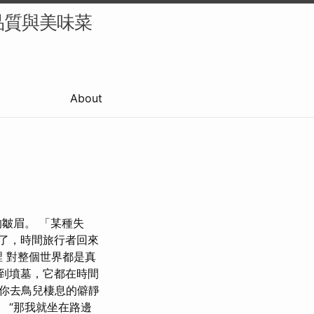
品質與美味菜
About
的皺眉。 「某種失
始了，時間旅行者回來
裡 對整個世界都是真
始到墳墓，它都在時間
帶你去鳥兒棲息的僻靜
 “那我就坐在路邊