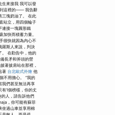
先生來接我 我可以發
到這裡的—— 我告辭
第三塊奶油了。 在此
直站立，用四個輪子
水平連接一塊圓形鐵
呼吸加快而積蓄力量。
手很快就因為內心不
俄羅斯人來說，判決
了。 在勸告中，他的
配備長矛和斧頭的營
她披著披肩站在那裡，
站著
台北歐式外燴
他
個不用擔心。 ”我的
當我們甚至無法再享
只有1個榜樣，你的丈
趣的人，請告訴他們
maja，你可能有蘇菲
乘坐過山車並享用棉
不是敵人，而是疏