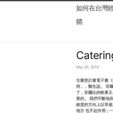
如何在台灣
餚
Caterin
May 20, 2014
古騰堡計畫電子書《鐵
明，」醫生說。 菲
了，菲爾比的軼事又
實的。 我們不斷地
維度的方向上以等速
地方 也不起作用；