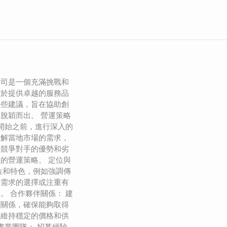
公司是一個充滿挑戰和
在於提供卓越的服務品
一些建議，旨在協助創
脫穎而出。 營運策略
在開始之前，進行深入的
了解當地市場的需求，
及競爭對手的優勢和劣
的營運策略。 定位與
位和特色，例如強調傳
食需求的選擇或注重有
。 合作夥伴關係： 建
伴關係，確保能夠取得
時維持穩定的價格和供
專業團隊： 招募經驗