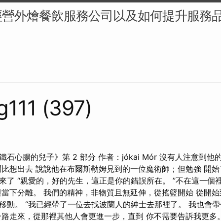
經營外燴餐飲服務公司以及如何提升服務
g111 (397)
石心腸的兒子》第 2 部分 作者：jókai Mór 沒有人注意到他
爾比想出去 說說他在布爾斯勒姆見到的一位魔術師；但勉強 開
來了 “親愛的，好的先生，這正是你的錯誤所在。 ”不在這一個
與當下分離。 我們的精神，非物質且無延伸，從搖籃開始 從開
移動。 “我已經帶了一位去找波蘭人的紳士去那裡了。 我也會
一路走來，從那裡其他人會更進一步，直到 你不需要告訴我更多。