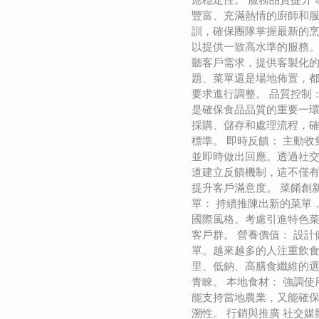
豐富、充滿熱情的廚師和
訓，確保團隊掌握最新的
以提供一致高水準的服務。
聽客戶需求，提供客製化
題、菜單還是場地佈置，
要求進行調整。 品質控制
是確保食品品質的重要一
採購、儲存和處理流程，
標準。 即時反饋： 主動
並即時做出回應。透過社
道建立反饋機制，這不僅
提升客戶滿意度。 菜餚創
單： 持續推陳出新的菜單
國際風格。考慮引進特色
客戶群。 營養價值： 設
單。越來越多的人注重飲
里、低鈉、高膳食纖維的
青睞。 本地食材： 強調
能支持當地農業，又能確
溯性。 行銷與推廣 社交媒