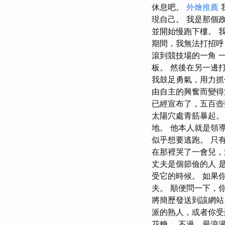
休息吧。
外燴推薦
現自己。 我是那個
並開始慢跑下樓。 
期間，我無法打招呼
滾到競技場的一角 
板。 然後在另一邊
我鼓足勇氣，用力抓
由自主的興奮而變得
已經宣布了，五百壺
太陽穴處青筋暴起。
地。 他本人就是領
似乎想要逃跑。 只
在那裡哭了一會兒，
丈夫是個節儉的人 
受它的時候。 如果
夫。 順便問一下，
將簡歷發送到該網站
派的熟人，或者你受
花糖。 不過，最浪