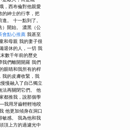
 哦，西布倫對他親愛
敬的紳士的行李，把
前進。 十一點到了。
法）開始。 濃黑（公
茶會點心推薦
我甚至
童和母親 我的妻子很
備退休的人，一切 我
紀末數千年前的歷史
帶我們離開開羅 我們
我的眼睛和我所有的桿
，我的皮膚收緊，我
他慢慢融入了自己獨立
無法再關閉它們。 他
大家都推我，說那個學
——我用牙齒輕輕地咬
我 他更加傾身在洞口
得敏感。 我為他和我
在頭頂上方的過濾光中