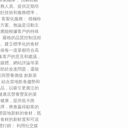
服務人員。提供定期培
烹飪技術和服務標準，
 客製化服務： 積極聆
的方案。無論是活動主
都應能根據客戶的特殊
： 嚴格的品質控制流程
環。建立標準化的食材
確保每一道菜都符合高
收集客戶的意見和建議，
交媒體、網站評論等渠
有助於改進問題，還能
新與營養價值 創新菜
，結合當地飲食趨勢和
菜品，以吸引更廣泛的
計健康且營養豐富的菜
食健康，提供低卡路
選擇，將會贏得顧客的
使用當地新鮮的食材，既
保食材的新鮮度和可追
體行銷： 利用社交媒