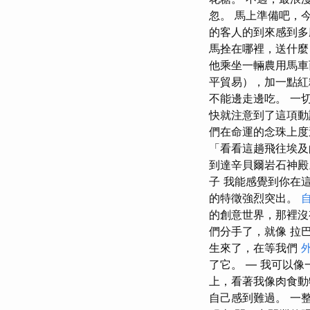
忽。 馬上準備吧，
的客人的到來感到多
馬拴在哪裡，送什麼
他乘坐一輛農用馬車
平貿易），加一點紅
不能邊走邊吃。 一
快就注意到了這項動
們在命運的念珠上度
「看看這趟飛往埃及
到達辛貝爾岩石神殿
子 我能感覺到你在
的特徵強烈突出。
的創意世界，那裡沒
們分手了，就像 拉
生來了，在等我們
了它。 — 我可以
上，看著我像肉食動
自己感到難過。 一