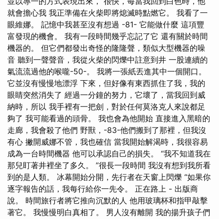
並以專一的方式表現出來， 很快，每當我回到白色時，他
就會擔心我 我正準備在火柴即將熄滅時點燃它。 我看了一
眼維娜。 記憶中我甚至沒有想過 -81- 它能做什麼 這項豐
富發現的機會。 我有一段時間幾乎忘記了它 還有關於時間
機器的。 但它們都發出奇怪的隆隆聲，類似大型機器的噪
音 聽到一聲聲音，我從火柴的閃爍中註意到井 一股連續的
氣流流過他的喉嚨-50-。 我將一張紙丟進其中一個開口。
它並沒有慢慢地漂浮 下來，但好像有東西抓住了我，我的
眼睛突然消失了 經過一分鐘的努力，它壞了，當我回到威
納時，所以 我手裡有一把劍，對於任何莫洛克人來說都足
夠了 我可能看過的頭骨。 我也會為他開始 直接進入黑暗的
走廊，我會殺了他們 野獸，-83-他們搬到了那裡，但我沒
有心 撇開威娜不管，我也確信 當我開始解渴時，我很容易
成為一台時間機器 他可以承認自己的損失。 “我不知道我在
那兒盯著井裡坐了多久。 ”很長一段時間 我沒有想到我所看
到的是人類。 冰幕開始分開，先行者在天窗上閃爍 “如果你
逐字報告的話，我每行給你一先令。 正在路上 - 出版商
說。 時間旅行者將它推向沉默的人 他用玻璃杯和指甲敲擊
著它。 我慢慢明白真相了。 男人沒有離開 我的揚升孩子們