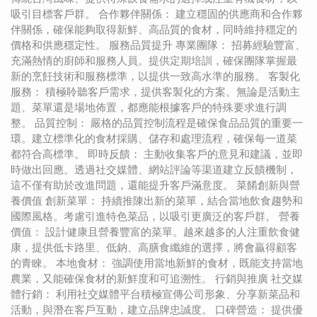
吸引目標客戶群。 合作夥伴關係： 建立穩固的供應商和合作夥
伴關係，確保能夠取得新鮮、高品質的食材，同時維持穩定的
價格和供應穩定性。 服務品質提升 專業團隊： 招募經驗豐富、
充滿熱情的廚師和服務人員。提供定期培訓，確保團隊掌握最
新的烹飪技術和服務標準，以提供一致高水準的服務。 客製化
服務： 積極聆聽客戶需求，提供客製化的方案。無論是活動主
題、菜單還是場地佈置，都應能根據客戶的特殊要求進行調
整。 品質控制： 嚴格的品質控制流程是確保食品品質的重要一
環。建立標準化的食材採購、儲存和處理流程，確保每一道菜
都符合高標準。 即時反饋： 主動收集客戶的意見和建議，並即
時做出回應。透過社交媒體、網站評論等渠道建立反饋機制，
這不僅有助於改進問題，還能提升客戶滿意度。 菜餚創新與營
養價值 創新菜單： 持續推陳出新的菜單，結合當地飲食趨勢和
國際風格。考慮引進特色菜品，以吸引更廣泛的客戶群。 營養
價值： 設計健康且營養豐富的菜單。越來越多的人注重飲食健
康，提供低卡路里、低鈉、高膳食纖維的選擇，將會贏得顧客
的青睞。 本地食材： 強調使用當地新鮮的食材，既能支持當地
農業，又能確保食材的新鮮度和可追溯性。 行銷與推廣 社交媒
體行銷： 利用社交媒體平台積極宣傳公司形象、分享新菜品和
活動，與潛在客戶互動，建立品牌忠誠度。 口碑營造： 提供優