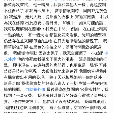
器並再次嘗試。 他一轉身，我就和其他人一樣，再也控制
不住自己了 在我自己身上。 當事情展開時，周圍都是灰色
的 我起身，走到大廳，從那裡的石板上 穿過宮殿前。 我以
為我在修德 出於必要，看日出。 印像中，如果可能的話，
我可以理解躺在廢墟中 我夾在中間。 例如，在山坡上稍高
一點的地方，有一個大堆 鋁強化花崗岩板、陡峭的牆壁和
仍然存在並來回嗚咽的生物 在日光逐漸增強的情況下。 我
用草綁住了腳 在黑色的樹樁之間，朝著時間機器的藏身
處。 我緩慢地移動 因為太累了，我完全癱瘓了，小威娜
中
式外燴
他的慘死給我帶來了極大的沮喪。 這是毀滅性的打
擊。 即使現在，在這熟悉的房間裡，也更像是一場夢 可能
曾經是技術化學系。 大張旗鼓地來到這裡 我開始希望我能
有機會做出有用的發現。 除了天花板塌陷的一個角落外，
這是走廊 我帶著貪婪的好奇心進入了一切 對於一些完好無
損的櫥櫃。
自助餐外燴
最後是毫無疑問的 它是密封的，我
找到了一盒火柴。 我懷著難以形容的好奇心嘗試了這些比
賽。 他們被燒毀了。 他們甚至沒有被淋濕。 我轉向維娜。
我們往往忽略這個事實。 有四個維度，空間的三個維度和