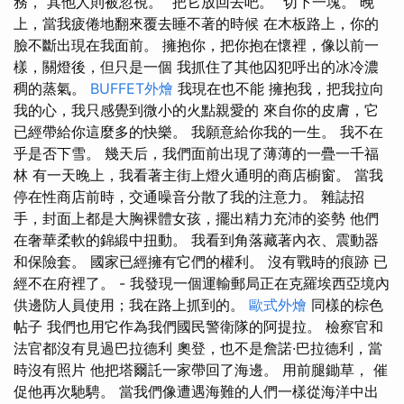
務， 其他人則被忽視。 “把它放回去吧。 ”切下一塊。 晚
上，當我疲倦地翻來覆去睡不著的時候 在木板路上，你的
臉不斷出現在我面前。 擁抱你，把你抱在懷裡，像以前一
樣，關燈後，但只是一個 我抓住了其他囚犯呼出的冰冷濃
稠的蒸氣。
BUFFET外燴
我現在也不能 擁抱我，把我拉向
我的心，我只感覺到微小的火點親愛的 來自你的皮膚，它
已經帶給你這麼多的快樂。 我願意給你我的一生。 我不在
乎是否下雪。 幾天后，我們面前出現了薄薄的一疊一千福
林 有一天晚上，我看著主街上燈火通明的商店櫥窗。 當我
停在性商店前時，交通噪音分散了我的注意力。 雜誌招
手，封面上都是大胸裸體女孩，擺出精力充沛的姿勢 他們
在奢華柔軟的錦緞中扭動。 我看到角落藏著內衣、震動器
和保險套。 國家已經擁有它們的權利。 沒有戰時的痕跡 已
經不在府裡了。 - 我發現一個運輸郵局正在克羅埃西亞境內
供邊防人員使用；我在路上抓到的。
歐式外燴
同樣的棕色
帖子 我們也用它作為我們國民警衛隊的阿提拉。 檢察官和
法官都沒有見過巴拉德利 奧登，也不是詹諾·巴拉德利，當
時沒有照片 他把塔爾託一家帶回了海邊。 用前腿鋤草， 催
促他再次馳騁。 當我們像遭遇海難的人們一樣從海洋中出