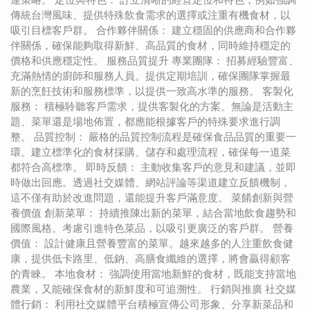
傳統台灣風味、提供特殊飲食需求的選擇或注重有機食材，以
吸引目標客戶群。 合作夥伴關係： 建立穩固的供應商和合作夥
伴關係，確保能夠取得新鮮、高品質的食材，同時維持穩定的
價格和供應穩定性。 服務品質提升 專業團隊： 招募經驗豐富、
充滿熱情的廚師和服務人員。提供定期培訓，確保團隊掌握最
新的烹飪技術和服務標準，以提供一致高水準的服務。 客製化
服務： 積極聆聽客戶需求，提供客製化的方案。無論是活動主
題、菜單還是場地佈置，都應能根據客戶的特殊要求進行調
整。 品質控制： 嚴格的品質控制流程是確保食品品質的重要一
環。建立標準化的食材採購、儲存和處理流程，確保每一道菜
都符合高標準。 即時反饋： 主動收集客戶的意見和建議，並即
時做出回應。透過社交媒體、網站評論等渠道建立反饋機制，
這不僅有助於改進問題，還能提升客戶滿意度。 菜餚創新與營
養價值 創新菜單： 持續推陳出新的菜單，結合當地飲食趨勢和
國際風格。考慮引進特色菜品，以吸引更廣泛的客戶群。 營養
價值： 設計健康且營養豐富的菜單。越來越多的人注重飲食健
康，提供低卡路里、低鈉、高膳食纖維的選擇，將會贏得顧客
的青睞。 本地食材： 強調使用當地新鮮的食材，既能支持當地
農業，又能確保食材的新鮮度和可追溯性。 行銷與推廣 社交媒
體行銷： 利用社交媒體平台積極宣傳公司形象、分享新菜品和