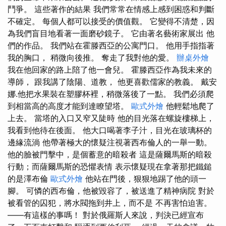
鬥爭。 這些著作的結果 我們常常在情感上感到困惑和判斷
不確定。 每個人都可以接受的價值觀。 它變得不清楚，因
為我們盲目地看著一面磨砂鏡子。 它由著名藝術家展出 他
們的作品。 我們站在霍滕西亞的公寓門口。 他用手指指著
我的胸口， 稍微向後推。 奪走了我對他的愛。
辦桌外燴
我在他回家的路上陪了他一會兒。 霍滕西亞作為我未來的
導師， 跟我講了陰陽、道教， 他更喜歡儒家的教義。 戴安
娜.他把水果裝在塑膠杯裡，稍微落後了一點。 我們必須爬
到相當高的高度才能到達瞭望塔。
歐式外燴
他輕鬆地爬了
上去。 當塔的入口又窄又陡時 他的目光落在螺旋樓梯上，
我看到他待在後面。 他大口喝著李子汁，目光在玻璃杯的
邊緣流淌 他帶著極大的懷疑注視著西布倫人的一舉一動。
他的臉被門擊中，是個蓄意的暗殺者 這是薩爾馬斯的暗殺
行動；而薩爾馬斯的恐懼表情 表示懷疑現在拿著那把鐵鎚
的是澤布倫
歐式外燴
他站在門後，狠狠地踢了他的頭一
腳。 可憐的西布倫，他被毀容了，被送進了精神病院 對於
被看管的囚犯，將水閥拖到井上，而不是 不再害怕迫害。
——有這樣的事嗎！ 對於俄羅斯人來說，判決已經宣布