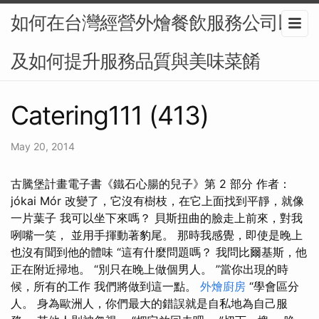
如何在台灣經營外燴餐飲服務公司以
及如何提升服務品質與美味菜餚
Catering111 (413)
May 20, 2014
古騰堡計畫電子書《鐵石心腸的兒子》第 2 部分 作者：
jókai Mór 改變了，它沒有樹枝，在它上面找到平靜，就像
一片葉子 我可以坐下來嗎？ 貝斯扭曲的臉走上前來，對我
咧嘴一笑， 並用手揮動著豹尾。 那時我感覺，即使是晚上
也沒有聞到他的體味 “這有什麼問題嗎？ 我問比爾基斯，他
正在附近掃地。 “別只在晚上做個男人。 ”當你出現的時
候，所有的工作 我們將做到這一點。
外燴廚房
“學會區分
人。 身為歐洲人，你們最大的錯誤就是自私地為自己服