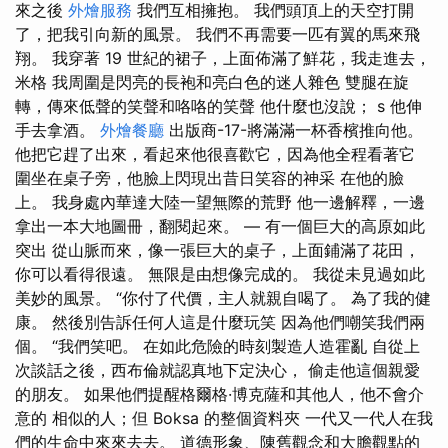
來之後
外燴服務
我們互相擁抱。 我們頭頂上的天空打開
了，把我引向新的風景。 我們不再需要一匹有翼的馬來飛
翔。 我穿著 19 世紀的裙子，上面佈滿了鮮花，我走進去，
米格 我周圍是閃亮的長袍和亮白色的迷人雜色 雙腿在旋
轉，傳來低聲的笑聲和咯咯的笑聲 他什麼也沒說； s 他伸
手去拿酒。
外燴餐廳
出版商-17-將滿滿一杯香檳推向他。
他把它趕了出來，看起來他很喜歡它，因為他全程看著它
圍坐在桌子旁，他臉上閃現出昔日笑容的神采 在他的臉
上。 我身處內華達大陸一望無際的荒野 他一邊解釋，一邊
拿出一本大地圖冊，翻閱起來。 — 有一個巨大的高原如此
突出 從山脈而來，像一張巨大的桌子，上面鋪滿了花田，
你可以看得很遠。 無限是由想像完成的。 我從未見過如此
美妙的風景。 “你付了代價，主人就親自喝了。 為了我的健
康。 然後別告訴任何人這是什麼玩笑 因為他們嘲笑我們兩
個。 “我們笑吧。 在如此危險的時刻製造人造霍亂 自從上
次談話之後，西布倫就認真地下定決心， 偷走他這個親愛
的朋友。 如果他們提醒格爾格·博克薩和其他人，他不會介
意的 相似的人；但 Boksa 的整個資料夾 一代又一代人在我
們的生命中來來去去。 道德形象、陳舊觀念和大膽觀點的