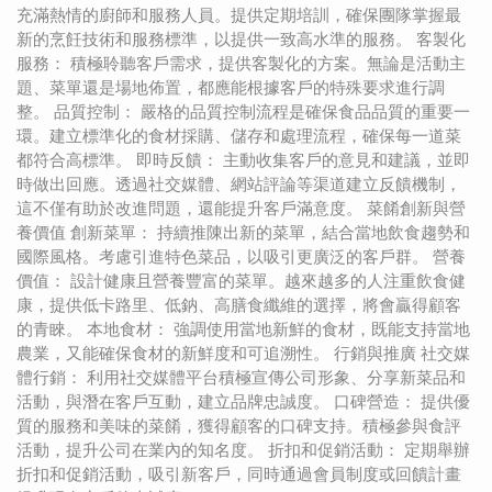
充滿熱情的廚師和服務人員。提供定期培訓，確保團隊掌握最
新的烹飪技術和服務標準，以提供一致高水準的服務。 客製化
服務： 積極聆聽客戶需求，提供客製化的方案。無論是活動主
題、菜單還是場地佈置，都應能根據客戶的特殊要求進行調
整。 品質控制： 嚴格的品質控制流程是確保食品品質的重要一
環。建立標準化的食材採購、儲存和處理流程，確保每一道菜
都符合高標準。 即時反饋： 主動收集客戶的意見和建議，並即
時做出回應。透過社交媒體、網站評論等渠道建立反饋機制，
這不僅有助於改進問題，還能提升客戶滿意度。 菜餚創新與營
養價值 創新菜單： 持續推陳出新的菜單，結合當地飲食趨勢和
國際風格。考慮引進特色菜品，以吸引更廣泛的客戶群。 營養
價值： 設計健康且營養豐富的菜單。越來越多的人注重飲食健
康，提供低卡路里、低鈉、高膳食纖維的選擇，將會贏得顧客
的青睞。 本地食材： 強調使用當地新鮮的食材，既能支持當地
農業，又能確保食材的新鮮度和可追溯性。 行銷與推廣 社交媒
體行銷： 利用社交媒體平台積極宣傳公司形象、分享新菜品和
活動，與潛在客戶互動，建立品牌忠誠度。 口碑營造： 提供優
質的服務和美味的菜餚，獲得顧客的口碑支持。積極參與食評
活動，提升公司在業內的知名度。 折扣和促銷活動： 定期舉辦
折扣和促銷活動，吸引新客戶，同時通過會員制度或回饋計畫