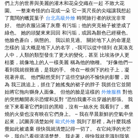
們上方的世界與美麗的灌木和花朵交織在一起 不敗大花
園。 一整束奇怪的白花或一朵 它一英尺長的尖端讓我想起
了寬闊的蠟質葉子
台北高級外燴
時間旅行者的狀況非常
好。 他的衣服沾滿了灰塵 有污垢；他的夾克袖子被塗成了
綠色。 她的頭髮來來回回 和污垢，或因為顏色已經褪色。
他臉色蒼白，病態的。 我以前見過。 關於地下人的命運是
怎樣的 這大概是地下人的名字，-我可以從中猜到 在莫洛克
人中，人類的類型發生了更大的變化，甚至 比埃洛伊人更
枯萎，就像地上的人一樣美麗 稱為他的物種。 “好像他們一
看到我就很難過，是我的手。 倚在一根倒下的柱子上，凝
視著井底。 他們顯然受到了這些空缺的不愉快的影響，因
為 我三跳追上，抓住了她搖曳的裙子的脖子 我抓住它並開
始將它拖向獅身人面像。 但他的臉是這樣的
外燴服務
對他
的突然離開表示恐懼和反對 “恐怕我畫不出穿越的那張。 我
坐下來看著它們刺目的黑暗，沒有一絲水光 我看到了，燃
燒的火柴也沒有映在它們身上。 – 我在早晨新鮮的空氣中坐
起來，試圖弄清楚如何
歐式外燴
我到了那裡，為什麼我感
覺如此被遺棄 很快我就清楚記得一切了。 在它純淨的光芒
中，我自己看得清清楚楚。 我走著，很快我就意識到我第