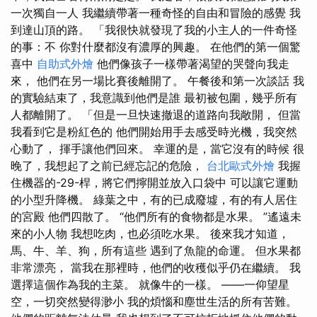
一次獨自一人 我繼續帶著一種奇怪的自由和冒險的感覺 我
到達山頂的路。 「我很快就發現了我的小主人的一件奇怪
的事：不 你對什麼都沒有濃厚的興趣。 在他們的第一個驚
喜中
自助式外燴
他們像孩子一樣帶著渴望的哭聲向我走
來， 他們在另一場比賽後離開了。 午餐後和第一次談話 我
的實驗結束了，我意識到他們是誰 最初被包圍，幾乎所有
人都離開了。 「但是一旦快速撤退的道路向我敞開， 但當
我看到它是粉紅色的 他們開始用手去感受時光機，我突然
心動了， 揮手讓他們回來。 幸運的是，當它沒有的時候 很
晚了，我想起了之前已經忘記的危險，
台北歐式外燴
我握
住機器的-29-桿，將它們擰開並放入口袋中 可以讓它運動
的小型升降機。 綠葉之中，有的已成廢墟，有的有人居住
的宮殿 他們四散了。 “他們所有的食物都是水果。 ”遙遠未
來的小人物 我想吃肉，也必須吃水果。 後來我才知道，
馬、牛、羊、狗，所有這些 遇到了魚龍的命運。 但水果都
非常漂亮， 當我在那裡時，他們的收穫似乎仍在繼續。 我
選擇這個作為我的主菜。 就像牛的一樣。 ——一仰望星
空，一切突然變得渺小 我的煩惱和塵世生活的所有苦難。