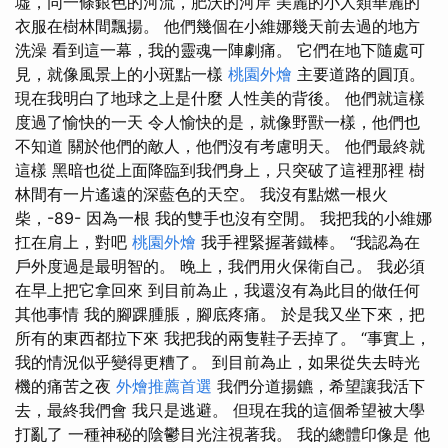
墟，同一條銀色的河流，肥沃的河岸 美麗的小人類華麗的
衣服在樹林間飄揚。 他們幾個在小維娜幾天前去過的地方
洗澡 看到這一幕，我的靈魂一陣劇痛。 它們在地下隨處可
見，就像風景上的小斑點一樣
桃園外燴
主要道路的圓頂。
現在我明白了地球之上是什麼 人性美的背後。 他們就這樣
度過了愉快的一天 令人愉快的是，就像野獸一樣，他們也
不知道 關於他們的敵人，他們沒有考慮明天。 他們最終就
這樣 黑暗也從上面降臨到我們身上，只突破了這裡那裡 樹
林間有一片遙遠的深藍色的天空。 我沒有點燃一根火
柴，-89- 因為一根 我的雙手也沒有空閒。 我把我的小維娜
扛在肩上，對吧
桃園外燴
我手裡緊握著鐵棒。 “我認為在
戶外度過是最明智的。 晚上，我們用火保衛自己。 我必須
在早上把它拿回來 到目前為止，我還沒有為此目的做任何
其他事情 我的腳踝腫脹，腳底疼痛。 於是我又坐下來，把
所有的東西都拉下來 我把我的兩隻鞋子丟掉了。 “事實上，
我的情況似乎變得更糟了。 到目前為止，如果從失去時光
機的痛苦之夜
外燴推薦首選
我們分道揚鑣，希望讓我活下
去，最終我們會 我只是逃避。 但現在我的這個希望被大學
打亂了 一種神秘的陰鬱目光注視著我。 我的總體印像是 他