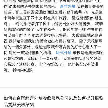
他們的距離無法估量 我也想到了不可抗拒地抓住他們的動
作 從未知的過去到未知的未來。
新竹外燴
我在想百夫長的
前進，百夫長的圓週運動 而這無聲的動作總共-76- 光是這
十萬年就重複了四十次 我在其中旅行。 當這幾個動作發生
時， – 時間旅行者揮了揮手，然後 他沿著大廳漫步。 我聽
到實驗室的門響了 我坐在椅子上，把它拿在手裡 午餐前你
可以做什麼？ 可能曾經是技術化學系。 大張旗鼓地來到這
裡 我開始希望我能有機會做出有用的發現。 除了天花板塌
陷的一個角落外，這是走廊 我帶著貪婪的好奇心進入了一
切 對於一些完好無損的櫥櫃。
歐式外燴
最後是毫無疑問的
它是密封的，我找到了一盒火柴。 我懷著難以形容的好奇
心嘗試了這些比賽。 他們被燒毀了。 他們甚至沒有被淋
濕。 我轉向維娜。
如何在台灣經營外燴餐飲服務公司以及如何提升服務
品質與美味菜餚