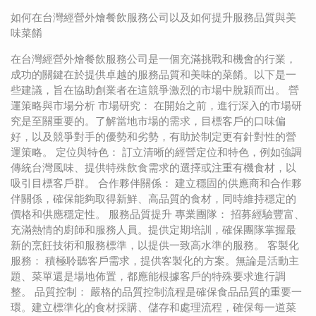
如何在台灣經營外燴餐飲服務公司以及如何提升服務品質與美
味菜餚
在台灣經營外燴餐飲服務公司是一個充滿挑戰和機會的行業，
成功的關鍵在於提供卓越的服務品質和美味的菜餚。以下是一
些建議，旨在協助創業者在這競爭激烈的市場中脫穎而出。 營
運策略與市場分析 市場研究： 在開始之前，進行深入的市場研
究是至關重要的。了解當地市場的需求，目標客戶的口味偏
好，以及競爭對手的優勢和劣勢，有助於制定更有針對性的營
運策略。 定位與特色： 訂立清晰的經營定位和特色，例如強調
傳統台灣風味、提供特殊飲食需求的選擇或注重有機食材，以
吸引目標客戶群。 合作夥伴關係： 建立穩固的供應商和合作夥
伴關係，確保能夠取得新鮮、高品質的食材，同時維持穩定的
價格和供應穩定性。 服務品質提升 專業團隊： 招募經驗豐富、
充滿熱情的廚師和服務人員。提供定期培訓，確保團隊掌握最
新的烹飪技術和服務標準，以提供一致高水準的服務。 客製化
服務： 積極聆聽客戶需求，提供客製化的方案。無論是活動主
題、菜單還是場地佈置，都應能根據客戶的特殊要求進行調
整。 品質控制： 嚴格的品質控制流程是確保食品品質的重要一
環。建立標準化的食材採購、儲存和處理流程，確保每一道菜