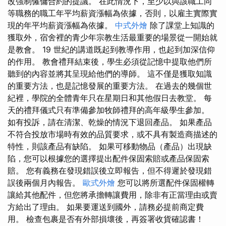
改強制僱傭合約的提議。 在此情況下，至少以與該職工同
等職務的職工年平均薪資漲幅為依據，否則，以雇主實際實
現的年平均薪資漲幅為依據。
中式外燴
除了課堂上知識的
獲取外，宿舍裡的青少年宗教生活最重要的場景從一開始就
是教會。 19 世紀的講道既起到教導作用，也起到加深信仰
的作用。 教會禮拜結束後，學生必須從記憶中提取他們所
聽到的內容並將其呈現給他們的導師。 這不僅是獲取知識
的重要方法，也是記憶發展的重要方法。 在過去的幾個世
紀裡，學院的全體青年只在星期日和其他假日去教堂。 每
天的禮拜儀式只有準備參加牧師禮拜的高年級學生參加。
如有投訴，請在清潔、乾燥的情況下退回產品。 如果產品
不符合投放市場時有效的品質要求，或不具有製造商描述的
特性，則該產品有缺陷。 如果可移動物品（產品）出現缺
陷，您可以根據您的選擇提出配件保固索賠或產品保固索
賠。 您有義務在發現錯誤後立即報告，但不得遲於發現錯
誤後兩個月內報告。
歐式外燴
您可以將所選配件保固權轉
讓給其他配件，但您將承擔轉讓費用，除非有正當理由或賣
方給出了理由。 如果要運送到國外，請務必提前商定費
用。 檢查包裹是否有外部損壞後，再簽署收貨確認書！