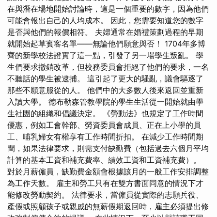
在與潛在場地開始討論時，這是一個重要的數字，因為他們
可能會報出自己的人均成本。 因此，您需要知道您的數字
是否與他們的報價相符。 夫婦通常在婚禮策劃過程的早期
就開始起草賓客名單——無論他們願意與否！ 1704年多博
齊的新學校法證實了這一點，引發了另一場學生叛亂。 學
生們要求撤銷改革，但校務委員會拒絕了他們的要求，一名
不聽話的學生被逮捕。 這引起了更大的騷亂，議會驅逐了
那些不願意服從的人。 他們中的大多數人後來返回並重新
入讀大學。 德布勒森管教學院的學生生活從一開始就由學
生社團的組織和倡議決定。 《勞動法》也規定了工作時間
優惠，例如工會幹部、勞資委員會成員、正在上小學的員
工、哺乳婦女有權享有工作時間折扣。 在減少工作時間期
間，如果法律要求，則需支付缺勤費（包括過去六個月平均
計算的基本工資和補充費率、績效工資和工資補充費）。
對於月薪僱員，缺勤費金額會根據該月的一般工作安排調整
為工作天數。 雇主和勞工只有在雙方書面同意的情況下才
能修改勞動契約。 法律要求，當僱員從實際的志願兵役、
產假或照顧孩子或親戚的無薪假期返回時，雇主必須提出修