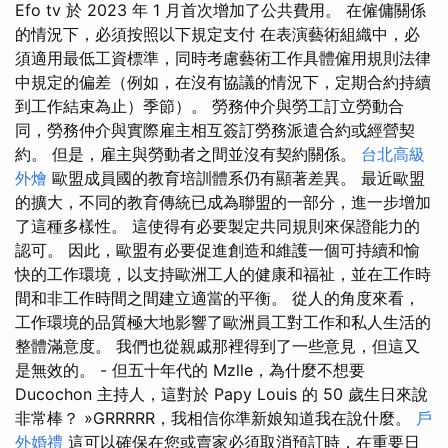
Efo tv 於 2023 年 1 月首次增加了公共費用。 在僱傭關係
的情況下，必須按照以下規定支付 在表演藝術組織中，必
須適用最低工資標準，同時考慮藝術工作具體僱用規則法律
中規定的偏差（例如，在沒有協議的情況下，定期合約持續
到工作結束為止）季節）。 勞務仲介與勞工訂立勞動合
同，勞務仲介與實際雇主相互簽訂勞務派遣合約或經營契
約。 但是，雇主與勞動者之間並沒有契約關係。
台北高級
外燴
歐盟成員國的教育培訓體系仍有顯著差異。 最近歐盟
的擴大，不同的教育傳統已成為聯盟的一部分，進一步增加
了這種多樣性。 這使得有必要製定共同規則來保證能力的
認可。 因此，歐盟有必要促進創造和維護一個可持續和愉
快的工作環境，以支持歐洲工人的健康和福祉，並在工作時
間和非工作時間之間建立適當的平衡。 從人的角度來看，
工作環境的品質極大地影響了歐洲員工對工作和私人生活的
整體滿意度。 我們也從親戚那裡得到了一些意見，但這又
是無效的。 - 但五十年代的 Mzlle，為什麼不想要​​
Ducochon 主持人，這對於 Papy Louis 的 50 歲生日來說
非常棒？ »GRRRRR，我相信你準新娘知道我在說什麼。
戶
外婚禮
這可以確保在您或賣家必須取消預訂時，在重要日