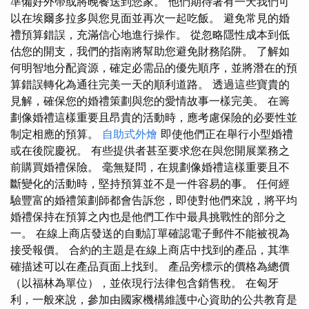
準備好外帶或將晚餐送到您家。 他們期待著有一天我們可
以在埃爾多拉多與您見面並再次一起吃飯。 避免常見的婚
禮預算錯誤，充滿信心地進行操作。 從忽略隱性成本到低
估您的開支，我們的指南將幫助您避免財務陷阱。 了解如
何明智地分配資源，確定必需品的優先順序，並將潛在的預
算錯誤轉化為通往完美一天的順利道路。 透過這些寶貴的
見解，確保您的婚禮策劃與您的愛情故事一樣完美。 在籌
劃像婚禮這樣重要且昂貴的活動時，應考慮保險的必要性並
制定相應的預算。
自助式外燴
即使他們正在舉行小型婚禮
或在後院慶祝。 有些提供者甚至要求您在與您開展業務之
前購買婚禮保險。 毫無疑問，在規劃像婚禮這樣重要且不
斷變化的活動時，堅持預算並不是一件容易的事。 任何經
驗豐富的婚禮策劃師都會告訴您，即使對他們來說，將平均
婚禮保持在預算之內也是他們工作中最具挑戰性的部分之
一。 在線上商店發送的自動訂單確認電子郵件不能被視為
接受報價。 合約的主題是在線上商店中找到的產品，其準
確描述可以在產品頁面上找到。 產品旁標示的價格為總價
（以福林為單位），並依現行法律包含銷售稅。 在匈牙
利，一般來說，參加由國家機構維護中心資助的公共教育是