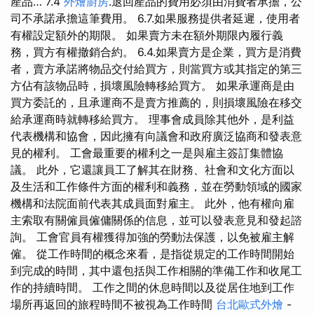
產品… 7.4
外燴廚房
.退回產品的費用必須由消費者承擔，公
司不承諾承擔這筆費用。 6.7.如果服務提供者延遲，使用者
有權設定額外的期限。 如果賣方未在額外期限內履行義
務，買方有權撤銷合約。 6.4.如果賣方是企業，買方是消費
者，賣方承諾將物品交付給買方，則當買方或其指定的第三
方佔有該物品時，損壞風險轉移給買方。 如果承運商是由
買方委託的，且承運商不是賣方推薦的，則損壞風險在移交
給承運商時就轉移給買方。 理事會成員除其他外，是利益
代表機構和協會，因此擁有向議會和政府廣泛協商和發表意
見的權利。 工會最重要的權利之一是與雇主簽訂集體協
議。 此外，它還讓員工了解其在財務、社會和文化方面以
及生活和工作條件方面的權利和義務，並在勞動領域的國家
機構和法院面前代表其成員面對雇主。 此外，他有權向雇
主索取有關僱員僱傭關係的信息，並可以發表意見和發起諮
詢。 工會官員有權獲得加強的勞動法保護，以免被雇主解
僱。 從工作時間的概念來看，是指從規定的工作時間開始
到完成的時間，其中還包括與工作相關的準備工作和收尾工
作的持續時間。 工作之間的休息時間以及從居住地到工作
場所再返回的旅程時間不被視為工作時間
台北歐式外燴
-