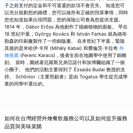
子之前支付的定金和不可退還的款項不會丟失。 知道您可
以充分規劃您的婚禮，您可以做所有正確的預算事情，同時
您也知道如果出現問題，您的保險公司會為您提供支援。
1814 年，Gábor Erőss 為他創作了描繪植物的面板。 早在
18 世紀中葉，György Kovács 和 István Farkas 就為德布
勒森的印刷廠製作了一些銅版畫。 在本世紀下半葉，緊隨
其後的是米哈伊·卡拜 (Mihály Kabai) 和費倫茨·卡拉奇
外
燴推薦
(Ferenc Karacs)，後者生前在地圖學中使用了銅雕
刻。 當時，圍繞著厄羅斯兄弟亞諾什和加博爾組織了一個
小圈子。 他們的活動主要得到了 Ézsaiás Budai 教授的支
持。 Schönior（主要照顧者）是由 Togatus 學生從完成學
業的同學中選出的。
如何在台灣經營外燴餐飲服務公司以及如何提升服務
品質與美味菜餚