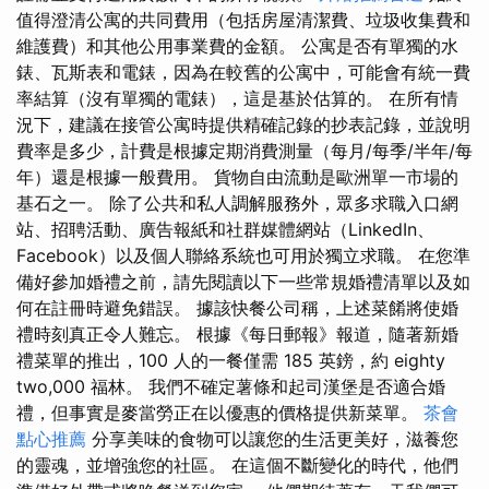
值得澄清公寓的共同費用（包括房屋清潔費、垃圾收集費和
維護費）和其他公用事業費的金額。 公寓是否有單獨的水
錶、瓦斯表和電錶，因為在較舊的公寓中，可能會有統一費
率結算（沒有單獨的電錶），這是基於估算的。 在所有情
況下，建議在接管公寓時提供精確記錄的抄表記錄，並說明
費率是多少，計費是根據定期消費測量（每月/每季/半年/每
年）還是根據一般費用。 貨物自由流動是歐洲單一市場的
基石之一。 除了公共和私人調解服務外，眾多求職入口網
站、招聘活動、廣告報紙和社群媒體網站（LinkedIn、
Facebook）以及個人聯絡系統也可用於獨立求職。 在您準
備好參加婚禮之前，請先閱讀以下一些常規婚禮清單以及如
何在註冊時避免錯誤。 據該快餐公司稱，上述菜餚將使婚
禮時刻真正令人難忘。 根據《每日郵報》報道，隨著新婚
禮菜單的推出，100 人的一餐僅需 185 英鎊，約 eighty
two,000 福林。 我們不確定薯條和起司漢堡是否適合婚
禮，但事實是麥當勞正在以優惠的價格提供新菜單。
茶會
點心推薦
分享美味的食物可以讓您的生活更美好，滋養您
的靈魂，並增強您的社區。 在這個不斷變化的時代，他們