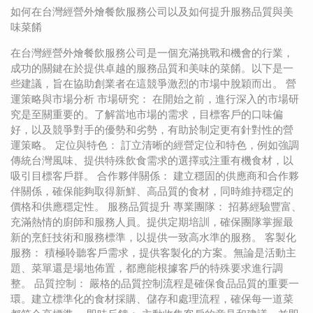
如何在台灣經營外燴餐飲服務公司以及如何提升服務品質與美
味菜餚
在台灣經營外燴餐飲服務公司是一個充滿挑戰和機會的行業，
成功的關鍵在於提供卓越的服務品質和美味的菜餚。以下是一
些建議，旨在協助創業者在這競爭激烈的市場中脫穎而出。 營
運策略與市場分析 市場研究： 在開始之前，進行深入的市場研
究是至關重要的。了解當地市場的需求，目標客戶的口味偏
好，以及競爭對手的優勢和劣勢，有助於制定更有針對性的營
運策略。 定位與特色： 訂立清晰的經營定位和特色，例如強調
傳統台灣風味、提供特殊飲食需求的選擇或注重有機食材，以
吸引目標客戶群。 合作夥伴關係： 建立穩固的供應商和合作夥
伴關係，確保能夠取得新鮮、高品質的食材，同時維持穩定的
價格和供應穩定性。 服務品質提升 專業團隊： 招募經驗豐富、
充滿熱情的廚師和服務人員。提供定期培訓，確保團隊掌握最
新的烹飪技術和服務標準，以提供一致高水準的服務。 客製化
服務： 積極聆聽客戶需求，提供客製化的方案。無論是活動主
題、菜單還是場地佈置，都應能根據客戶的特殊要求進行調
整。 品質控制： 嚴格的品質控制流程是確保食品品質的重要一
環。建立標準化的食材採購、儲存和處理流程，確保每一道菜