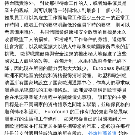
待命職責除外。 對於那些待命工作的人，或者如果僱員是
業主的親戚，則可以將這一時間增加到最多十二個小時。
如果員工可以為雇主工作而無需工作至少三分之一的正常工
作時間，或者工作的要求明顯低於僱員平時的要求，則可以
考慮備用職位。 共同體職業健康和安全政策的目標是永久
改善歐盟工人的福祉。 它考慮到工作條件的身體、道德和
社會方面，以及歐盟擴大以納入中歐和東歐國家所帶來的新
挑戰。 歐盟職業健康與安全法規的推出極大地促進了這些
國家工人處境的改善。 在匈牙利，水果和蔬菜產量已經下
降，因此現在所需的體力勞動大大減少。 Europass 系統讓
歐洲不同地區的技能和資格變得清晰易懂。 歐盟和歐洲經
濟區所有國家均設立了國家歐洲通票中心，作為人們尋求歐
洲通票系統資訊的主要聯絡點。 歐洲資格架構是歐盟委員
會在承認專業能力過程中的關鍵優先事項。 該框架的主要
目標是在不同國家的資格體系之間建立聯繫，並確保資格的
順利轉移和認可。 Eurofound 的工作有助於規劃和發展歐
洲更好的生活和工作條件。 如果您從自己的祖國搬到另一
個歐盟國家並打算定居並隨身攜帶您的汽車，您必須在那裡
註冊並支付適用於該汽車的所有稅款。
外燴推薦首選
始終