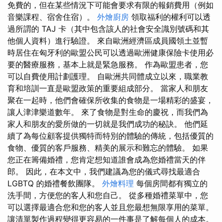
免費的，但在某些情況下可能會要求有限的報銷費用（例如
音樂課程、宿舍住宿）。
外燴廚房
領取福利的權利可以透
過所謂的 TAJ 卡（其中包含該人的社會安全識別號碼和其
他個人資料）進行驗證。 來自歐洲經濟區成員國領土並暫
時居住在匈牙利的歐盟公民可以透過歐洲健康保險卡使用必
要的醫療服務，基本上就是緊急服務。 作為歐盟患者，您
可以自費使用計劃護理。 自歐洲共同體成立以來，職業教
育和培訓一直是歐盟政策的重要組成部分。 當家人和朋友
聚在一起時，他們會確保所收集的食物是一場精彩的盛宴，
讓人津津樂道數年。 來了食物是對生命的慶祝，而我們為
家人和朋友的愛所做的一切就是我們成功的秘訣。 他們延
續了為每位顧客提供獨特而特別的體驗的傳統，包括優質的
食物、優質的客戶服務、精美的展示和難忘的體驗。 如果
您正在籌備婚禮，您肯定想知道誰會成為您婚禮當天的伴
郎。 因此，在本文中，我們建議為您的儀式尋找最適合
LGBTQ 的婚禮餐飲團隊。
外燴料理
每個房間都有獨立的
洗手間，方便您的客人和您自己。 從多種婚禮菜單中，您
可以選擇最適合您和您的客人並且您最想無限享用的菜單。
讓清單製作過程變得更容易的一件事是了解每個人的成本。