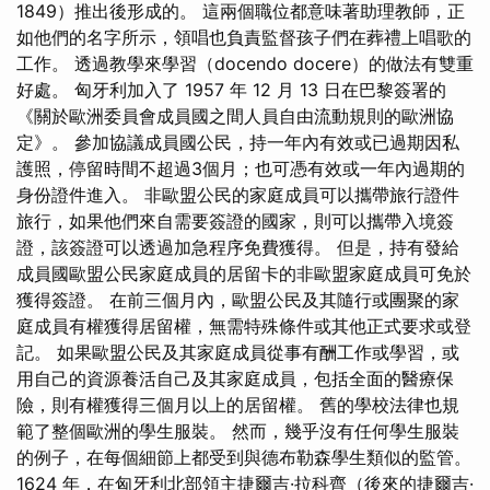
1849）推出後形成的。 這兩個職位都意味著助理教師，正
如他們的名字所示，領唱也負責監督孩子們在葬禮上唱歌的
工作。 透過教學來學習（docendo docere）的做法有雙重
好處。 匈牙利加入了 1957 年 12 月 13 日在巴黎簽署的
《關於歐洲委員會成員國之間人員自由流動規則的歐洲協
定》。 參加協議成員國公民，持一年內有效或已過期因私
護照，停留時間不超過3個月；也可憑有效或一年內過期的
身份證件進入。 非歐盟公民的家庭成員可以攜帶旅行證件
旅行，如果他們來自需要簽證的國家，則可以攜帶入境簽
證，該簽證可以透過加急程序免費獲得。 但是，持有發給
成員國歐盟公民家庭成員的居留卡的非歐盟家庭成員可免於
獲得簽證。 在前三個月內，歐盟公民及其隨行或團聚的家
庭成員有權獲得居留權，無需特殊條件或其他正式要求或登
記。 如果歐盟公民及其家庭成員從事有酬工作或學習，或
用自己的資源養活自己及其家庭成員，包括全面的醫療保
險，則有權獲得三個月以上的居留權。 舊的學校法律也規
範了整個歐洲的學生服裝。 然而，幾乎沒有任何學生服裝
的例子，在每個細節上都受到與德布勒森學生類似的監管。
1624 年，在匈牙利北部領主捷爾吉·拉科齊（後來的捷爾吉·