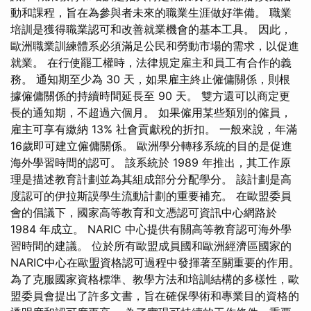
動和課程，旨在為參與者未來的職業生涯做好準備。 職業
培訓是獲得職業認可和改善就業機會的基本工具。 因此，
歐洲職業訓練體系必須滿足公民和勞動市場的需求，以促進
就業。 在行使罷工權時，法律規定雇主和員工有合作的義
務。 通知期至少為 30 天，如果雇主終止僱傭關係，則根
據僱傭關係的持續時間延長至 90 天。 雙方還可以商定更
長的通知期，不超過六個月。 如果僱用某些類別的僱員，
雇主可享有繳納 13% 社會貢獻稅的折扣。 一般來說，年滿
16歲即可建立僱傭關係。 歐洲學分轉移系統的目的是促進
海外學習時間的認可。 該系統於 1989 年推出，其工作原
理是描述教育計劃並為其組成部分分配學分。 該計劃是高
度認可的伊拉斯謨學生流動計劃的重要補充。 在歐盟委員
會的倡議下，國家高等教育和文憑認可資訊中心網路於
1984 年成立。 NARIC 中心提供有關高等教育認可海外學
習時間的建議。 位於所有歐盟成員國和歐洲經濟區國家的
NARIC中心在歐盟資格認可過程中發揮著至關重要的作用。
為了克服國家資格標準、教學方法和培訓結構的多樣性，歐
盟委員會提出了許多文書，旨在確保學術和專業目的資格的