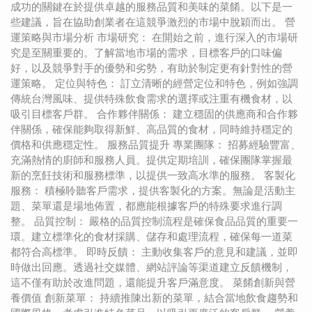
成功的關鍵在於提供卓越的服務品質和美味的菜餚。以下是一
些建議，旨在協助創業者在這競爭激烈的市場中脫穎而出。 營
運策略與市場分析 市場研究： 在開始之前，進行深入的市場研
究是至關重要的。了解當地市場的需求，目標客戶的口味偏
好，以及競爭對手的優勢和劣勢，有助於制定更有針對性的營
運策略。 定位與特色： 訂立清晰的經營定位和特色，例如強調
傳統台灣風味、提供特殊飲食需求的選擇或注重有機食材，以
吸引目標客戶群。 合作夥伴關係： 建立穩固的供應商和合作夥
伴關係，確保能夠取得新鮮、高品質的食材，同時維持穩定的
價格和供應穩定性。 服務品質提升 專業團隊： 招募經驗豐富、
充滿熱情的廚師和服務人員。提供定期培訓，確保團隊掌握最
新的烹飪技術和服務標準，以提供一致高水準的服務。 客製化
服務： 積極聆聽客戶需求，提供客製化的方案。無論是活動主
題、菜單還是場地佈置，都應能根據客戶的特殊要求進行調
整。 品質控制： 嚴格的品質控制流程是確保食品品質的重要一
環。建立標準化的食材採購、儲存和處理流程，確保每一道菜
都符合高標準。 即時反饋： 主動收集客戶的意見和建議，並即
時做出回應。透過社交媒體、網站評論等渠道建立反饋機制，
這不僅有助於改進問題，還能提升客戶滿意度。 菜餚創新與營
養價值 創新菜單： 持續推陳出新的菜單，結合當地飲食趨勢和