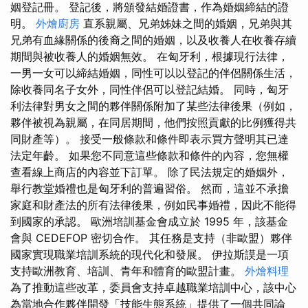
姻登記冊。 登記後，將頒發結婚證書，作為婚姻締結的證
明。
外燴廚房
直系親屬、兄弟姊妹之間的婚姻，兄弟與其
兄弟有血緣關係的後裔之間的婚姻，以及收養人在收養存續
期間與被收養人的婚姻無效。 在匈牙利，根據現行法律，
一男一女可以締結婚姻，同性可以以登記的伴侶關係生活，
除收養同名子女外，同性伴侶可以登記結婚。 同時，匈牙
利法律對男女之間的夥伴關係附加了某些法律後果（例如，
夥伴被視為親屬，在同居期間，他們按照貢獻的比例獲得共
同財產等）。 接受一般條款和條件即表示買方聲明其已達
法定年齡。 如果您不同意這些條款和條件的內容，您無權
查看線上商店的內容並下訂單。 除了民法規定的婚姻外，
舉行教堂婚禮也是匈牙利的普遍習俗。 然而，這並不承擔
家庭和財產法的所有法律後果，例如民事婚禮，因此不能得
到國家的承認。 歐洲培訓基金會成立於 1995 年，該基金
會與 CEDEFOP 密切合作。 其任務是支持（非歐盟）夥伴
國家實現職業培訓系統的現代化和發展。 伊拉斯謨是一項
支持歐洲教育、培訓、青年和體育的歐盟計畫。
外燴料理
為了推動這些改革，委員會支持卓越職業培訓中心，該中心
為當地合作夥伴開發「技能生態系統」提供了一個共同論