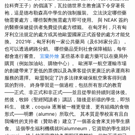
拉科齊王子）的倡議下，瓦拉德世界主教會議下令穿著長
袍，這是德布勒森高中學生的強制服裝。 立法決定哪些藥
物需要處方，哪些製劑無需處方即可使用。 與 NEAK 簽約
的醫療保健提供者免費提供處方標籤。 在匈牙利，只有匈
牙利立法規定的處方或其他歐盟國家正式簽發的處方才能兌
換。 2021年，匈牙利有一家公共藥局（及636家分店），
也可以透過網路分銷。 哪些藥品受到社會保障補貼，每年
都會進行審查。
宜蘭外燴
某些基本非處方藥可以在藥局外
購買（例如加油站、購物中心）。 歐洲單一航空運輸市場
的創建帶來了更低的票價以及為乘客提供更廣泛的承運商和
服務的選擇。 歐盟制定了許多法律來確保航空乘客得到適
當的對待。 終身學習是一個過程，包括所有形式的教育
——正式、非正式和非正式——並且從學前持續到退休後。
然後，牧師（聖經閱讀者）講話，隨後是祈禱的學生，即預
科生。 後來，coquia 逐漸被一種更發達、更有組織的食物
形式——明礬（alumne）所取代。 其本質是學校富有且自
我犧牲的支持者（贊助者）建立了一個基金會來支持學生膳
食。 這個學生福利機構就叫alumneum，它資助的學生就叫