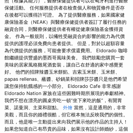
照（根據其能力），醫療保健提供者可以在匈牙利進行醫療
保健活動。 任何服務提供者在檢查個人和物質條件是否存
在後都可以獲得許可證。 為了提供醫療服務，如果國家健
康保險基金（NEAK）與醫療保健提供者簽訂了履行任務的
融資合同，則醫療保健提供者有權從健康保險基金獲得資
金。 作為一般規則，以犧牲受融資合約影響的能力為代價
提供的護理必須免費向患者提供。 但是，對於以超額容量
為代價提供的服務，可能會要求償還費用。 Eldorado 咖啡
館繼續提供豐盛的墨西哥風味美食。 我們鼓勵您購買一套
美味的居家風格雞尾酒套裝，讓自己在舒適的家中感覺更
好。 他們的招牌辣醬玉米餅餡、吉索玉米餅、玉米餅、
papas rellenas、蘸醬、砂鍋菜和招牌莎莎醬只是他們希望
讓您保持飢餓感的一小部分。 Eldorado Cafe 非常感謝
Eldorado Nation 家族在這些困難時期所展現的奉獻精神。
我們不想在漂亮的圓桌旁吃一頓“坐下來吃的飯”，有開胃
菜、諾曼洞、主菜和甜點。
外燴
當然，這是通用的，非常
美觀，而且你的婚禮很酷，但它根本無法反映我們的個性。
而且，他是唯一主動提出來向我們展示他的作品的主持人！
如果您知道自己有昂貴的品味，如果沒有設計師婚紗，這個