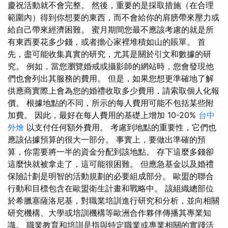
慶祝活動就不會完整。 然後，重要的是採取措施（在合理
範圍內）得到你想要的東西，而不會給你的肩膀帶來壓力或
給自己帶來經濟困難。 蜜月期間您最不應該考慮的就是所
有東西要花多少錢，或者擔心家裡堆積如山的賬單。 首
先，盡可能收集真實的研究，尤其是關於引文和數據的研
究。 例如，當您瀏覽婚戒或攝影師的網站時，您會發現他
們也會列出其服務的費用。 但是，如果您想更準確地了解
供應商實際上會為您的婚禮收取多少費用，請索取個人化報
價。 根據地點的不同，所示的每人費用可能不包括某些附
加費。 因此，最好在每人費用的基礎上增加 10-20%
台中
外燴
以支付任何額外費用。 考慮到地點的重要性，它們也
應該佔據預算的很大一部分。 事實上，要做出準確的預
算，你需要將一半的資金分配到該地點。 存下這麼多錢卻
這麼快就被拿走了，這可能很困難。 但應急基金以及婚禮
保險計劃是明智的活動規劃的必要組成部分。 歐盟的聯合
行動和目標包含在歐盟衛生計畫和戰略中。 該組織總部位
於希臘塞薩洛尼基，對職業培訓進行研究和分析，並向相關
研究機構、大學或培訓機構等歐洲合作夥伴傳播其專業知
識。 職業教育和培訓是指與特定職業或專業相關的實踐活