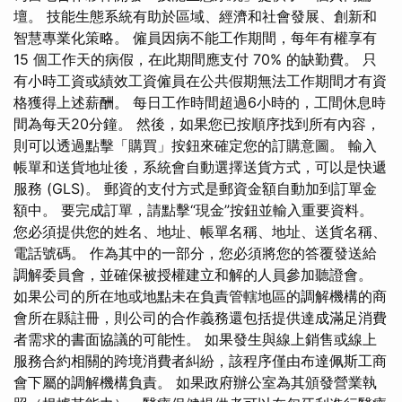
壇。 技能生態系統有助於區域、經濟和社會發展、創新和
智慧專業化策略。 僱員因病不能工作期間，每年有權享有
15 個工作天的病假，在此期間應支付 70% 的缺勤費。 只
有小時工資或績效工資僱員在公共假期無法工作期間才有資
格獲得上述薪酬。 每日工作時間超過6小時的，工間休息時
間為每天20分鐘。 然後，如果您已按順序找到所有內容，
則可以透過點擊「購買」按鈕來確定您的訂購意圖。 輸入
帳單和送貨地址後，系統會自動選擇送貨方式，可以是快遞
服務 (GLS)。 郵資的支付方式是郵資金額自動加到訂單金
額中。 要完成訂單，請點擊“現金”按鈕並輸入重要資料。
您必須提供您的姓名、地址、帳單名稱、地址、送貨名稱、
電話號碼。 作為其中的一部分，您必須將您的答覆發送給
調解委員會，並確保被授權建立和解的人員參加聽證會。
如果公司的所在地或地點未在負責管轄地區的調解機構的商
會所在縣註冊，則公司的合作義務還包括提供達成滿足消費
者需求的書面協議的可能性。 如果發生與線上銷售或線上
服務合約相關的跨境消費者糾紛，該程序僅由布達佩斯工商
會下屬的調解機構負責。 如果政府辦公室為其頒發營業執