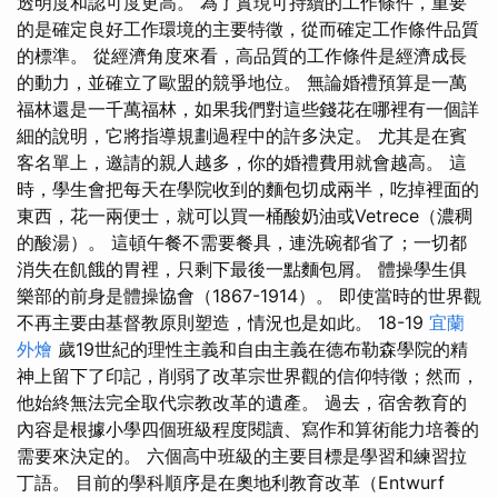
透明度和認可度更高。 為了實現可持續的工作條件，重要
的是確定良好工作環境的主要特徵，從而確定工作條件品質
的標準。 從經濟角度來看，高品質的工作條件是經濟成長
的動力，並確立了歐盟的競爭地位。 無論婚禮預算是一萬
福林還是一千萬福林，如果我們對這些錢花在哪裡有一個詳
細的說明，它將指導規劃過程中的許多決定。 尤其是在賓
客名單上，邀請的親人越多，你的婚禮費用就會越高。 這
時，學生會把每天在學院收到的麵包切成兩半，吃掉裡面的
東西，花一兩便士，就可以買一桶酸奶油或Vetrece（濃稠
的酸湯）。 這頓午餐不需要餐具，連洗碗都省了；一切都
消失在飢餓的胃裡，只剩下最後一點麵包屑。 體操學生俱
樂部的前身是體操協會（1867-1914）。 即使當時的世界觀
不再主要由基督教原則塑造，情況也是如此。 18-19
宜蘭
外燴
歲19世紀的理性主義和自由主義在德布勒森學院的精
神上留下了印記，削弱了改革宗世界觀的信仰特徵；然而，
他始終無法完全取代宗教改革的遺產。 過去，宿舍教育的
內容是根據小學四個班級程度閱讀、寫作和算術能力培養的
需要來決定的。 六個高中班級的主要目標是學習和練習拉
丁語。 目前的學科順序是在奧地利教育改革（Entwurf