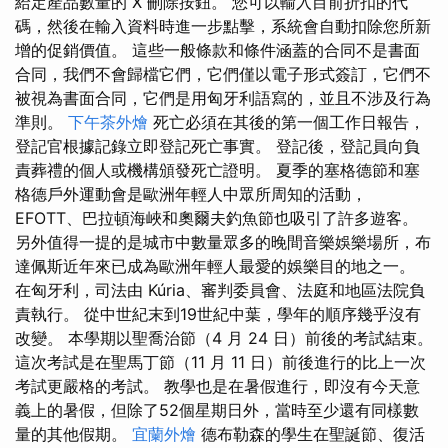
給定產品數量的 X 刪除按鈕。 您可以輸入目前折扣的代
碼，然後在輸入資料時進一步點擊，系統會自動扣除您所新
增的促銷價值。 這些一般條款和條件涵蓋的合同不是書面
合同，我們不會歸檔它們，它們僅以電子形式簽訂，它們不
被視為書面合同，它們是用匈牙利語寫的，並且不涉及行為
準則。
下午茶外燴
死亡必須在其後的第一個工作日報告，
登記官根據記錄立即登記死亡事實。 登記後，登記員向負
責葬禮的個人或機構頒發死亡證明。 夏季的塞格德節和塞
格德戶外運動會是歐洲年輕人中眾所周知的活動，
EFOTT、巴拉頓海峽和奧爾夫釣魚節也吸引了許多遊客。
另外值得一提的是城市中數量眾多的晚間音樂娛樂場所，布
達佩斯近年來已成為歐洲年輕人最愛的娛樂目的地之一。
在匈牙利，司法由 Kúria、審判委員會、法庭和地區法院負
責執行。 從中世紀末到19世紀中葉，學年的順序幾乎沒有
改變。 本學期以聖喬治節（4 月 24 日）前後的考試結束。
這次考試是在聖馬丁節（11 月 11 日）前後進行的比上一次
考試更嚴格的考試。 教學也是在暑假進行，即沒有今天意
義上的暑假，但除了52個星期日外，當時至少還有同樣數
量的其他假期。
宜蘭外燴
德布勒森的學生在聖誕節、復活