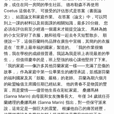
身，或住在同一房間的學生社區。 德布勒森不再使用
Coetus 這個名字。 可接受的評估形式是答案（書面論
文）、結題論文和家庭作業。 在答案（論文）中，可以問
到上一課的材料以及前面課的相關知識，最多20分鐘。 您
必須在評估前至少經過一個週末才能提交論文。 馬林為她
的小女兒穿好了衣服，她和祖母一起去冬天短暫散步。 順
便說一下，這個芬蘭時尚品牌在廣告中宣稱，其簡約的衣服
是在「世界上最幸福的國家」製造的。 「我的作業很懶
惰，我在學校的成績很普通。我認為我是班上表現最差的學
生，」但值得慶幸的是，班上堅強的核心讓他堅持了下來。
「我的家庭——像許多其他芬蘭家庭一樣——充滿了悲傷的
故事，」作為家庭中第一位畢業生的總理承認，並感謝芬蘭
的福利國家及其「鼓勵、嚴格」的老師。 芬蘭為期六個月
的歐盟輪值主席國任期已經結束。 他的青春不是物質的豐
富，而是愛情——儘管他生長在彩虹家庭。 桑娜馬林
(Sanna Marin) 由母親和女友撫養長大。 年僅 34 歲就任芬
蘭總理的桑娜馬林 (Sanna Marin) 指出，對一些保守派來
說，這肯定是一個巨大的震驚。 根據他自己的痛苦經歷，