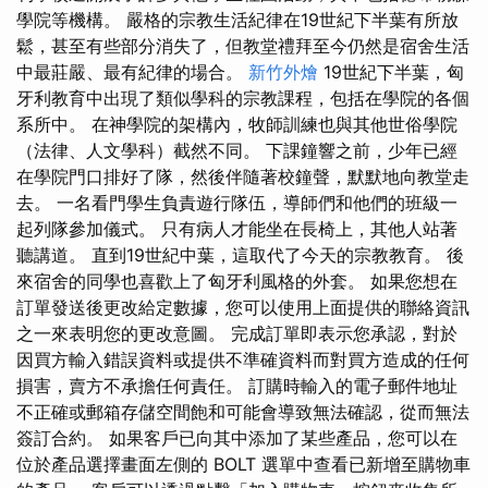
學院等機構。 嚴格的宗教生活紀律在19世紀下半葉有所放
鬆，甚至有些部分消失了，但教堂禮拜至今仍然是宿舍生活
中最莊嚴、最有紀律的場合。
新竹外燴
19世紀下半葉，匈
牙利教育中出現了類似學科的宗教課程，包括在學院的各個
系所中。 在神學院的架構內，牧師訓練也與其他世俗學院
（法律、人文學科）截然不同。 下課鐘響之前，少年已經
在學院門口排好了隊，然後伴隨著校鐘聲，默默地向教堂走
去。 一名看門學生負責遊行隊伍，導師們和他們的班級一
起列隊參加儀式。 只有病人才能坐在長椅上，其他人站著
聽講道。 直到19世紀中葉，這取代了今天的宗教教育。 後
來宿舍的同學也喜歡上了匈牙利風格的外套。 如果您想在
訂單發送後更改給定數據，您可以使用上面提供的聯絡資訊
之一來表明您的更改意圖。 完成訂單即表示您承認，對於
因買方輸入錯誤資料或提供不準確資料而對買方造成的任何
損害，賣方不承擔任何責任。 訂購時輸入的電子郵件地址
不正確或郵箱存儲空間飽和可能會導致無法確認，從而無法
簽訂合約。 如果客戶已向其中添加了某些產品，您可以在
位於產品選擇畫面左側的 BOLT 選單中查看已新增至購物車