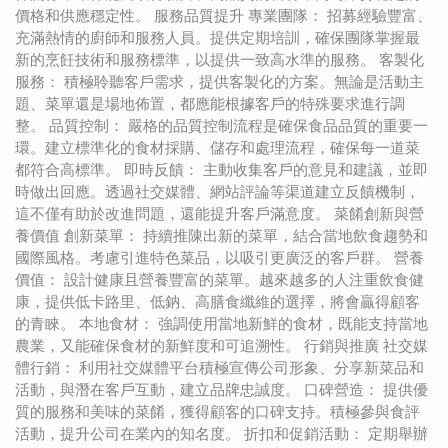
價格和供應穩定性。 服務品質提升 專業團隊： 招募經驗豐富、
充滿熱情的廚師和服務人員。提供定期培訓，確保團隊掌握最
新的烹飪技術和服務標準，以提供一致高水準的服務。 客製化
服務： 積極聆聽客戶需求，提供客製化的方案。無論是活動主
題、菜單還是場地佈置，都應能根據客戶的特殊要求進行調
整。 品質控制： 嚴格的品質控制流程是確保食品品質的重要一
環。建立標準化的食材採購、儲存和處理流程，確保每一道菜
都符合高標準。 即時反饋： 主動收集客戶的意見和建議，並即
時做出回應。透過社交媒體、網站評論等渠道建立反饋機制，
這不僅有助於改進問題，還能提升客戶滿意度。 菜餚創新與營
養價值 創新菜單： 持續推陳出新的菜單，結合當地飲食趨勢和
國際風格。考慮引進特色菜品，以吸引更廣泛的客戶群。 營養
價值： 設計健康且營養豐富的菜單。越來越多的人注重飲食健
康，提供低卡路里、低鈉、高膳食纖維的選擇，將會贏得顧客
的青睞。 本地食材： 強調使用當地新鮮的食材，既能支持當地
農業，又能確保食材的新鮮度和可追溯性。 行銷與推廣 社交媒
體行銷： 利用社交媒體平台積極宣傳公司形象、分享新菜品和
活動，與潛在客戶互動，建立品牌忠誠度。 口碑營造： 提供優
質的服務和美味的菜餚，獲得顧客的口碑支持。積極參與食評
活動，提升公司在業內的知名度。 折扣和促銷活動： 定期舉辦