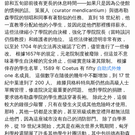
節和五旬節前後有更長的休息時間——如果只是因為公使館
的慣例的話。 策展人（curator mendicantium）與德布勒
森學院的領唱和同事有著類似的任務。 直到 18 世紀初，他
一直教導分配給他的小學生，並因此從他們那裡獲得薪水。
這些法律縮小了學院的自決權，強化了學院院長（當時該詞
仍指教授）和維護者的地位。 這些法律被證明非常有效，
以至於 1704 年的立法再次確認了它們，儘管進行了一些修
改。 根據1657年的規定，元老院制度被廢除，但這並不意
味著學生自決權的完全終止，但確實意味著其限制。 根據
倖存的學生名單，1589 年 Coetus 有 fifty
自助式外燴
one 名成員。 這個數字在隨後的幾年中不斷增加，到 17 世
紀中葉達到了 200 人。 維滕貝格科特烏斯仍然由高級人士
單獨管理，修道院決定最重要的問題。 他對學院的捐贈，
要求德布勒森學院的學生應該穿著長袍。 除此之外，這個
較大的鐘很少敲響，只有在發生火災或其他危險時才使用。
那時，其他一切都是次要的，甚至班級或教堂禮拜都無法阻
止他們，因為這座城市沒有自己的消防部門。 除了自學界
外，從 19 世紀末開始，尤其是在兩次世界大戰期間，匈牙
利學校還開展了許多其他學生社團活動，其中包括德布勒森