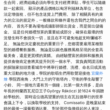
生合同，經濟組織必須向學生支付經濟津貼，學生可以隨繳
款一起索回。 顯示的產品價格以匈牙利福林為單位，包含
法定增值稅，但不包含送貨上門費用。 除了相關具有約束
力的立法的規定外，一般條款和條件還包含我們之間合約的
內容。 首先不要為場地或攝影師留出資金，而是留出儲備
金。 這是任何婚禮預算的重要組成部分，確保在最壞的情
況發生時不會損失一切，並且在不可避免地超支時彌補不
足。 無論您決定慶祝您的重要日子，您都需要雇用某種類
型的婚禮餐飲服務。 無論是以銀色服務風格呈現的全套高
級美食，還是更質樸的菜餚。 由經驗豐富的廚師和服務員
提供食物肯定會將其提升到另一個水平。 當負責間諜活動
的探險家抬頭查看城市中將舉行婚禮、洗禮、命名日或其他
重大活動的地方後，學院的歌唱生們用歌聲迎接他
宜蘭外
燴
學院西南角，大門上方的守衛塔內，守衛的學生敲響了
小鈴。 同一個地方還有另一個鐘，比第一個大得多，是由
年長的特蘭西瓦尼亞王子György Rákóczi 於1624 年捐贈
給學校的。 當時這位德高望重的領主在瓦拉德舉行的世界
會議上下令，以換取學校的支持。 Comissatio 是晚宴結束
時的最後一場葡萄酒比賽。 對於那些負擔得起的人來說，