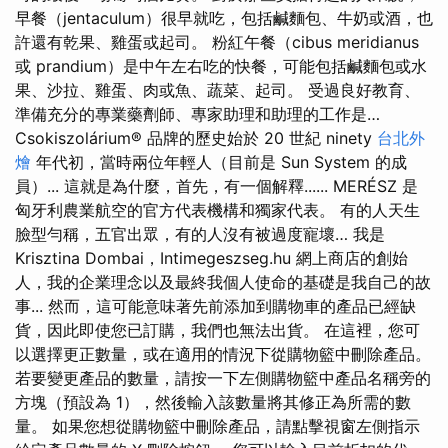
早餐（jentaculum）很早就吃，包括鹹麵包、牛奶或酒，也
許還有乾果、雞蛋或起司。 粉紅午餐（cibus meridianus
或 prandium）是中午左右吃的快餐，可能包括鹹麵包或水
果、沙拉、雞蛋、肉或魚、蔬菜、起司。 受過良好教育、
準備充分的專業藥劑師、專家助理和助理的工作是…
Csokiszolárium® 品牌的歷史始於 20 世紀 ninety
台北外
燴
年代初，當時兩位年輕人（目前是​​ Sun System 的成
員）... 這就是為什麼，首先，有一個解釋...... MERÉSZ 是
匈牙利農業航空的官方代表機構和獨家代表。 有的人天生
臉型勻稱，五官出眾，有的人沒有被過度寵壞… 我是
Krisztina Dombai，Intimegeszseg.hu 網上商店的創始
人，我的企業理念以及最終我個人使命的基礎是我自己的故
事... 然而，這可能意味著先前添加到購物車的產品已經缺
貨，因此即使您已訂購，我們也無法出貨。 在這裡，您可
以選擇更正數量，或在適用的情況下從購物籃中刪除產品。
若要變更產品的數量，請按一下左側購物籃中產品名稱旁的
方塊（預設為 1），然後輸入該數量將其修正為所需的數
量。 如果您想從購物籃中刪除產品，請點擊視窗左側指示