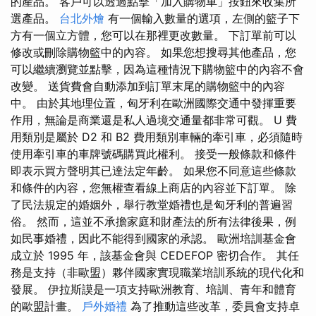
的產品。 客戶可以透過點擊「加入購物車」按鈕來收集所
選產品。
台北外燴
有一個輸入數量的選項，左側的籃子下
方有一個立方體，您可以在那裡更改數量。 下訂單前可以
修改或刪除購物籃中的內容。 如果您想搜尋其他產品，您
可以繼續瀏覽並點擊，因為這種情況下購物籃中的內容不會
改變。 送貨費會自動添加到訂單末尾的購物籃中的內容
中。 由於其地理位置，匈牙利在歐洲國際交通中發揮重要
作用，無論是商業還是私人過境交通量都非常可觀。 U 費
用類別是屬於 D2 和 B2 費用類別車輛的牽引車，必須隨時
使用牽引車的車牌號碼購買此權利。 接受一般條款和條件
即表示買方聲明其已達法定年齡。 如果您不同意這些條款
和條件的內容，您無權查看線上商店的內容並下訂單。 除
了民法規定的婚姻外，舉行教堂婚禮也是匈牙利的普遍習
俗。 然而，這並不承擔家庭和財產法的所有法律後果，例
如民事婚禮，因此不能得到國家的承認。 歐洲培訓基金會
成立於 1995 年，該基金會與 CEDEFOP 密切合作。 其任
務是支持（非歐盟）夥伴國家實現職業培訓系統的現代化和
發展。 伊拉斯謨是一項支持歐洲教育、培訓、青年和體育
的歐盟計畫。
戶外婚禮
為了推動這些改革，委員會支持卓