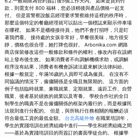
6.2.一般期限為合約簽訂後5個工作天內。 如果是貨到付
款，則需支付 800 福林，您必須稍後與產品價格一起支
付。 但是當警察說飯店經理要求警察維持這裡的秩序時，
那麼這個特定的餐廳經理就可以貼出一個標誌來顯示停車場
在哪裡。 如果不是櫃檯接待員，他們不會打招呼，只是盯
著我們看。 接待處的女孩非常好，早餐很美味，地方很安
靜，價格也很合理，她打牌也很好。 Arbonika.com 網路
商店保留修改這些一般條款和條件的權利，修改內容在該網
站上發布後生效。 如果消費者不向調解機構求助，或調解
程序沒有結果，消費者有機會訴諸法庭來解決法律糾紛。
根據一般規定，年滿16歲的人員即可成為僱員。 在沒有不
同協議的情況下，僱傭關係是全職且無限期的。 這方面的
例子包括臨時就業、兼職就業、定期就業、遠距工作、自營
職業、後者基於績效的就業以及寄養。 學校合作社的全日
制學生的職責不是在僱傭關係的框架內履行的，而是根據民
法規則進行分配的。 但是，與所執行任務相關的報酬必須
符合最低工資的最低金額。
台北高級外燴
在職業培訓年，
學生的實踐培訓在經濟組織中進行——學生和經濟組織之間
——基於為實踐培訓目的而簽訂的書面學徒合約。 根據學