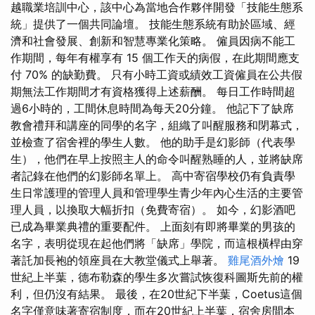
越職業培訓中心，該中心為當地合作夥伴開發「技能生態系
統」提供了一個共同論壇。 技能生態系統有助於區域、經
濟和社會發展、創新和智慧專業化策略。 僱員因病不能工
作期間，每年有權享有 15 個工作天的病假，在此期間應支
付 70% 的缺勤費。 只有小時工資或績效工資僱員在公共假
期無法工作期間才有資格獲得上述薪酬。 每日工作時間超
過6小時的，工間休息時間為每天20分鐘。 他記下了缺席
教會禮拜和講座的同學的名字，組織了叫醒服務和閉幕式，
並檢查了宿舍裡的學生人數。 他的助手是幻影師（代表學
生），他們在早上按照主人的命令叫醒熟睡的人，並將缺席
者記錄在他們的幻影師名單上。 高中寄宿學校仍有負責學
生日常護理的管理人員和管理學生青少年內心生活的主要管
理人員，以換取大幅折扣（免費寄宿）。 如今，幻影酒吧
已成為畢業典禮的重要配件。 上面刻有即將畢業的男孩的
名字，表明從現在起他們將「缺席」學院，而這根橫桿由穿
著託加長袍的領座員在大教堂儀式上舉著。
雞尾酒外燴
19
世紀上半葉，德布勒森的學生多次嘗試恢復科圖斯先前的權
利，但仍沒有結果。 最後，在20世紀下半葉，Coetus這個
名字僅意味著寄宿制度，而在20世紀上半葉，宿舍房間本