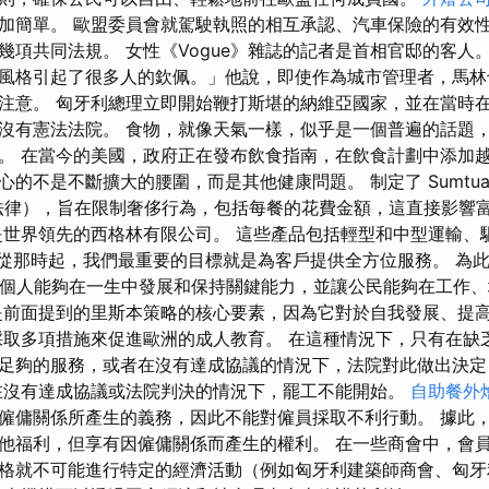
加簡單。 歐盟委員會就駕駛執照的相互承認、汽車保險的有效
幾項共同法規。 女性《Vogue》雜誌的記者是首相官邸的客人
風格引起了很多人的欽佩。」他說，即使作為城市管理者，馬林
注意。 匈牙利總理立即開始鞭打斯堪的納維亞國家，並在當時
沒有憲法法院。 食物，就像天氣一樣，似乎是一個普遍的話題
。 在當今的美國，政府正在發布飲食指南，在飲食計劃中添加越
的不是不斷擴大的腰圍，而是其他健康問題。 制定了 Sumtuar
lanes 法律），旨在限制奢侈行為，包括每餐的花費金額，這直接影
界領先的西格林有限公司。 這些產品包括輕型和中型運輸、驅動和... 
年，從那時起，我們最重要的目標就是為客戶提供全方位服務。 為此
旨在使個人能夠在一生中發展和保持關鍵能力，並讓公民能夠在工作
是前面提到的里斯本策略的核心要素，因為它對於自我發展、提
採取多項措施來促進歐洲的成人教育。 在這種情況下，只有在缺
足夠的服務，或者在沒有達成協議的情況下，法院對此做出決定
在沒有達成協議或法院判決的情況下，罷工不能開始。
自助餐外
僱傭關係所產生的義務，因此不能對僱員採取不利行動。 據此
他福利，但享有因僱傭關係而產生的權利。 在一些商會中，會
格就不可能進行特定的經濟活動（例如匈牙利建築師商會、匈牙