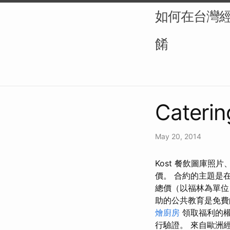
如何在台灣
餚
Caterin
May 20, 2014
Kost 餐飲圖庫照
價。 合約的主題是
總價（以福林為單位
助的公共教育是免費
燴廚房
領取福利的權
行驗證。 來自歐洲