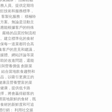
服務人員。提供定期培
烹飪技術和服務標準，
 客製化服務： 積極聆
的方案。無論是活動主
都應能根據客戶的特殊
： 嚴格的品質控制流程
環。建立標準化的食材
確保每一道菜都符合高
收集客戶的意見和建議，
交媒體、網站評論等渠
有助於改進問題，還能
新與營養價值 創新菜
，結合當地飲食趨勢和
菜品，以吸引更廣泛的
計健康且營養豐富的菜
食健康，提供低卡路
選擇，將會贏得顧客的
使用當地新鮮的食材，既
保食材的新鮮度和可追
體行銷： 利用社交媒