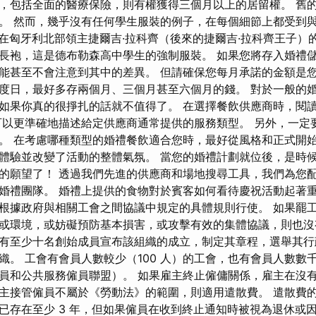
，包括全面的醫療保險，則有權獲得三個月以上的居留權。 舊
。 然而，幾乎沒有任何學生服裝的例子，在每個細節上都受到
年，在匈牙利北部領主捷爾吉·拉科齊（後來的捷爾吉·拉科齊王子
長袍，這是德布勒森高中學生的強制服裝。 如果您將存入婚禮
能甚至不會注意到其中的差異。 但請確保您每月承諾的金額是您
度日，最好多存兩個月、三個月甚至六個月的錢。 對於一般的
如果你真的很掙扎的話就不值得了。 在選擇餐飲供應商時，閱
可以更準確地描述給定供應商通常提供的服務類型。 另外，一定
。 在考慮哪種類型的婚禮餐飲適合您時，最好從風格和正式開始
體驗並改變了活動的整體氣氛。 當您的婚禮計劃就位後，是時
的願望了！ 透過我們先進的供應商和場地搜尋工具，我們為您
婚禮團隊。 婚禮上提供的食物對於賓客如何看待慶祝活動起著重
根據政府與相關工會之間協議中規定的具體規則行使。 如果罷
或環境，或妨礙預防基本損害，或攻擊有效的集體協議，則也沒
有至少十名創始成員宣布該組織的成立，制定其章程，選舉其行
織。 工會有會員人數較少（100 人）的工會，也有會員人數數
員和公共服務僱員聯盟）。 如果雇主終止僱傭關係，雇主在沒
主接管僱員不屬於《勞動法》的範圍，則適用遣散費。 遣散費
已存在至少 3 年，但如果僱員在收到終止通知時被視為退休或