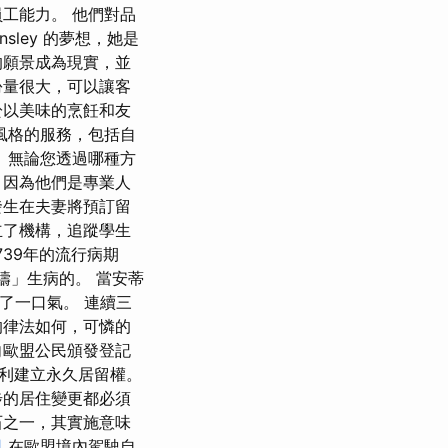
工能力。 他們對品
nsley 的夢想，她是
的願景成為現實，並
份量很大，可以讓客
力於以美味的烹飪和友
風格的服務，包括自
 無論您透過哪種方
，因為他們是專業人
發生在夫妻將預訂留
立了機構，追蹤學生
39年的流行病期
禱」生病的。 當安蒂
 確實鬆了一口氣。 連續三
的律法如何，可憐的
向歐盟公民頒發登記
利建立永久居留權。
步的居住變更都必須
石之一，其實施意味
司
在歐盟境內駕駛自