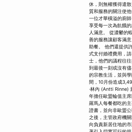
休，則無權獲得遣散
質和服務的關注使他們成
一位才華橫溢的廚師
享受每一次為飢餓的
人滿意。 從濃鬱的蝦
善的服務讓顧客滿
助餐。 他們還提供
式支付婚禮費用，請
士，他們的議程往往
到最後一刻或沒有儘
的宗教生活，並與學
間，10月份造成3
·林內 (Antti Rin
年擔任歐盟輪值主席
羅馬人每餐都吃的主
證書，並向非歐盟公
之後，主管政府機關
向負責新居住地的市
著引入切實可行的規