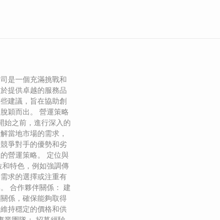
公司是一個充滿挑戰和
在於提供卓越的服務品
一些建議，旨在協助創
脫穎而出。 營運策略
在開始之前，進行深入的
了解當地市場的需求，
及競爭對手的優勢和劣
的營運策略。 定位與
位和特色，例如強調傳
食需求的選擇或注重有
。 合作夥伴關係： 建
伴關係，確保能夠取得
時維持穩定的價格和供
專業團隊： 招募經驗