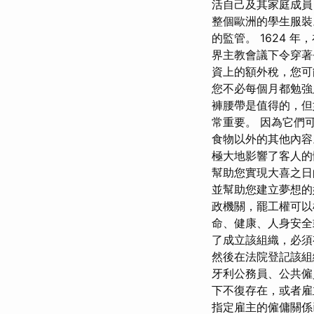
活自己及其家庭成員
整個歐洲的學生服裝
的監管。 1624 
界主教會議下令穿著
資上的額外稅，您可
您不必每個月都勉強
褲腰帶是值得的，但
常重要。 因為它們
食物以外的其他內容
極大地影響了客人的
幫助您實現大喜之日
並幫助您建立夢想的
政機關，罷工權可以
命、健康、人身安全
了成立該組織，必須
然後在法院登記該組
牙利公務員、公共僱
下不復存在，或者雇
指定雇主的僱傭關係