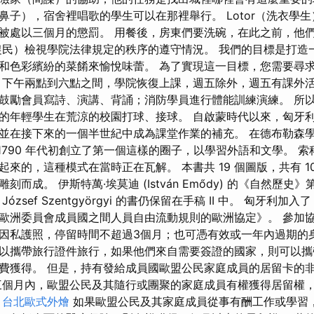
鼻子），宿舍裡唱歌的學生可以在那裡舉行。 Lotor（洗衣學
被處以三個月的懲罰。 用餐後，房東們要洗碗，在此之前，他
農民）檢視學院法律規定的秩序的遵守情況。 我們的目標是打造
和色彩繽紛的菜餚來愉悅味蕾。 為了實現這一目標，您需要尋
 下午兩點到六點之間，學院恢復上課，週五除外，週五有課外活
鼓勵會員寫詩、演講、背誦；消防學員進行體能訓練演練。 所
的年輕學生在荒涼的校園打球、接球。 自啟蒙時代以來，匈牙
在接下來的一個半世紀中成為課堂作業的補充。 在德布勒森學院，
nai 於 1790 年代初創立了第一個這樣的圈子，以學習外語和文學。
來的，這種模式在當時正在瓦解。 本書共 19 個圖版，共有 1
而成。 伊斯特萬·埃莫迪 (István Emődy) 的《自然歷史
sef Szentgyörgyi 的書仍保留在手稿 II 中。 匈牙利加入了 19
歐洲委員會成員國之間人員自由流動規則的歐洲協定》。 參加
因私護照，停留時間不超過3個月；也可憑有效或一年內過期的
以攜帶旅行證件旅行，如果他們來自需要簽證的國家，則可以攜
費獲得。 但是，持有發給成員國歐盟公民家庭成員的居留卡的
三個月內，歐盟公民及其隨行或團聚的家庭成員有權獲得居留權
。
台北歐式外燴
如果歐盟公民及其家庭成員從事有酬工作或學習