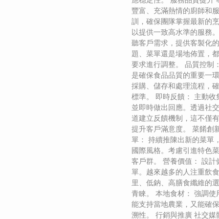
豐富、充滿熱情的廚師和
訓，確保團隊掌握最新的
以提供一致高水準的服務。
聽客戶需求，提供客製化
題、菜單還是場地佈置，
要求進行調整。 品質控制
是確保食品品質的重要一
採購、儲存和處理流程，
標準。 即時反饋： 主動
並即時做出回應。透過社
道建立反饋機制，這不僅
提升客戶滿意度。 菜餚創
單： 持續推陳出新的菜單
國際風格。考慮引進特色
客戶群。 營養價值： 設
單。越來越多的人注重飲
里、低鈉、高膳食纖維的
青睞。 本地食材： 強調
能支持當地農業，又能確
溯性。 行銷與推廣 社交媒