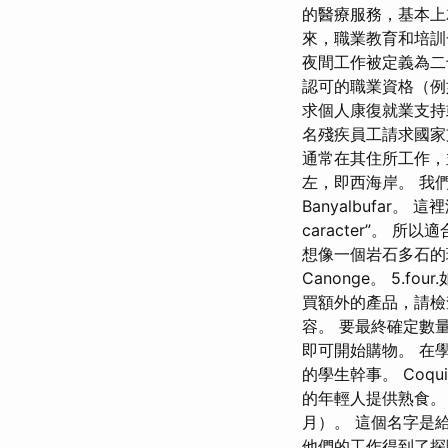
的醫療服務，基本上
來，職業教育和培訓
夜間工作被定義為二
認可的職業資格（例如
求個人康復就業支持
名殘疾員工請求國家
通常在其住所工作，
左，即西海岸。 我
Banyalbufar。 
caracter”。
想像一個岩石多石的環
Canonge。 5
買額外的產品，請檢
容。 要最終確定數量
即可開始購物。 在
的學生幹事。 Coq
的年輕人提供熟食。
月）。 這個名字是
他們的工作得到了探