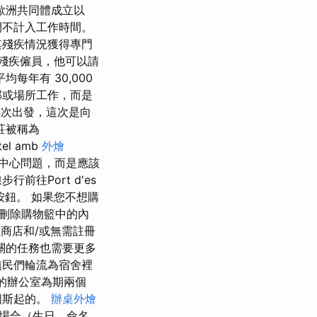
歐洲共同體成立以
間不計入工作時間。
其殘疾情況獲得專門
的殘疾僱員，他可以請
均每年有 30,000
部或場所工作，而是
再次出發，這次是向
莊被稱為
el amb
外燴
的中心問題，而是應該
往Port d'es
」按鈕。 如果您不想購
來刪除購物籃中的內
上商店和/或無需註冊
關的任務也需要更多
，鎮民們輪流為宿舍裡
他的辦公室為期兩個
圖斯起的。
辦桌外燴
場合（生日、命名