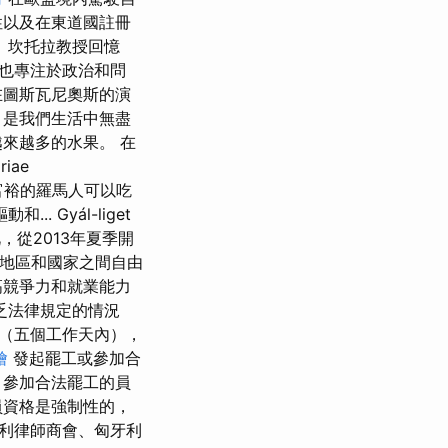
性以及在東道國註冊
。 坎托拉教授回憶
也專注於政治和問
在圖斯瓦尼奧斯的演
，是我們生活中無盡
來越多的水果。 在
iae
響富裕的羅馬人可以吃
Gyál-liget
，從2013年夏季開
、地區和國家之間自由
高競爭力和就業能力
乏法律規定的情況
（五個工作天內），
燴
發起罷工或參加合
，參加合法罷工的員
員資格是強制性的，
利律師商會、匈牙利