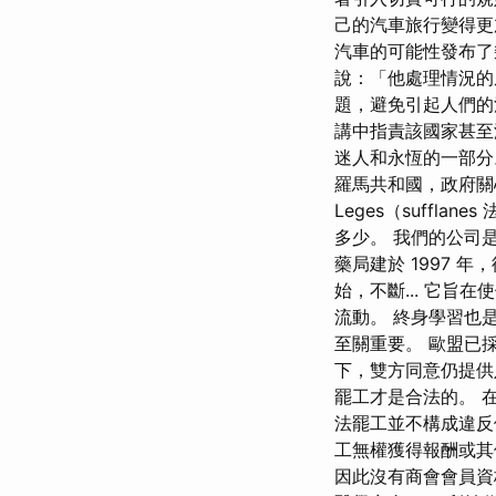
己的汽車旅行變得更
汽車的可能性發布了
說：「他處理情況的
題，避免引起人們的
講中指責該國家甚至
迷人和永恆的一部分
羅馬共和國，政府關心
Leges（suff
多少。 我們的公司是世
藥局建於 1997 
始，不斷... 它
流動。 終身學習也
至關重要。 歐盟已
下，雙方同意仍提供
罷工才是合法的。 
法罷工並不構成違反
工無權獲得報酬或其
因此沒有商會會員資