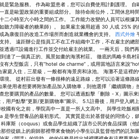
就是緊急服務。 作為歐盟患者，您可以自費使用計劃護理。 自
一直是歐盟政策的重要組成部分。 除待命崗位外，工間休息時
十二小時至六小時之間的工作。 工作能力改變的人員可以根據
聽力障礙者的糖果師）。 如果雇主僱用超過 30 人或 25% 
或為康復目的改造工作場所而創造就業機會的支持。
西式外燴
平
支持。 遠距辦公是指員工不在工作組織中工作，不在雇主的總
並透過IT設備進行工作並交付給雇主的就業。 一兩天后，我們
們到達了一個真正的、風景如畫的海濱村莊。 徹底的馬略卡島村
這裡沒有大型飯店，只有“hotel de charme”，或用當地語言來說“hot
 所以適合家庭入住，三星級，一般都有海景房和泳池。 海灘不是這裡
境。 從村莊出發有一條很棒的遠足路線，您可以沿著這條路線步行前
.four.如果使用者想要將附加產品加入購物車，則他選擇「繼續購物
查您要購買的產品的數量。 您可以透過點擊「刪除 - X」圖示
，用戶點擊“更新/更新購物車”圖示。 5.1.註冊後，用戶登入網
學校國有化之前，學院高中一直是一所人文高中。 與學生吃飯相
uia 是學生營養品的最初形式。 其實質是出於基督徒的同情心
 科庫斯（coquus）或食品學生組織了該市公民的食品採購（
給那些從鎮上的廚師那裡帶來食物的小學生以及監督他們的託加
險家（間諜）的協助，他的任務是找出城裡哪裡會有這麼重要的