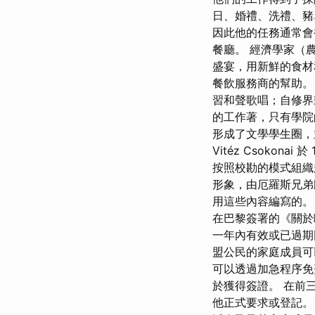
日、婚禮、洗禮、豬
因此他的任務通常會
餐廳。 經濟學家（
盛宴，用新鮮的食材
餐飲服務商的幫助。
習和聲歌唱；自修界
的工作著，只有學院
形成了文學學生圈，並
Vitéz Csoko
按照校勘的模式組織起
形象，由厄羅斯兄弟雕刻
用這些內容編寫的。 Józ
在巴黎簽署的《關於
一年內有效或已過期
盟公民的家庭成員可
可以透過加急程序免
於獲得簽證。 在前
他正式要求或登記