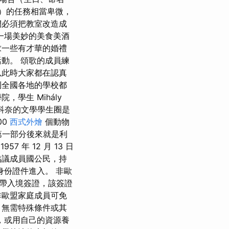
生）的任務相當卑微，
們必須把教室改造成
一場美妙的美食美酒
求一些有才華的婚禮
動。 頌歌的成員練
以此時大家都在認真
利全國各地的學校都
學生 Mihály
 索科奈的文學學生圈是
00
西式外燴
個動物
》第一部分後來就是利
57 年 12 月 13 日
協議成員國公民，持
身份證件進入。 非歐
帶入境簽證，該簽證
非歐盟家庭成員可免
，無需特殊條件或其
，或用自己的資源養