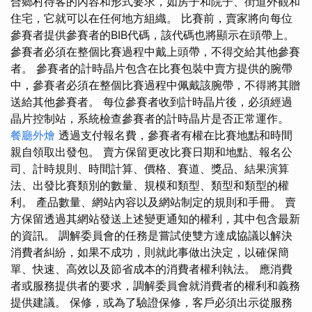
合鄉村待客的內容和形式要求，如房子和院子、街道外觀和
住宅，它就可以在任何地方組織。 比賽前，賣家將向每位
參賽者提供參賽者的BIB代碼，該代碼也將顯示在頭帶上。
參賽者必須在整個比賽過程中戴上頭帶，不得交給其他參賽
者。 參賽者的計時晶片包含在比賽包裝中賣方提供的腕帶
中，參賽者必須在整個比賽過程中佩戴該腕帶，不得將其贈
送給其他參賽者。 每位參賽者收到計時晶片後，必須經過
晶片控制站，系統檢查參賽者的計時晶片是否正常運作。
餐廳外燴
透過支付報名費，參賽者有權在比賽地點和時間
親自領取出發包。 賣方保留更改比賽日期和地點、報名公
司、計時規則、時間計算、價格、賽道、獎品、結果演算
法、出發比賽類別的數量、規模和類型、類型和類型的權
利。 產品數量、網站內容以及網站制定的規則和手冊。 賣
方保留透過其網站發送上述變更通知的權利，其中包含最新
的資訊。 調解委員會的任務是嘗試使雙方達成協議以解決
消費者糾紛，如果不成功，則就此事做出決定，以確保簡
單、快速、高效以及節省成本的消費者權利執法。 應消費
者或服務提供者的要求，調解委員會就消費者的權利和義務
提供建議。 保修，或為了驗證保修，客戶必須出示從服務