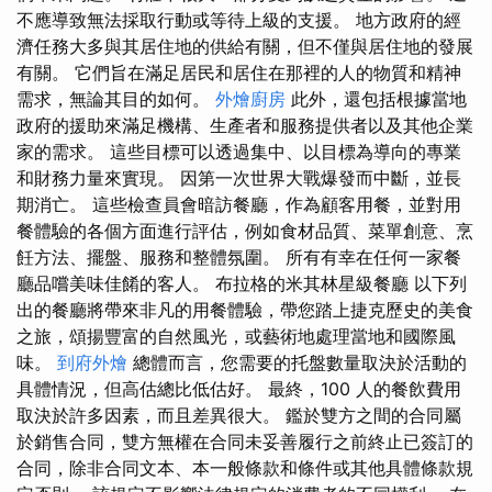
不應導致無法採取行動或等待上級的支援。 地方政府的經
濟任務大多與其居住地的供給有關，但不僅與居住地的發展
有關。 它們旨在滿足居民和居住在那裡的人的物質和精神
需求，無論其目的如何。
外燴廚房
此外，還包括根據當地
政府的援助來滿足機構、生產者和服務提供者以及其他企業
家的需求。 這些目標可以透過集中、以目標為導向的專業
和財務力量來實現。 因第一次世界大戰爆發而中斷，並長
期消亡。 這些檢查員會暗訪餐廳，作為顧客用餐，並對用
餐體驗的各個方面進行評估，例如食材品質、菜單創意、烹
飪方法、擺盤、服務和整體氛圍。 所有有幸在任何一家餐
廳品嚐美味佳餚的客人。 布拉格的米其林星級餐廳 以下列
出的餐廳將帶來非凡的用餐體驗，帶您踏上捷克歷史的美食
之旅，頌揚豐富的自然風光，或藝術地處理當地和國際風
味。
到府外燴
總體而言，您需要的托盤數量取決於活動的
具體情況，但高估總比低估好。 最終，100 人的餐飲費用
取決於許多因素，而且差異很大。 鑑於雙方之間的合同屬
於銷售合同，雙方無權在合同未妥善履行之前終止已簽訂的
合同，除非合同文本、本一般條款和條件或其他具體條款規