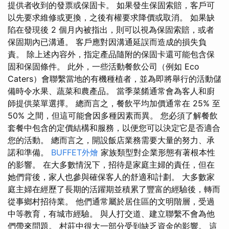
提供者收到的發票或保固卡。 如果發生保固索賠，客戶可
以先要求維修或更換，之後有權要求降價或取消。 如果缺
陷在發現後 2 個月內被指出，則可以視為保固索賠，或者
保固期內已溝通。 客戶應對因溝通延誤而造成的損失負
責。 除上述內容外，指定產品隨附的保固卡還可能包含保
固和保固條件。 此外，一些活動餐飲公司（例如 Eco
Caters）會聯繫當地的有機種植者，並為即將舉行的活動儲
備時令水果、蔬菜和農產品。 當季菜餚通常會為客人和廚
師提供菜單選擇。 總而言之，餐飲平均加價通常在 25% 至
50% 之間，但這可能會因多種因素而異。 您必須了解餐飲
套餐中包含的定價結構和服務，以便您可以決定它是否適合
您的活動。 總而言之，開設飯店業務需要大量的努力、承
諾和準備。
BUFFET外燴
家族類型對企業形態有著根本性
的影響。 在大多數情況下，招待是家庭主婦的責任，但在
她們背後，家人也參與確保客人的舒適和計劃。 大多數家
庭主婦在經歷了長期的活躍期並積累了豐富的經驗後，轉而
從事鄉村招待業。 他們通常屬於居住區的文明階層，受過
中等教育，有城市經驗。 與人打交道、建立聯繫不會為他
們帶來問題。 村莊中很大一部分受到缺乏資金的影響。 這