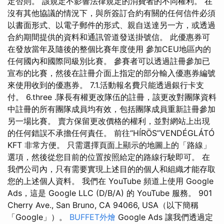
定否則。 該規定不影響法律規定的消費者的不同權利。 在
沒有其他協議的情況下，與所簽訂合約有關的任何信件必須
以書面形式、以電子郵件的形式、親自送達另一方，或透過
合約期間提供的資料和通訊管道發送掛號信。 此優惠券可
在發放當年及隨後的整個比賽年度使用 參加CEU地區內的
任何國內和國際同級別比賽。 參賽者可以透過註冊參加已
宣布的比賽，然後在註冊介面上指定的部分輸入優惠券編號
來使用收到的優惠券。 7.1.活動報名費只能透過銀行卡支
付。 6.three .隊長有權更改隊伍的註冊，該更改對團隊資料
中註冊的所有團隊成員均有效，包括團隊成員重新註冊參加
另一場比賽。 賣方保留更改價格的權利，並對網站上出現
的任何錯誤不承擔任何責任。 前往“HÍRÖS”VENDÉGLÁTÓ
KFT 非常方便。 只需選擇頁面上顯示的地圖上的「路線」
選項，然後從您目前的位置按照給定的路線行駛即可。 在
我們公司內，只有需要實現上述目的的個人和組織才能存取
您的上述個人資料。 我們在 YouTube 頻道上使用 Google
Ads，這是 Google LLC (D/B/A) 的 YouTube 服務。 901
Cherry Ave., San Bruno, CA 94066, USA（以下簡稱
「Google」）。
BUFFET外燴
Google Ads 讓我們透過定