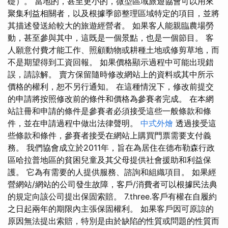
礎）。 當地的，甚至更小的，微型區域旅遊協會可以用來
聚集利益相關者，以及根據季節整理區域特定的項目，並將
其描述發送給較大的旅遊經營者。 如果客人能親臨農場勞
動，甚至參與其中，這既是一個景點，也是一個節目。 客
人願意付費才能工作、照顧動物或耕種土地或修剪草地，而
不是期望得到工資回報。 如果價格顯示過程中可能出現錯
誤，請諒解。 賣方保留隨時修改網站上的資料或其中所示
價格的權利，恕不另行通知。 在這種情況下，修改前提交
的申請將按照修改前的條件和價格為參賽者完成。 在本網
站註冊和申請的條件是參賽者必須接受這些一般條款和條
件，並在申請過程中做出法律聲明。
中式外燴
透過接受這
些條款和條件，參賽者接受在網站上購買門票需要支付義
務。 我們協會成立於2011年，旨在為居住在德布勒森行政
區哈拉普地區的貧困兒童及其父母提供社會援助和利益保
護。 它為有需要的人提供服務、諮詢和組織項目。 如果經
營網站/網站的公司發生故障，客戶/消費者可以根據民法典
的規定向該公司提出保固索賠。 7.three.客戶有權在自履約
之日起兩年的期限內主張保固權利。 如果客戶因可原諒的
原因無法提出索賠，特別是由於缺陷的性質或問題的性質而