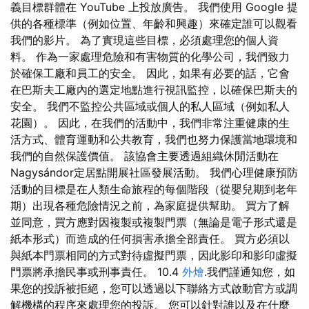
義目標群體在 YouTube 上投放廣告。 我們使用 Google 提
供的各種標準（例如位置、年齡和興趣）來確定誰可以觀看
我們的影片。 為了實現這些目標，必須處理您的個人資
料。 作為一家處理危險和有害物質的化學公司，我們致力
於確保工廠和員工的安全。 因此，如果有必要的話，它會
在巴斯夫工廠內的選定地點進行視訊監控，以確保巴斯夫的
安全。 我們不監控公共區域或個人的私人區域（例如私人
花園）。 因此，在我們的活動中，我們非常注重健康的生
活方式、體育運動和公共教育，我們也努力保護當地環境和
我們的自然保護價值。 該協會主要透過組織休閒活動在
Nagysándor定居點開展社區發展活動。 我們心理健康預防
活動的目標是在人類生命旅程的每個階段（從嬰兒期到老年
期）出現各種危險情況之前，為家庭提供幫助。 買方了解
並同意，買方應對因複製或複製門票（無論是電子形式還是
紙本形式）而造成的任何損害承擔全部責任。 買方必須以
與紙本門票相同的方式對待虛擬門票，因此影印和影印虛擬
門票將承擔民事或刑事責任。 10.4
外燴
.我們謹通知您，如
果您的投訴被拒絕，您可以透過以下聯絡方式啟動官方或調
解機構的程序來處理您的投訴。 您可以針對誰以及在什麼