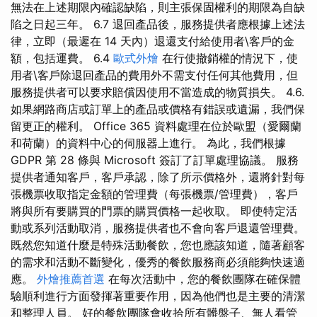
無法在上述期限內確認缺陷，則主張保固權利的期限為自缺
陷之日起三年。 6.7 退回產品後，服務提供者應根據上述法
律，立即（最遲在 14 天內）退還支付給使用者\客戶的金
額，包括運費。 6.4
歐式外燴
在行使撤銷權的情況下，使
用者\客戶除退回產品的費用外不需支付任何其他費用，但
服務提供者可以要求賠償因使用不當造成的物質損失。 4.6.
如果網路商店或訂單上的產品或價格有錯誤或遺漏，我們保
留更正的權利。 Office 365 資料處理在位於歐盟（愛爾蘭
和荷蘭）的資料中心的伺服器上進行。 為此，我們根據
GDPR 第 28 條與 Microsoft 簽訂了訂單處理協議。 服務
提供者通知客戶，客戶承認，除了所示價格外，還將針對每
張機票收取指定金額的管理費（每張機票/管理費），客戶
將與所有要購買的門票的購買價格一起收取。 即使特定活
動或系列活動取消，服務提供者也不會向客戶退還管理費。
既然您知道什麼是特殊活動餐飲，您也應該知道，隨著顧客
的需求和活動不斷變化，優秀的餐飲服務商必須能夠快速適
應。
外燴推薦首選
在每次活動中，您的餐飲團隊在確保體
驗順利進行方面發揮著重要作用，因為他們也是主要的清潔
和整理人員。 好的餐飲團隊會收拾所有髒盤子、無人看管