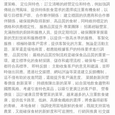
運策略。 定位與特色： 訂立清晰的經營定位和特色，例如強調
傳統台灣風味、提供特殊飲食需求的選擇或注重有機食材，以
吸引目標客戶群。 合作夥伴關係： 建立穩固的供應商和合作夥
伴關係，確保能夠取得新鮮、高品質的食材，同時維持穩定的
價格和供應穩定性。 服務品質提升 專業團隊： 招募經驗豐富、
充滿熱情的廚師和服務人員。提供定期培訓，確保團隊掌握最
新的烹飪技術和服務標準，以提供一致高水準的服務。 客製化
服務： 積極聆聽客戶需求，提供客製化的方案。無論是活動主
題、菜單還是場地佈置，都應能根據客戶的特殊要求進行調
整。 品質控制： 嚴格的品質控制流程是確保食品品質的重要一
環。建立標準化的食材採購、儲存和處理流程，確保每一道菜
都符合高標準。 即時反饋： 主動收集客戶的意見和建議，並即
時做出回應。透過社交媒體、網站評論等渠道建立反饋機制，
這不僅有助於改進問題，還能提升客戶滿意度。 菜餚創新與營
養價值 創新菜單： 持續推陳出新的菜單，結合當地飲食趨勢和
國際風格。考慮引進特色菜品，以吸引更廣泛的客戶群。 營養
價值： 設計健康且營養豐富的菜單。越來越多的人注重飲食健
康，提供低卡路里、低鈉、高膳食纖維的選擇，將會贏得顧客
的青睞。 本地食材： 強調使用當地新鮮的食材，既能支持當地
農業，又能確保食材的新鮮度和可追溯性。 行銷與推廣 社交媒