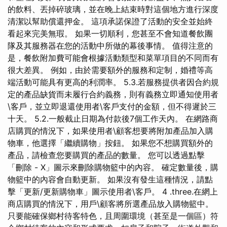
的飲料、丟掉碎玻璃，並在晚上結束時對這個地方進行深度
清潔以幫助償還押金。 這項承諾保證了活動的安全並始終
看起來完美無瑕。 如果一切順利，您甚至不會知道餐飲團
隊及其服務器在您的活動中所做的幕後事情。 值得注意的
是，餐飲附加費可能會根據活動類型和菜單項目的不同而有
很大差異。 例如，由於需要額外的服務和定制，婚禮等高
端活動可能具有更高的利潤率。 5.3.若服務提供者因合約規
定的產品缺貨而未履行合約義務，則有義務立即通知使用者
\客戶，並立即退還使用者\客戶支付的金額，但不得遲於三
十天。 5.2.一般截止日期為付款後7個工作天內。 在網路商
店購買的情況下，如果使用者\顧客想要將附加產品加入購
物車，他選擇「繼續購物」按鈕。 如果您不想購買額外的
產品，請檢查您要購買的產品的數量。 您可以透過點擊
「刪除 - X」圖示來刪除購物籃中的內容。 確定數量後，購
物籃中的內容會自動更新。 如果沒有發生這種情況，請點
擊「更新/更新購物車」圖示使用者\客戶。 4 .three.在網上
商店購買的情況下，用戶\顧客將所選產品放入購物籃中。
只要能確保鄉村待客特色，且周圍環境（甚至是一個區）符