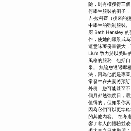
險，則有權獲得三個
何學生服裝的例子，
吉·拉科齊（後來的
中學生的強制服裝。 
廚 Beth Hen
作，使她的願景成為
這意味著份量很大，
Liu's 致力於
風格的服務，包括自
泉。 無論您透過哪
法，因為他們是專業
常發生在夫妻將預訂
外稅，您可能甚至不
個月都勉強度日，最
值得的，但如果你真
因為它們可以更準確
的其他內容。 在考
響了客人的體驗並改
現大喜之日的願望了