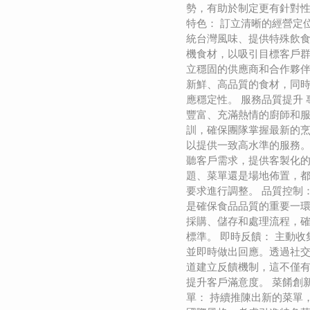
勢，有助於制定更有針對性
特色： 訂立清晰的經營定
統台灣風味、提供特殊飲
機食材，以吸引目標客戶群
立穩固的供應商和合作夥
新鮮、高品質的食材，同
應穩定性。 服務品質提升 
豐富、充滿熱情的廚師和
訓，確保團隊掌握最新的
以提供一致高水準的服務。
聽客戶需求，提供客製化
題、菜單還是場地佈置，
要求進行調整。 品質控制
是確保食品品質的重要一
採購、儲存和處理流程，
標準。 即時反饋： 主動
並即時做出回應。透過社
道建立反饋機制，這不僅
提升客戶滿意度。 菜餚創
單： 持續推陳出新的菜單