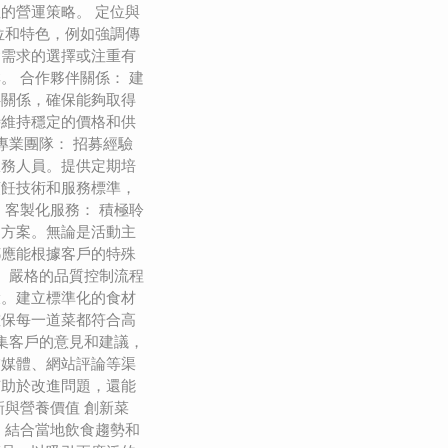
的營運策略。 定位與
位和特色，例如強調傳
食需求的選擇或注重有
。 合作夥伴關係： 建
伴關係，確保能夠取得
時維持穩定的價格和供
專業團隊： 招募經驗
服務人員。提供定期培
烹飪技術和服務標準，
 客製化服務： 積極聆
的方案。無論是活動主
都應能根據客戶的特殊
： 嚴格的品質控制流程
環。建立標準化的食材
確保每一道菜都符合高
收集客戶的意見和建議，
交媒體、網站評論等渠
有助於改進問題，還能
新與營養價值 創新菜
，結合當地飲食趨勢和