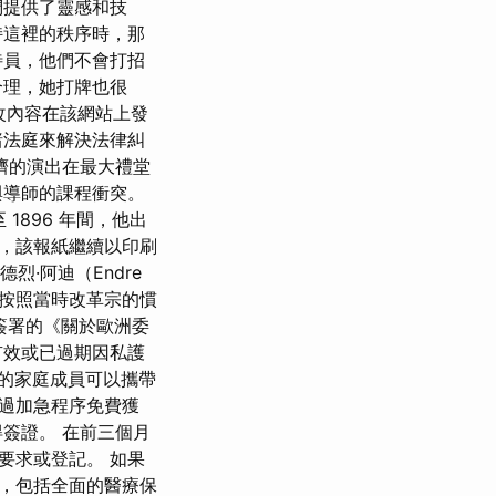
們提供了靈感和技
持這裡的秩序時，那
待員，他們不會打招
合理，她打牌也很
修改內容在該網站上發
諸法庭來解決法律糾
擠的演出在最大禮堂
與導師的課程衝突。
 1896 年間，他出
 年間，該報紙繼續以印刷
德烈·阿迪（Endre
末，按照當時改革宗的慣
黎簽署的《關於歐洲委
有效或已過期因私護
民的家庭成員可以攜帶
過加急程序免費獲
簽證。 在前三個月
要求或登記。 如果
，包括全面的醫療保