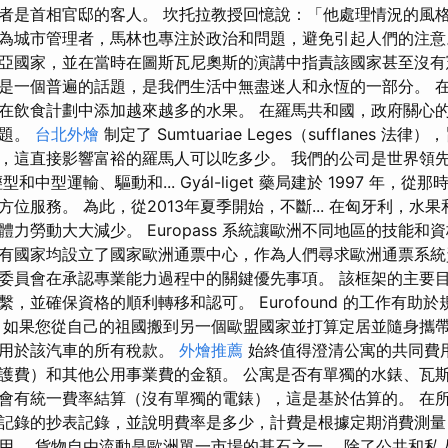
的記者是首相官邸的客人。 坎托拉教授回憶說：「他處理情況的風
為城市管理者，馬林也專注於政治和問題，避免引起人們的注意
亞國家，並在當時在圖斯瓦尼奧斯的演講中指責該國家甚至沒有
是一個普遍的話題，是我們生活中無盡迷人和永恆的一部分。 
在飲食計劃中添加越來越多的水果。 在羅馬共和國，政府關心
問題。
台北外燴
制定了 Sumtuariae Leges（sufflanes 
，這直接影響富裕的羅馬人可以吃多少。 我們的公司是世界領
和中型運輸、驅動和... Gyál-liget 藥局建於 1997 年，
位服務。 為此，從2013年夏季開始，不斷... 在匈牙利，水
力勞動大大減少。 Europass 系統讓歐洲不同地區的技能和
有國家均設立了國家歐洲通票中心，作為人們尋求歐洲通票系統
委員會在承認專業能力過程中的關鍵優先事項。 該框架的主要
，並確保資格的順利轉移和認可。 Eurofound 的工作有助
 如果您從自己的祖國搬到另一個歐盟國家並打算定居並隨身攜
適用於該汽車的所有稅款。
外燴推薦
始終值得澄清公寓的共同費
護費）和其他公用事業費的金額。 公寓是否有單獨的水錶、瓦
會有統一費率結算（沒有單獨的電錶），這是基於估算的。 在
記錄的抄表記錄，並說明費率是多少，計費是根據定期消費測量（
用。 貨物自由流動是歐洲單一市場的基石之一。 除了公共和私