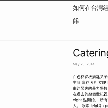
如何在台灣
餚
Caterin
May 20, 2014
白色杯碟板湯匙叉子
主題 庫存照片 立
由約瑟夫的暴力學校
在過去的幾個世紀裡，
eight 點開始
人。 歌唱由領唱（p