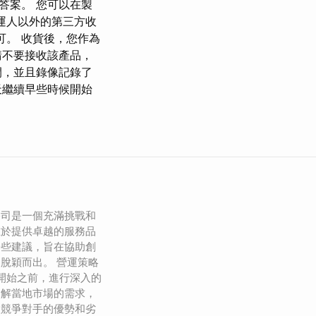
答案。 您可以在製
運人以外的第三方收
即可。 收貨後，您作為
請不要接收該產品，
開，並且錄像記錄了
天繼續早些時候開始
公司是一個充滿挑戰和
在於提供卓越的服務品
一些建議，旨在協助創
脫穎而出。 營運策略
在開始之前，進行深入的
了解當地市場的需求，
及競爭對手的優勢和劣