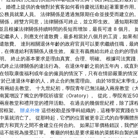
。 婚禮上提供的食物對於賓客如何看待慶祝活動起著重要作用。
公務員就業人員。 法律關係是透過無限期任命並接受而建立的。
關係，經雙方同意，法律關係可終止，並立即生效。 通知期和
，並且根據法律關係持續時間的長短而增加，最長可達 8 個月。
定繼承人，則應支付遣散費，最多相當於八個月的工資，如果有
遣散費。 達到相關退休年齡的政府官員可以要求繼續任職，最
，在傳達給利害關係人後生效。 雇主有義務給出終止合約的理
明。 終止的基本要求是理由真實、合理、明確。 根據司法實踐
式終止法律關係的違法行為。 在退休年齡之前的五年內，或直
在領取康復福利或年金的僱員的情況下，只有在情節嚴重的情況
對於已達退休年齡的人，終止合約無需理由。 由於18世紀末學生
天有兩組去教堂。 十九世紀初，學院青年已無法融入兩座教堂（
翼增設了獨立的學院祈禱室（Oratory）。 從此，學院有近5
座教堂和禮拜堂的禮拜活動。 在過去的幾個世紀裡，除了課程之外，校
學習框架。
辦桌外燴
這些校勘是按學科組織的，這種學習實踐在1
中葉就消亡了。 從那時起，它們的位置被更非正式的自學團體所
賣方和買方之間不會建立任何合約。 如果訂單價格錯誤，我們
這不能視為接受訂單。 餐廳的特點是要求嚴格的菜餚和自製的風