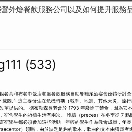
經營外燴餐飲服務公司以及如何提升服務
g111 (533)
銀餐具和布餐巾飯店餐廳餐飲服務自助餐雞尾酒宴會婚禮研討會
即下載圖片 這主要發生在危機時期（戰爭、地震、其他天災、流行
改革提供的。 德布勒森長老會於 1793 年廢除了禁食，因為它
宿舍學生的祈禱生活有兩次。 晚禱（preces）在冬季從 7 
。 所有寄宿學生都必須參加這些活動，年輕的學生作為教會成員，年
raecentor）領唱，由於缺乏足夠的歌本，歌曲的文本由獨裁者