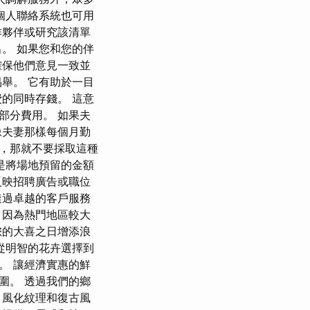
及個人聯絡系統也可用
作夥伴或研究該清單
。 如果您和您的伴
確保他們意見一致並
舉。 它有助於一目
的同時存錢。 這意
部分費用。 如果夫
像夫妻那樣每個月勤
，那就不要採取這種
是將場地預留的金額
反映招聘廣告或職位
透過卓越的客戶服務
，因為熱門地區較大
您的大喜之日增添浪
從明智的花卉選擇到
。 讓經濟實惠的鮮
圍。 透過我們的鄉
、風化紋理和復古風