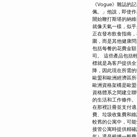
《Vogue》雜誌
佩。」他說，即使作
開始鞭打斯堪的納維
就像天氣一樣，似乎
正在發布飲食指南，
圍，而是其他健康
包括每餐的花費金額
司。 這些產品包括輕型
標就是為客戶提供全方
降，因此現在所需的體
歐盟和歐洲經濟區所
歐洲資格架構是歐盟
資格體系之間建立聯繫
的生活和工作條件。
在那裡註冊並支付
費、垃圾收集費和維
較舊的公寓中，可能
接管公寓時提供精確
年）還是根據一般費