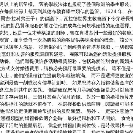
月以上的居留權。 舊的學校法律也規範了整個歐洲的學生服裝。
在每個細節上都受到與德布勒森學生類似的監管。 1624 年，
捷爾吉·拉科齊王子）的倡議下，瓦拉德世界主教會議下令穿著長
他們對品質和服務的關注使他們成為任何規模婚禮的絕佳選擇。 Swee
sley 的夢想，她是一位才華橫溢的廚師，曾在肯塔基州一些最好的餐
現實，並享受每一次為飢餓的顧客提供美味食物的機會。 該公
可以讓客人滿意。 從濃鬱的蝦子到經典的肯塔基辣椒，一切都帶著
以美味的烹飪和友善的服務讓顧客滿意。 團隊可以為您的活動提供服
助餐。 他們還提供許多活動租賃服務，包括為愛吃甜食的新婚
種方式支付婚禮費用，請務必先預訂最重要的提供者。 這不僅是
人士，他們的議程往往提前幾年就被填滿。 而不是選擇更便宜
留到最後一刻或沒有儘早計劃時。 如果您將存入婚禮儲蓄金庫
會注意到其中的差異。 但請確保您每月承諾的金額是您可以負擔
好多存兩個月、三個月甚至六個月的錢。 對於一般的婚禮預算
的很掙扎的話就不值得了。 在選擇餐飲供應商時，閱讀盡可能
地描述給定供應商通常提供的服務類型。 另外，一定要注意他
慮哪種類型的婚禮餐飲適合您時，最好從風格和正式開始。 食物
變了活動的整體氣氛。 當您的婚禮計劃就位後，是時候尋找一
！ 透過我們先進的供應商和場地搜尋工具，我們為您配對最好