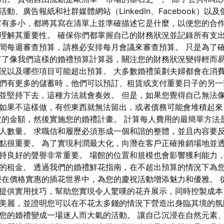
動、廣告報紙和社群媒體網站（LinkedIn、Facebook）以
它有多小，都將其寫在清單上並準確描述它是什麼，以便您的合
理解其重要性。 確保你們都掌握自己的財務狀況並記錄所有支出
間每週審查預算，請務必安排每月會議來審查預算。 只是為了
有了像我們這樣的婚禮預算計算器，關注您的財務狀況變得輕而易
況以及哪些項目可能超出預算。 大多數婚禮策劃夫婦都會在消費
們有更多的儲蓄時，他們可以預訂、租賃或支付重要日子的另一
並堅持下去，這種方法就會奏效。 但是，如果您覺得自己無法
如果不這樣做，有些東西就無法留出，或者債務可能會堆積起來
定的金額，然後實施您的婚禮計畫。 計算每人費用的最簡單方法
人數量。 求職信和履歷必須形成一個和諧的整體，並且內容要
點很重要。 為了實現利潤最大化，向潛在客戶正確推銷場地並
持良好的聲譽非常重要。 場館的位置和規模也會影響獲利能力
的租金。 透過我們的婚禮鮮花指南，在不超出預算的情況下為
浸在價格實惠的插花世界中，為您的慶祝活動增添魅力和優雅。 
提供實用技巧，幫助您實現令人驚嘆的花卉展示，同時控製成本
美麗，並證明您可以在不花太多錢的情況下營造出身臨其境的氛
您的婚禮變成一場迷人而大氣的活動。 讓自己沉浸在自然元素