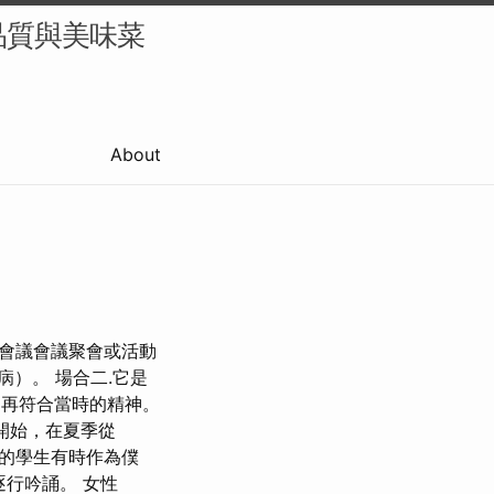
品質與美味菜
About
會議會議聚會或活動
病）。 場合二.它是
不再符合當時的精神。
點開始，在夏季從
長的學生有時作為僕
逐行吟誦。 女性