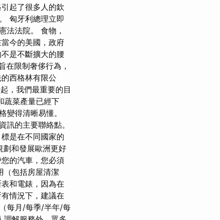
格引起了很多人的欽
。 匈牙利總理立即
憲法法院。 食物，
在當今的美國，政府
的不是不斷擴大的腰
法律），旨在限制奢侈行為，
先的西格林有限公
從那時起，我們最重要的目
果和蔬菜產量已經下
資格變得清晰易懂。
資訊的主要聯絡點。
目標是在不同國家的
於規劃和發展歐洲更好
帶您的汽車，您必須
用（包括房屋清潔
斯表和電錶，因為在
所有情況下，建議在
每月/每季/半年/每
人調解服務外，眾多