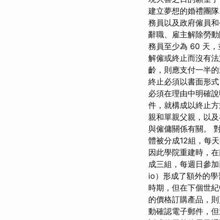
建立夢想的婚禮團隊
務員以及政府僱員和
辭職、雇主解除勞動
務員至少為 60 天
解僱或終止而沒有法
齡，則應支付一半的
終止必須以書面形式
必須在理由中明確說
件，就構成以終止方
親和單親父親，以及
與僱傭關係有關。 
體被分成12組，每
因此學院重建時，在南
成三組，每週日參加兩
io）形成了額外的
時期，但在下個世紀
的價格訂購產品，則
動確認電子郵件，但