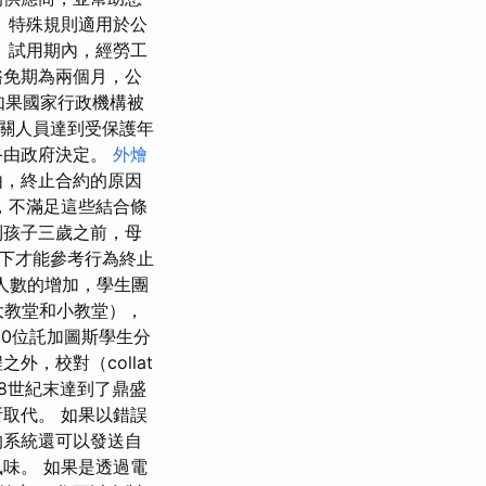
 特殊規則適用於公
 試用期內，經勞工
豁免期為兩個月，公
 如果國家行政機構被
關人員達到受保護年
終由政府決定。
外燴
由，終止合約的原因
，不滿足這些結合條
到孩子三歲之前，母
下才能參考行為終止
人數的增加，學生團
大教堂和小教堂），
00位託加圖斯學生分
對（collat​​
8世紀末達到了鼎盛
取代。 如果以錯誤
的系統還可以發送自
味。 如果是透過電