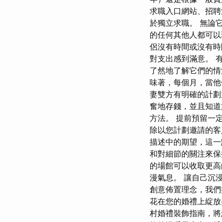
求職入口網站、招聘活
於獨立求職。 無論
的任何其他人都可以
侶沒有時間或沒有時
對支出感到滿意。 
了然地了解它們的情
味著，每個月，當他
妻雙方有明確的計劃
奮地存錢，並且知道
方法。 提前預留一
除以您計劃邀請的客
描述中的期望，這一
和對細節的關注來保
的場館可以收取更高
漫氣息。 讓自己沉
創意佈置理念，我們
花在您的婚禮上綻放
村婚禮裝飾指南，將