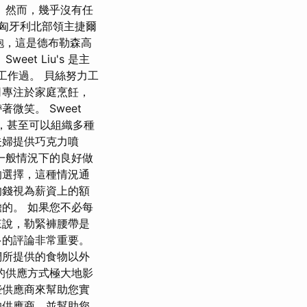
 然而，幾乎沒有任
在匈牙利北部領主捷爾
袍，這是德布勒森高
t Liu's 是主
廳工作過。 貝絲努力工
司專注於家庭烹飪，
微笑。 Sweet
務，甚至可以組織多種
夫婦提供巧克力噴
一般情況下的良好做
的選擇，這種情況通
的錢視為薪資上的額
的。 如果您不必每
來說，勒緊褲腰帶是
多的評論非常重要。
們所提供的食物以外
的供應方式極大地影
些供應商來幫助您實
的供應商，並幫助您