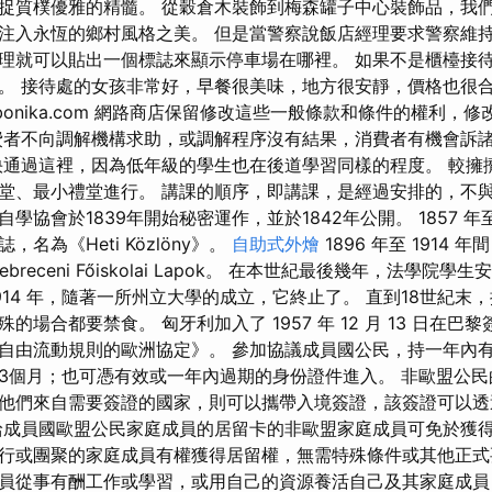
捉質樸優雅的精髓。 從穀倉木裝飾到梅森罐子中心裝飾品，我
注入永恆的鄉村風格之美。 但是當警察說飯店經理要求警察維
理就可以貼出一個標誌來顯示停車場在哪裡。 如果不是櫃檯接
。 接待處的女孩非常好，早餐很美味，地方很安靜，價格也很
bonika.com 網路商店保留修改這些一般條款和條件的權利，
費者不向調解機構求助，或調解程序沒有結果，消費者有機會訴
快通過這裡，因為低年級的學生也在後道學習同樣的程度。 較擁
堂、最小禮堂進行。 講課的順序，即講課，是經過安排的，不
協會於1839年開始秘密運作，並於1842年公開。 1857 年至
名為《Heti Közlöny》。
自助式外燴
1896 年至 1914
receni Főiskolai Lapok。 在本世紀最後幾年，法學院學生安
1914 年，隨著一所州立大學的成立，它終止了。 直到18世紀
的場合都要禁食。 匈牙利加入了 1957 年 12 月 13 日在巴
自由流動規則的歐洲協定》。 參加協議成員國公民，持一年內
3個月；也可憑有效或一年內過期的身份證件進入。 非歐盟公
他們來自需要簽證的國家，則可以攜帶入境簽證，該簽證可以透
給成員國歐盟公民家庭成員的居留卡的非歐盟家庭成員可免於獲得
行或團聚的家庭成員有權獲得居留權，無需特殊條件或其他正式
員從事有酬工作或學習，或用自己的資源養活自己及其家庭成員