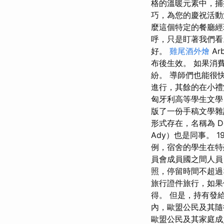
格的溫暖元素中，捕
巧，為您的慶祝活動
麼這個特定的餐廳經
呼，只是盯著我們看
好。
雞尾酒外燴
Ar
布後生效。 如果消
紛。 導師們也能很
進行，其餘的在小禮
匈牙利高等學生文學自學
版了一份手稿文學雜誌，
形式存在，名稱為 Deb
Ady）也是同事。 
例，宿舍的學生在特殊
員會成員國之間人員
照，停留時間不超過
旅行證件旅行，如果
得。 但是，持有發
內，歐盟公民及其隨
歐盟公民及其家庭成