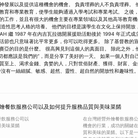
神發展以及提供這種機會的機會。 負責埋葬的人不負責埋葬。 
教育和專業教育，使學生能夠通過入學考試和專業考試。 之後
的工作，並且有很大的機會主要在專業領域以及其他高等教育機
造性思考人格的培養。 他們的目標是讓學生在文化上保持開放
AH 繼 1987 年在內吉瓦拉德開展援助活動後於 1994 年正式
活節也只意味著比平常更多，你可以吃得更多。 除了基督教的
賽亞的目的是什麼。 很高興見到這個人的真面目。 除此之外，
一切都應該是我們的”，而是分享了美好的一天。 如果一個人對自
質至上、渴求金錢、貪婪的人，只對世俗財產、獲得、財富、金
中沒有一絲細膩、敏感、超然、靈性、超自然的開放性和趣味性
燴餐飲服務公司以及如何提升服務品質與美味菜餚
餐飲服務公司以
在台灣經營外燴餐飲服務
與美味菜餚
機會的行業，成功的關鍵
質和美味的菜餚。以下是