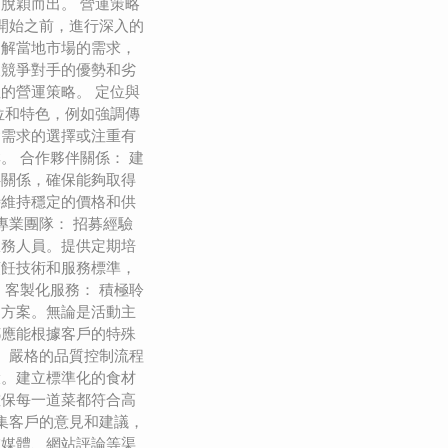
脫穎而出。 營運策略
在開始之前，進行深入的
了解當地市場的需求，
及競爭對手的優勢和劣
的營運策略。 定位與
位和特色，例如強調傳
食需求的選擇或注重有
。 合作夥伴關係： 建
伴關係，確保能夠取得
時維持穩定的價格和供
專業團隊： 招募經驗
服務人員。提供定期培
烹飪技術和服務標準，
 客製化服務： 積極聆
的方案。無論是活動主
都應能根據客戶的特殊
： 嚴格的品質控制流程
環。建立標準化的食材
確保每一道菜都符合高
收集客戶的意見和建議，
交媒體、網站評論等渠