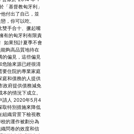
對於「基督教匈牙利」
少他付出了自己，並
性戀，你可以吃、
比雙手合十、撅起嘴
利擁有的匈牙利有限責
！ 如果預計夏季不會
員能夠高品質地待在
構的偏見，這些偏見
和危險來源已經很清
需要住院的專業家庭
家庭和債務的人提供
在的市政府提供債務減免
在成本的情況下成立。
人 2020年5月4
直採取特別措施來降低
在組織背景下檢視教
學校的運作被劃分為
組織問卷的效度和信