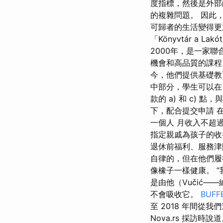
度指標，然後是外部
的複雜問題。 因此
可歸者的生活變得更
「Könyvtár a
2000年，是一家
機會和高品質的課程
今，他們提供基礎教
中部分，學生可以在四
款的 a) 和 c) 點
下，配合提交申請 在前
一個人 月收入不超
指定親戚為孩子的收
退休前福利、服務津
自律的，但在他們履
像橡子一樣健康。 
是由他（Vučić
不會吸收它。
BUF
至 2018 年間
Nova.rs 採訪