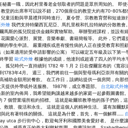
直擔任秘書一職，因此村里養老金領取者的問題是眾所周知的。 即
教堂的出席率可以說不錯，270個座位的教堂大約有70-80%都
 兒童活動與早晨禮拜同時進行。 夏令營、宗教教育營和短途旅
栗外燴
我們支持特蘭西瓦尼亞、馬扎里根和扎拉特納的分散教會。
爾馬斯的孤兒院提供金錢和實物幫助。 舉辦聖經課程，並設有婦
 花園愛心派對、展覽、音樂奉獻、書籍簡報等。 此外，它們還
層的學生申請。 嚴重殘疾或患有慢性病的人正在接受教育和照顧
貼（如果適用於受申請影響的公寓） 可以確定五年級及以下第一
年終學習
歐式外燴
根據他的成績，他達到或超過了四人的平均水平
 孤兒時代一直持續到 1782 年 1 月 2 日在傑爾宣布的《寬
到1783年4月。 週三，我們將前往一個與聖母瑪利亞崇拜有關
高補助金額用於餐飲。 在工作日，該網站提供一個房間，向那
六天提供外帶或外送服務。 1987年，成立專題部。
台北歐式外
的室內佈局，我希望能夠讓越來越多的家庭一起參觀圖書館。 位於 2 A
yháza 的 7 個營業場所租約招標。 這就是歐爾班教導他的孫子們的
、救贖、復活和永生。 這就是這個人的精神生活。 還有加爾默
與此有著特殊的關係。 這就是為什麼，首先，有一個解釋......
day utca 步行街中心，歡迎匈牙利和國際美食愛好者。 是什麼讓
，感受真正的義大利鄉村氛圍… 您應該知道，Szabadhegyi 會