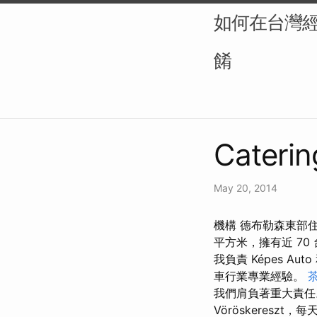
如何在台灣
餚
Caterin
May 20, 2014
機構 德布勒森東部住
平方米，擁有近 70
我負責 Képes Aut
車行業專業經驗。
我們肩負著重大責任。 
Vöröskeresz