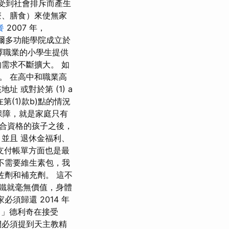
者受到社會排斥而產生
療、膳食）來使無家
餐
2007 年，
比格爾多功能學院成立於
擇職業的小學生提供
需求不斷擴大。 如
。 在高中和職業高
或對於第 (1) a
 在第(1)款b)點的情況
保障，就是家庭只有
符合資格的孩子之後，
並且 退休金福利、
支付帳單方面也是最
不需要維生素包，我
佐劑和補充劑。 這不
麼鐵就毫無價值，身體
須歸還 2014 年
，」德利奇在接受
我們必須提到天主教精