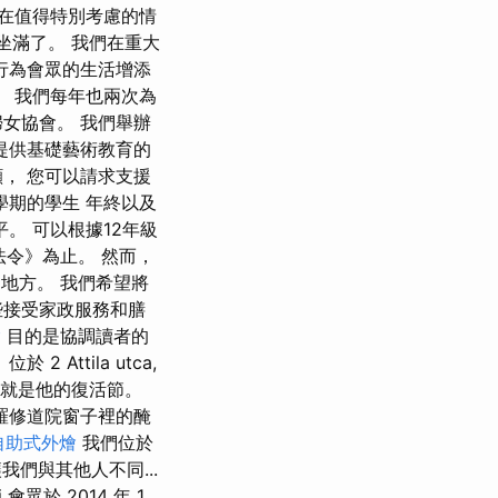
使在值得特別考慮的情
坐滿了。 我們在重大
行為會眾的生活增添
 我們每年也兩次為
女協會。 我們舉辦
提供基礎藝術教育的
， 您可以請求支援
學期的學生 年終以及
。 可以根據12年級
容法令》為止。 然而，
的地方。 我們希望將
些接受家政服務和膳
燴
目的是協調讀者的
ttila utca,
，這就是他的復活節。
羅修道院窗子裡的醃
自助式外燴
我們位於
我們與其他人不同...
眾於 2014 年 1