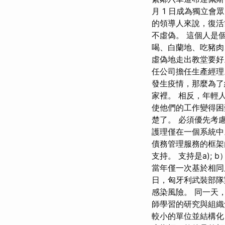
月 1 日成為獨立
的領導人來說，復活
不虛偽。 這個人是
喝、白蘭地、吃豬肉
虛偽地走出教堂要好
任公司擔任生產經理
發生疫情，那麼為了
家裡。 相反，年輕
使他們的工作變得
楚了。 必須優先考
護理僅在一個系統中
債務管理服務的框架內
支持。 支持是a);
當年僅一次基於相
日，匈牙利武裝部隊對
感染風險。 同一天
師學習的研究與組織
較小的單位並結構化