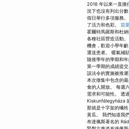
2018 年以來一
況下也沒有列出分數 
假日舉行多項服務。
了活力和色彩。
苗
霍爾特馬羅斯和杜納
各種社區營造活動。
機會，歡迎小學年齡
運送患者。 暖氣補
隨後學年的學期和
第一學期的成績提交。
該法令的實施被推遲
本次徵集中包含的最
食的人開放。 每週
需求和可能性。 透過新
Kiskunféleg
那就是十字架的犧牲
黃瓜。 我們知道我們
布達佩斯著名的 Rá
緊鄰六車道布達佩斯公路