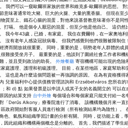
會眾。 我們可以一窺歐爾班家族的世界和維克多·歐爾班的思想。 
節意味著通常吃大豬、巨大的火腿、大量的熏香腸。 但現在至
個物質至上、鐵石心腸的混蛋，對他來說基督教意味著你不是同
、打嗝。 他是個令人厭惡的混蛋，但至少他是他自己。 這仍然
。 我今年43歲，已婚，有家庭。 我住在費爾特，在一家奧地
。 沒有老年人感染冠狀病毒。 但我們感覺到他們很難被限制住
經濟而開放就很重要。 同時，重要的是，弱勢老年人群體的成
人很難接受坐月子。 最重要的是，他談到了圍繞社會工作者和機
困難，並且受到政治的助長。
外燴餐廳
寄宿機構可能出現的危險
慮家庭護理、護理和初級護理。 目前，在某些地區，家庭幫助和
。 這也是為什麼這個問題被一再強調的原因。 在為有資格獲得
 兒童福利中心提供債務管理諮詢和 Erzsébetváros 您所
 b）；和 d) 點 如果發票是以申請人或其子女的名義開立的 可以
同原因的結算支持
台中外燴
每個場合和每個家庭只能支付給一名申請
「Derűs Alkony」療養院進行了消毒。 該機構幾個月來一
，區政府開始對客服人員進行檢測（所有檢測結果均為陰性）。 
角色、氣氛和組織學習計畫的分析有關。 同時，從功能上看，
，因此組織和機構兩個概念是分離的。 首先，我們描述了學生