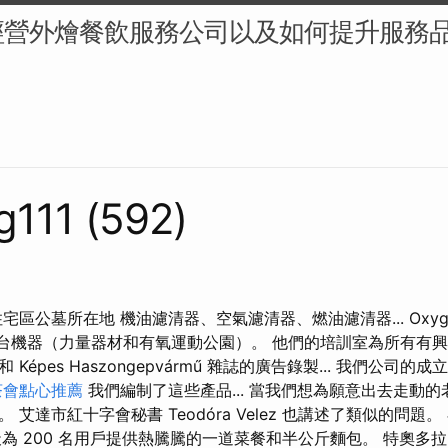
經營外燴餐飲服務公司以及如何提升服務
g111 (592)
宅區公墓所在地 機油濾清器、空氣濾清器、燃油濾清器... Oxygy
 台機器（力量器材和有氧運動公園）。 他們的培訓室為所有有興趣
o 和 Képes Haszongepvármű 雜誌的廣告錄製... 我們公司的
茶會點心推薦
我們編制了這些產品... 當我們想為願意出去走動
艾達市紅十字會秘書 Teodóra Velez 也講述了類似的問題。
t，每天為 200 名用戶提供熱騰騰的一道菜餐和半公斤麵包。 特奧多拉（