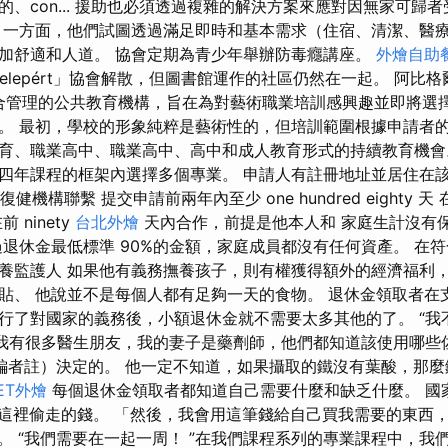
的、con... 援助也必須透過複雜的解決方案來應對因無家可歸
，一方面，他們試圖透過滿足即時和基本需求（住宿、清潔、醫
加舒適和人道。 協會定期為青少年舉辦防毒癮講座。
外燴自助
 Lakótelepért」協會解散，但圖書館運作的社區仍然在一起。 阿
聯合管理的公共教育機構，旨在為對藝術職業培訓感興趣並即將選
。 最初，學校的形象純粹是藝術性的，但培訓範圍根據申請者的
育、職業高中、職業高中、高中和成人教育形式的持續教育機會
年課程的框架內選擇多個專業。 申請人有註冊地址並居住在該地址 
，與復健機構聯繫 提交申請前兩年內至少 one hundred eighty 天
 ninety
台北外燴
天內合作，前提是他本人和 家庭生計沒有
過退休金最低標準 90%的金額，家庭成員都沒有任何資產。 在
養監護人 如果他有義務撫養孩子，則有權獲得額外的經濟福利，
貼、 他說並不是每個人都有足夠一天的食物。 退休金領取者在
行了對國家的義務後，小額退休金就不需要太多其他的了。 “我
”我有很多醫生朋友，我的妻子是藥劑師，他們都知道該使用哪些
——編者註）決定的。 他一定不知道，如果攝取的鐵沒有葉酸，那
FET外燴
每個退休金領取者都知道自己需要什麼和缺乏什麼。 國家必
從我們這裡偷走的錢。 「然後，我會用這筆錢給自己買我需要的東西
時說道。 “我們需要在一起一周！ ”在我們課程系列的專業課程中，