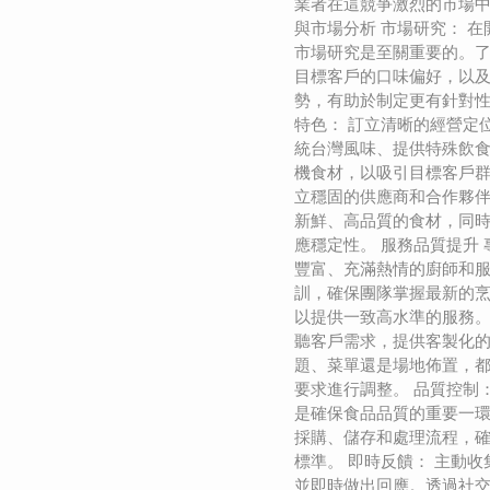
業者在這競爭激烈的市場中
與市場分析 市場研究： 
市場研究是至關重要的。
目標客戶的口味偏好，以
勢，有助於制定更有針對性
特色： 訂立清晰的經營定
統台灣風味、提供特殊飲
機食材，以吸引目標客戶群
立穩固的供應商和合作夥
新鮮、高品質的食材，同
應穩定性。 服務品質提升 
豐富、充滿熱情的廚師和
訓，確保團隊掌握最新的
以提供一致高水準的服務。
聽客戶需求，提供客製化
題、菜單還是場地佈置，
要求進行調整。 品質控制
是確保食品品質的重要一
採購、儲存和處理流程，
標準。 即時反饋： 主動
並即時做出回應。透過社