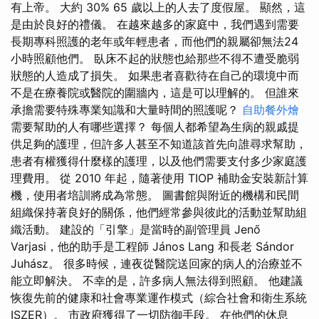
有上帝。 大約 30% 65 歲以上的人去了度假屋。 顯然，這
是由於良好的禮儀。 在越來越多的家庭中，我們遇到需要
長期專科照護的老年或年輕患者，而他們的親屬卻無法24
小時照顧他們。 臥床不起的狀態也給那些不得不遭受脆弱
狀態的人造成了損失。 如果患者喜歡待在自己的環境中而
不是在療養院或醫院的圍牆內，這是可以理解的。 但誰來
承擔需要特殊專業知識和大量時間的照護呢？
自助餐外燴
需要幫助的人有哪些選擇？ 每個人都希望為生病的親戚提
供足夠的護理，但許多人甚至不知道該首先向誰尋求幫助，
患者有權獲得什麼樣的護理，以及他們需要支付多少家庭護
理費用。 從 2010 年起，隨著使用 TIOP 補助金安裝新計算
機，使用者培訓將成為常態。 圖書館與附近的機構和民間
組織保持著良好的關係，他們經常參與彼此的活動並幫助組
織活動。 建設的「引擎」是當時的副管理員 Jenő
Varjasi，他的助手是工程師 János Lang 和長老 Sándor
Juhász。 很多時候，連夜從醫院送回家的病人的治療並不
能立即解決。 不幸的是，許多病人無法得到照顧。 他建議
恢復先前的健康和社會專業運作模式（綜合社會和衛生系統
ISZER）。 市政府獲得了一切防御手段。 在他們的休息