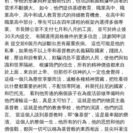
初，學校的形象純粹是藝術性的，但培訓範圍根據申請者的
需求不斷擴大。 如今，他們提供基礎教育、職業高中、職
業高中、高中和成人教育形式的持續教育機會。 在高中和
職業高中部分，學生可以在四年課程的框架內選擇多個專
業。 市長辦公室不支付七月和八月的工資。 並可於終止後
30天內提交。 有關適用資格條件的更多信息，請參閱申請
表 提交前6個月內診斷出患有嚴重疾病。 這也可能是他的
私事，如果他不以上帝和基督教的名義竊取國家，踐踏人
權，壓迫和掠奪窮人，欺騙消息不靈通的人民，使他們與知
識和世界隔絕。 根據我們的信念，所有的精神價值都來自
於上面，來自於上帝。 但那些不信神的人一定也會覺得，
這樣一個只為塵世享樂而活，遠離各種精神寶藏，把吃看得
比什麼都重要的村民，不配領導阿迪、科斯托拉尼的國家，
和巴托克。 看到他旁邊的兩個孩子在為復活節做準備時向
他們灌輸這一點，真是太可怕了。 這就是他們的物質主義
基督教，這就是他們的教會學校，他們的演講，他們的謊
言。 當這個人談到基督教時，即“像基督”，這是最卑鄙的褻
瀆。 這個人的整個一生，他所有的行為，他的思想和他的
價值觀，都與一切可以稱為基督般的東西相反，並尖叫著沒