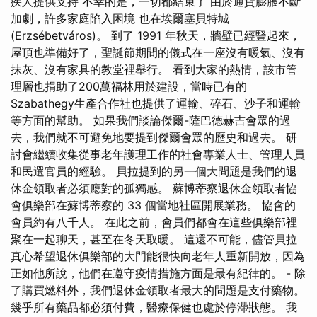
疾人提供支持 不幸的是，一切都結束了 由於通貨膨脹不斷
加劇，許多家庭陷入困境 也在埃爾塞貝特城
(Erzsébetváros)。 到了 1991 年秋天，牆壁已經豎起來，
屋頂也準備好了，聖誕節期間的儀式在一座沒有暖氣、沒有
抹灰、沒有家具的教堂裡舉行。 看到大家的熱情，該市管
理層也捐助了200萬福林用於建設，當時已有的
Szabathegy生產合作社也提供了運輸、碎石、沙子和運輸
等方面的幫助。 如果我們談論傑爾-薩巴德赫吉會眾的過
去，我們就不可避免地要提到傑爾會眾的歷史和過去。 研
討會繼續收集從事老年護理工作的社會專業人士、管理人員
和民選官員的經驗。 貝拉提到的另一個大問題是我們的退
休金領取者必須應對的孤獨感。 蘇博蒂察退休金領取者協
會俱樂部在蘇博蒂察的 33 個當地社區開展業務。 協會的
會員約有八千人。 在此之前，會員們都會在這些俱樂部裡
聚在一起聊天，甚至在冬天取暖。 這還不可能，儘管貝拉
真心希望退休俱樂部的大門能很快向老年人重新開放，因為
正如他所說，他們在遵守疫情措施方面是最有紀律的。 - 除
了購買燃料外，我們退休金領取者最大的問題是支付藥物。
幾乎所有藥品都必須付費，醫療保健也處於停滯狀態。 我