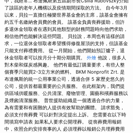
中，我經常... 布達佩斯第五區副市長Csilla Rubovszky介紹
了該區的老年人機構以及疫情期間採取的方法。 自今年3月
以來，貝拉一直擔任極樂世界基金會的主席，該基金會擁有
約五千名繳納會員費的會員。 該基金負責喪葬援助，但許
多退休金領取者在遇到其他類型的財務問題時向他們求助，
相信他們也能解決這些問題。 貝拉說，本周也有這樣的請
求，一位退休金領取者希望獲得修復屋頂的支持，但該基金
只能支付葬禮費用。 從一月開始，他們開始預訂爐子，退
休金領取者可以按月分十期分期購買。
外燴
他說，很多人
對木柴和煤炭感興趣。 他們有最低訂購量要求，有些人整
個賽季只能買2-3立方米的燃料。 BKM Nonprofit Zrt. 是
布達佩斯的統一公用事業公司，透過合併 5 家歷史悠久的
公司，提供首都最重要的公共服務。 在此框架內，我們提
供區域供暖服務、公共清潔、廢物管理、園藝和殯葬服務以
及煙囪清潔服務。 普世援助組織是一個透過合作的力量，
為有需要和有困難的人提供有效幫助的團體。 請求豁免，
必須支付喪葬費 可以針對決定提出上訴。 您需要在以下時
間填寫申請表 如果私人要求公開埋葬。 從喪葬費用報銷
中，依照合約安排喪事的人 必須埋葬以報銷公共埋葬費用