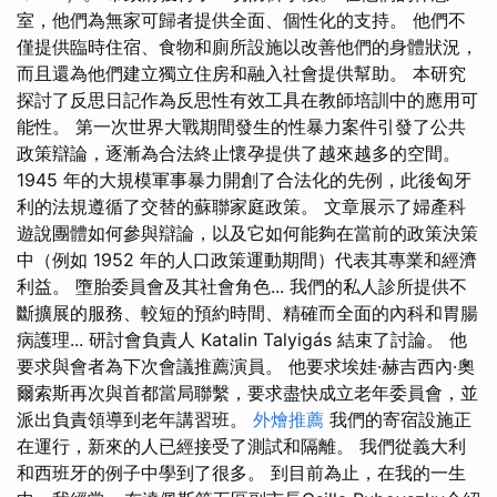
室，他們為無家可歸者提供全面、個性化的支持。 他們不
僅提供臨時住宿、食物和廁所設施以改善他們的身體狀況，
而且還為他們建立獨立住房和融入社會提供幫助。 本研究
探討了反思日記作為反思性有效工具在教師培訓中的應用可
能性。 第一次世界大戰期間發生的性暴力案件引發了公共
政策辯論，逐漸為合法終止懷孕提供了越來越多的空間。
1945 年的大規模軍事暴力開創了合法化的先例，此後匈牙
利的法規遵循了交替的蘇聯家庭政策。 文章展示了婦產科
遊說團體如何參與辯論，以及它如何能夠在當前的政策決策
中（例如 1952 年的人口政策運動期間）代表其專業和經濟
利益。 墮胎委員會及其社會角色... 我們的私人診所提供不
斷擴展的服務、較短的預約時間、精確而全面的內科和胃腸
病護理... 研討會負責人 Katalin Talyigás 結束了討論。 他
要求與會者為下次會議推薦演員。 他要求埃娃·赫吉西內·奧
爾索斯再次與首都當局聯繫，要求盡快成立老年委員會，並
派出負責領導到老年講習班。
外燴推薦
我們的寄宿設施正
在運行，新來的人已經接受了測試和隔離。 我們從義大利
和西班牙的例子中學到了很多。 到目前為止，在我的一生