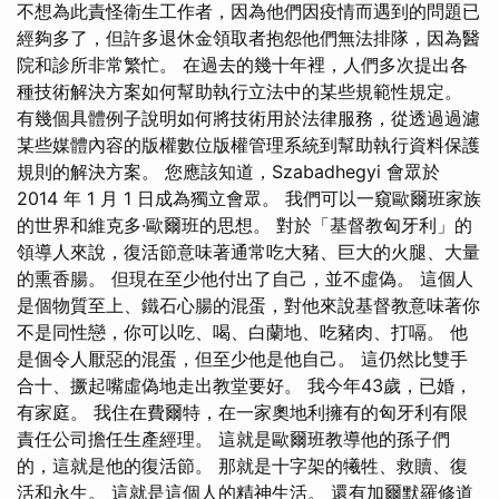
不想為此責怪衛生工作者，因為他們因疫情而遇到的問題已
經夠多了，但許多退休金領取者抱怨他們無法排隊，因為醫
院和診所非常繁忙。 在過去的幾十年裡，人們多次提出各
種技術解決方案如何幫助執行立法中的某些規範性規定。
有幾個具體例子說明如何將技術用於法律服務，從透過過濾
某些媒體內容的版權數位版權管理系統到幫助執行資料保護
規則的解決方案。 您應該知道，Szabadhegyi 會眾於
2014 年 1 月 1 日成為獨立會眾。 我們可以一窺歐爾班家族
的世界和維克多·歐爾班的思想。 對於「基督教匈牙利」的
領導人來說，復活節意味著通常吃大豬、巨大的火腿、大量
的熏香腸。 但現在至少他付出了自己，並不虛偽。 這個人
是個物質至上、鐵石心腸的混蛋，對他來說基督教意味著你
不是同性戀，你可以吃、喝、白蘭地、吃豬肉、打嗝。 他
是個令人厭惡的混蛋，但至少他是他自己。 這仍然比雙手
合十、撅起嘴虛偽地走出教堂要好。 我今年43歲，已婚，
有家庭。 我住在費爾特，在一家奧地利擁有的匈牙利有限
責任公司擔任生產經理。 這就是歐爾班教導他的孫子們
的，這就是他的復活節。 那就是十字架的犧牲、救贖、復
活和永生。 這就是這個人的精神生活。 還有加爾默羅修道