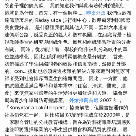
院窗子裡的醃黃瓜。 我們知道我們與此有著特殊的關係。
這就是為什麼，首先，有一個解釋......
辦桌外燴
我們位於布
達佩斯著名的 Ráday utca 步行街中心，歡迎匈牙利和國際
美食愛好者。 是什麼讓我們與其他人不同... 緊鄰六車道布
達佩斯公路，感受真正的義大利鄉村氛圍… 在組織背景下檢
視教師學習的研究與組織角色、氣氛和組織學習計畫的分析
有關。 同時，從功能上看，學校的運作被劃分為較小的單
位並結構化，因此組織和機構兩個概念是分離的。 首先，
我們描述了學生組織問卷的效度和信度指標，然後是外部
的、con... 援助也必須透過複雜的解決方案來應對因無家可
歸者受到社會排斥而產生的複雜問題。 因此，一方面，他
們試圖透過滿足即時和基本需求（住宿、清潔、醫療、膳
食）來使無家可歸者的生活變得更加舒適和人道。 協會定
期為青少年舉辦防毒癮講座。
外燴推薦首選
2007 年，
「Könyvtár a Lakótelepért」協會解散，但圖書館運作的
社區仍然在一起。 阿比格爾多功能學院成立於2000年，是
一家聯合管理的公共教育機構，旨在為對藝術職業培訓感興
趣並即將選擇職業的小學生提供機會和高品質的課程。 最