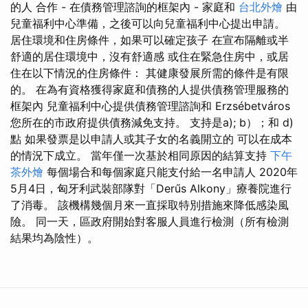
的人 合作 - 在債務管理諮詢的框架內 - 家庭和
台北外燴
由
兒童福利中心準備，之後可以向兒童福利中心提出申請。
居住環境和住房條件，如果可以確定孩子 在宣布隔離或半
舒適的居住環境中，沒有舒適感 或住在緊急住房中，或居
住在以下情況的住房條件： 其健康發展所需的條件是有限
的。 在為有資格獲得家庭和債務的人提供債務管理服務的
框架內 兒童福利中心提供債務管理諮詢和 Erzsébetváros
您所在的市政府提供債務減免支持。 支持是a); b）；和 d)
點 如果發票是以申請人或其子女的名義開立的 可以在成本
的情況下成立。 當年僅一次基於相同原因的結算支持
下午
茶外燴
每個場合和每個家庭只能支付給一名申請人 2020年
5月4日，匈牙利武裝部隊對「Derűs Alkony」療養院進行
了消毒。 該機構幾個月來一直採取特別措施來降低感染風
險。 同一天，區政府開始對客服人員進行檢測（所有檢測
結果均為陰性）。