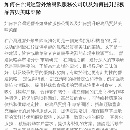
如何在台灣經營外燴餐飲服務公司以及如何提升服務
品質與美味菜餚
如何在台灣經營外燴餐飲服務公司以及如何提升服務品質與美
味菜餚
在台灣經營外燴餐飲服務公司是一個充滿挑戰和機會的行業，
成功的關鍵在於提供卓越的服務品質和美味的菜餚。以下是一
些建議，旨在協助創業者在這競爭激烈的市場中脫穎而出。 營
運策略與市場分析 市場研究： 在開始之前，進行深入的市場研
究是至關重要的。了解當地市場的需求，目標客戶的口味偏
好，以及競爭對手的優勢和劣勢，有助於制定更有針對性的營
運策略。 定位與特色： 訂立清晰的經營定位和特色，例如強調
傳統台灣風味、提供特殊飲食需求的選擇或注重有機食材，以
吸引目標客戶群。 合作夥伴關係： 建立穩固的供應商和合作夥
伴關係，確保能夠取得新鮮、高品質的食材，同時維持穩定的
價格和供應穩定性。 服務品質提升 專業團隊： 招募經驗豐富、
充滿熱情的廚師和服務人員。提供定期培訓，確保團隊掌握最
新的烹飪技術和服務標準，以提供一致高水準的服務。 客製化
服務： 積極聆聽客戶需求，提供客製化的方案。無論是活動主
題、菜單還是場地佈置，都應能根據客戶的特殊要求進行調