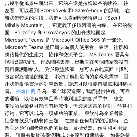
吉幾乎從風景中跳出來；它的左邊是拉姆峽谷的峽谷。 往
左看，可以看到 Szer-kövek 和 Szakó-hegy 的浮雕。 在
離我們較遠的河段，我們可以看到聖米哈伊山（Szent
Mihály Mountain），它定義了多瑙河灣的曲線。 在它的後
面，Börzsöny 和 Csóványos 的山脊拔地而起。
Microsoft Teams 是 Microsoft Office 365 的一部分。
Microsoft Teams 是巴斯夫為個人使用者、團隊、社群和
網路提供的生產力、協作和交流平台。 MS Teams 還具有
視訊會議功能。 作為國際集團，巴斯夫在每個國家都設有
資料保護聯絡人。 對於歐盟國家，您可以在此頁面上找到
包含聯絡地址的概述。 我們了解批發商的多樣化需求，因
此我們提供靈活的訂單數量，讓您可以根據市場需求調整採
購。
外燴推薦
作為一家全球製造商，我們提供快速、可靠
的運輸，以便有效率且準時地到達您的客戶手中。 總之，
開設酒店業務可能具有挑戰性，但透過適當的規劃、預算和
行銷，它可以成為一項成功的事業。 餐飲分為企業餐飲、
社交餐飲及行動餐飲三類。 在規劃任何類型的活動時，企
業主必須仔細考慮他們的目標、目標受眾、預算和可用資
源。 這將有助於確保活動成功並達到預期結果。 如果您是