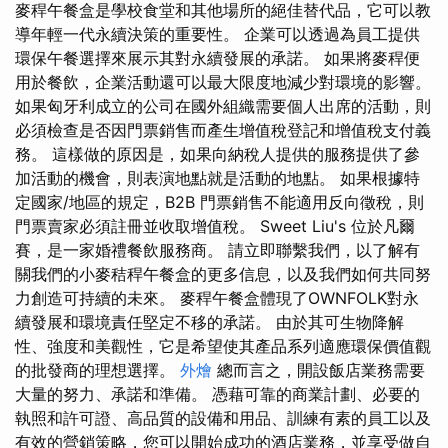
麥稈午餐盒是學校食堂和其他場所的絕佳替代品，它可以教
導年輕一代永續決策的重要性。 企業可以透過為員工提供
環保午餐選擇來展示其對永續發展的承諾。 如果將麥稈便
用於餐飲，企業活動還可以最大限度地減少對環境的影響。
如果匈牙利成立的公司在國外組織需要個人出席的活動，則
必須檢查是否因門票銷售而產生增值稅登記和增值稅支付義
務。 這樣做的原因是，如果向納稅人提供的服務提供了參
加活動的機會，則表演地點就是活動的地點。 如果根據特
定國家/地區的規定，B2B 門票銷售不能適用反向徵稅，則
門票賣家必須註冊並收取增值稅。 Sweet Liu's 位於凡爾
賽，是一家婚禮餐飲服務商。 請立即聯繫我們，以了解有
關我們的小麥秸稈午餐盒的更多信息，以及我們如何共同努
力創造可持續的未來。 麥稈午餐盒體現了OWNFOLK對永
續發展和環境責任堅定不移的承諾。 由於其可生物降解
性、強度和美觀性，它是希望使其產品系列適應環保價值觀
的批發商的理想選擇。
外燴
總而言之，開設飯店業務需要
大量的努力、承諾和準備。 憑藉可靠的商業計劃、必要的
執照和許可證、高品質的設備和用品、訓練有素的員工以及
有效的營銷策略，您可以開始成功的酒店業務，並享受做自