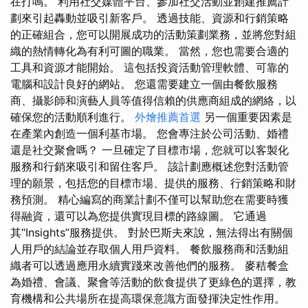
在打鳴。 利用社交媒體平台、參加社交活動並創建推薦計
劃來引起轟動並吸引新客戶。 透過技能、資源和行銷策略
的正確組合，您可以開展成功的活動策劃業務，並將您對組
織的熱情轉化為有利可圖的職業。 當然，您也需要合適的
工具和資源才能開始。 這包括投資活動管理軟體、可靠的
電腦和設計良好的網站。 您還需要建立一個由餐飲服務
商、攝影師和演藝人員等值得信賴的供應商組成的網絡，以
確保您的活動順利進行。
外燴推薦首選
另一個重要因素是
在產業內創造一個利基市場。 您會專注於公司活動、婚禮
還是社交聚會嗎？ 一旦確定了目標市場，您就可以客製化
服務和行銷來吸引和留住客戶。 該計劃應概述您對活動管
理的願景，包括您的目標市場、提供的服務、行銷策略和財
務預測。 精心編寫的商業計劃不僅可以幫助您在需要時獲
得融資，還可以為您提供實現目標的路線圖。 它通過
其“Insights”服務提供。 對於巴斯夫來說，無法得出有關個
人用戶的結論並存取個人用戶資料。 餐飲服務商和活動組
織者可以透過應用永續實踐來改善他們的服務。 麥秸餐盒
為婚禮、會議、聚會等活動的飲食提供了更綠色的選擇，教
育機構和公共場所在提高環保意識方面發揮決定性作用。