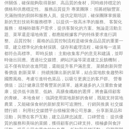
伴關係，確保能夠取得新鮮、高品質的食材，同時維持穩定的
價格和供應穩定性。 服務品質提升 專業團隊： 招募經驗豐富、
充滿熱情的廚師和服務人員。提供定期培訓，確保團隊掌握最
新的烹飪技術和服務標準，以提供一致高水準的服務。 客製化
服務： 積極聆聽客戶需求，提供客製化的方案。無論是活動主
題、菜單還是場地佈置，都應能根據客戶的特殊要求進行調
整。 品質控制： 嚴格的品質控制流程是確保食品品質的重要一
環。建立標準化的食材採購、儲存和處理流程，確保每一道菜
都符合高標準。 即時反饋： 主動收集客戶的意見和建議，並即
時做出回應。透過社交媒體、網站評論等渠道建立反饋機制，
這不僅有助於改進問題，還能提升客戶滿意度。 菜餚創新與營
養價值 創新菜單： 持續推陳出新的菜單，結合當地飲食趨勢和
國際風格。考慮引進特色菜品，以吸引更廣泛的客戶群。 營養
價值： 設計健康且營養豐富的菜單。越來越多的人注重飲食健
康，提供低卡路里、低鈉、高膳食纖維的選擇，將會贏得顧客
的青睞。 本地食材： 強調使用當地新鮮的食材，既能支持當地
農業，又能確保食材的新鮮度和可追溯性。 行銷與推廣 社交媒
體行銷： 利用社交媒體平台積極宣傳公司形象、分享新菜品和
活動，與潛在客戶互動，建立品牌忠誠度。 口碑營造： 提供優
質的服務和美味的菜餚，獲得顧客的口碑支持。積極參與食評