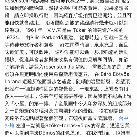
Rosenstein 優惠券和優惠券代碼之一，將您最喜歡的商品
添加到您的購物車，然後兌換即可節省費用。 如果您想省
錢，請立即採取行動，因為羅森斯坦拍賣已經開始，並且可
能很快就會結束。 沿著國藍之旅的路線繞行幾步就可以到
達源頭。 1961 年，V.M.它是由 Tűker 的師建造/佔領的；
1973年，由Pilisi Parkerdő重建。 從那時起，它就一直在
等待徒步旅行者和遊客。 好在雨季時節，泉水充足，而且
味道鮮美，可以飲用。 這些功能可以進一步增強您的活動
體驗、促進與會者參與並收集有價值的見解和回饋。 如欲
了解詳情，請登入rosenstein.hu 網站。 需要注意的是，您
必須在規定時間內使用羅森斯坦優惠券。 在 Báró Eötvös
Loránd 避難所後面幾步之遙處，陡峭的岩壁斷裂，岩壁頂
部設有一個由欄桿固定的觀景台。 一般來說，這裡會有很
多人——週末，你甚至可能需要等待，因為我們不能馬上進
入「小屋」的第一排。 / 全景圖中令人印象深刻的組成部分
之一是蜿蜒的多瑙河及其周圍起伏的景觀。 從右側開始，
瓦達洛石塊點綴著整個景觀，石頭後面矗立著講壇。
台中
外燴
左邊一點就是Szőke-forrás-völgy的深處，透過它我
們可以看到岸邊Dömös的紅色屋頂。 在我們對面，拉姆海