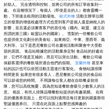
於助人。 完全透明和控制，並將公司的所有訂單收集到一
處。 在這種情況下，每個人（即使是去的人）都會靈機一
動，下班後去租用的活動場地。
歐式外燴
活動主辦單位開
立的發票的增值稅處理方式也受到客戶是個人還是納稅人的
影響，並且還必須審查客戶的居住地（國內、歐盟、建立在
所謂的第三國）歐盟以外的國家）。 雪梨的一些餐飲公司
也提供依文化劃分的美食站，如東南亞、中東、墨西哥、義
大利等。 以下是悉尼餐飲公司在慶祝活動和聚會中大受歡
迎的原因。 食品站根據您的活動量身定制 食品站的好處在
於，它們不僅是互補的，而且可以突出活動。 餐飲公司確
保顧客選擇的餐飲場所適合他們的假期。
宜蘭外燴
甚至車
站的設計也可以依照活動主題進行客製化。 食物站讓排隊
時間更長 如果您有很多客人，悉尼餐飲公司提供的食品站
可以節省您的時間。 不用讓每位客人都在自助餐桌前排
隊，您可以高枕無憂，因為您知道餐飲會吸引少數客人的注
意。 相反，有些人排隊品嚐餐飲站提供的有趣菜餚。 在商
店的優惠券頁面上，您可以找到適用且每日更新的羅森斯坦
聖誕優惠券日。 只需在此頁面上點擊您感興趣的