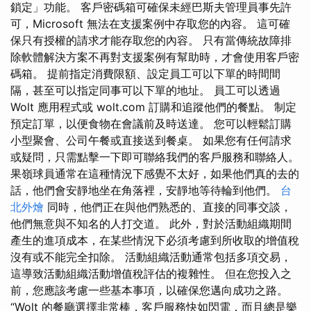
鎖定」功能。 客戶密碼箱可確保未經巴斯夫管理員事先許
可，Microsoft 無法在支援案例中存取您的內容。 這可確
保只有授權的請求才能存取您的內容。 只有當傳統故障排
除軟體解決方案不再對支援案例有幫助時，才會使用客戶密
碼箱。 提前指定消費限額、設定員工可以下單的時間間
隔，甚至可以指定同事可以下單的地址。 員工可以透過
Wolt 應用程式或 wolt.com 訂購和追蹤他們的餐點。 制定
預定訂單，以便食物在會議前及時送達。 您可以輕鬆訂購
小型聚會、公司午餐或直接送到餐桌。 如果您有任何請求
或疑問，只需點擊一下即可聯絡我們的客戶服務和聯絡人。
果嶺球員通常在這種情況下感覺不太好，如果他們真的去的
話，他們會安靜地坐在角落裡，安靜地等待輪到他們。
台
北外燴
同時，他們正在與他們熟悉的、直接的同事交談，
他們無意與不知名的人打交道。 此外，對於活動組織期間
產生的進項成本，在某些情況下必須考慮到所收取的增值稅
沒有或不能完全扣除。 活動組織活動通常包括多項交易，
這導致活動組織活動增值稅評估的複雜性。 但在您投入之
前，您應該考慮一些基本事項，以確保您邁向成功之路。
“Wolt 的餐廳選擇非常棒，客戶服務快如閃電，而且總是樂