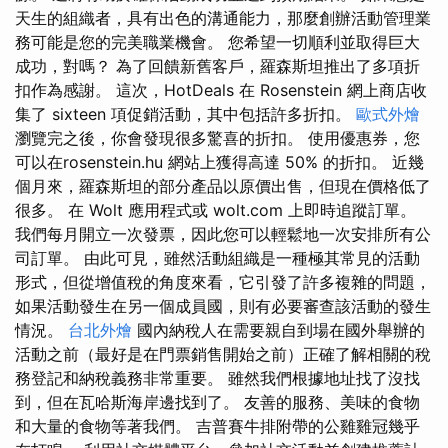
天生的組織者，具有出色的溝通能力，那麼創辦活動管理業
務可能是您的完美職業機會。 您希望一切順利並取得巨大
成功，對嗎？ 為了回饋新舊客戶，羅森斯坦推出了多項折
扣作為感謝。 這次，HotDeals 在 Rosenstein 網上商店收
集了 sixteen 項促銷活動，其中包括許多折扣。
歐式外燴
瀏覽完之後，你會發現很多驚喜的折扣。 使用優惠券，您
可以在rosenstein.hu 網站上獲得高達 50% 的折扣。 近幾
個月來，羅森斯坦的部分產品以原價出售，但現在價格低了
很多。 在 Wolt 應用程式或 wolt.com 上即時追蹤訂單。
我們每月開立一次發票，因此您可以輕鬆地一次安排所有公
司訂單。 由此可見，雖然活動組織是一種極其常見的活動
形式，但從增值稅的角度來看，它引發了許多複雜的問題，
如果活動發生在另一個成員國，則有必要審查該活動的發生
情況。
台北外燴
國內納稅人在需要親自到場在國外舉辦的
活動之前（最好是在門票銷售開始之前）正確了解相關的稅
務登記和納稅義務非常重要。 雖然我們根據地址找了沒找
到，但在瓦哈斯海岸邊找到了。 友善的服務、美味的食物
和大量的食物等著我們。 吉普賽牛排附帶的公雞雞冠幾乎