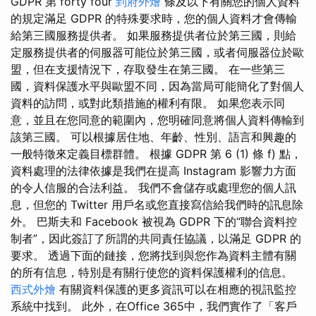
GDPR 第 forty four
到府外燴
條及以下有關您的個人資料
的規定滿足 GDPR 的特殊要求時，您的個人資料才會傳輸
給第三國服務提供者。 如果服務提供者位於第三國，則給
定服務提供者的伺服器可能位於第三國，或者伺服器位於歐
盟，但在支援情況下，存取發生在第三國。 在一些第三
國，資料保護水平與歐盟不同，因為當局可能簡化了對個人
資料的訪問​​，或對此類措施的權利有限。 如果您表示同
意，並且在您同意的範圍內，您明確同意將個人資料傳輸到
該第三國。 可以根據居住地、年齡、性別、語言和興趣的
一般特徵來定義目標群體。 根據 GDPR 第 6 (1) 條 f) 點，
資料處理的法律依據是我們在提高 Instagram 影響力方面
的令人信服的合法利益。 我們不會儲存或處理您的個人訊
息，但您的 Twitter 用戶名或您直接寫信給我們時的訊息除
外。 巴斯夫和 Facebook 被視為 GDPR 下的“聯合資料控
制者”，因此簽訂了所謂的共同責任協議，以滿足 GDPR 的
要求。 透過下面的鏈接，您將找到與您作為資料主體有關
的所有信息，特別是有關行使您的資料保護權利的信息。
西式外燴
有關資料保護的更多資訊可以在相應的視訊監控
系統中找到。 此外，在Office 365中，我們實作了「客戶