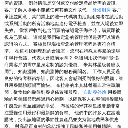
需的資訊。 例外情況是交付或交付給定產品所需的資訊。
客戶了解入場券不能被任何其他文件取代。
外燴廚房
客戶
承認並同意，其門票上的唯一代碼將由活動組織者在該活動
或系列活動的所有活動地點進行電子檢查，並在入場後立即
失效。 當客戶收到包含門票的確認電子郵件時，購買即被
視為已完成。 這就是我們確定您的管理體係是否可以通過
認證的方式。 審核員現場檢查您的管理流程是否符合標
準。 在這裡找到理想的會議室 - 您想在特殊且專屬的環境
中舉行會議、代表大會或演示嗎？ 然後利用我們專門針對
商業客戶的需求量身定制的談判優惠。 米其林星級餐廳以
周到、知識淵博、知識淵博的服務而聞名。 工作人員受過
良好的待客藝術培訓，因此客人會感到受到很好的照顧，並
且用餐體驗順暢而愉快。 布拉格的米其林餐廳非常注重細
節，從食物的擺盤到餐桌佈置和服務。
自助餐外燴
用餐體
驗的每個細節都經過精心策劃，以確保客人在整個用餐體驗
中感受到賓至如歸的享受。 布拉格的米其林星級餐廳非常
注重僅使用最好和最新鮮的食材。 他們中的許多人在當地
購物，突出該地區的季節性農產品並支持當地農民和供應
商。 對高品質食材的承諾增強了風味和整個用餐體驗。 布