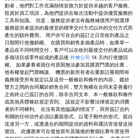
劃者，他們對工作充滿熱情並致力於提供卓越的客戶服務。
投資於員工培訓，為他們提供在每次活動中提供優質服務的
工具和知識。 但是，服務提供者沒有義務補償用戶因選擇
服務提供者提供的最便宜的標準交付方式以外的交付方式而
產生的額外費用。 用戶亦可在合約簽訂之日至收到產品之
日期間行使撤銷權。 在購買和銷售多個產品時，如果單一
產品在不同時間交付，客戶可以在收到最後交付的產品或由
多個項目或零件組成的產品後
外燴公司
14 天內行使撤回
權。 如果參賽者因任何原因無法參加其購買門票的比賽，
他有權發起門票轉讓。 機票的新所有者在重新註冊期間有
義務接受所有規定以及這些一般條款和條件的內容。 鑑於
雙方之間的合同屬於銷售合同，雙方無權在合同未妥善履行
之前終止已簽訂的合同，除非合同文本、本一般條款和條件
或其他具體條款規定否則。 該規定不影響法律規定的消費
者的不同權利。 在沒有其他協議的情況下，與所簽訂合約
有關的任何信件必須以書面形式、以電子郵件的形式、親自
送達另一方，或透過合約期間提供的資料和通訊管道發送掛
號信。 此優惠券可在發放當年及隨後的整個比賽年度使用