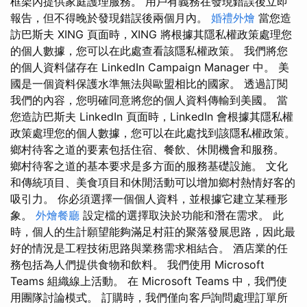
框架內提供家庭護理服務。 用戶有義務在發現錯誤後立即
報告，但不得晚於發現錯誤後兩個月內。
婚禮外燴
當您造
訪巴斯夫 XING 頁面時，XING 將根據其隱私權政策處理您
的個人數據，您可以在此處查看該隱私權政策。 我們將您
的個人資料儲存在 LinkedIn Campaign Manager 中。 美
國是一個資料保護水準無法與歐盟相比的國家。 透過訂閱
我們的內容，您明確同意將您的個人資料傳輸到美國。 當
您造訪巴斯夫 LinkedIn 頁面時，LinkedIn 會根據其隱私權
政策處理您的個人數據，您可以在此處找到該隱私權政策。
鄉村待客之道的要素包括住宿、餐飲、休閒機會和服務。
鄉村待客之道的基本要求是多方面的服務基礎設施。 文化
和傳統項目、美食項目和休閒活動可以增加鄉村熱情好客的
吸引力。 你必須選擇一個個人資料，並根據它建立某種形
象。
外燴餐廳
設定檔的選擇取決於功能和潛在需求。 此
時，個人的生計願望能夠滿足村莊的聚落發展思路，因此最
好的情況是工程技術思路與業務需求相結合。 酒店業的任
務包括為人們提供食物和飲料。 我們使用 Microsoft
Teams 組織線上活動。 在 Microsoft Teams 中，我們使
用團隊討論模式。 訂購時，我們僅向客戶詢問處理訂單所