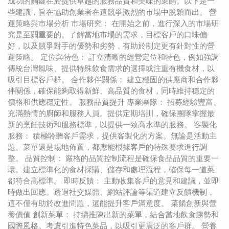
成功的關鍵在於提供卓越的服務品質和美味的菜餚。以下是一
些建議，旨在協助創業者在這競爭激烈的市場中脫穎而出。 營
運策略與市場分析 市場研究： 在開始之前，進行深入的市場研
究是至關重要的。了解當地市場的需求，目標客戶的口味偏
好，以及競爭對手的優勢和劣勢，有助於制定更有針對性的營
運策略。 定位與特色： 訂立清晰的經營定位和特色，例如強調
傳統台灣風味、提供特殊飲食需求的選擇或注重有機食材，以
吸引目標客戶群。 合作夥伴關係： 建立穩固的供應商和合作夥
伴關係，確保能夠取得新鮮、高品質的食材，同時維持穩定的
價格和供應穩定性。 服務品質提升 專業團隊： 招募經驗豐富、
充滿熱情的廚師和服務人員。提供定期培訓，確保團隊掌握最
新的烹飪技術和服務標準，以提供一致高水準的服務。 客製化
服務： 積極聆聽客戶需求，提供客製化的方案。無論是活動主
題、菜單還是場地佈置，都應能根據客戶的特殊要求進行調
整。 品質控制： 嚴格的品質控制流程是確保食品品質的重要一
環。建立標準化的食材採購、儲存和處理流程，確保每一道菜
都符合高標準。 即時反饋： 主動收集客戶的意見和建議，並即
時做出回應。透過社交媒體、網站評論等渠道建立反饋機制，
這不僅有助於改進問題，還能提升客戶滿意度。 菜餚創新與營
養價值 創新菜單： 持續推陳出新的菜單，結合當地飲食趨勢和
國際風格。考慮引進特色菜品，以吸引更廣泛的客戶群。 營養