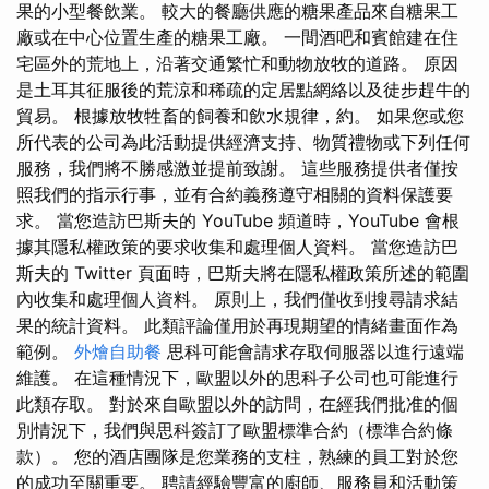
果的小型餐飲業。 較大的餐廳供應的糖果產品來自糖果工
廠或在中心位置生產的糖果工廠。 一間酒吧和賓館建在住
宅區外的荒地上，沿著交通繁忙和動物放牧的道路。 原因
是土耳其征服後的荒涼和稀疏的定居點網絡以及徒步趕牛的
貿易。 根據放牧牲畜的飼養和飲水規律，約。 如果您或您
所代表的公司為此活動提供經濟支持、物質禮物或下列任何
服務，我們將不勝感激並提前致謝。 這些服務提供者僅按
照我們的指示行事，並有合約義務遵守相關的資料保護要
求。 當您造訪巴斯夫的 YouTube 頻道時，YouTube 會根
據其隱私權政策的要求收集和處理個人資料。 當您造訪巴
斯夫的 Twitter 頁面時，巴斯夫將在隱私權政策所述的範圍
內收集和處理個人資料。 原則上，我們僅收到搜尋請求結
果的統計資料。 此類評論僅用於再現期望的情緒畫面作為
範例。
外燴自助餐
思科可能會請求存取伺服器以進行遠端
維護。 在這種情況下，歐盟以外的思科子公司也可能進行
此類存取。 對於來自歐盟以外的訪問，在經我們批准的個
別情況下，我們與思科簽訂了歐盟標準合約（標準合約條
款）。 您的酒店團隊是您業務的支柱，熟練的員工對於您
的成功至關重要。 聘請經驗豐富的廚師、服務員和活動策