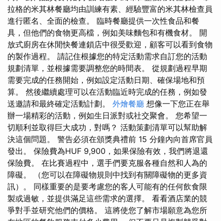
拉格的米其林餐廳均由訓練有素、經驗豐富的米其林檢查員
進行匿名、全面的檢查。 臨時餐廳提供一次性食品和餐
具，但他們的食物更高檔，例如美味麵包和有機食材。 開
放式廚房在休閒快餐連鎖店中很受歡迎，顧客可以看到食物
的製作過程。 請記住根據您的特定活動需求自訂您的活動
規劃清單，並根據需要調整您的時間表。 從規劃過程早期
需要完成的任務開始，例如設定活動日期、確保場地和預
算。 然後繼續處理可以在活動臨近時完成的任務，例如發
送邀請和最終確定活動計劃。
外燴餐廳
想像一下您正在舉
辦一場精彩的活動，例如生日派對或社交聚會。 您希望一
切順利並取得巨大成功，對嗎？ 活動策劃清單可以幫助解
決這個問題。 警告必須在頒獎典禮前 15 分鐘內向首席官員
發出。 保險費為HUF 9,900，如果保險有效，我們將退還
保險費。 在比賽過程中，選手們要克服各種自然和人為的
障礙。 （您可以在障礙物規則中找到有關障礙物的更多資
訊）。 同樣重要的是要考慮您的客人可能有的任何飲食限
製或過敏，並提供滿足這些需求的選擇。 看看酒店業的競
爭對手並研究他們的價格。 這將使您了解市場願意為您所