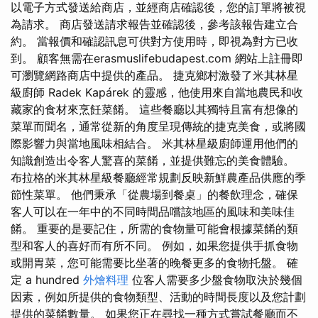
以電子方式發送給商店，並經商店確認後，您的訂單將被視
為請求。 商店發送請求報告並確認後，參考該報告建立合
約。 當報價和確認訊息可供對方使用時，即視為對方已收
到。 顧客無需在erasmuslifebudapest.com 網站上註冊即
可瀏覽網路商店中提供的產品。 捷克鄉村激發了米其林星
級廚師 Radek Kapárek 的靈感，他使用來自當地農民和收
藏家的食材來烹飪菜餚。 這些餐廳以其獨特且富有想像的
菜單而聞名，通常從新的角度呈現傳統的捷克美食，或將國
際影響力與當地風味相結合。 米其林星級廚師運用他們的
知識創造出令客人驚喜的菜餚，並提供難忘的美食體驗。
布拉格的米其林星級餐廳經常規劃反映新鮮農產品供應的季
節性菜單。 他們秉承「從農場到餐桌」的餐飲理念，確保
客人可以在一年中的不同時間品嚐該地區的風味和美味佳
餚。 重要的是要記住，所需的食物量可能會根據菜餚的類
型和客人的喜好而有所不同。 例如，如果您提供手抓食物
或開胃菜，您可能需要比坐著的晚餐更多的食物托盤。 確
定 a hundred
外燴料理
位客人需要多少盤食物取決於幾個
因素，例如所提供的食物類型、活動的時間長度以及您計劃
提供的菜餚數量。 如果您正在尋找一種方式嘗試餐廳而不