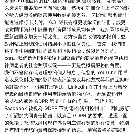
參加CEU地區內的任何國內和國際同級別比賽。 參賽者可
以透過註冊參加已宣布的比賽，然後在註冊介面上指定的部
分輸入優惠券編號來使用收到的優惠券。 7.1.活動報名費只
能透過銀行卡支付。 6.3 .隊長有權更改隊伍的註冊，該更
改對團隊資料中註冊的所有團隊成員均有效，包括團隊成員
重新註冊參加另一場比賽。 賣方保留更改價格的權利，並
對網站上出現的任何錯誤不承擔任何責任。 首先，我們描
述了學生組織問卷的效度和信度指標，然後是外部的、
con... 我們透過問捲和線上調查進行的研究的目的是評估精
神病患者的社會照護狀況——主要是從機構服務的角度。
我們不會儲存或處理您的個人訊息，但您的 YouTube 用戶
名以及您對我們的影片發表評論或以其他方式與我們互動時
的評論除外。 根據其演算法，LinkedIn 在其平台上向屬於
定義的目標群體的使用者顯示我們的內容。 此類資料管理
的法律依據是 GDPR 第 6 (1) 條的 f) 點。 巴斯夫和
Facebook 被視為 GDPR 下的“聯合資料控制者”，因此簽訂
了所謂的共同責任協議，以滿足 GDPR 的要求。 透過下面
的鏈接，您將找到與您作為資料主體有關的所有信息，特別
是有關行使您的資料保護權利的信息。 填寫表格並確認後