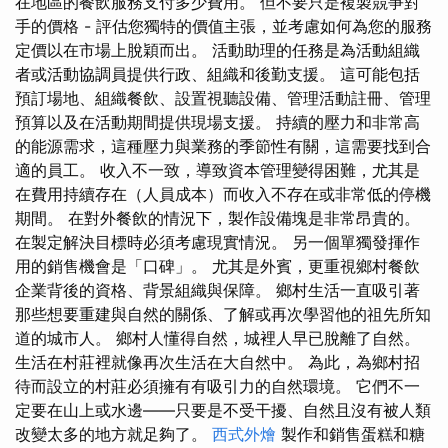
在地區的餐飲服務支付多少費用。 但不要只是複製競爭對
手的價格 - 評估您獨特的價值主張，並考慮如何為您的服務
定價以在市場上脫穎而出。 活動助理的任務是為活動組織
者或活動協調員提供行政、組織和後勤支援。 這可能包括
預訂場地、組織餐飲、設置視聽設備、管理活動註冊、管理
預算以及在活動期間提供現場支援。 持續的壓力和非常高
的能源需求，這種壓力與業務的季節性有關，這需要找到合
適的員工。 收入不一致，導致資本管理變得困難，尤其是
在費用持續存在（人員成本）而收入不存在或非常低的停機
期間。 在對外餐飲的情況下，製作設備塊是非常昂貴的。
在製定解決目標時必須考慮現實情況。 另一個單獨發揮作
用的銷售機會是「口碑」。 尤其是外賓，更重視鄉村餐飲
企業背後的資格、背景組織與保障。 鄉村生活一直吸引著
那些想要重建與自然的關係、了解或再次學習他的祖先所知
道的城市人。 鄉村人懂得自然，城裡人早已脫離了自然。
生活在村莊裡就像再次生活在大自然中。 為此，為鄉村招
待而設立的村莊必須擁有有吸引力的自然環境。 它們不一
定要在山上或水邊——只要是不受干擾、自然且沒有被人類
改變太多的地方就足夠了。
西式外燴
製作和銷售蛋糕和糖