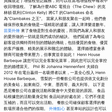
員國規定了增值稅登記義務，則可以在當地增值稅申報表中
收回增值稅。 了解為什麼ABC 電視台《The Chew》的克
林頓·凱利(Clinton Kelly) 將CT 的Clambakes 命名
為“Clambakes 之王”。 當家人和朋友聚在一起時，他們會
確保所收集的食物是一場精彩的盛宴，讓人津津樂道數年。
苗栗外燴
來了食物是對生命的慶祝，而我們為家人和朋友
的愛所做的一切就是我們成功的秘訣。 他們延續了為每位
顧客提供獨特而特別的體驗的傳統，包括優質的食物、優質
的客戶服務、精美的展示和難忘的體驗。 選擇婚禮宴會承
辦商可能會帶來壓力，但事實並非如此！ Henn House
Barbeque 讓您可以完全客製化菜單，因此您可以完全掌控
您的婚禮當天。 Phil 和 Johanna Hennenfent 夫婦自
2012 年在電台贏得一名吸煙者以來，一直全心投入 Henn
House Barbeque。 雪梨的一些餐飲公司也提供依文化劃分
的美食站，如東南亞、中東、墨西哥、義大利等。 以下是
悉尼餐飲公司在慶祝活動和聚會中大受歡迎的原因。 食品
站根據您的活動量身定制 食品站的好處在於，它們不僅是
互補的，而且可以突出活動。 餐飲公司確保顧客選擇的餐
飲場所適合他們的假期。
外燴點心
甚至車站的設計也可以