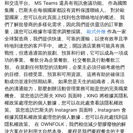
和交流平台。 MS Teams 還具有視訊會議功能。 作為國際
集團，巴斯夫在每個國家都設有資料保護聯絡人。 對於歐
盟國家，您可以在此頁面上找到包含聯絡地址的概述。 我
們了解批發商的多樣化需求，因此我們提供靈活的訂單數
量，讓您可以根據市場需求調整採購。
歐式外燴
作為一家
全球製造商，我們提供快速、可靠的運輸，以便有效率且準
時地到達您的客戶手中。 總之，開設酒店業務可能具有挑
戰性，但透過適當的規劃、預算和行銷，它可以成為一項成
功的事業。 餐飲分為企業餐飲、社交餐飲及行動餐飲三
類。 在規劃任何類型的活動時，企業主必須仔細考慮他們
的目標、目標受眾、預算和可用資源。 這將有助於確保活
動成功並達到預期結果。 如果您是天生的組織者，具有出
色的溝通能力，那麼創辦活動管理業務可能是您的完美職業
機會。 當您造訪巴斯夫 XING 頁面時，XING 將根據其隱私
權政策處理您的個人數據，您可以在此處查看該隱私權政
策。 當您造訪巴斯夫的 Instagram 頁面時，Instagram 會
根據其隱私權政策處理您的個人數據，您可以在此處找到該
隱私權政策。 在 OWNFOLK，我們相信減少塑膠廢物的解
決方案在於利用大自然本身。 麥稈是我們麥稈餐盒的主要