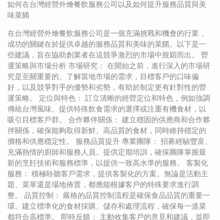
如何在台灣經營外燴餐飲服務公司以及如何提升服務品質與美
味菜餚
在台灣經營外燴餐飲服務公司是一個充滿挑戰和機會的行業，
成功的關鍵在於提供卓越的服務品質和美味的菜餚。以下是一
些建議，旨在協助創業者在這競爭激烈的市場中脫穎而出。 營
運策略與市場分析 市場研究： 在開始之前，進行深入的市場研
究是至關重要的。了解當地市場的需求，目標客戶的口味偏
好，以及競爭對手的優勢和劣勢，有助於制定更有針對性的營
運策略。 定位與特色： 訂立清晰的經營定位和特色，例如強調
傳統台灣風味、提供特殊飲食需求的選擇或注重有機食材，以
吸引目標客戶群。 合作夥伴關係： 建立穩固的供應商和合作夥
伴關係，確保能夠取得新鮮、高品質的食材，同時維持穩定的
價格和供應穩定性。 服務品質提升 專業團隊： 招募經驗豐富、
充滿熱情的廚師和服務人員。提供定期培訓，確保團隊掌握最
新的烹飪技術和服務標準，以提供一致高水準的服務。 客製化
服務： 積極聆聽客戶需求，提供客製化的方案。無論是活動主
題、菜單還是場地佈置，都應能根據客戶的特殊要求進行調
整。 品質控制： 嚴格的品質控制流程是確保食品品質的重要一
環。建立標準化的食材採購、儲存和處理流程，確保每一道菜
都符合高標準。 即時反饋： 主動收集客戶的意見和建議，並即