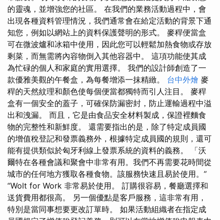
的靈魂，並增強您的社區。 在我們的業務活動過程中，會
出現各種資料管理情況，我們通常會在給定活動的背景下通
知您，例如以網站上的資料保護聲明的形式。 麥稈便當盒
可在微波爐和冰箱中使用，因此您可以輕鬆加熱食物或存放
剩菜，而無需將內容物倒入其他容器中。 這項功能使其成
為忙碌的個人和家庭的實用選擇。 我們的設計師創造了一
款優雅美觀的午餐盒，為每餐增添一抹精緻。
台中外燴
麥
稈的天然紋理和顏色使每個便當都獨特而引人注目。 麥稈
盒有一個安全的蓋子，可確保防漏密封，防止運輸過程中溢
出和洩漏。 而且，它是由食品安全材料製成，保證裡麵食
物的完整性和新鮮度。 還需要指出的是，除了特定成員國
的增值稅登記和發票義務外，根據特定成員國的規則，還可
能有提供類似於匈牙利線上發票系統的資料的義務。 「沃
爾特在各種會議和聚會中非常有用。我們不再需要花時間從
城市的任何地方獲取各種食物。該服務快速且易於使用。”
“Wolt for Work 非常易於使用。 訂購很容易，餐廳選擇和
送貨費用都很高。 另一個優點是客戶服務，這非常有用，
特別是當同事想要更改訂單時。 如果活動組織者在指定成