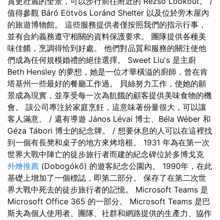
賞更壯麗的全景，可以步行前往附近的 Rezső Lookout。 /
值得參觀 Báró Eötvös Loránd Shelter 以及位於旁木屋內
的旅遊博物館。 這些服務提供者僅按照我們的指示行事，
並有合約義務遵守相關的資料保護要求。 團隊提供各種美
味佳餚，烹調得恰到好處。 他們對品質和服務的關注使他
們成為任何規模婚禮的絕佳選擇。 Sweet Liu's 是主廚
Beth Hensley 的夢想，她是一位才華橫溢的廚師，曾在肯
塔基州一些最好的餐廳工作過。 貝絲努力工作，使她的願
景成為現實，並享受每一次為飢餓的顧客提供美味食物的機
會。 該公司專注於家庭烹飪，這意味著份量很大，可以讓
客人滿意。 / 還有導遊 János Lévai 博士、Béla Wéber 和
Géza Tábori 博士的紀念牌。 / 想要休息的人可以在這裡找
到一個有長凳和桌子的地方來烤培根。 1931 年為在第一次
世界大戰中陣亡的徒步旅行者而建的紀念碑位於多博戈克
外燴推薦
(Dobogókő) 的遊客紀念公園內。 1990年，在此
基礎上增加了一個標誌，即第二部分。 保存了在第二次世
界大戰中死去的徒步旅行者的記憶。 Microsoft Teams 是
Microsoft Office 365 的一部分。 Microsoft Teams 是巴
斯夫為個人使用者、團隊、社群和網路提供的生產力、協作