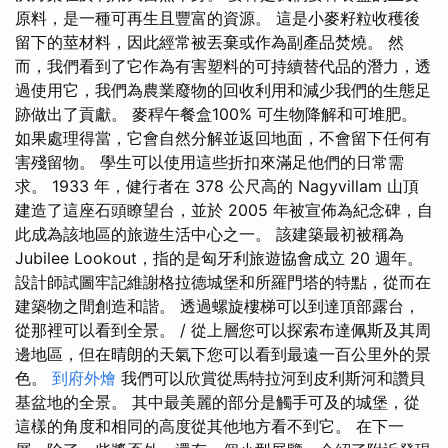
原料，是一種可再生且豐富的資源。 這是小麥籽粒收穫後
留下的莖材料，因此經常被丟棄或作為副產品焚燒。 然
而，我們看到了它作為有害塑料的可持續替代品的潛力，透
過使用它，我們為農業廢物的回收利用和減少我們的生態足
跡做出了貢獻。 麥稈午餐盒100% 可生物降解和可堆肥。
如果處理得當，它會自然分解並返回地面，不會留下任何有
害殘留物。 學生可以使用這些折扣來滿足他們的日常需
求。 1933 年，健行者在 378 公尺高的 Nagyvillam 山頂
建造了這座石頭瞭望台，並於 2005 年被宣佈為紀念碑，自
此成為該地區的旅遊生活中心之一。 該建築最初被稱為
Jubilee Lookout，指的是匈牙利旅遊協會成立 20 週年。
設計師試圖牢記維謝格拉德城堡和所羅門塔的特點，從而在
建築物之間創造和諧。 透過螺旋樓梯可以到達頂部露台，
從那裡可以看到全景。 / 從上層您可以探索布達佩斯及其周
邊地區，但在晴朗的天氣下您可以看到最遠一百公里外的景
色。
到府外燴
我們可以欣賞從馬特拉河到皮利斯河和讚貝
基盆地的全景。 其中最美麗的部分是觸手可及的城堡，從
這樣的角度和相同的高度從其他地方看不到它。 在下一