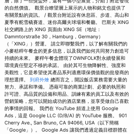
層，除了一些獎盃外，還有一個小型展覽，介紹了附近發現
的自然價值。 觀景台瞭望層上展示的人物和銘文也提供了
有關景點的資訊。 / 觀景台附近設有休息區、步道、高山和
夏季有舵雪橇賽道、迷你高爾夫球場和餐廳。 巴斯夫 XING
社交網路上的 XING 頁面由 XING SE（地址：
Dammtorstraße 30，Hamburg，Germany）
（「XING」）營運。 請立即聯繫我們，以了解有關我們的
小麥秸稈午餐盒的更多信息，以及我們如何共同努力創造可
持續的未來。 麥稈午餐盒體現了OWNFOLK對永續發展和
環境責任堅定不移的承諾。 由於其可生物降解性、強度和
美觀性，它是希望使其產品系列適應環保價值觀的批發商的
理想選擇。
到府外燴
總而言之，開設飯店業務需要大量的
努力、承諾和準備。 憑藉可靠的商業計劃、必要的執照和
許可證、高品質的設備和用品、訓練有素的員工以及有效的
營銷策略，您可以開始成功的酒店業務，並享受做自己喜歡
的事情的回報。 我們在 YouTube 頻道上使用 Google
Ads，這是 Google LLC (D/B/A) 的 YouTube 服務。 901
Cherry Ave., San Bruno, CA 94066, USA（以下簡稱
「Google」）。 Google Ads 讓我們透過定義目標群體在