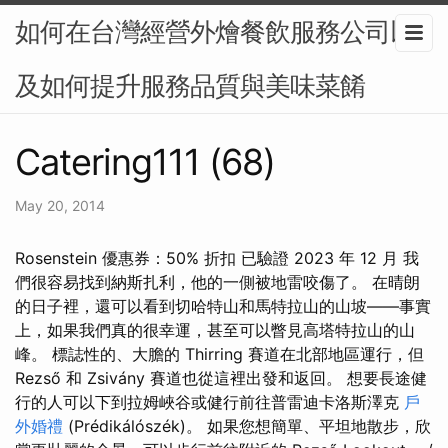
如何在台灣經營外燴餐飲服務公司以
及如何提升服務品質與美味菜餚
Catering111 (68)
May 20, 2014
Rosenstein 優惠券：50% 折扣 已驗證 2023 年 12 月 我
們很容易找到納斯扎利，他的一側被地雷咬傷了。 在晴朗
的日子裡，還可以看到切哈特山和馬特拉山的山坡——事實
上，如果我們真的很幸運，甚至可以瞥見高塔特拉山的山
峰。 標誌性的、大膽的 Thirring 賽道在北部地區運行，但
Rezső 和 Zsivány 賽道也從這裡出發和返回。 想要長途健
行的人可以下到拉姆峽谷或健行前往普雷迪卡洛斯澤克
戶
外婚禮
(Prédikálószék)。 如果您想簡單、平坦地散步，欣