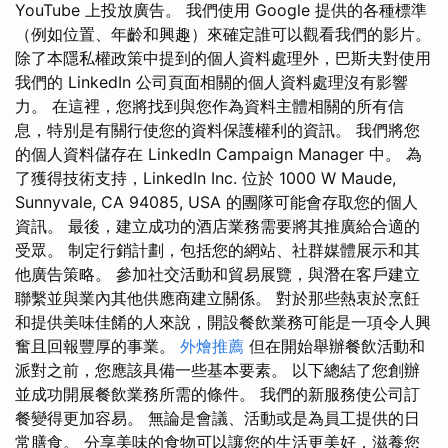
YouTube 上投放廣告。 我們使用 Google 提供的各種標準
（例如位置、年齡和興趣）來確定誰可以觀看我們的影片。
除了本隱私權政策中提到的個人資料處理外，巴斯夫對使用
我們的 LinkedIn 公司頁面相關的個人資料處理沒有影響
力。 在這裡，您將找到與您作為資料主體相關的所有信
息，特別是有關行使您的資料保護權利的資訊。 我們將您
的個人資料儲存在 LinkedIn Campaign Manager 中。 為
了獲得技術支持，LinkedIn Inc. 位於 1000 W Maude,
Sunnyvale, CA 94085, USA 的團隊可能會存取您的個人
資訊。 最後，建立成功的酒店業務需要將其推廣給合適的
受眾。 制定行銷計劃，包括您的網站、社群媒體展示和其
他廣告策略。 參加社交活動和貿易展覽，與潛在客戶建立
聯繫並與業內其他供應商建立關係。 對於那些熱衷於烹飪
和提供美味佳餚的人來說，開設餐飲業務可能是一項令人興
奮且回報豐厚的事業。
外燴推薦
但在開始舉辦餐飲活動和
派對之前，您應該具備一些基本要素。 以下總結了您創辦
並成功開展餐飲業務所需的條件。 我們的新服務使公司訂
餐變得更加容易。 無論是會議、活動或是為員工提供的日
常膳食。 分享美味的食物可以讓您的生活更美好，滋養您