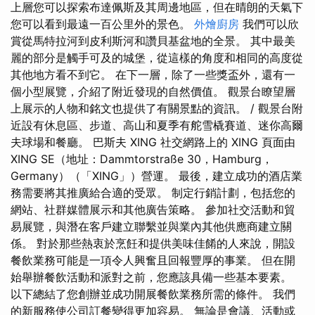
上層您可以探索布達佩斯及其周邊地區，但在晴朗的天氣下
您可以看到最遠一百公里外的景色。
外燴廚房
我們可以欣
賞從馬特拉河到皮利斯河和讚貝基盆地的全景。 其中最美
麗的部分是觸手可及的城堡，從這樣的角度和相同的高度從
其他地方看不到它。 在下一層，除了一些獎盃外，還有一
個小型展覽，介紹了附近發現的自然價值。 觀景台瞭望層
上展示的人物和銘文也提供了有關景點的資訊。 / 觀景台附
近設有休息區、步道、高山和夏季有舵雪橇賽道、迷你高爾
夫球場和餐廳。 巴斯夫 XING 社交網路上的 XING 頁面由
XING SE（地址：Dammtorstraße 30，Hamburg，
Germany）（「XING」）營運。 最後，建立成功的酒店業
務需要將其推廣給合適的受眾。 制定行銷計劃，包括您的
網站、社群媒體展示和其他廣告策略。 參加社交活動和貿
易展覽，與潛在客戶建立聯繫並與業內其他供應商建立關
係。 對於那些熱衷於烹飪和提供美味佳餚的人來說，開設
餐飲業務可能是一項令人興奮且回報豐厚的事業。 但在開
始舉辦餐飲活動和派對之前，您應該具備一些基本要素。
以下總結了您創辦並成功開展餐飲業務所需的條件。 我們
的新服務使公司訂餐變得更加容易。 無論是會議、活動或