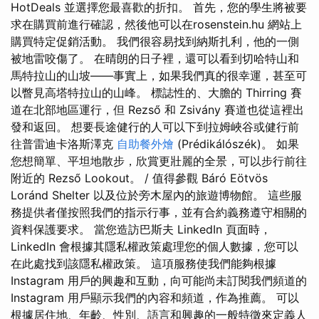
HotDeals 並選擇您最喜歡的折扣。 首先，您的學生將被要
求在購買前進行確認，然後他可以在rosenstein.hu 網站上
購買特定促銷活動。 我們很容易找到納斯扎利，他的一側
被地雷咬傷了。 在晴朗的日子裡，還可以看到切哈特山和
馬特拉山的山坡——事實上，如果我們真的很幸運，甚至可
以瞥見高塔特拉山的山峰。 標誌性的、大膽的 Thirring 賽
道在北部地區運行，但 Rezső 和 Zsivány 賽道也從這裡出
發和返回。 想要長途健行的人可以下到拉姆峽谷或健行前
往普雷迪卡洛斯澤克
自助餐外燴
(Prédikálószék)。 如果
您想簡單、平坦地散步，欣賞更壯麗的全景，可以步行前往
附近的 Rezső Lookout。 / 值得參觀 Báró Eötvös
Loránd Shelter 以及位於旁木屋內的旅遊博物館。 這些服
務提供者僅按照我們的指示行事，並有合約義務遵守相關的
資料保護要求。 當您造訪巴斯夫 LinkedIn 頁面時，
LinkedIn 會根據其隱私權政策處理您的個人數據，您可以
在此處找到該隱私權政策。 這項服務使我們能夠根據
Instagram 用戶的興趣和互動，向可能尚未訂閱我們頻道的
Instagram 用戶顯示我們的內容和頻道，作為推薦。 可以
根據居住地、年齡、性別、語言和興趣的一般特徵來定義人