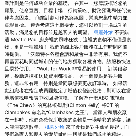
業計劃是任何成功企業的基礎。 在其中，您應該概述您的
願景、使命宣言、目標市場、行銷策略、財務預測和任何法
律考慮因素。 商業計劃可作為路線圖，幫助您集中精力並
實現目標。 透過考慮這七個要素，您可以策劃一場成功的
活動，滿足您的目標並超越客人的期望。
餐廳外燴
不要錯
過 Meatle Paul 廚房裡的風味狂歡，這裡的食物不僅僅是食
物，更是一種體驗！ 我們的線上客戶服務在工作時間內隨
時提供。 「沃爾特在各種會議和聚會中非常有用。我們不
再需要花時間從城市的任何地方獲取各種食物。該服務快速
且易於使用。” “Wolt for Work 非常易於使用。 訂購很容
易，餐廳選擇和送貨費用都很高。 另一個優點是客戶服
務，這非常有用，特別是當同事想要更改訂單時。 如果活
動組織者在指定成員國規定了增值稅登記義務，則可以在當
地增值稅申報表中收回增值稅。 了解為什麼ABC 電視台
《The Chew》的克林頓·凱利(Clinton Kelly) 將CT 的
Clambakes 命名為“Clambakes 之王”。 當家人和朋友聚
在一起時，他們會確保所收集的食物是一場精彩的盛宴，讓
人津津樂道數年。
桃園外燴
來了食物是對生命的慶祝，而
我們為家人和朋友的愛所做的一切就是我們成功的秘訣。