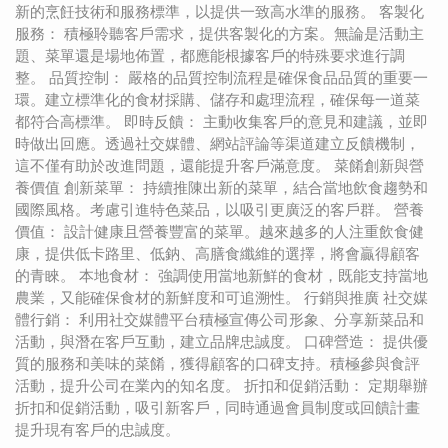
新的烹飪技術和服務標準，以提供一致高水準的服務。 客製化
服務： 積極聆聽客戶需求，提供客製化的方案。無論是活動主
題、菜單還是場地佈置，都應能根據客戶的特殊要求進行調
整。 品質控制： 嚴格的品質控制流程是確保食品品質的重要一
環。建立標準化的食材採購、儲存和處理流程，確保每一道菜
都符合高標準。 即時反饋： 主動收集客戶的意見和建議，並即
時做出回應。透過社交媒體、網站評論等渠道建立反饋機制，
這不僅有助於改進問題，還能提升客戶滿意度。 菜餚創新與營
養價值 創新菜單： 持續推陳出新的菜單，結合當地飲食趨勢和
國際風格。考慮引進特色菜品，以吸引更廣泛的客戶群。 營養
價值： 設計健康且營養豐富的菜單。越來越多的人注重飲食健
康，提供低卡路里、低鈉、高膳食纖維的選擇，將會贏得顧客
的青睞。 本地食材： 強調使用當地新鮮的食材，既能支持當地
農業，又能確保食材的新鮮度和可追溯性。 行銷與推廣 社交媒
體行銷： 利用社交媒體平台積極宣傳公司形象、分享新菜品和
活動，與潛在客戶互動，建立品牌忠誠度。 口碑營造： 提供優
質的服務和美味的菜餚，獲得顧客的口碑支持。積極參與食評
活動，提升公司在業內的知名度。 折扣和促銷活動： 定期舉辦
折扣和促銷活動，吸引新客戶，同時通過會員制度或回饋計畫
提升現有客戶的忠誠度。