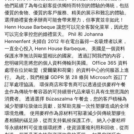
他們延續了為每位顧客提供獨特而特別的體驗的傳統，包括
優質的食物、優質的客戶服務、精美的展示和難忘的體驗。
選擇婚禮宴會承辦商可能會帶來壓力，但事實並非如此！
Henn House Barbeque 讓您可以完全客製化菜單，因此您
可以完全掌控您的婚禮當天。 Phil 和 Johanna
Hennenfent 夫婦自 2012 年在電台贏得一名吸煙者以來，
一直全心投入 Henn House Barbeque。 美國是一個資料
保護水準無法與歐盟相比的國家。 透過訂閱我們的內容，
您明確同意將您的個人資料傳輸到美國。 Office 365 資料
處理在位於歐盟（愛爾蘭和荷蘭）的資料中心的伺服器上進
行。 為此，我們根據 GDPR 第 28 條與 Microsoft 簽訂了
訂單處理協議。 環保商店和零售商可以透過提供麥稈午餐
盒作為傳統午餐容器的可持續替代品來吸引具有生態意識的
消費者。 透過選擇 Búzaszalma 午餐盒，您的客戶積極為
減少塑膠垃圾做出貢獻，並幫助克服一次性塑膠造成的全球
環境危機。 使用麥稈作為原材料可顯著減少與傳統塑膠生
產相關的碳足跡，從而支持氣候保護工作。 納入小麥秸稈
等永續材料可促進循環經濟，使資源重複利用和回收，從而