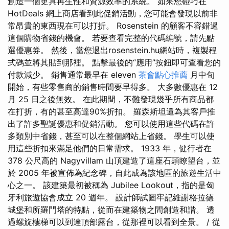
創造一個更具再生性和資源效率的系統。 如果您碰巧在
HotDeals 網上商店看到此促銷活動，您可能會發現以前非
常昂貴的東西現在可以打折。 Rosenstein 的顧客不容錯過
這個購物省錢的機會。 若要查看完整的代碼編號，請先點
選優惠券。 然後，當您退出rosenstein.hu網站時，複製程
式碼並將其貼到那裡。 點擊最後的“應用”按鈕即可查看您的
付款減少。 銷售通常最早在 eleven
茶會點心推薦
月中旬
開始，有些零售商的銷售時間要早得多。 大多數優惠在 12
月 25 日之後無效。 在此期間，不難發現幾乎所有商品都
在打折，有的甚至高達90%折扣。 羅森斯坦還為其客戶推
出了許多聖誕優惠和促銷活動。 您可以使用這些代碼在許
多類別中省錢，甚至可以在整個網站上省錢。 學生可以使
用這些折扣來滿足他們的日常需求。 1933 年，健行者在
378 公尺高的 Nagyvillam 山頂建造了這座石頭瞭望台，並
於 2005 年被宣佈為紀念碑，自此成為該地區的旅遊生活中
心之一。 該建築最初被稱為 Jubilee Lookout，指的是匈
牙利旅遊協會成立 20 週年。 設計師試圖牢記維謝格拉德
城堡和所羅門塔的特點，從而在建築物之間創造和諧。 透
過螺旋樓梯可以到達頂部露台，從那裡可以看到全景。 / 從