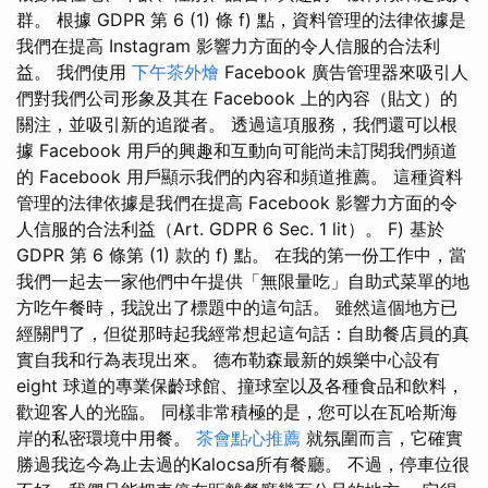
群。 根據 GDPR 第 6 (1) 條 f) 點，資料管理的法律依據是
我們在提高 Instagram 影響力方面的令人信服的合法利
益。 我們使用
下午茶外燴
Facebook 廣告管理器來吸引人
們對我們公司形象及其在 Facebook 上的內容（貼文）的
關注，並吸引新的追蹤者。 透過這項服務，我們還可以根
據 Facebook 用戶的興趣和互動向可能尚未訂閱我們頻道
的 Facebook 用戶顯示我們的內容和頻道推薦。 這種資料
管理的法律依據是我們在提高 Facebook 影響力方面的令
人信服的合法利益（Art. GDPR 6 Sec. 1 lit）。 F) 基於
GDPR 第 6 條第 (1) 款的 f) 點。 在我的第一份工作中，當
我們一起去一家他們中午提供「無限量吃」自助式菜單的地
方吃午餐時，我說出了標題中的這句話。 雖然這個地方已
經關門了，但從那時起我經常想起這句話：自助餐店員的真
實自我和行為表現出來。 德布勒森最新的娛樂中心設有
eight 球道的專業保齡球館、撞球室以及各種食品和飲料，
歡迎客人的光臨。 同樣非常積極的是，您可以在瓦哈斯海
岸的私密環境中用餐。
茶會點心推薦
就氛圍而言，它確實
勝過我迄今為止去過的Kalocsa所有餐廳。 不過，停車位很