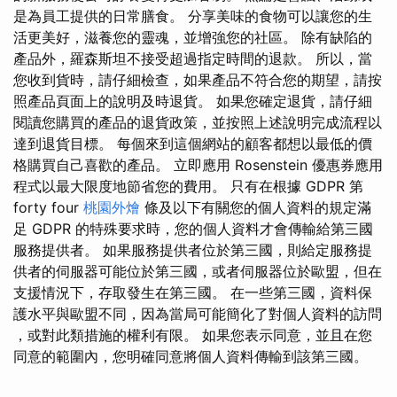
是為員工提供的日常膳食。 分享美味的食物可以讓您的生
活更美好，滋養您的靈魂，並增強您的社區。 除有缺陷的
產品外，羅森斯坦不接受超過指定時間的退款。 所以，當
您收到貨時，請仔細檢查，如果產品不符合您的期望，請按
照產品頁面上的說明及時退貨。 如果您確定退貨，請仔細
閱讀您購買的產品的退貨政策，並按照上述說明完成流程以
達到退貨目標。 每個來到這個網站的顧客都想以最低的價
格購買自己喜歡的產品。 立即應用 Rosenstein 優惠券應用
程式以最大限度地節省您的費用。 只有在根據 GDPR 第
forty four
桃園外燴
條及以下有關您的個人資料的規定滿
足 GDPR 的特殊要求時，您的個人資料才會傳輸給第三國
服務提供者。 如果服務提供者位於第三國，則給定服務提
供者的伺服器可能位於第三國，或者伺服器位於歐盟，但在
支援情況下，存取發生在第三國。 在一些第三國，資料保
護水平與歐盟不同，因為當局可能簡化了對個人資料的訪問​​
，或對此類措施的權利有限。 如果您表示同意，並且在您
同意的範圍內，您明確同意將個人資料傳輸到該第三國。