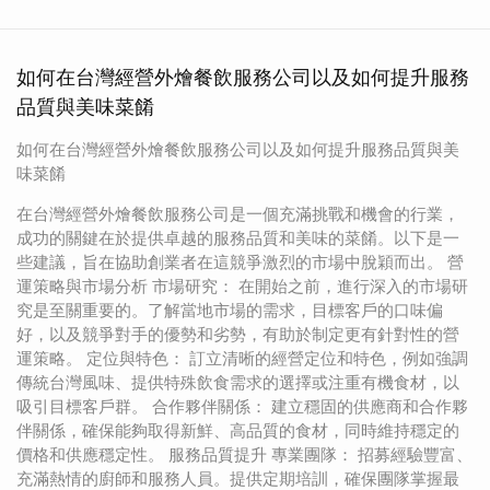
如何在台灣經營外燴餐飲服務公司以及如何提升服務
品質與美味菜餚
如何在台灣經營外燴餐飲服務公司以及如何提升服務品質與美
味菜餚
在台灣經營外燴餐飲服務公司是一個充滿挑戰和機會的行業，
成功的關鍵在於提供卓越的服務品質和美味的菜餚。以下是一
些建議，旨在協助創業者在這競爭激烈的市場中脫穎而出。 營
運策略與市場分析 市場研究： 在開始之前，進行深入的市場研
究是至關重要的。了解當地市場的需求，目標客戶的口味偏
好，以及競爭對手的優勢和劣勢，有助於制定更有針對性的營
運策略。 定位與特色： 訂立清晰的經營定位和特色，例如強調
傳統台灣風味、提供特殊飲食需求的選擇或注重有機食材，以
吸引目標客戶群。 合作夥伴關係： 建立穩固的供應商和合作夥
伴關係，確保能夠取得新鮮、高品質的食材，同時維持穩定的
價格和供應穩定性。 服務品質提升 專業團隊： 招募經驗豐富、
充滿熱情的廚師和服務人員。提供定期培訓，確保團隊掌握最