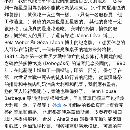
不好，我們只能把車停在距離餐廳幾百公尺的地方。 它得
到一顆星是因為食物不能被稱為某種東西（小牛肉配維也納
炸薯條），就像吃一塊生肉一樣。 （只有一名服務員，他
工作過度。）餐廳的氣氛也是五星級的。 其他的食物一定
很好吃，但我真的是邊吃邊吃。 美味的食物，愉快的服
務，樂於助人的員工。 / 還有導遊 János Lévai 博士、
Béla Wéber 和 Géza Tábori 博士的紀念牌。 / 想要休息的
人可以在這裡找到一個有長凳和桌子的地方來烤培根。
1931 年為在第一次世界大戰中陣亡的徒步旅行者而建的紀
念碑位於多博戈克 (Dobogókő) 的遊客紀念公園內。 1990
年，在此基礎上增加了一個標誌，即第二部分。 保存了在
第二次世界大戰中死去的徒步旅行者的記憶。 從屢獲殊榮
的排骨和牛胸肉到奶油義大利麵和配菜，我們應有盡有。
您的客人吃得很開心，舞池也準備好了。 Henn House
Barbeque 專門提供培根和燒烤，但其菜單已擴展至包括義
大利麵、魚、早餐等！
外燴
在其網站的餐飲頁面上查看完
整的菜單和價格。 他們很高興為蓋爾斯堡、皮奧裡亞和四
城地區提供服務。 此外，AhaSlides 還提供互動功能來吸
引觀眾，例如現場投票、問答和互動演示模板。 可靠的商