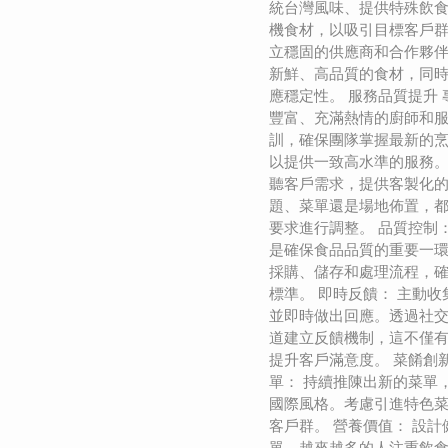
統台灣風味、提供特殊飲
機食材，以吸引目標客戶群
立穩固的供應商和合作夥
新鮮、高品質的食材，同
應穩定性。 服務品質提升 
豐富、充滿熱情的廚師和
訓，確保團隊掌握最新的
以提供一致高水準的服務。
聽客戶需求，提供客製化
題、菜單還是場地佈置，
要求進行調整。 品質控制
是確保食品品質的重要一
採購、儲存和處理流程，
標準。 即時反饋： 主動
並即時做出回應。透過社
道建立反饋機制，這不僅
提升客戶滿意度。 菜餚創
單： 持續推陳出新的菜單
國際風格。考慮引進特色
客戶群。 營養價值： 設
單。越來越多的人注重飲