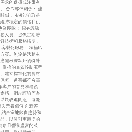
食需求的選擇或注重有
。 合作夥伴關係： 建
伴關係，確保能夠取得
時維持穩定的價格和供
專業團隊： 招募經驗
服務人員。提供定期培
烹飪技術和服務標準，
 客製化服務： 積極聆
的方案。無論是活動主
都應能根據客戶的特殊
： 嚴格的品質控制流程
環。建立標準化的食材
確保每一道菜都符合高
收集客戶的意見和建議，
交媒體、網站評論等渠
有助於改進問題，還能
新與營養價值 創新菜
，結合當地飲食趨勢和
菜品，以吸引更廣泛的
計健康且營養豐富的菜
食健康，提供低卡路