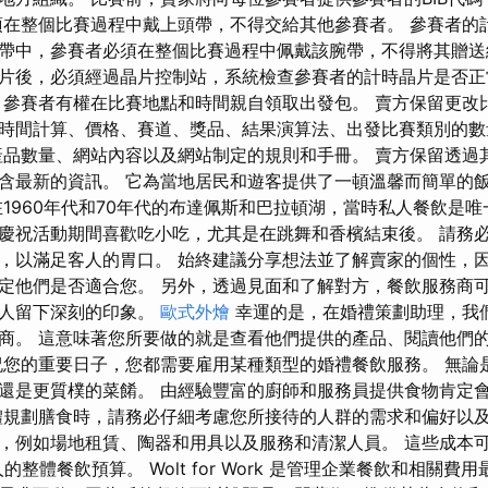
須在整個比賽過程中戴上頭帶，不得交給其他參賽者。 參賽者的
帶中，參賽者必須在整個比賽過程中佩戴該腕帶，不得將其贈送
片後，必須經過晶片控制站，系統檢查參賽者的計時晶片是否
參賽者有權在比賽地點和時間親自領取出發包。 賣方保留更改
時間計算、價格、賽道、獎品、結果演算法、出發比賽類別的數
產品數量、網站內容以及網站制定的規則和手冊。 賣方保留透過
含最新的資訊。 它為當地居民和遊客提供了一頓溫馨而簡單的
在1960年代和70年代的布達佩斯和巴拉頓湖，當時私人餐飲是唯
慶祝活動期間喜歡吃小吃，尤其是在跳舞和香檳結束後。 請務
，以滿足客人的胃口。 始終建議分享想法並了解賣家的個性，
定他們是否適合您。 另外，透過見面和了解對方，餐飲服務商
客人留下深刻的印象。
歐式外燴
幸運的是，在婚禮策劃助理，我
商。 這意味著您所要做的就是查看他們提供的產品、閱讀他們
祝您的重要日子，您都需要雇用某種類型的婚禮餐飲服務。 無論
還是更質樸的菜餚。 由經驗豐富的廚師和服務員提供食物肯定
體規劃膳食時，請務必仔細考慮您所接待的人群的需求和偏好以及
，例如場地租賃、陶器和用具以及服務和清潔人員。 這些成本
ed 人的整體餐飲預算。 Wolt for Work 是管理企業餐飲和相關