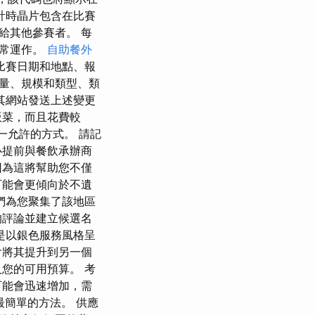
計時晶片包含在比賽
給其他參賽者。 每
正常運作。
自助餐外
比賽日期和地點、報
量、規模和類型、類
其網站發送上述變更
飯菜，而且花費較
一允許的方式。 請記
必提前與餐飲承辦商
因為這將幫助您不僅
可能會更傾向於不遺
們為您聚集了該地區
的評論並建立候選名
是以銀色服務風格呈
會將其提升到另一個
您的可用預算。 考
可能會迅速增加，需
費用最簡單的方法。 供應