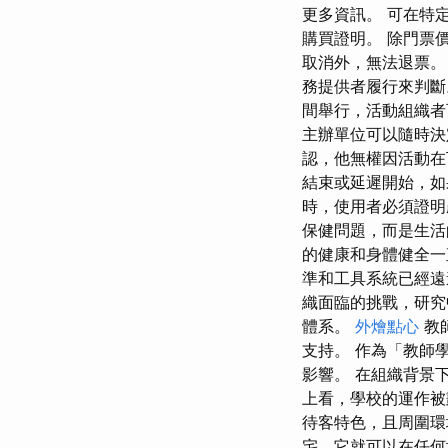
更多資訊。 可在特
購買證明。 除門票
取消外，無法退票。
務提供者履行來判斷
間舉行，活動組織者
主辦單位可以隨時決
認，他無權因活動在
結束或延遲開始，如
時，使用者必須證明
保健問題，而是生活
的健康和身體健全一
準和工具系統已經遠
織面臨的挑戰，研究
體系。
外燴點心
教
支持。 作為「教師
影響。 在組織背景
上看，學校的運作被
待客特色，且周圍環
宅，它就可以在任何