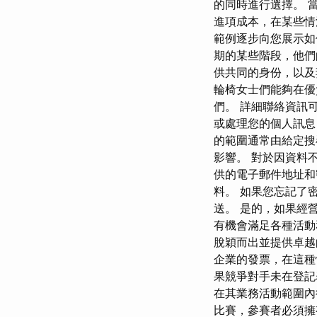
的同時進行選擇。 
進項成本，在某些情
範例逐步向您展示如
期的某些階段，他們
供共同的身份，以及
輪椅女士們能夠在優
們。 詳細聯絡資訊
或處理您的個人訊息，
的範圍通常由給定搜
影響。 對於因資料
供的電子郵件地址和
料。 如果您忘記了
送。 是的，如果經
有機會滿足各種活動
脫穎而出並提供卓越的
企業的發票，在這種
果競爭對手未在登記
在其業務活動範圍內
比賽，參賽者必須擁