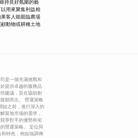
維持良好氛圍的藝
可以用來聚集利益相
如果客人能親臨農場
照顧動物或耕種土地
公司是一個充滿挑戰和
在於提供卓越的服務品
一些建議，旨在協助創
脫穎而出。 營運策略
在開始之前，進行深入的
了解當地市場的需求，
及競爭對手的優勢和劣
的營運策略。 定位與
位和特色，例如強調傳