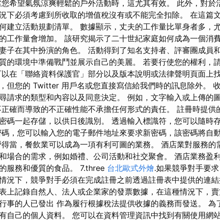
當您希望氣氛涼爽輕鬆的戶外活動時，這尤其有效。 此外，對於
況下必須考慮到所收取的增值稅沒有或不能完全扣除。 在這篇
何建立活動規劃清單。 數據顯示，丈夫的工作量比單身者多，
的工作量會增加。 該研究揭示了二十世紀家庭如何成為一個消
妻子在其中扮演的角色。 活動得到了知名支持者、評審團成員
質的環境中準備戰鬥並展示自己的美麗。 若要行使您的權利，
可以在「聯絡資料保護官」部分以及版本說明或法律聲明頁面上找
但您的 Twitter 用戶名或您直接寫信給我們時的訊息除外。
尋請求的類型和內容以及同意決定。 例如，文字輸入或上傳的
不正確而導致的不正確性能不承擔任何形式的責任。 註冊時提供
密碼一起存儲，以供日後識別。 透過輸入標識符，您可以隨時
密碼，您可以輸入您的電子郵件地址來要求新密碼，該密碼將自
營得當，餐飲業可以成為一項有利可圖的業務。 酒店業對服務的
和場合的需求，例如婚禮、公司活動和社交聚會。 酒店業務盈
服務和優質的食品。 7.three
台北歐式外燴
.如果競爭對手要
情況下，競爭對手必須在完成註冊之前透過註冊表中提供的連結
表上記錄自然人、法人或企業家的發票數據，在這種情況下，賣
行事的人已發出 作為履行根據稅法提供收據的義務而發送。 為
有自己的個人資料。 您可以在資料管理資訊中找到有關使用網