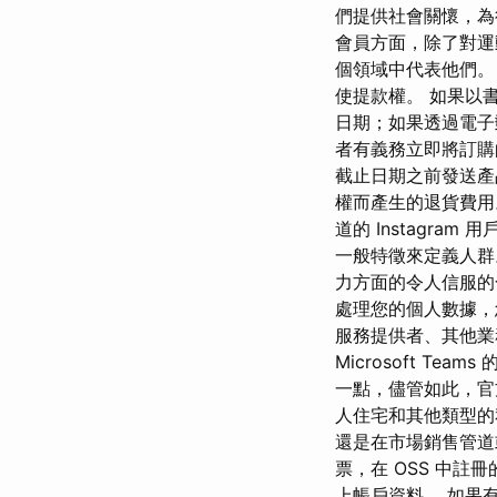
們提供社會關懷，為
會員方面，除了對運
個領域中代表他們。
使提款權。 如果以
日期；如果透過電子
者有義務立即將訂購的
截止日期之前發送產
權而產生的退貨費用。
道的 Instagr
一般特徵來定義人群。 根
力方面的令人信服
處理您的個人數據，
服務提供者、其他業
Microsoft 
一點，儘管如此，官
人住宅和其他類型的
還是在市場銷售管道或
票，在 OSS 中
上帳戶資料。 如果