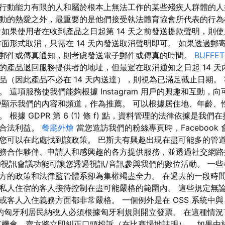
行動能力有限的人和屬於根本上無法工作的某些殘疾人群體的人
動的熱愛之外，最重要的是他們接受執法體育協會所代表的行為
 如果使用者在收到產品之日起第 14 天之前發送提款聲明，則
書面形式取消，只需在 14 天內發送取消聲明即可。 如果透過郵
郵件或傳真通知，則考慮發送電子郵件或傳真的時間。
BUFFE
產品退回服務提供者的地址，但最遲在取消通知之日起 14 天內。
品（因此產品不必在 14 天內送達），則視為已滿足截止日期。
 這項服務使我們能夠根據 Instagram 用戶的興趣和互動，
am 用戶顯示我們的內容和頻道，作為推薦。 可以根據居住地、年齡
據 GDPR 第 6 (1) 條 f) 點，資料管理的法律依據是我們在提高
的合法利益。
餐廳外燴
當您造訪我們的粉絲專頁時，Facebook
您可以在此處找到該政策。 巴斯夫有興趣出現在盡可能多的管
務合作夥伴、申請人和感興趣的各方提供服務，並透過社交網路
Teams 的視訊會議功能可讓您透過視訊/音訊參與我們的數位活動。 
方的政策和法律監管體系卻為集權竭盡全力。 在過去的一段時
私人住宿的客人接待控制在盡可能嚴格的範圍內。 這些規定無
客人入住義務方面都非常嚴格。 一個例外是在 OSS 系統中與 
註冊的匈牙利居民納稅人必須根據匈牙利規則開立發票。 在這種情
有機會，賣方將立即糾正口頭投訴（在比賽場地註明）。 如果由