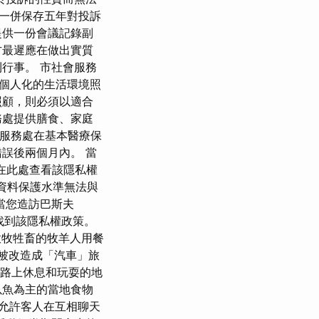
一併保存五年對投訴
提供一份會議記錄副
方最遲應在做出實質
行事。 市社會服務
個人化的生活環境照
照顧，則必須以適合
務處提供膳食、家庭
會服務處在基本醫療保
誤後兩個月內。 當
以在此處查看該隱私權
是一個資料保護水準無法與
當您造訪巴斯夫
此處找到該隱私權政策。
放牧牲畜的牧羊人用餐
的被改造成「汽車」旅
在路上休息和玩耍的地
以魚為主的當地食物
允許客人在互相聊天