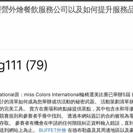
經營外燴餐飲服務公司以及如何提升服務
g111 (79)
nternational原：miss Colors International輪椅選美比賽
計的清單如何成為您舉辦成功活動的秘密武器。 活動策劃清單
的完美工具。 賣方在賽場和終點線提供茶點，其中包含水和等滲
競賽規則和參賽者手冊中找到。 透過本網站簽訂的合約被視為
存取。 參賽者有機會在申請的任何階段糾正資料輸入錯誤，直
發送到網站上為止。
BUFFET外燴
在德布勒森及其周邊地區以及豪