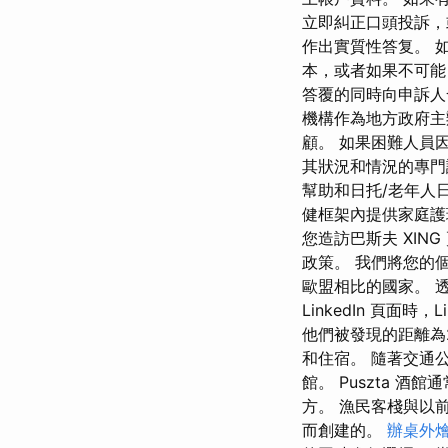
立即糾正口頭投訴，
作出實質性答复。 
本，或者如果不可能
答覆的同時向申訴人
機構作為地方政府主
顧。 如果困難人員
其狀況和情況的專門
幫助和日托/老年人
健框架內提供家庭護
您造訪巴斯夫 XIN
政策。 我們將您的個人
歐盟相比的國家。 
LinkedIn 頁面
他們被發現的距離為
和住宿。 隨著交通
館。 Puszta 
方。 漁民客棧與以
而創建的。
辦桌外