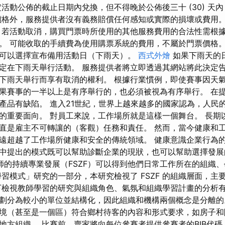
定活動公佈的截止日期內兌換，但不得晚於公佈後三十 (30) 天
價格外，服務提供者沒有義務賠償任何感知或實際的損壞或費用。
 若活動取消，購買門票時所使用的其他服務費用的合法性需根
。 可能收取的手續費為使用購票系統的費用，不屬於門票價格。
可以選擇宣布備用活動日（下雨天）。
西式外燴
如果下雨天的
定在下雨天舉行活動。 服務提供者將立即透過其網站將此決定告
下雨天舉行而享有取消的權利。 根據行業慣例，即使賽事因天
果賽事的一半以上是有序舉行的，也必須被視為有序舉行。 在
產品有缺陷。 進入21世紀，世界上越來越多的國家認為，人民
的重要面向。 對員工來說，工作場所就是這樣一個舞台。 長期
直是雇主不可轉讓的（客觀）任務和責任。 然而，當今健康和
遠超越了工作場所健康和安全的傳統領域。 健康意識企業行為
中提出的模式既可以幫助診斷企業的現狀，也可以幫助選擇發展
師的持續專業發展（FSZF）可以得到他們日常工作所在的組織
學習模式」研究的一部分，本研究檢視了 FSZF 的組織層面，主
下檢視教師學習的研究與組織角色、氣氛和組織學習計畫的分析有
劃分為較小的單位並結構化，因此組織和機構兩個概念是分離的
境（甚至是一個區）符合鄉村待客的內容和形式要求，如房子和
地方組織。 比賽前，賣家將向每位參賽者提供參賽者的BIB代