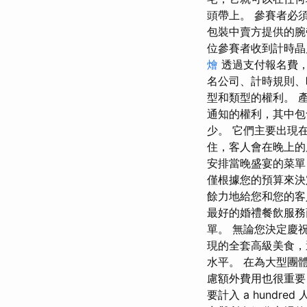
頭帶上。 參賽者必
包裝中賣方提供的腕
位參賽者收到計時晶
燴
透過支付報名費，
名公司、計時規則、
型和類型的權利。 
通知的權利，其中包
少。 它們主要出現
住，客人會在晚上的
安排當晚盛宴的菜單
僅根據您的預算來決
餘力地給您和您的
最好的婚禮餐飲服務
單。 無論您決定慶
現的全套高級美食，
水平。 在為大型團
慮額外費用也很重要
要計入 a hundr