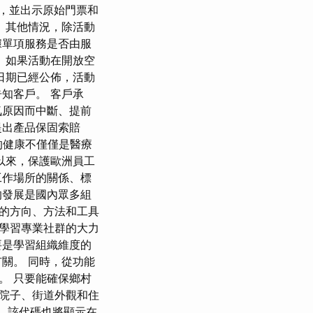
內，並出示原始門票和
 其他情況，除活動
據單項服務是否由服
 如果活動在開放空
日期已經公佈，活動
知客戶。 客戶承
氣原因而中斷、提前
提出產品保固索賠
的健康不僅僅是醫療
以來，保護歐洲員工
工作場所的關係、標
的發展是國內眾多組
的方向、方法和工具
、學習專業社群的大力
要是學習組織維度的
關。 同時，從功能
。 只要能確保鄉村
院子、街道外觀和住
碼，該代碼也將顯示在