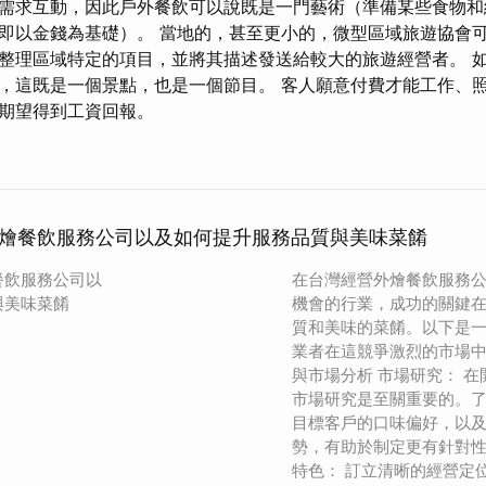
需求互動，因此戶外餐飲可以說既是一門藝術（準備某些食物和
即以金錢為基礎）。 當地的，甚至更小的，微型區域旅遊協會
整理區域特定的項目，並將其描述發送給較大的旅遊經營者。 
，這既是一個景點，也是一個節目。 客人願意付費才能工作、
期望得到工資回報。
燴餐飲服務公司以及如何提升服務品質與美味菜餚
餐飲服務公司以
在台灣經營外燴餐飲服務
與美味菜餚
機會的行業，成功的關鍵
質和美味的菜餚。以下是
業者在這競爭激烈的市場中
與市場分析 市場研究： 
市場研究是至關重要的。
目標客戶的口味偏好，以
勢，有助於制定更有針對性
特色： 訂立清晰的經營定