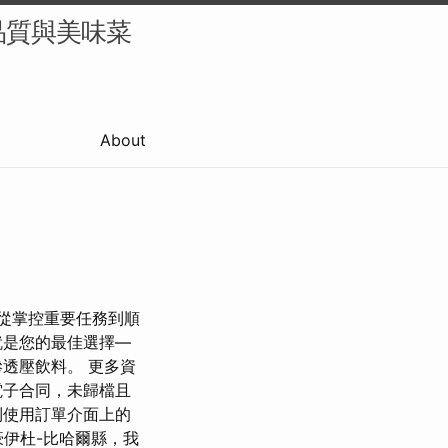
品質與美味菜
About
已舉辦5屆 從掌控重要任務到順
就是您的最佳選擇—
透壓飲料。 更多資
電子合同，未歸檔且
到使用訂單介面上的
伊杜-比哈爾縣，我