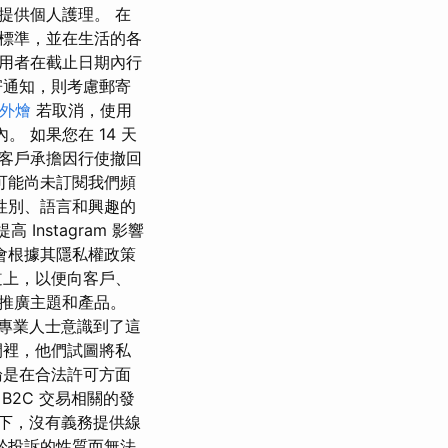
提供個人護理。 在
標準，並在生活的各
使用者在截止日期內行
寄通知，則考慮郵寄
T外燴
若取消，使用
 如果您在 14 天
 客戶承擔因行使撤回
向可能尚未訂閱我們頻
、性別、語言和興趣的
 Instagram 影響
 會根據其隱私權政策
道上，以便向客戶、
推廣主題和產品。
一些專業人士意識到了這
間裡，他們試圖將私
論是在合法許可方面
B2C 交易相關的發
況下，沒有義務提供線
於投訴的性質而無法