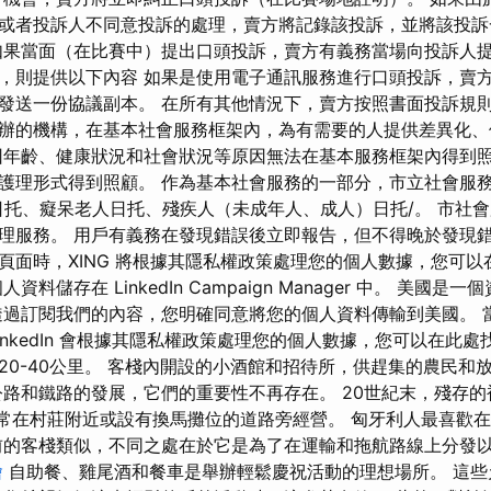
或者投訴人不同意投訴的處理，賣方將記錄該投訴，並將該投訴
如果當面（在比賽中）提出口頭投訴，賣方有義務當場向投訴人
，則提供以下內容 如果是使用電子通訊服務進行口頭投訴，賣
發送一份協議副本。 在所有其他情況下，賣方按照書面投訴規則
辦的機構，在基本社會服務框架內，為有需要的人提供差異化、
因年齡、健康狀況和社會狀況等原因無法在基本服務框架內得到
護理形式得到照顧。 作為基本社會服務的一部分，市立社會服
日托、癡呆老人日托、殘疾人（未成年人、成人）日托/。 市社
理服務。 用戶有義務在發現錯誤後立即報告，但不得晚於發現錯
G 頁面時，XING 將根據其隱私權政策處理您的個人數據，您可
資料儲存在 LinkedIn Campaign Manager 中。 美國
透過訂閱我們的內容，您明確同意將您的個人資料傳輸到美國。 
時，LinkedIn 會根據其隱私權政策處理您的個人數據，您可以在
20-40公里。 客棧內開設的小酒館和招待所，供趕集的農民和
公路和鐵路的發展，它們的重要性不再存在。 20世紀末，殘存
酒館通常在村莊附近或設有換馬攤位的道路旁經營。 匈牙利人最喜歡
前的客棧類似，不同之處在於它是為了在運輸和拖航路線上分發
燴
自助餐、雞尾酒和餐車是舉辦輕鬆慶祝活動的理想場所。 這些